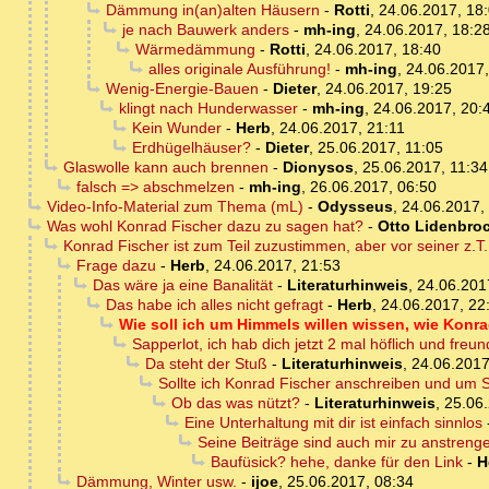
Dämmung in(an)alten Häusern
-
Rotti
,
24.06.2017, 18
je nach Bauwerk anders
-
mh-ing
,
24.06.2017, 18:2
Wärmedämmung
-
Rotti
,
24.06.2017, 18:40
alles originale Ausführung!
-
mh-ing
,
24.06.2017,
Wenig-Energie-Bauen
-
Dieter
,
24.06.2017, 19:25
klingt nach Hunderwasser
-
mh-ing
,
24.06.2017, 20:
Kein Wunder
-
Herb
,
24.06.2017, 21:11
Erdhügelhäuser?
-
Dieter
,
25.06.2017, 11:05
Glaswolle kann auch brennen
-
Dionysos
,
25.06.2017, 11:34
falsch => abschmelzen
-
mh-ing
,
26.06.2017, 06:50
Video-Info-Material zum Thema (mL)
-
Odysseus
,
24.06.2017,
Was wohl Konrad Fischer dazu zu sagen hat?
-
Otto Lidenbro
Konrad Fischer ist zum Teil zuzustimmen, aber vor seiner z.
Frage dazu
-
Herb
,
24.06.2017, 21:53
Das wäre ja eine Banalität
-
Literaturhinweis
,
24.06.201
Das habe ich alles nicht gefragt
-
Herb
,
24.06.2017, 22
Wie soll ich um Himmels willen wissen, wie Konr
Sapperlot, ich hab dich jetzt 2 mal höflich und freun
Da steht der Stuß
-
Literaturhinweis
,
24.06.2017
Sollte ich Konrad Fischer anschreiben und um 
Ob das was nützt?
-
Literaturhinweis
,
25.06.
Eine Unterhaltung mit dir ist einfach sinnlos
Seine Beiträge sind auch mir zu anstreng
Baufüsick? hehe, danke für den Link
-
H
Dämmung, Winter usw.
-
ijoe
,
25.06.2017, 08:34