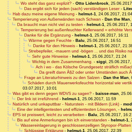
Wo steht das ganz explizit?
-
Otto Lidenbrock
,
25.06.2017
Das ergibt sich für jeden (sach) verständigen Leser
-
Lite
Hab dazu meine eigene Meinung
-
helmut-1
,
24.06.2017, 21:0
Temperierung von Außenwänden nach Schwan
-
Dan the Man
Da braucht man nicht viel zu testen
-
helmut-1
,
25.06.2017, 
Temperierung bei außenfeuchter Kellerwand = erhöhte Vers
Danke für die Ergänzung
-
helmut-1
,
25.06.2017, 16:11
Wärme gegen Feuchte
-
Balu
,
25.06.2017, 16:51
Danke für den Hinweis
-
helmut-1
,
25.06.2017, 21:3
Strebepfeiler, -mauern und -bögen ... und das Risiko n
Sehr gute Hinweise
-
helmut-1
,
25.06.2017, 21:24
Wichtig in dem Zusammenhang.
-
siggi
,
25.06.2017,
Ach i wo - das Kölsche Grundgesetz sträflich mißac
Da greift dann Â§2 oder unter Umständen auch Â
Frage an Literaturhinweis zu den Salzen
-
Dan the Man
,
Schäden durch Mauerwerksfeuchte horizontal wie vertik
03.07.2017, 10:01
Was gibt es denn gegen WDVS zu sagen?
-
baisse-man
,
25.06
Der link ist irreführend
-
helmut-1
,
25.06.2017, 11:59
Natürlich und unkaputtbar - Naturstein - mit Bildern (Link)
-
mod
Eine der intelligentesten und effizientesten Lösungen,
-
helmu
EPS ist preiswert, leicht zu verarbeiten
-
Balu
,
25.06.2017, 16:2
Bis auf eine Anmerkungen bin ich einverstanden
-
helmut-1
,
Wassereinlagerung in geschlossenzelligen Styropor-Platten 
Schlüssige Erklärung
-
helmut-1
,
25.06.2017, 22:39