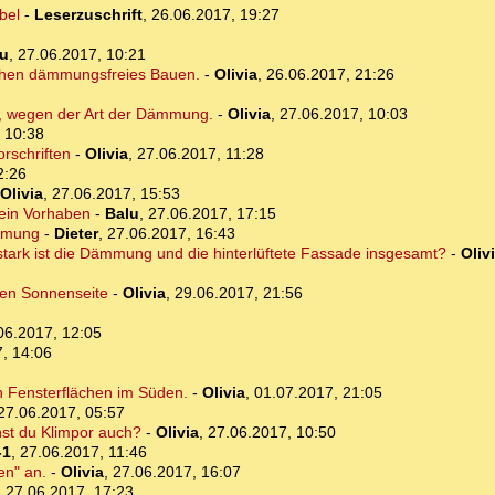
bel
-
Leserzuschrift
,
26.06.2017, 19:27
lu
,
27.06.2017, 10:21
ichen dämmungsfreies Bauen.
-
Olivia
,
26.06.2017, 21:26
us, wegen der Art der Dämmung.
-
Olivia
,
27.06.2017, 10:03
 10:38
orschriften
-
Olivia
,
27.06.2017, 11:28
2:26
Olivia
,
27.06.2017, 15:53
dein Vorhaben
-
Balu
,
27.06.2017, 17:15
ämmung
-
Dieter
,
27.06.2017, 16:43
stark ist die Dämmung und die hinterlüftete Fassade insgesamt?
-
Oliv
ten Sonnenseite
-
Olivia
,
29.06.2017, 21:56
06.2017, 12:05
, 14:06
ßen Fensterflächen im Süden.
-
Olivia
,
01.07.2017, 21:05
27.06.2017, 05:57
st du Klimpor auch?
-
Olivia
,
27.06.2017, 10:50
-1
,
27.06.2017, 11:46
en" an.
-
Olivia
,
27.06.2017, 16:07
,
27.06.2017, 17:23