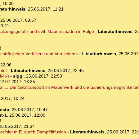
, 10:00
raturhinweis
,
25.06.2017, 11:21
4
,
25.06.2017, 09:57
10:21
alzungsgefahr und evtl. Mauerschäden in Folge
-
Literaturhinweis
,
2
8
achträglichen Verfüllens und Verdichtens
-
Literaturhinweis
,
25.06.201
 22:06
htet
-
Literaturhinweis
,
25.06.2017, 22:45
§4;-)
-
siggi
,
25.06.2017, 22:53
02.07.2017, 16:35
al ... Der Salztransport im Mauerwerk und die Sanierungsmöglichkeite
.2017, 10:24
esto
,
25.06.2017, 10:47
t-1
,
25.06.2017, 12:00
1
25.06.2017, 21:34
erfolgt m.E. durch Dampfdiffusion
-
Literaturhinweis
,
25.06.2017, 22: