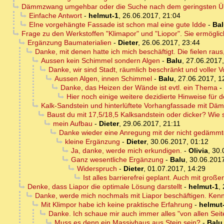
Dämmzwang umgehbar oder die Suche nach dem geringsten Ü
Einfache Antwort
-
helmut-1
,
26.06.2017, 21:04
EIne vorgehängte Fassade ist schon mal eine gute Idde
-
Ba
Frage zu den Werkstoffen "Klimapor" und "Liopor". Sie ermögl
Ergänzung Baumaterialien
-
Dieter
,
26.06.2017, 23:44
Danke, mit denen hatte ich mich beschäftigt. Die fielen ra
Aussen kein Schimmel sondern Algen
-
Balu
,
27.06.2017,
Danke, wir sind Stadt, räumlich beschränkt und voller V
Aussen Algen, innen Schimmel
-
Balu
,
27.06.2017, 1
Danke, das Heizen der Wände ist evtl. ein Thema
-
Hier noch einige weitere dezidierte Hinweise für 
Kalk-Sandstein und hinterlüftete Vorhangfassade mit D
Baust du mit 17,5/18,5 Kalksandstein oder dicker? Wie 
mein Aufbau
-
Dieter
,
29.06.2017, 21:11
Danke wieder eine Anregung mit der nicht gedämm
kleine Ergänzung
-
Dieter
,
30.06.2017, 01:12
Ja, danke, werde mich erkundigen.
-
Olivia
,
30.
Ganz wesentliche Ergänzung
-
Balu
,
30.06.2017
Widerspruch
-
Dieter
,
01.07.2017, 14:29
Ist alles barrierefrei geplant. Auch mit gro
Denke, dass Liapor die optimale Lösung darstellt
-
helmut-1
,
Danke, werde mich nochmals mit Liapor beschäftigen. Kenn
Mit Klimpor habe ich keine praktische Erfahrung
-
helmut
Danke. Ich schaue mir auch immer alles "von allen Seit
Muss es denn ein Massivhaus aus Stein sein?
-
Balu