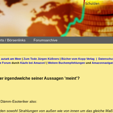
ts / Börsenlinks
Forumsarchive
 autark am Meer
|
Zum Tode Jürgen Küßners
|
Bücher vom Kopp-Verlag |
Datenschut
be Forum
durch
Käufe bei Amazon
! |
Weitere Buchempfehlungen
und
Amazonnavigat
her irgendwelche seiner Aussagen 'meint'?
m Dämm-Esoteriker also:
den sowohl Strahlungen von außen wie von innen um das gleiche Ma