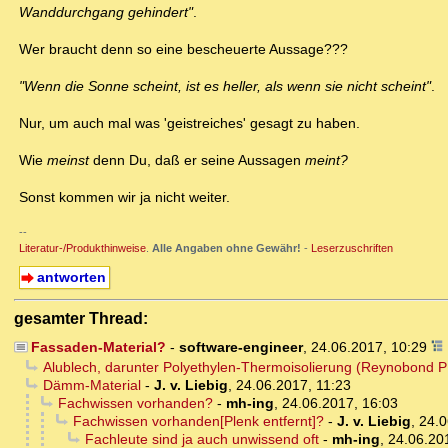
Wanddurchgang gehindert"
.
Wer braucht denn so eine bescheuerte Aussage???
"Wenn die Sonne scheint, ist es heller, als wenn sie nicht scheint"
.
Nur, um auch mal was 'geistreiches' gesagt zu haben.
Wie
meinst
denn Du, daß er seine Aussagen
meint?
Sonst kommen wir ja nicht weiter.
--
Literatur-/Produkthinweise
.
Alle Angaben ohne Gewähr!
-
Leserzuschriften
antworten
gesamter Thread:
Fassaden-Material?
-
software-engineer
,
24.06.2017, 10:29
Alublech, darunter Polyethylen-Thermoisolierung (Reynobond P
Dämm-Material
-
J. v. Liebig
,
24.06.2017, 11:23
Fachwissen vorhanden?
-
mh-ing
,
24.06.2017, 16:03
Fachwissen vorhanden[Plenk entfernt]?
-
J. v. Liebig
,
24.0
Fachleute sind ja auch unwissend oft
-
mh-ing
,
24.06.20