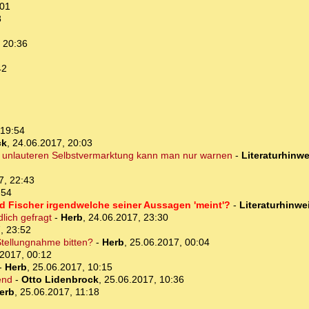
:01
8
 20:36
42
 19:54
ck
,
24.06.2017, 20:03
T. unlauteren Selbstvermarktung kann man nur warnen
-
Literaturhinwe
7, 22:43
:54
ad Fischer irgendwelche seiner Aussagen 'meint'?
-
Literaturhinwe
dlich gefragt
-
Herb
,
24.06.2017, 23:30
, 23:52
Stellungnahme bitten?
-
Herb
,
25.06.2017, 00:04
2017, 00:12
-
Herb
,
25.06.2017, 10:15
end
-
Otto Lidenbrock
,
25.06.2017, 10:36
erb
,
25.06.2017, 11:18