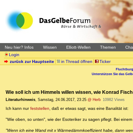
Neu hier? Infos
Wissen
Elliott-Wellen
Themen
Char
Login
zurück zur Hauptseite
in Thread öffnen
Ticker
Fluchtburg
Unterstützen Sie das Gel
Wie soll ich um Himmels willen wissen, wie Konrad Fisc
Literaturhinweis
,
Samstag, 24.06.2017, 23:25
@ Herb
10982 Views
Ich kann nur
feststellen
, daß er etwas sagt, was eine Banalität ist:
"Wie oben, so unten", wie der Esoteriker zu sagen pflegt. Bei eine
"Wenn ich eine Wand mit x Wärmedämmkoeffizient habe, dann wer