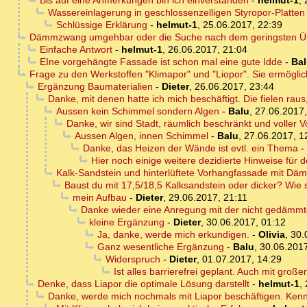
Bis auf eine Anmerkungen bin ich einverstanden
-
helmut-1
,
Wassereinlagerung in geschlossenzelligen Styropor-Platten 
Schlüssige Erklärung
-
helmut-1
,
25.06.2017, 22:39
Dämmzwang umgehbar oder die Suche nach dem geringsten Ü
Einfache Antwort
-
helmut-1
,
26.06.2017, 21:04
EIne vorgehängte Fassade ist schon mal eine gute Idde
-
Ba
Frage zu den Werkstoffen "Klimapor" und "Liopor". Sie ermögl
Ergänzung Baumaterialien
-
Dieter
,
26.06.2017, 23:44
Danke, mit denen hatte ich mich beschäftigt. Die fielen ra
Aussen kein Schimmel sondern Algen
-
Balu
,
27.06.2017,
Danke, wir sind Stadt, räumlich beschränkt und voller V
Aussen Algen, innen Schimmel
-
Balu
,
27.06.2017, 1
Danke, das Heizen der Wände ist evtl. ein Thema
-
Hier noch einige weitere dezidierte Hinweise für 
Kalk-Sandstein und hinterlüftete Vorhangfassade mit D
Baust du mit 17,5/18,5 Kalksandstein oder dicker? Wie 
mein Aufbau
-
Dieter
,
29.06.2017, 21:11
Danke wieder eine Anregung mit der nicht gedämm
kleine Ergänzung
-
Dieter
,
30.06.2017, 01:12
Ja, danke, werde mich erkundigen.
-
Olivia
,
30.
Ganz wesentliche Ergänzung
-
Balu
,
30.06.2017
Widerspruch
-
Dieter
,
01.07.2017, 14:29
Ist alles barrierefrei geplant. Auch mit gro
Denke, dass Liapor die optimale Lösung darstellt
-
helmut-1
,
Danke, werde mich nochmals mit Liapor beschäftigen. Kenn