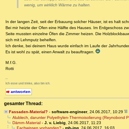
wenig, um wirklich Wärme zu halten.
In der langen Zeit, seit der Erbauung solcher Häuser, ist es halt sc
Bei mir heizte der Ofen eine Hälfte des Hauses. Im Erdgeschoss z
Seite mussten einzelne Öfen die Zimmer heizen. Die Holzblockbauw
sich mit Lehmputz behelfen.
Ich denke, bei deinem Haus wurde einfach im Laufe der Jahrhundert
Es ist wohl zu spät, einen Anwalt zu beauftragen.
M.f.G.
Rotti
--
Ich esse und trinke, also bin ich.
antworten
gesamter Thread:
Fassaden-Material?
-
software-engineer
,
24.06.2017, 10:29
Alublech, darunter Polyethylen-Thermoisolierung (Reynobond P
Dämm-Material
-
J. v. Liebig
,
24.06.2017, 11:23
Fachwissen vorhanden?
-
mh-ing
,
24.06.2017, 16:03