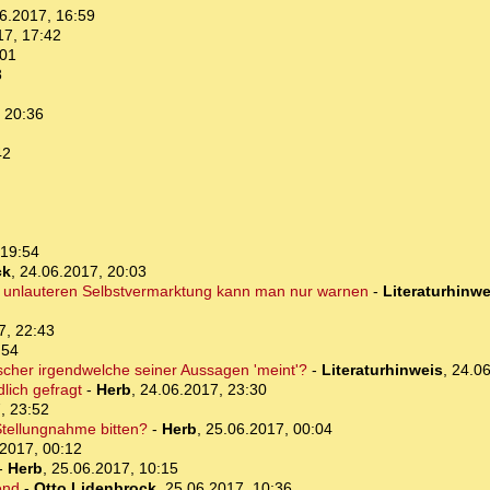
6.2017, 16:59
17, 17:42
:01
8
 20:36
42
 19:54
ck
,
24.06.2017, 20:03
T. unlauteren Selbstvermarktung kann man nur warnen
-
Literaturhinwe
7, 22:43
:54
ischer irgendwelche seiner Aussagen 'meint'?
-
Literaturhinweis
,
24.06
dlich gefragt
-
Herb
,
24.06.2017, 23:30
, 23:52
Stellungnahme bitten?
-
Herb
,
25.06.2017, 00:04
2017, 00:12
-
Herb
,
25.06.2017, 10:15
end
-
Otto Lidenbrock
,
25.06.2017, 10:36