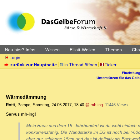
Neu hier? Infos
Wissen
Elliott-Wellen
Themen
Char
Login
zurück zur Hauptseite
in Thread öffnen
Ticker
Fluchtburg
Unterstützen Sie das Gel
Wärmedämmung
Rotti
,
Pampa
,
Samstag, 24.06.2017, 18:40
@ mh-ing
11446 Views
Servus mh-ing!
Mein Haus aus dem 15. Jahrhundert ist da wohl einfach n
konkurrenzfähig. Die Wandstärke im EG ist noch bei >60
aber nur schlappe 15cm und das ist definitiv als Fachwe