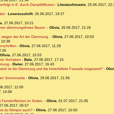
25.06.2017, 21:34
erfolgt m.E. durch Dampfdiffusion
-
Literaturhinweis
,
25.06.2017, 22:
bel
-
Leserzuschrift
,
26.06.2017, 19:27
lu
,
27.06.2017, 10:21
ichen dämmungsfreies Bauen.
-
Olivia
,
26.06.2017, 21:26
us, wegen der Art der Dämmung.
-
Olivia
,
27.06.2017, 10:03
 10:38
orschriften
-
Olivia
,
27.06.2017, 11:28
2:26
Olivia
,
27.06.2017, 15:53
dein Vorhaben
-
Balu
,
27.06.2017, 17:15
ämmung
-
Dieter
,
27.06.2017, 16:43
stark ist die Dämmung und die hinterlüftete Fassade insgesamt?
-
Oliv
ten Sonnenseite
-
Olivia
,
29.06.2017, 21:56
06.2017, 12:05
, 14:06
ßen Fensterflächen im Süden.
-
Olivia
,
01.07.2017, 21:05
27.06.2017, 05:57
st du Klimpor auch?
-
Olivia
,
27.06.2017, 10:50