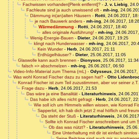
Fachwissen vorhanden[Plenk entfernt]?
-
J. v. Liebig
,
24.0
Fachleute sind ja auch unwissend oft
-
mh-ing
,
24.06.20
Dämmung in(an)alten Häusern
-
Rotti
,
24.06.2017, 18
je nach Bauwerk anders
-
mh-ing
,
24.06.2017, 18:2
Wärmedämmung
-
Rotti
,
24.06.2017, 18:40
alles originale Ausführung!
-
mh-ing
,
24.06.2017,
Wenig-Energie-Bauen
-
Dieter
,
24.06.2017, 19:25
klingt nach Hunderwasser
-
mh-ing
,
24.06.2017, 20:
Kein Wunder
-
Herb
,
24.06.2017, 21:11
Erdhügelhäuser?
-
Dieter
,
25.06.2017, 11:05
Glaswolle kann auch brennen
-
Dionysos
,
25.06.2017, 11:34
falsch => abschmelzen
-
mh-ing
,
26.06.2017, 06:50
Video-Info-Material zum Thema (mL)
-
Odysseus
,
24.06.2017,
Was wohl Konrad Fischer dazu zu sagen hat?
-
Otto Lidenbro
Konrad Fischer ist zum Teil zuzustimmen, aber vor seiner z.
Frage dazu
-
Herb
,
24.06.2017, 21:53
Das wäre ja eine Banalität
-
Literaturhinweis
,
24.06.201
Das habe ich alles nicht gefragt
-
Herb
,
24.06.2017, 22
Wie soll ich um Himmels willen wissen, wie Konrad F
Sapperlot, ich hab dich jetzt 2 mal höflich und freun
Da steht der Stuß
-
Literaturhinweis
,
24.06.2017
Sollte ich Konrad Fischer anschreiben und um 
Ob das was nützt?
-
Literaturhinweis
,
25.06.
Eine Unterhaltung mit dir ist einfach sinnlos
Seine Beiträge sind auch mir zu anstreng