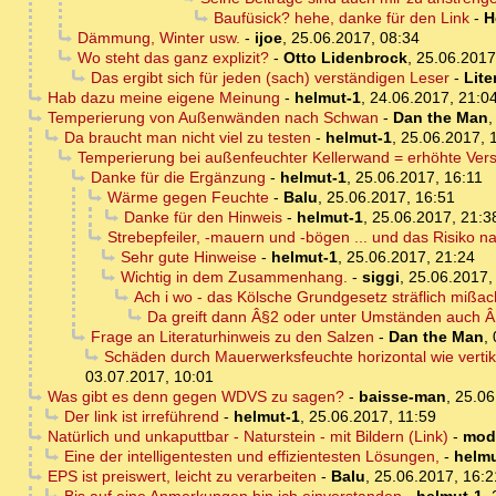
Baufüsick? hehe, danke für den Link
-
H
Dämmung, Winter usw.
-
ijoe
,
25.06.2017, 08:34
Wo steht das ganz explizit?
-
Otto Lidenbrock
,
25.06.2017
Das ergibt sich für jeden (sach) verständigen Leser
-
Lite
Hab dazu meine eigene Meinung
-
helmut-1
,
24.06.2017, 21:0
Temperierung von Außenwänden nach Schwan
-
Dan the Man
Da braucht man nicht viel zu testen
-
helmut-1
,
25.06.2017, 
Temperierung bei außenfeuchter Kellerwand = erhöhte Vers
Danke für die Ergänzung
-
helmut-1
,
25.06.2017, 16:11
Wärme gegen Feuchte
-
Balu
,
25.06.2017, 16:51
Danke für den Hinweis
-
helmut-1
,
25.06.2017, 21:3
Strebepfeiler, -mauern und -bögen ... und das Risiko n
Sehr gute Hinweise
-
helmut-1
,
25.06.2017, 21:24
Wichtig in dem Zusammenhang.
-
siggi
,
25.06.2017,
Ach i wo - das Kölsche Grundgesetz sträflich mißac
Da greift dann Â§2 oder unter Umständen auch Â
Frage an Literaturhinweis zu den Salzen
-
Dan the Man
,
Schäden durch Mauerwerksfeuchte horizontal wie vertik
03.07.2017, 10:01
Was gibt es denn gegen WDVS zu sagen?
-
baisse-man
,
25.06
Der link ist irreführend
-
helmut-1
,
25.06.2017, 11:59
Natürlich und unkaputtbar - Naturstein - mit Bildern (Link)
-
mod
Eine der intelligentesten und effizientesten Lösungen,
-
helmu
EPS ist preiswert, leicht zu verarbeiten
-
Balu
,
25.06.2017, 16:2