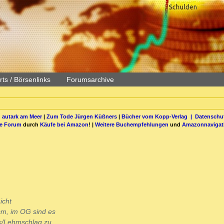
ts / Börsenlinks
Forumsarchive
 autark am Meer
|
Zum Tode Jürgen Küßners
|
Bücher vom Kopp-Verlag |
Datenschut
be Forum
durch
Käufe bei Amazon
! |
Weitere Buchempfehlungen
und
Amazonnavigat
icht
cm, im OG sind es
rk/Lehmschlag zu