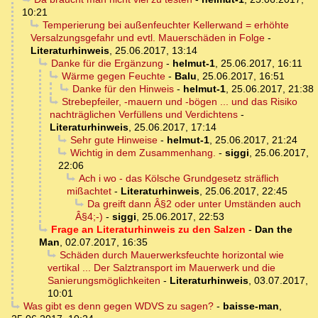
10:21
Temperierung bei außenfeuchter Kellerwand = erhöhte
Versalzungsgefahr und evtl. Mauerschäden in Folge
-
Literaturhinweis
,
25.06.2017, 13:14
Danke für die Ergänzung
-
helmut-1
,
25.06.2017, 16:11
Wärme gegen Feuchte
-
Balu
,
25.06.2017, 16:51
Danke für den Hinweis
-
helmut-1
,
25.06.2017, 21:38
Strebepfeiler, -mauern und -bögen ... und das Risiko
nachträglichen Verfüllens und Verdichtens
-
Literaturhinweis
,
25.06.2017, 17:14
Sehr gute Hinweise
-
helmut-1
,
25.06.2017, 21:24
Wichtig in dem Zusammenhang.
-
siggi
,
25.06.2017,
22:06
Ach i wo - das Kölsche Grundgesetz sträflich
mißachtet
-
Literaturhinweis
,
25.06.2017, 22:45
Da greift dann Â§2 oder unter Umständen auch
Â§4;-)
-
siggi
,
25.06.2017, 22:53
Frage an Literaturhinweis zu den Salzen
-
Dan the
Man
,
02.07.2017, 16:35
Schäden durch Mauerwerksfeuchte horizontal wie
vertikal ... Der Salztransport im Mauerwerk und die
Sanierungsmöglichkeiten
-
Literaturhinweis
,
03.07.2017,
10:01
Was gibt es denn gegen WDVS zu sagen?
-
baisse-man
,