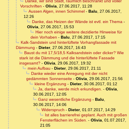
Danke, wir sind Stadt, räumlich beschränkt und voller
Vorschriften
-
Olivia
,
27.06.2017, 11:28
Aussen Algen, innen Schimmel
-
Balu
,
27.06.2017,
12:26
Danke, das Heizen der Wände ist evtl. ein Thema
-
Olivia
,
27.06.2017, 15:53
Hier noch einige weitere dezidierte Hinweise für
dein Vorhaben
-
Balu
,
27.06.2017, 17:15
Kalk-Sandstein und hinterlüftete Vorhangfassade mit
Dämmung
-
Dieter
,
27.06.2017, 16:43
Baust du mit 17,5/18,5 Kalksandstein oder dicker? Wie
stark ist die Dämmung und die hinterlüftete Fassade
insgesamt?
-
Olivia
,
29.06.2017, 19:32
mein Aufbau
-
Dieter
,
29.06.2017, 21:11
Danke wieder eine Anregung mit der nicht
gedämmten Sonnenseite
-
Olivia
,
29.06.2017, 21:56
kleine Ergänzung
-
Dieter
,
30.06.2017, 01:12
Ja, danke, werde mich erkundigen.
-
Olivia
,
30.06.2017, 12:05
Ganz wesentliche Ergänzung
-
Balu
,
30.06.2017, 14:06
Widerspruch
-
Dieter
,
01.07.2017, 14:29
Ist alles barrierefrei geplant. Auch mit großen
Fensterflächen im Süden.
-
Olivia
,
01.07.2017,
21:05