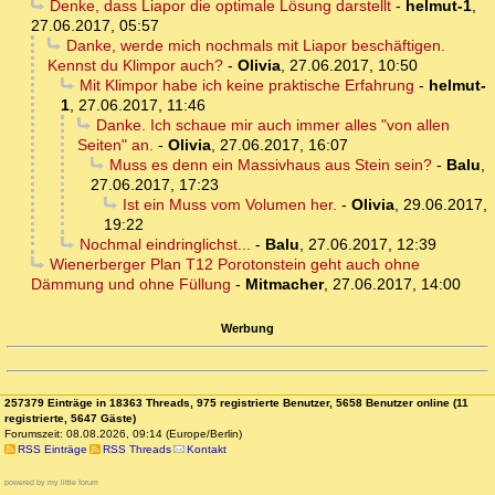
Denke, dass Liapor die optimale Lösung darstellt
-
helmut-1
,
27.06.2017, 05:57
Danke, werde mich nochmals mit Liapor beschäftigen.
Kennst du Klimpor auch?
-
Olivia
,
27.06.2017, 10:50
Mit Klimpor habe ich keine praktische Erfahrung
-
helmut-
1
,
27.06.2017, 11:46
Danke. Ich schaue mir auch immer alles "von allen
Seiten" an.
-
Olivia
,
27.06.2017, 16:07
Muss es denn ein Massivhaus aus Stein sein?
-
Balu
,
27.06.2017, 17:23
Ist ein Muss vom Volumen her.
-
Olivia
,
29.06.2017,
19:22
Nochmal eindringlichst...
-
Balu
,
27.06.2017, 12:39
Wienerberger Plan T12 Porotonstein geht auch ohne
Dämmung und ohne Füllung
-
Mitmacher
,
27.06.2017, 14:00
Werbung
257379 Einträge in 18363 Threads, 975 registrierte Benutzer, 5658 Benutzer online (11
registrierte, 5647 Gäste)
Forumszeit: 08.08.2026, 09:14 (Europe/Berlin)
RSS Einträge
RSS Threads
Kontakt
powered by my little forum