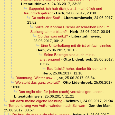
Literaturhinweis
,
24.06.2017, 23:25
Sapperlot, ich hab dich jetzt 2 mal höflich und
freundlich gefragt
-
Herb
,
24.06.2017, 23:30
Da steht der Stuß
-
Literaturhinweis
,
24.06.2017,
23:52
Sollte ich Konrad Fischer anschreiben und um
Stellungnahme bitten?
-
Herb
,
25.06.2017, 00:04
Ob das was nützt?
-
Literaturhinweis
,
25.06.2017, 00:12
Eine Unterhaltung mit dir ist einfach sinnlos
-
Herb
,
25.06.2017, 10:15
Seine Beiträge sind auch mir zu
anstrengend
-
Otto Lidenbrock
,
25.06.2017,
10:36
Baufüsick? hehe, danke für den Link
-
Herb
,
25.06.2017, 11:18
Dämmung, Winter usw.
-
ijoe
,
25.06.2017, 08:34
Wo steht das ganz explizit?
-
Otto Lidenbrock
,
25.06.2017,
10:00
Das ergibt sich für jeden (sach) verständigen Leser
-
Literaturhinweis
,
25.06.2017, 11:21
Hab dazu meine eigene Meinung
-
helmut-1
,
24.06.2017, 21:04
Temperierung von Außenwänden nach Schwan
-
Dan the Man
,
25.06.2017, 09:57
Da braucht man nicht viel zu testen
-
helmut-1
,
25.06.2017,