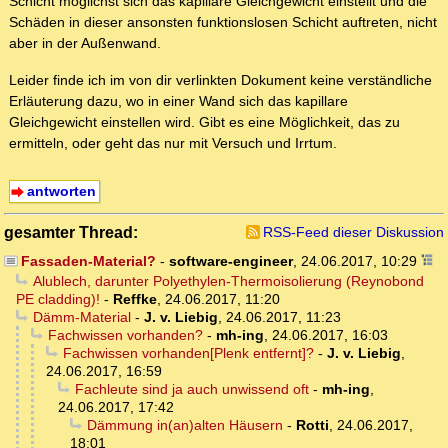
Schicht möglichst sich das kapillare Gleichgewicht einstellt und die
Schäden in dieser ansonsten funktionslosen Schicht auftreten, nicht
aber in der Außenwand.
Leider finde ich im von dir verlinkten Dokument keine verständliche
Erläuterung dazu, wo in einer Wand sich das kapillare
Gleichgewicht einstellen wird. Gibt es eine Möglichkeit, das zu
ermitteln, oder geht das nur mit Versuch und Irrtum.
antworten
gesamter Thread:
RSS-Feed dieser Diskussion
Fassaden-Material?
-
software-engineer
,
24.06.2017, 10:29
Alublech, darunter Polyethylen-Thermoisolierung (Reynobond
PE cladding)!
-
Reffke
,
24.06.2017, 11:20
Dämm-Material
-
J. v. Liebig
,
24.06.2017, 11:23
Fachwissen vorhanden?
-
mh-ing
,
24.06.2017, 16:03
Fachwissen vorhanden[Plenk entfernt]?
-
J. v. Liebig
,
24.06.2017, 16:59
Fachleute sind ja auch unwissend oft
-
mh-ing
,
24.06.2017, 17:42
Dämmung in(an)alten Häusern
-
Rotti
,
24.06.2017,
18:01