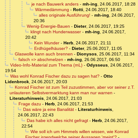
je nach Bauwerk anders
-
mh-ing
,
24.06.2017, 18:28
Wärmedämmung
-
Rotti
,
24.06.2017, 18:40
alles originale Ausführung!
-
mh-ing
,
24.06.2017,
20:36
Wenig-Energie-Bauen
-
Dieter
,
24.06.2017, 19:25
klingt nach Hunderwasser
-
mh-ing
,
24.06.2017,
20:42
Kein Wunder
-
Herb
,
24.06.2017, 21:11
Erdhügelhäuser?
-
Dieter
,
25.06.2017, 11:05
Glaswolle kann auch brennen
-
Dionysos
,
25.06.2017, 11:34
falsch => abschmelzen
-
mh-ing
,
26.06.2017, 06:50
Video-Info-Material zum Thema (mL)
-
Odysseus
,
24.06.2017,
19:54
Was wohl Konrad Fischer dazu zu sagen hat?
-
Otto
Lidenbrock
,
24.06.2017, 20:03
Konrad Fischer ist zum Teil zuzustimmen, aber vor seiner z.T.
unlauteren Selbstvermarktung kann man nur warnen
-
Literaturhinweis
,
24.06.2017, 21:03
Frage dazu
-
Herb
,
24.06.2017, 21:53
Das wäre ja eine Banalität
-
Literaturhinweis
,
24.06.2017, 22:43
Das habe ich alles nicht gefragt
-
Herb
,
24.06.2017,
22:54
Wie soll ich um Himmels willen wissen, wie Konrad
Fischer irgendwelche seiner Aussagen 'meint'?
-