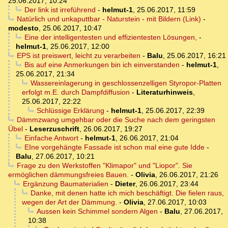
25.06.2017, 10:24
Der link ist irreführend
-
helmut-1
,
25.06.2017, 11:59
Natürlich und unkaputtbar - Naturstein - mit Bildern (Link)
-
modesto
,
25.06.2017, 10:47
Eine der intelligentesten und effizientesten Lösungen,
-
helmut-1
,
25.06.2017, 12:00
EPS ist preiswert, leicht zu verarbeiten
-
Balu
,
25.06.2017, 16:21
Bis auf eine Anmerkungen bin ich einverstanden
-
helmut-1
,
25.06.2017, 21:34
Wassereinlagerung in geschlossenzelligen Styropor-Platten
erfolgt m.E. durch Dampfdiffusion
-
Literaturhinweis
,
25.06.2017, 22:22
Schlüssige Erklärung
-
helmut-1
,
25.06.2017, 22:39
Dämmzwang umgehbar oder die Suche nach dem geringsten
Übel
-
Leserzuschrift
,
26.06.2017, 19:27
Einfache Antwort
-
helmut-1
,
26.06.2017, 21:04
EIne vorgehängte Fassade ist schon mal eine gute Idde
-
Balu
,
27.06.2017, 10:21
Frage zu den Werkstoffen "Klimapor" und "Liopor". Sie
ermöglichen dämmungsfreies Bauen.
-
Olivia
,
26.06.2017, 21:26
Ergänzung Baumaterialien
-
Dieter
,
26.06.2017, 23:44
Danke, mit denen hatte ich mich beschäftigt. Die fielen raus,
wegen der Art der Dämmung.
-
Olivia
,
27.06.2017, 10:03
Aussen kein Schimmel sondern Algen
-
Balu
,
27.06.2017,
10:38