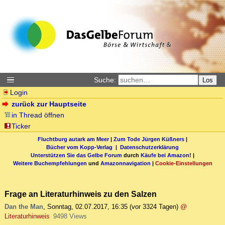
Suche:
Los
Login
zurück zur Hauptseite
in Thread öffnen
Ticker
Fluchtburg autark am Meer
|
Zum Tode Jürgen Küßners
|
Bücher vom Kopp-Verlag |
Datenschutzerklärung
Unterstützen Sie das Gelbe Forum
durch
Käufe bei Amazon
! |
Weitere Buchempfehlungen
und
Amazonnavigation
|
Cookie-Einstellungen
Frage an Literaturhinweis zu den Salzen
Dan the Man
,
Sonntag, 02.07.2017, 16:35
(vor 3324 Tagen)
@
Literaturhinweis
9498 Views