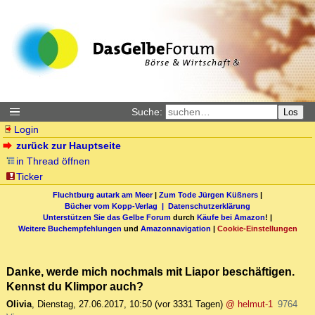
Suche:
Los
Login
zurück zur Hauptseite
in Thread öffnen
Ticker
Fluchtburg autark am Meer
|
Zum Tode Jürgen Küßners
|
Bücher vom Kopp-Verlag |
Datenschutzerklärung
Unterstützen Sie das Gelbe Forum
durch
Käufe bei Amazon
! |
Weitere Buchempfehlungen
und
Amazonnavigation
|
Cookie-Einstellungen
Danke, werde mich nochmals mit Liapor beschäftigen.
Kennst du Klimpor auch?
Olivia
,
Dienstag, 27.06.2017, 10:50
(vor 3331 Tagen)
@ helmut-1
9764