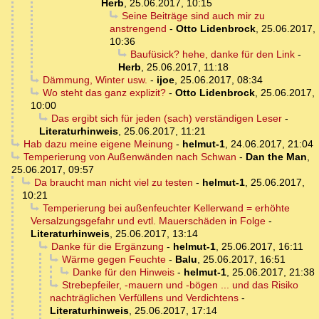
Herb
,
25.06.2017, 10:15
Seine Beiträge sind auch mir zu
anstrengend
-
Otto Lidenbrock
,
25.06.2017,
10:36
Baufüsick? hehe, danke für den Link
-
Herb
,
25.06.2017, 11:18
Dämmung, Winter usw.
-
ijoe
,
25.06.2017, 08:34
Wo steht das ganz explizit?
-
Otto Lidenbrock
,
25.06.2017,
10:00
Das ergibt sich für jeden (sach) verständigen Leser
-
Literaturhinweis
,
25.06.2017, 11:21
Hab dazu meine eigene Meinung
-
helmut-1
,
24.06.2017, 21:04
Temperierung von Außenwänden nach Schwan
-
Dan the Man
,
25.06.2017, 09:57
Da braucht man nicht viel zu testen
-
helmut-1
,
25.06.2017,
10:21
Temperierung bei außenfeuchter Kellerwand = erhöhte
Versalzungsgefahr und evtl. Mauerschäden in Folge
-
Literaturhinweis
,
25.06.2017, 13:14
Danke für die Ergänzung
-
helmut-1
,
25.06.2017, 16:11
Wärme gegen Feuchte
-
Balu
,
25.06.2017, 16:51
Danke für den Hinweis
-
helmut-1
,
25.06.2017, 21:38
Strebepfeiler, -mauern und -bögen ... und das Risiko
nachträglichen Verfüllens und Verdichtens
-
Literaturhinweis
,
25.06.2017, 17:14