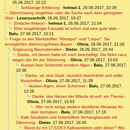
25.06.2017, 22:22
Schlüssige Erklärung
-
helmut-1
,
25.06.2017, 22:39
Dämmzwang umgehbar oder die Suche nach dem geringsten
Übel
-
Leserzuschrift
,
26.06.2017, 19:27
Einfache Antwort
-
helmut-1
,
26.06.2017, 21:04
EIne vorgehängte Fassade ist schon mal eine gute Idde
-
Balu
,
27.06.2017, 10:21
Frage zu den Werkstoffen "Klimapor" und "Liopor". Sie
ermöglichen dämmungsfreies Bauen.
-
Olivia
,
26.06.2017, 21:26
Ergänzung Baumaterialien
-
Dieter
,
26.06.2017, 23:44
Danke, mit denen hatte ich mich beschäftigt. Die fielen raus,
wegen der Art der Dämmung.
-
Olivia
,
27.06.2017, 10:03
Aussen kein Schimmel sondern Algen
-
Balu
,
27.06.2017,
10:38
Danke, wir sind Stadt, räumlich beschränkt und voller
Vorschriften
-
Olivia
,
27.06.2017, 11:28
Aussen Algen, innen Schimmel
-
Balu
,
27.06.2017,
12:26
Danke, das Heizen der Wände ist evtl. ein Thema
-
Olivia
,
27.06.2017, 15:53
Hier noch einige weitere dezidierte Hinweise für
dein Vorhaben
-
Balu
,
27.06.2017, 17:15
Kalk-Sandstein und hinterlüftete Vorhangfassade mit
Dämmung
-
Dieter
,
27.06.2017, 16:43
Baust du mit 17,5/18,5 Kalksandstein oder dicker? Wie