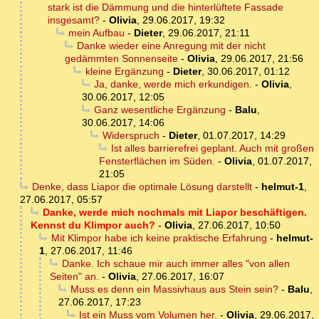
stark ist die Dämmung und die hinterlüftete Fassade
insgesamt?
-
Olivia
,
29.06.2017, 19:32
mein Aufbau
-
Dieter
,
29.06.2017, 21:11
Danke wieder eine Anregung mit der nicht
gedämmten Sonnenseite
-
Olivia
,
29.06.2017, 21:56
kleine Ergänzung
-
Dieter
,
30.06.2017, 01:12
Ja, danke, werde mich erkundigen.
-
Olivia
,
30.06.2017, 12:05
Ganz wesentliche Ergänzung
-
Balu
,
30.06.2017, 14:06
Widerspruch
-
Dieter
,
01.07.2017, 14:29
Ist alles barrierefrei geplant. Auch mit großen
Fensterflächen im Süden.
-
Olivia
,
01.07.2017,
21:05
Denke, dass Liapor die optimale Lösung darstellt
-
helmut-1
,
27.06.2017, 05:57
Danke, werde mich nochmals mit Liapor beschäftigen.
Kennst du Klimpor auch?
-
Olivia
,
27.06.2017, 10:50
Mit Klimpor habe ich keine praktische Erfahrung
-
helmut-
1
,
27.06.2017, 11:46
Danke. Ich schaue mir auch immer alles "von allen
Seiten" an.
-
Olivia
,
27.06.2017, 16:07
Muss es denn ein Massivhaus aus Stein sein?
-
Balu
,
27.06.2017, 17:23
Ist ein Muss vom Volumen her.
-
Olivia
,
29.06.2017,