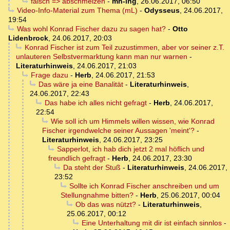
falsch => abschmelzen
-
mh-ing
,
26.06.2017, 06:50
Video-Info-Material zum Thema (mL)
-
Odysseus
,
24.06.2017,
19:54
Was wohl Konrad Fischer dazu zu sagen hat?
-
Otto
Lidenbrock
,
24.06.2017, 20:03
Konrad Fischer ist zum Teil zuzustimmen, aber vor seiner z.T.
unlauteren Selbstvermarktung kann man nur warnen
-
Literaturhinweis
,
24.06.2017, 21:03
Frage dazu
-
Herb
,
24.06.2017, 21:53
Das wäre ja eine Banalität
-
Literaturhinweis
,
24.06.2017, 22:43
Das habe ich alles nicht gefragt
-
Herb
,
24.06.2017,
22:54
Wie soll ich um Himmels willen wissen, wie Konrad
Fischer irgendwelche seiner Aussagen 'meint'?
-
Literaturhinweis
,
24.06.2017, 23:25
Sapperlot, ich hab dich jetzt 2 mal höflich und
freundlich gefragt
-
Herb
,
24.06.2017, 23:30
Da steht der Stuß
-
Literaturhinweis
,
24.06.2017,
23:52
Sollte ich Konrad Fischer anschreiben und um
Stellungnahme bitten?
-
Herb
,
25.06.2017, 00:04
Ob das was nützt?
-
Literaturhinweis
,
25.06.2017, 00:12
Eine Unterhaltung mit dir ist einfach sinnlos
-