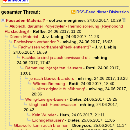
antworten
gesamter Thread:
RSS-Feed dieser Diskussion
Fassaden-Material?
-
software-engineer
,
24.06.2017, 10:29
Alublech, darunter Polyethylen-Thermoisolierung (Reynobond
PE cladding)!
-
Reffke
,
24.06.2017, 11:20
Dämm-Material
-
J. v. Liebig
,
24.06.2017, 11:23
Fachwissen vorhanden?
-
mh-ing
,
24.06.2017, 16:03
Fachwissen vorhanden[Plenk entfernt]?
-
J. v. Liebig
,
24.06.2017, 16:59
Fachleute sind ja auch unwissend oft
-
mh-ing
,
24.06.2017, 17:42
Dämmung in(an)alten Häusern
-
Rotti
,
24.06.2017,
18:01
je nach Bauwerk anders
-
mh-ing
,
24.06.2017, 18:28
Wärmedämmung
-
Rotti
,
24.06.2017, 18:40
alles originale Ausführung!
-
mh-ing
,
24.06.2017,
20:36
Wenig-Energie-Bauen
-
Dieter
,
24.06.2017, 19:25
klingt nach Hunderwasser
-
mh-ing
,
24.06.2017,
20:42
Kein Wunder
-
Herb
,
24.06.2017, 21:11
Erdhügelhäuser?
-
Dieter
,
25.06.2017, 11:05
Glaswolle kann auch brennen
-
Dionysos
,
25.06.2017, 11:34