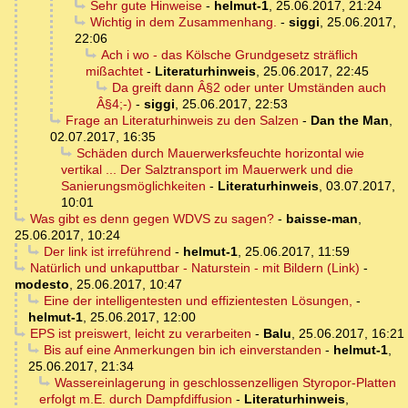
Sehr gute Hinweise
-
helmut-1
,
25.06.2017, 21:24
Wichtig in dem Zusammenhang.
-
siggi
,
25.06.2017,
22:06
Ach i wo - das Kölsche Grundgesetz sträflich
mißachtet
-
Literaturhinweis
,
25.06.2017, 22:45
Da greift dann Â§2 oder unter Umständen auch
Â§4;-)
-
siggi
,
25.06.2017, 22:53
Frage an Literaturhinweis zu den Salzen
-
Dan the Man
,
02.07.2017, 16:35
Schäden durch Mauerwerksfeuchte horizontal wie
vertikal ... Der Salztransport im Mauerwerk und die
Sanierungsmöglichkeiten
-
Literaturhinweis
,
03.07.2017,
10:01
Was gibt es denn gegen WDVS zu sagen?
-
baisse-man
,
25.06.2017, 10:24
Der link ist irreführend
-
helmut-1
,
25.06.2017, 11:59
Natürlich und unkaputtbar - Naturstein - mit Bildern (Link)
-
modesto
,
25.06.2017, 10:47
Eine der intelligentesten und effizientesten Lösungen,
-
helmut-1
,
25.06.2017, 12:00
EPS ist preiswert, leicht zu verarbeiten
-
Balu
,
25.06.2017, 16:21
Bis auf eine Anmerkungen bin ich einverstanden
-
helmut-1
,
25.06.2017, 21:34
Wassereinlagerung in geschlossenzelligen Styropor-Platten
erfolgt m.E. durch Dampfdiffusion
-
Literaturhinweis
,