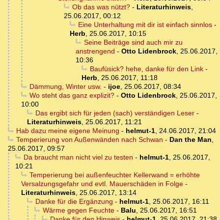
Ob das was nützt?
-
Literaturhinweis
,
25.06.2017, 00:12
Eine Unterhaltung mit dir ist einfach sinnlos
-
Herb
,
25.06.2017, 10:15
Seine Beiträge sind auch mir zu
anstrengend
-
Otto Lidenbrock
,
25.06.2017,
10:36
Baufüsick? hehe, danke für den Link
-
Herb
,
25.06.2017, 11:18
Dämmung, Winter usw.
-
ijoe
,
25.06.2017, 08:34
Wo steht das ganz explizit?
-
Otto Lidenbrock
,
25.06.2017,
10:00
Das ergibt sich für jeden (sach) verständigen Leser
-
Literaturhinweis
,
25.06.2017, 11:21
Hab dazu meine eigene Meinung
-
helmut-1
,
24.06.2017, 21:04
Temperierung von Außenwänden nach Schwan
-
Dan the Man
,
25.06.2017, 09:57
Da braucht man nicht viel zu testen
-
helmut-1
,
25.06.2017,
10:21
Temperierung bei außenfeuchter Kellerwand = erhöhte
Versalzungsgefahr und evtl. Mauerschäden in Folge
-
Literaturhinweis
,
25.06.2017, 13:14
Danke für die Ergänzung
-
helmut-1
,
25.06.2017, 16:11
Wärme gegen Feuchte
-
Balu
,
25.06.2017, 16:51
Danke für den Hinweis
-
helmut-1
,
25.06.2017, 21:38