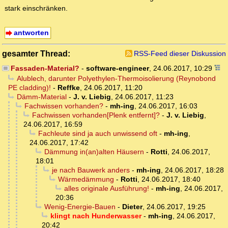
stark einschränken.
antworten
gesamter Thread:
RSS-Feed dieser Diskussion
Fassaden-Material?
-
software-engineer
,
24.06.2017, 10:29
Alublech, darunter Polyethylen-Thermoisolierung (Reynobond
PE cladding)!
-
Reffke
,
24.06.2017, 11:20
Dämm-Material
-
J. v. Liebig
,
24.06.2017, 11:23
Fachwissen vorhanden?
-
mh-ing
,
24.06.2017, 16:03
Fachwissen vorhanden[Plenk entfernt]?
-
J. v. Liebig
,
24.06.2017, 16:59
Fachleute sind ja auch unwissend oft
-
mh-ing
,
24.06.2017, 17:42
Dämmung in(an)alten Häusern
-
Rotti
,
24.06.2017,
18:01
je nach Bauwerk anders
-
mh-ing
,
24.06.2017, 18:28
Wärmedämmung
-
Rotti
,
24.06.2017, 18:40
alles originale Ausführung!
-
mh-ing
,
24.06.2017,
20:36
Wenig-Energie-Bauen
-
Dieter
,
24.06.2017, 19:25
klingt nach Hunderwasser
-
mh-ing
,
24.06.2017,
20:42