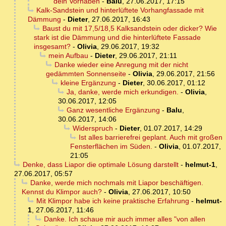
dein Vorhaben
-
Balu
,
27.06.2017, 17:15
Kalk-Sandstein und hinterlüftete Vorhangfassade mit
Dämmung
-
Dieter
,
27.06.2017, 16:43
Baust du mit 17,5/18,5 Kalksandstein oder dicker? Wie
stark ist die Dämmung und die hinterlüftete Fassade
insgesamt?
-
Olivia
,
29.06.2017, 19:32
mein Aufbau
-
Dieter
,
29.06.2017, 21:11
Danke wieder eine Anregung mit der nicht
gedämmten Sonnenseite
-
Olivia
,
29.06.2017, 21:56
kleine Ergänzung
-
Dieter
,
30.06.2017, 01:12
Ja, danke, werde mich erkundigen.
-
Olivia
,
30.06.2017, 12:05
Ganz wesentliche Ergänzung
-
Balu
,
30.06.2017, 14:06
Widerspruch
-
Dieter
,
01.07.2017, 14:29
Ist alles barrierefrei geplant. Auch mit großen
Fensterflächen im Süden.
-
Olivia
,
01.07.2017,
21:05
Denke, dass Liapor die optimale Lösung darstellt
-
helmut-1
,
27.06.2017, 05:57
Danke, werde mich nochmals mit Liapor beschäftigen.
Kennst du Klimpor auch?
-
Olivia
,
27.06.2017, 10:50
Mit Klimpor habe ich keine praktische Erfahrung
-
helmut-
1
,
27.06.2017, 11:46
Danke. Ich schaue mir auch immer alles "von allen