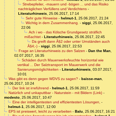
Strebepfeiler, -mauern und -bögen ... und das Risiko
nachträglichen Verfüllens und Verdichtens
-
Literaturhinweis
,
25.06.2017, 17:14
Sehr gute Hinweise
-
helmut-1
,
25.06.2017, 21:24
Wichtig in dem Zusammenhang.
-
siggi
,
25.06.2017,
22:06
Ach i wo - das Kölsche Grundgesetz sträflich
mißachtet
-
Literaturhinweis
,
25.06.2017, 22:45
Da greift dann Â§2 oder unter Umständen auch
Â§4;-)
-
siggi
,
25.06.2017, 22:53
Frage an Literaturhinweis zu den Salzen
-
Dan the Man
,
02.07.2017, 16:35
Schäden durch Mauerwerksfeuchte horizontal wie
vertikal ... Der Salztransport im Mauerwerk und die
Sanierungsmöglichkeiten
-
Literaturhinweis
,
03.07.2017,
10:01
Was gibt es denn gegen WDVS zu sagen?
-
baisse-man
,
25.06.2017, 10:24
Der link ist irreführend
-
helmut-1
,
25.06.2017, 11:59
Natürlich und unkaputtbar - Naturstein - mit Bildern (Link)
-
modesto
,
25.06.2017, 10:47
Eine der intelligentesten und effizientesten Lösungen,
-
helmut-1
,
25.06.2017, 12:00
EPS ist preiswert, leicht zu verarbeiten
-
Balu
,
25.06.2017, 16:21