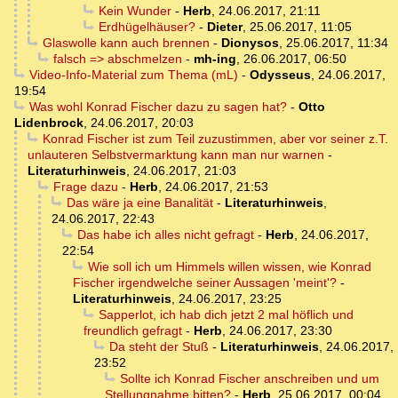
Kein Wunder
-
Herb
,
24.06.2017, 21:11
Erdhügelhäuser?
-
Dieter
,
25.06.2017, 11:05
Glaswolle kann auch brennen
-
Dionysos
,
25.06.2017, 11:34
falsch => abschmelzen
-
mh-ing
,
26.06.2017, 06:50
Video-Info-Material zum Thema (mL)
-
Odysseus
,
24.06.2017,
19:54
Was wohl Konrad Fischer dazu zu sagen hat?
-
Otto
Lidenbrock
,
24.06.2017, 20:03
Konrad Fischer ist zum Teil zuzustimmen, aber vor seiner z.T.
unlauteren Selbstvermarktung kann man nur warnen
-
Literaturhinweis
,
24.06.2017, 21:03
Frage dazu
-
Herb
,
24.06.2017, 21:53
Das wäre ja eine Banalität
-
Literaturhinweis
,
24.06.2017, 22:43
Das habe ich alles nicht gefragt
-
Herb
,
24.06.2017,
22:54
Wie soll ich um Himmels willen wissen, wie Konrad
Fischer irgendwelche seiner Aussagen 'meint'?
-
Literaturhinweis
,
24.06.2017, 23:25
Sapperlot, ich hab dich jetzt 2 mal höflich und
freundlich gefragt
-
Herb
,
24.06.2017, 23:30
Da steht der Stuß
-
Literaturhinweis
,
24.06.2017,
23:52
Sollte ich Konrad Fischer anschreiben und um
Stellungnahme bitten?
-
Herb
,
25.06.2017, 00:04