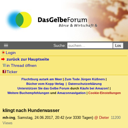
Suche:
Los
Login
zurück zur Hauptseite
in Thread öffnen
Ticker
Fluchtburg autark am Meer
|
Zum Tode Jürgen Küßners
|
Bücher vom Kopp-Verlag |
Datenschutzerklärung
Unterstützen Sie das Gelbe Forum
durch
Käufe bei Amazon
! |
Weitere Buchempfehlungen
und
Amazonnavigation
|
Cookie-Einstellungen
klingt nach Hunderwasser
mh-ing
,
Samstag, 24.06.2017, 20:42
(vor 3330 Tagen)
@ Dieter
11200
Views