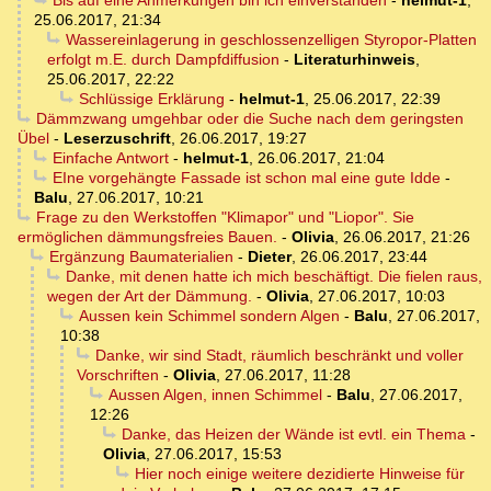
Bis auf eine Anmerkungen bin ich einverstanden
-
helmut-1
,
25.06.2017, 21:34
Wassereinlagerung in geschlossenzelligen Styropor-Platten
erfolgt m.E. durch Dampfdiffusion
-
Literaturhinweis
,
25.06.2017, 22:22
Schlüssige Erklärung
-
helmut-1
,
25.06.2017, 22:39
Dämmzwang umgehbar oder die Suche nach dem geringsten
Übel
-
Leserzuschrift
,
26.06.2017, 19:27
Einfache Antwort
-
helmut-1
,
26.06.2017, 21:04
EIne vorgehängte Fassade ist schon mal eine gute Idde
-
Balu
,
27.06.2017, 10:21
Frage zu den Werkstoffen "Klimapor" und "Liopor". Sie
ermöglichen dämmungsfreies Bauen.
-
Olivia
,
26.06.2017, 21:26
Ergänzung Baumaterialien
-
Dieter
,
26.06.2017, 23:44
Danke, mit denen hatte ich mich beschäftigt. Die fielen raus,
wegen der Art der Dämmung.
-
Olivia
,
27.06.2017, 10:03
Aussen kein Schimmel sondern Algen
-
Balu
,
27.06.2017,
10:38
Danke, wir sind Stadt, räumlich beschränkt und voller
Vorschriften
-
Olivia
,
27.06.2017, 11:28
Aussen Algen, innen Schimmel
-
Balu
,
27.06.2017,
12:26
Danke, das Heizen der Wände ist evtl. ein Thema
-
Olivia
,
27.06.2017, 15:53
Hier noch einige weitere dezidierte Hinweise für