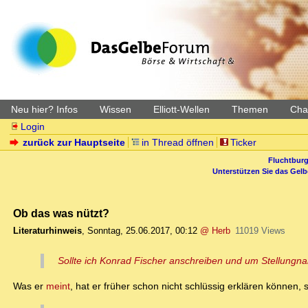
Neu hier? Infos
Wissen
Elliott-Wellen
Themen
Char
Login
zurück zur Hauptseite
in Thread öffnen
Ticker
Fluchtburg
Unterstützen Sie das Gel
Ob das was nützt?
Literaturhinweis
,
Sonntag, 25.06.2017, 00:12
@ Herb
11019 Views
Sollte ich Konrad Fischer anschreiben und um Stellungn
Was er
meint
, hat er früher schon nicht schlüssig erklären können, so