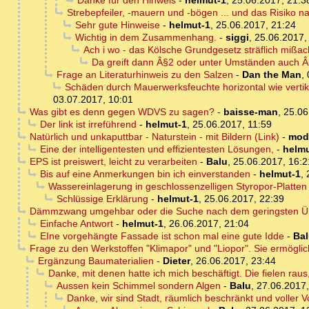
Danke für den Hinweis
-
helmut-1
,
25.06.2017, 21:3
Strebepfeiler, -mauern und -bögen ... und das Risiko n
Sehr gute Hinweise
-
helmut-1
,
25.06.2017, 21:24
Wichtig in dem Zusammenhang.
-
siggi
,
25.06.2017,
Ach i wo - das Kölsche Grundgesetz sträflich mißac
Da greift dann Â§2 oder unter Umständen auch Â
Frage an Literaturhinweis zu den Salzen
-
Dan the Man
,
Schäden durch Mauerwerksfeuchte horizontal wie vertik
03.07.2017, 10:01
Was gibt es denn gegen WDVS zu sagen?
-
baisse-man
,
25.06
Der link ist irreführend
-
helmut-1
,
25.06.2017, 11:59
Natürlich und unkaputtbar - Naturstein - mit Bildern (Link)
-
mod
Eine der intelligentesten und effizientesten Lösungen,
-
helmu
EPS ist preiswert, leicht zu verarbeiten
-
Balu
,
25.06.2017, 16:2
Bis auf eine Anmerkungen bin ich einverstanden
-
helmut-1
,
Wassereinlagerung in geschlossenzelligen Styropor-Platten 
Schlüssige Erklärung
-
helmut-1
,
25.06.2017, 22:39
Dämmzwang umgehbar oder die Suche nach dem geringsten Ü
Einfache Antwort
-
helmut-1
,
26.06.2017, 21:04
EIne vorgehängte Fassade ist schon mal eine gute Idde
-
Ba
Frage zu den Werkstoffen "Klimapor" und "Liopor". Sie ermögl
Ergänzung Baumaterialien
-
Dieter
,
26.06.2017, 23:44
Danke, mit denen hatte ich mich beschäftigt. Die fielen ra
Aussen kein Schimmel sondern Algen
-
Balu
,
27.06.2017,
Danke, wir sind Stadt, räumlich beschränkt und voller V