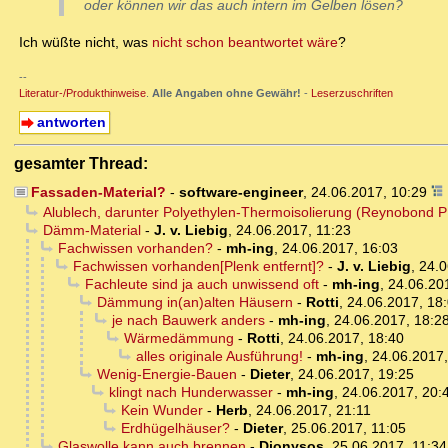
oder können wir das auch intern im Gelben lösen?
Ich wüßte nicht, was
nicht schon beantwortet wäre
?
--
Literatur-/Produkthinweise
.
Alle Angaben ohne Gewähr!
-
Leserzuschriften
antworten
gesamter Thread:
Fassaden-Material?
-
software-engineer
,
24.06.2017, 10:29
Alublech, darunter Polyethylen-Thermoisolierung (Reynobond P
Dämm-Material
-
J. v. Liebig
,
24.06.2017, 11:23
Fachwissen vorhanden?
-
mh-ing
,
24.06.2017, 16:03
Fachwissen vorhanden[Plenk entfernt]?
-
J. v. Liebig
,
24.0
Fachleute sind ja auch unwissend oft
-
mh-ing
,
24.06.20
Dämmung in(an)alten Häusern
-
Rotti
,
24.06.2017, 18
je nach Bauwerk anders
-
mh-ing
,
24.06.2017, 18:2
Wärmedämmung
-
Rotti
,
24.06.2017, 18:40
alles originale Ausführung!
-
mh-ing
,
24.06.2017,
Wenig-Energie-Bauen
-
Dieter
,
24.06.2017, 19:25
klingt nach Hunderwasser
-
mh-ing
,
24.06.2017, 20:
Kein Wunder
-
Herb
,
24.06.2017, 21:11
Erdhügelhäuser?
-
Dieter
,
25.06.2017, 11:05
Glaswolle kann auch brennen
-
Dionysos
,
25.06.2017, 11:34