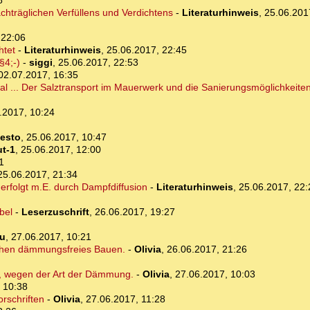
8
achträglichen Verfüllens und Verdichtens
-
Literaturhinweis
,
25.06.201
 22:06
htet
-
Literaturhinweis
,
25.06.2017, 22:45
§4;-)
-
siggi
,
25.06.2017, 22:53
02.07.2017, 16:35
al ... Der Salztransport im Mauerwerk und die Sanierungsmöglichkeite
.2017, 10:24
esto
,
25.06.2017, 10:47
t-1
,
25.06.2017, 12:00
1
25.06.2017, 21:34
erfolgt m.E. durch Dampfdiffusion
-
Literaturhinweis
,
25.06.2017, 22:
bel
-
Leserzuschrift
,
26.06.2017, 19:27
lu
,
27.06.2017, 10:21
ichen dämmungsfreies Bauen.
-
Olivia
,
26.06.2017, 21:26
us, wegen der Art der Dämmung.
-
Olivia
,
27.06.2017, 10:03
 10:38
orschriften
-
Olivia
,
27.06.2017, 11:28