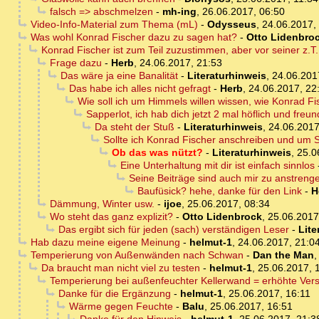
falsch => abschmelzen
-
mh-ing
,
26.06.2017, 06:50
Video-Info-Material zum Thema (mL)
-
Odysseus
,
24.06.2017,
Was wohl Konrad Fischer dazu zu sagen hat?
-
Otto Lidenbro
Konrad Fischer ist zum Teil zuzustimmen, aber vor seiner z.
Frage dazu
-
Herb
,
24.06.2017, 21:53
Das wäre ja eine Banalität
-
Literaturhinweis
,
24.06.201
Das habe ich alles nicht gefragt
-
Herb
,
24.06.2017, 22
Wie soll ich um Himmels willen wissen, wie Konrad F
Sapperlot, ich hab dich jetzt 2 mal höflich und freun
Da steht der Stuß
-
Literaturhinweis
,
24.06.2017
Sollte ich Konrad Fischer anschreiben und um 
Ob das was nützt?
-
Literaturhinweis
,
25.0
Eine Unterhaltung mit dir ist einfach sinnlos
Seine Beiträge sind auch mir zu anstreng
Baufüsick? hehe, danke für den Link
-
H
Dämmung, Winter usw.
-
ijoe
,
25.06.2017, 08:34
Wo steht das ganz explizit?
-
Otto Lidenbrock
,
25.06.2017
Das ergibt sich für jeden (sach) verständigen Leser
-
Lite
Hab dazu meine eigene Meinung
-
helmut-1
,
24.06.2017, 21:0
Temperierung von Außenwänden nach Schwan
-
Dan the Man
Da braucht man nicht viel zu testen
-
helmut-1
,
25.06.2017, 
Temperierung bei außenfeuchter Kellerwand = erhöhte Vers
Danke für die Ergänzung
-
helmut-1
,
25.06.2017, 16:11
Wärme gegen Feuchte
-
Balu
,
25.06.2017, 16:51