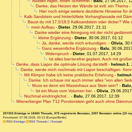
Aussen Algen, innen Schimmel
-
Balu
,
27.06.2017, 1
Danke, das Heizen der Wände ist evtl. ein Thema
-
Hier noch einige weitere dezidierte Hinweise für 
Kalk-Sandstein und hinterlüftete Vorhangfassade mit D
Baust du mit 17,5/18,5 Kalksandstein oder dicker? Wie 
mein Aufbau
-
Dieter
,
29.06.2017, 21:11
Danke wieder eine Anregung mit der nicht gedämm
kleine Ergänzung
-
Dieter
,
30.06.2017, 01:12
Ja, danke, werde mich erkundigen.
-
Olivia
,
30.
Ganz wesentliche Ergänzung
-
Balu
,
30.06.2017
Widerspruch
-
Dieter
,
01.07.2017, 14:29
Ist alles barrierefrei geplant. Auch mit gro
Denke, dass Liapor die optimale Lösung darstellt
-
helmut-1
,
Danke, werde mich nochmals mit Liapor beschäftigen. Kenn
Mit Klimpor habe ich keine praktische Erfahrung
-
helmut
Danke. Ich schaue mir auch immer alles "von allen Seit
Muss es denn ein Massivhaus aus Stein sein?
-
Balu
Ist ein Muss vom Volumen her.
-
Olivia
,
29.06.2017
Nochmal eindringlichst...
-
Balu
,
27.06.2017, 12:39
Wienerberger Plan T12 Porotonstein geht auch ohne Dämmu
257353 Einträge in 18360 Threads, 975 registrierte Benutzer, 3397 Benutzer online (15 reg
Forumszeit: 07.08.2026, 00:13 (Europe/Berlin)
RSS Einträge
RSS Threads
Kontakt