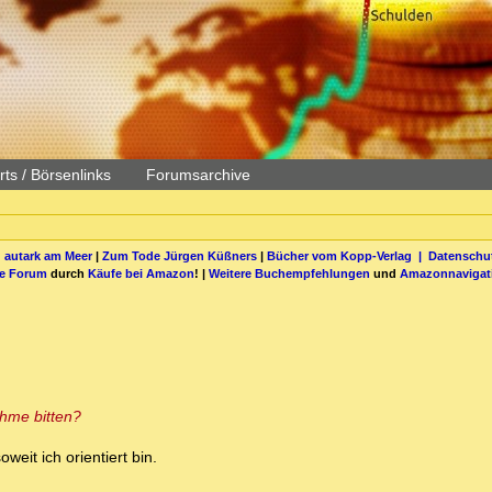
ts / Börsenlinks
Forumsarchive
 autark am Meer
|
Zum Tode Jürgen Küßners
|
Bücher vom Kopp-Verlag |
Datenschut
be Forum
durch
Käufe bei Amazon
! |
Weitere Buchempfehlungen
und
Amazonnavigat
ahme bitten?
weit ich orientiert bin.