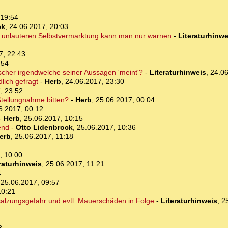
 19:54
ck
,
24.06.2017, 20:03
T. unlauteren Selbstvermarktung kann man nur warnen
-
Literaturhinwe
7, 22:43
:54
ischer irgendwelche seiner Aussagen 'meint'?
-
Literaturhinweis
,
24.06
dlich gefragt
-
Herb
,
24.06.2017, 23:30
, 23:52
Stellungnahme bitten?
-
Herb
,
25.06.2017, 00:04
6.2017, 00:12
-
Herb
,
25.06.2017, 10:15
end
-
Otto Lidenbrock
,
25.06.2017, 10:36
erb
,
25.06.2017, 11:18
, 10:00
raturhinweis
,
25.06.2017, 11:21
4
,
25.06.2017, 09:57
10:21
alzungsgefahr und evtl. Mauerschäden in Folge
-
Literaturhinweis
,
2