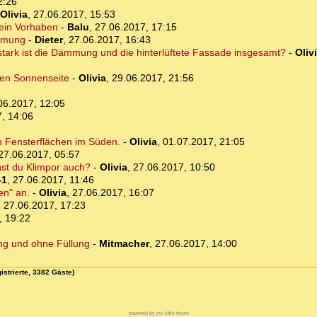
2:26
Olivia
,
27.06.2017, 15:53
dein Vorhaben
-
Balu
,
27.06.2017, 17:15
ämmung
-
Dieter
,
27.06.2017, 16:43
stark ist die Dämmung und die hinterlüftete Fassade insgesamt?
-
Oliv
ten Sonnenseite
-
Olivia
,
29.06.2017, 21:56
06.2017, 12:05
, 14:06
ßen Fensterflächen im Süden.
-
Olivia
,
01.07.2017, 21:05
27.06.2017, 05:57
st du Klimpor auch?
-
Olivia
,
27.06.2017, 10:50
-1
,
27.06.2017, 11:46
en" an.
-
Olivia
,
27.06.2017, 16:07
,
27.06.2017, 17:23
, 19:22
ng und ohne Füllung
-
Mitmacher
,
27.06.2017, 14:00
istrierte, 3382 Gäste)
powered by my little forum