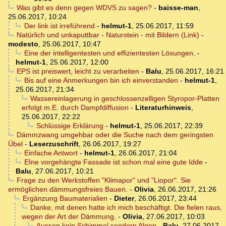
Was gibt es denn gegen WDVS zu sagen?
-
baisse-man
,
25.06.2017, 10:24
Der link ist irreführend
-
helmut-1
,
25.06.2017, 11:59
Natürlich und unkaputtbar - Naturstein - mit Bildern (Link)
-
modesto
,
25.06.2017, 10:47
Eine der intelligentesten und effizientesten Lösungen,
-
helmut-1
,
25.06.2017, 12:00
EPS ist preiswert, leicht zu verarbeiten
-
Balu
,
25.06.2017, 16:21
Bis auf eine Anmerkungen bin ich einverstanden
-
helmut-1
,
25.06.2017, 21:34
Wassereinlagerung in geschlossenzelligen Styropor-Platten
erfolgt m.E. durch Dampfdiffusion
-
Literaturhinweis
,
25.06.2017, 22:22
Schlüssige Erklärung
-
helmut-1
,
25.06.2017, 22:39
Dämmzwang umgehbar oder die Suche nach dem geringsten
Übel
-
Leserzuschrift
,
26.06.2017, 19:27
Einfache Antwort
-
helmut-1
,
26.06.2017, 21:04
EIne vorgehängte Fassade ist schon mal eine gute Idde
-
Balu
,
27.06.2017, 10:21
Frage zu den Werkstoffen "Klimapor" und "Liopor". Sie
ermöglichen dämmungsfreies Bauen.
-
Olivia
,
26.06.2017, 21:26
Ergänzung Baumaterialien
-
Dieter
,
26.06.2017, 23:44
Danke, mit denen hatte ich mich beschäftigt. Die fielen raus,
wegen der Art der Dämmung.
-
Olivia
,
27.06.2017, 10:03
Aussen kein Schimmel sondern Algen
-
Balu
,
27.06.2017,