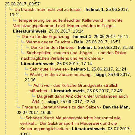
25.06.2017, 09:57
Da braucht man nicht viel zu testen
-
helmut-1
,
25.06.2017,
10:21
Temperierung bei außenfeuchter Kellerwand = erhöhte
Versalzungsgefahr und evtl. Mauerschäden in Folge
-
Literaturhinweis
,
25.06.2017, 13:14
Danke für die Ergänzung
-
helmut-1
,
25.06.2017, 16:11
Wärme gegen Feuchte
-
Balu
,
25.06.2017, 16:51
Danke für den Hinweis
-
helmut-1
,
25.06.2017, 21:38
Strebepfeiler, -mauern und -bögen ... und das Risiko
nachträglichen Verfüllens und Verdichtens
-
Literaturhinweis
,
25.06.2017, 17:14
Sehr gute Hinweise
-
helmut-1
,
25.06.2017, 21:24
Wichtig in dem Zusammenhang.
-
siggi
,
25.06.2017,
22:06
Ach i wo - das Kölsche Grundgesetz sträflich
mißachtet
-
Literaturhinweis
,
25.06.2017, 22:45
Da greift dann Â§2 oder unter Umständen auch
Â§4;-)
-
siggi
,
25.06.2017, 22:53
Frage an Literaturhinweis zu den Salzen
-
Dan the Man
,
02.07.2017, 16:35
Schäden durch Mauerwerksfeuchte horizontal wie
vertikal ... Der Salztransport im Mauerwerk und die
Sanierungsmöglichkeiten
-
Literaturhinweis
,
03.07.2017,
10:01