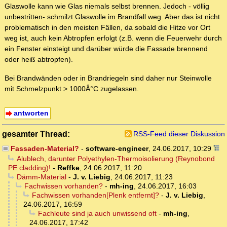
Glaswolle kann wie Glas niemals selbst brennen. Jedoch - völlig
unbestritten- schmilzt Glaswolle im Brandfall weg. Aber das ist nicht
problematisch in den meisten Fällen, da sobald die Hitze vor Ort
weg ist, auch kein Abtropfen erfolgt (z.B. wenn die Feuerwehr durch
ein Fenster einsteigt und darüber würde die Fassade brennend
oder heiß abtropfen).
Bei Brandwänden oder in Brandriegeln sind daher nur Steinwolle
mit Schmelzpunkt > 1000Â°C zugelassen.
antworten
gesamter Thread:
RSS-Feed dieser Diskussion
Fassaden-Material?
-
software-engineer
,
24.06.2017, 10:29
Alublech, darunter Polyethylen-Thermoisolierung (Reynobond
PE cladding)!
-
Reffke
,
24.06.2017, 11:20
Dämm-Material
-
J. v. Liebig
,
24.06.2017, 11:23
Fachwissen vorhanden?
-
mh-ing
,
24.06.2017, 16:03
Fachwissen vorhanden[Plenk entfernt]?
-
J. v. Liebig
,
24.06.2017, 16:59
Fachleute sind ja auch unwissend oft
-
mh-ing
,
24.06.2017, 17:42