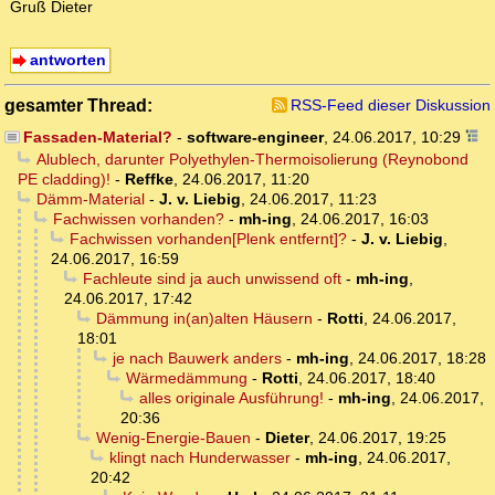
Gruß Dieter
antworten
gesamter Thread:
RSS-Feed dieser Diskussion
Fassaden-Material?
-
software-engineer
,
24.06.2017, 10:29
Alublech, darunter Polyethylen-Thermoisolierung (Reynobond
PE cladding)!
-
Reffke
,
24.06.2017, 11:20
Dämm-Material
-
J. v. Liebig
,
24.06.2017, 11:23
Fachwissen vorhanden?
-
mh-ing
,
24.06.2017, 16:03
Fachwissen vorhanden[Plenk entfernt]?
-
J. v. Liebig
,
24.06.2017, 16:59
Fachleute sind ja auch unwissend oft
-
mh-ing
,
24.06.2017, 17:42
Dämmung in(an)alten Häusern
-
Rotti
,
24.06.2017,
18:01
je nach Bauwerk anders
-
mh-ing
,
24.06.2017, 18:28
Wärmedämmung
-
Rotti
,
24.06.2017, 18:40
alles originale Ausführung!
-
mh-ing
,
24.06.2017,
20:36
Wenig-Energie-Bauen
-
Dieter
,
24.06.2017, 19:25
klingt nach Hunderwasser
-
mh-ing
,
24.06.2017,
20:42