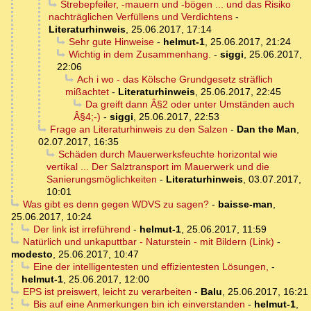
Strebepfeiler, -mauern und -bögen ... und das Risiko
nachträglichen Verfüllens und Verdichtens
-
Literaturhinweis
,
25.06.2017, 17:14
Sehr gute Hinweise
-
helmut-1
,
25.06.2017, 21:24
Wichtig in dem Zusammenhang.
-
siggi
,
25.06.2017,
22:06
Ach i wo - das Kölsche Grundgesetz sträflich
mißachtet
-
Literaturhinweis
,
25.06.2017, 22:45
Da greift dann Â§2 oder unter Umständen auch
Â§4;-)
-
siggi
,
25.06.2017, 22:53
Frage an Literaturhinweis zu den Salzen
-
Dan the Man
,
02.07.2017, 16:35
Schäden durch Mauerwerksfeuchte horizontal wie
vertikal ... Der Salztransport im Mauerwerk und die
Sanierungsmöglichkeiten
-
Literaturhinweis
,
03.07.2017,
10:01
Was gibt es denn gegen WDVS zu sagen?
-
baisse-man
,
25.06.2017, 10:24
Der link ist irreführend
-
helmut-1
,
25.06.2017, 11:59
Natürlich und unkaputtbar - Naturstein - mit Bildern (Link)
-
modesto
,
25.06.2017, 10:47
Eine der intelligentesten und effizientesten Lösungen,
-
helmut-1
,
25.06.2017, 12:00
EPS ist preiswert, leicht zu verarbeiten
-
Balu
,
25.06.2017, 16:21
Bis auf eine Anmerkungen bin ich einverstanden
-
helmut-1
,