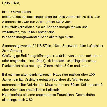
Hallo Olivia,
bin in Ostwestfalen.
mein Aufbau ist total simpel, aber für Dich vermutlich zu dick. Zur
Sonnenseite zwar nur 27cm (24cm KS+2-3cm
Natursteinverblender, die die Sonnenenergie tanken und
weiterleiten) wo keine Fenster sind,
zur sonnenabgewannten Seite allerdings 46cm.
Sonnenabgewandt: 24 KS-STein, 16cm Steinwolle, 4cm Luftschicht,
2cm Vorhang.
Großzügige Belüftungsöffnungen (natürlich von unten nach oben
oder umgekehrt - incl. Dach) mit Insekten- und Nagetierschutz.
Funktioniert alles recht gut, Zimmerhöhe 3,0 m und mehr.
Bei meinem alten denkmalgesch. Haus (hat mal vor über 100
Jahren ein ital. Architekt gebaut) bestehen die Wände aus
gebrannten Ton-Vollziegeln, Mauerstärke ca. 50cm, Kellergeschoß
eher 90cm aus ortsüblichem Kalkstein.
Hat ebenfalls ein sehr angenehmes Raumklima, Deckenhöhe
allerdings auch 3,80.