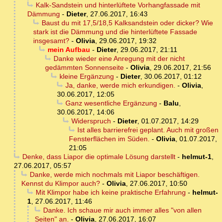
Kalk-Sandstein und hinterlüftete Vorhangfassade mit
Dämmung
-
Dieter
,
27.06.2017, 16:43
Baust du mit 17,5/18,5 Kalksandstein oder dicker? Wie
stark ist die Dämmung und die hinterlüftete Fassade
insgesamt?
-
Olivia
,
29.06.2017, 19:32
mein Aufbau
-
Dieter
,
29.06.2017, 21:11
Danke wieder eine Anregung mit der nicht
gedämmten Sonnenseite
-
Olivia
,
29.06.2017, 21:56
kleine Ergänzung
-
Dieter
,
30.06.2017, 01:12
Ja, danke, werde mich erkundigen.
-
Olivia
,
30.06.2017, 12:05
Ganz wesentliche Ergänzung
-
Balu
,
30.06.2017, 14:06
Widerspruch
-
Dieter
,
01.07.2017, 14:29
Ist alles barrierefrei geplant. Auch mit großen
Fensterflächen im Süden.
-
Olivia
,
01.07.2017,
21:05
Denke, dass Liapor die optimale Lösung darstellt
-
helmut-1
,
27.06.2017, 05:57
Danke, werde mich nochmals mit Liapor beschäftigen.
Kennst du Klimpor auch?
-
Olivia
,
27.06.2017, 10:50
Mit Klimpor habe ich keine praktische Erfahrung
-
helmut-
1
,
27.06.2017, 11:46
Danke. Ich schaue mir auch immer alles "von allen
Seiten" an.
-
Olivia
,
27.06.2017, 16:07