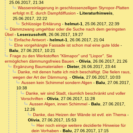
25.06.2017, 21:34
Wassereinlagerung in geschlossenzelligen Styropor-Platten
erfolgt m.E. durch Dampfdiffusion
-
Literaturhinweis
,
25.06.2017, 22:22
Schlüssige Erklärung
-
helmut-1
,
25.06.2017, 22:39
Dämmzwang umgehbar oder die Suche nach dem geringsten
Übel
-
Leserzuschrift
,
26.06.2017, 19:27
Einfache Antwort
-
helmut-1
,
26.06.2017, 21:04
EIne vorgehängte Fassade ist schon mal eine gute Idde
-
Balu
,
27.06.2017, 10:21
Frage zu den Werkstoffen "Klimapor" und "Liopor". Sie
ermöglichen dämmungsfreies Bauen.
-
Olivia
,
26.06.2017, 21:26
Ergänzung Baumaterialien
-
Dieter
,
26.06.2017, 23:44
Danke, mit denen hatte ich mich beschäftigt. Die fielen raus,
wegen der Art der Dämmung.
-
Olivia
,
27.06.2017, 10:03
Aussen kein Schimmel sondern Algen
-
Balu
,
27.06.2017,
10:38
Danke, wir sind Stadt, räumlich beschränkt und voller
Vorschriften
-
Olivia
,
27.06.2017, 11:28
Aussen Algen, innen Schimmel
-
Balu
,
27.06.2017,
12:26
Danke, das Heizen der Wände ist evtl. ein Thema
-
Olivia
,
27.06.2017, 15:53
Hier noch einige weitere dezidierte Hinweise für
dein Vorhaben
-
Balu
,
27.06.2017, 17:15