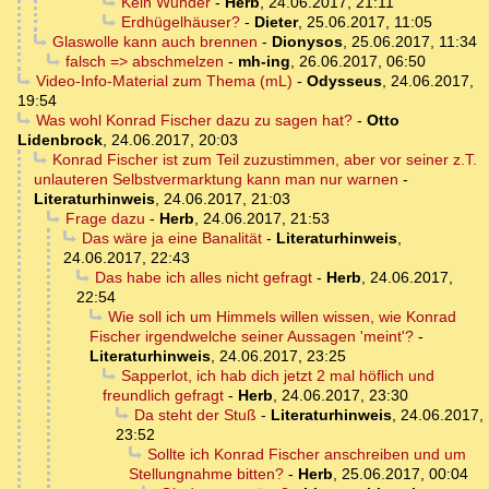
Kein Wunder
-
Herb
,
24.06.2017, 21:11
Erdhügelhäuser?
-
Dieter
,
25.06.2017, 11:05
Glaswolle kann auch brennen
-
Dionysos
,
25.06.2017, 11:34
falsch => abschmelzen
-
mh-ing
,
26.06.2017, 06:50
Video-Info-Material zum Thema (mL)
-
Odysseus
,
24.06.2017,
19:54
Was wohl Konrad Fischer dazu zu sagen hat?
-
Otto
Lidenbrock
,
24.06.2017, 20:03
Konrad Fischer ist zum Teil zuzustimmen, aber vor seiner z.T.
unlauteren Selbstvermarktung kann man nur warnen
-
Literaturhinweis
,
24.06.2017, 21:03
Frage dazu
-
Herb
,
24.06.2017, 21:53
Das wäre ja eine Banalität
-
Literaturhinweis
,
24.06.2017, 22:43
Das habe ich alles nicht gefragt
-
Herb
,
24.06.2017,
22:54
Wie soll ich um Himmels willen wissen, wie Konrad
Fischer irgendwelche seiner Aussagen 'meint'?
-
Literaturhinweis
,
24.06.2017, 23:25
Sapperlot, ich hab dich jetzt 2 mal höflich und
freundlich gefragt
-
Herb
,
24.06.2017, 23:30
Da steht der Stuß
-
Literaturhinweis
,
24.06.2017,
23:52
Sollte ich Konrad Fischer anschreiben und um
Stellungnahme bitten?
-
Herb
,
25.06.2017, 00:04