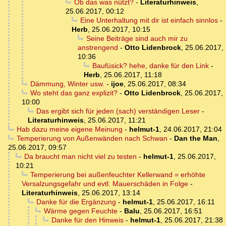
Ob das was nützt?
-
Literaturhinweis
,
25.06.2017, 00:12
Eine Unterhaltung mit dir ist einfach sinnlos
-
Herb
,
25.06.2017, 10:15
Seine Beiträge sind auch mir zu
anstrengend
-
Otto Lidenbrock
,
25.06.2017,
10:36
Baufüsick? hehe, danke für den Link
-
Herb
,
25.06.2017, 11:18
Dämmung, Winter usw.
-
ijoe
,
25.06.2017, 08:34
Wo steht das ganz explizit?
-
Otto Lidenbrock
,
25.06.2017,
10:00
Das ergibt sich für jeden (sach) verständigen Leser
-
Literaturhinweis
,
25.06.2017, 11:21
Hab dazu meine eigene Meinung
-
helmut-1
,
24.06.2017, 21:04
Temperierung von Außenwänden nach Schwan
-
Dan the Man
,
25.06.2017, 09:57
Da braucht man nicht viel zu testen
-
helmut-1
,
25.06.2017,
10:21
Temperierung bei außenfeuchter Kellerwand = erhöhte
Versalzungsgefahr und evtl. Mauerschäden in Folge
-
Literaturhinweis
,
25.06.2017, 13:14
Danke für die Ergänzung
-
helmut-1
,
25.06.2017, 16:11
Wärme gegen Feuchte
-
Balu
,
25.06.2017, 16:51
Danke für den Hinweis
-
helmut-1
,
25.06.2017, 21:38