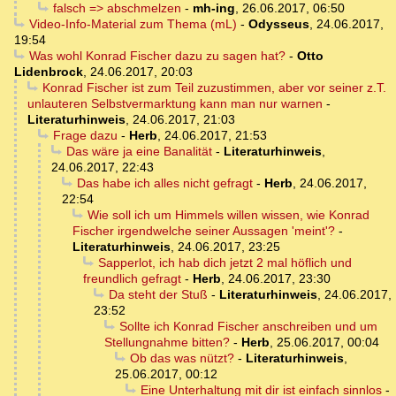
falsch => abschmelzen
-
mh-ing
,
26.06.2017, 06:50
Video-Info-Material zum Thema (mL)
-
Odysseus
,
24.06.2017,
19:54
Was wohl Konrad Fischer dazu zu sagen hat?
-
Otto
Lidenbrock
,
24.06.2017, 20:03
Konrad Fischer ist zum Teil zuzustimmen, aber vor seiner z.T.
unlauteren Selbstvermarktung kann man nur warnen
-
Literaturhinweis
,
24.06.2017, 21:03
Frage dazu
-
Herb
,
24.06.2017, 21:53
Das wäre ja eine Banalität
-
Literaturhinweis
,
24.06.2017, 22:43
Das habe ich alles nicht gefragt
-
Herb
,
24.06.2017,
22:54
Wie soll ich um Himmels willen wissen, wie Konrad
Fischer irgendwelche seiner Aussagen 'meint'?
-
Literaturhinweis
,
24.06.2017, 23:25
Sapperlot, ich hab dich jetzt 2 mal höflich und
freundlich gefragt
-
Herb
,
24.06.2017, 23:30
Da steht der Stuß
-
Literaturhinweis
,
24.06.2017,
23:52
Sollte ich Konrad Fischer anschreiben und um
Stellungnahme bitten?
-
Herb
,
25.06.2017, 00:04
Ob das was nützt?
-
Literaturhinweis
,
25.06.2017, 00:12
Eine Unterhaltung mit dir ist einfach sinnlos
-