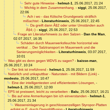
Sehr gute Hinweise
-
helmut-1
,
25.06.2017, 21:24
Wichtig in dem Zusammenhang.
-
siggi
,
25.06.2017,
22:06
Ach i wo - das Kölsche Grundgesetz sträflich
mißachtet
-
Literaturhinweis
,
25.06.2017, 22:45
Da greift dann Â§2 oder unter Umständen auch
Â§4;-)
-
siggi
,
25.06.2017, 22:53
Frage an Literaturhinweis zu den Salzen
-
Dan the Man
,
02.07.2017, 16:35
Schäden durch Mauerwerksfeuchte horizontal wie
vertikal ... Der Salztransport im Mauerwerk und die
Sanierungsmöglichkeiten
-
Literaturhinweis
,
03.07.2017,
10:01
Was gibt es denn gegen WDVS zu sagen?
-
baisse-man
,
25.06.2017, 10:24
Der link ist irreführend
-
helmut-1
,
25.06.2017, 11:59
Natürlich und unkaputtbar - Naturstein - mit Bildern (Link)
-
modesto
,
25.06.2017, 10:47
Eine der intelligentesten und effizientesten Lösungen,
-
helmut-1
,
25.06.2017, 12:00
EPS ist preiswert, leicht zu verarbeiten
-
Balu
,
25.06.2017, 16:21
Bis auf eine Anmerkungen bin ich einverstanden
-
helmut-1
,
25.06.2017, 21:34
Wassereinlagerung in geschlossenzelligen Styropor-Platten
erfolgt m.E. durch Dampfdiffusion
-
Literaturhinweis
,