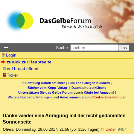
Suche:
Los
Login
zurück zur Hauptseite
in Thread öffnen
Ticker
Fluchtburg autark am Meer
|
Zum Tode Jürgen Küßners
|
Bücher vom Kopp-Verlag |
Datenschutzerklärung
Unterstützen Sie das Gelbe Forum
durch
Käufe bei Amazon
! |
Weitere Buchempfehlungen
und
Amazonnavigation
|
Cookie-Einstellungen
Danke wieder eine Anregung mit der nicht gedämmten
Sonnenseite
Olivia
,
Donnerstag, 29.06.2017, 21:56
(vor 3326 Tagen)
@ Dieter
9457