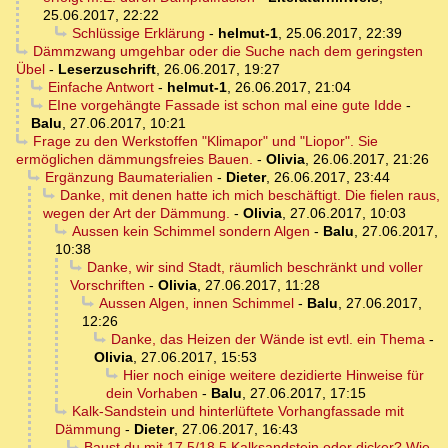
25.06.2017, 22:22
Schlüssige Erklärung
-
helmut-1
,
25.06.2017, 22:39
Dämmzwang umgehbar oder die Suche nach dem geringsten
Übel
-
Leserzuschrift
,
26.06.2017, 19:27
Einfache Antwort
-
helmut-1
,
26.06.2017, 21:04
EIne vorgehängte Fassade ist schon mal eine gute Idde
-
Balu
,
27.06.2017, 10:21
Frage zu den Werkstoffen "Klimapor" und "Liopor". Sie
ermöglichen dämmungsfreies Bauen.
-
Olivia
,
26.06.2017, 21:26
Ergänzung Baumaterialien
-
Dieter
,
26.06.2017, 23:44
Danke, mit denen hatte ich mich beschäftigt. Die fielen raus,
wegen der Art der Dämmung.
-
Olivia
,
27.06.2017, 10:03
Aussen kein Schimmel sondern Algen
-
Balu
,
27.06.2017,
10:38
Danke, wir sind Stadt, räumlich beschränkt und voller
Vorschriften
-
Olivia
,
27.06.2017, 11:28
Aussen Algen, innen Schimmel
-
Balu
,
27.06.2017,
12:26
Danke, das Heizen der Wände ist evtl. ein Thema
-
Olivia
,
27.06.2017, 15:53
Hier noch einige weitere dezidierte Hinweise für
dein Vorhaben
-
Balu
,
27.06.2017, 17:15
Kalk-Sandstein und hinterlüftete Vorhangfassade mit
Dämmung
-
Dieter
,
27.06.2017, 16:43
Baust du mit 17,5/18,5 Kalksandstein oder dicker? Wie