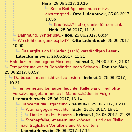
Herb
,
25.06.2017, 10:15
Seine Beiträge sind auch mir zu
anstrengend
-
Otto Lidenbrock
,
25.06.2017,
10:36
Baufüsick? hehe, danke für den Link
-
Herb
,
25.06.2017, 11:18
Dämmung, Winter usw.
-
ijoe
,
25.06.2017, 08:34
Wo steht das ganz explizit?
-
Otto Lidenbrock
,
25.06.2017,
10:00
Das ergibt sich für jeden (sach) verständigen Leser
-
Literaturhinweis
,
25.06.2017, 11:21
Hab dazu meine eigene Meinung
-
helmut-1
,
24.06.2017, 21:04
Temperierung von Außenwänden nach Schwan
-
Dan the Man
,
25.06.2017, 09:57
Da braucht man nicht viel zu testen
-
helmut-1
,
25.06.2017,
10:21
Temperierung bei außenfeuchter Kellerwand = erhöhte
Versalzungsgefahr und evtl. Mauerschäden in Folge
-
Literaturhinweis
,
25.06.2017, 13:14
Danke für die Ergänzung
-
helmut-1
,
25.06.2017, 16:11
Wärme gegen Feuchte
-
Balu
,
25.06.2017, 16:51
Danke für den Hinweis
-
helmut-1
,
25.06.2017, 21:38
Strebepfeiler, -mauern und -bögen ... und das Risiko
nachträglichen Verfüllens und Verdichtens
-
Literaturhinweis
,
25.06.2017, 17:14