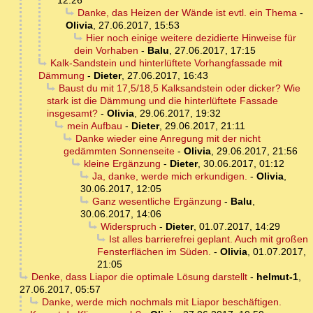
12:26
Danke, das Heizen der Wände ist evtl. ein Thema
-
Olivia
,
27.06.2017, 15:53
Hier noch einige weitere dezidierte Hinweise für
dein Vorhaben
-
Balu
,
27.06.2017, 17:15
Kalk-Sandstein und hinterlüftete Vorhangfassade mit
Dämmung
-
Dieter
,
27.06.2017, 16:43
Baust du mit 17,5/18,5 Kalksandstein oder dicker? Wie
stark ist die Dämmung und die hinterlüftete Fassade
insgesamt?
-
Olivia
,
29.06.2017, 19:32
mein Aufbau
-
Dieter
,
29.06.2017, 21:11
Danke wieder eine Anregung mit der nicht
gedämmten Sonnenseite
-
Olivia
,
29.06.2017, 21:56
kleine Ergänzung
-
Dieter
,
30.06.2017, 01:12
Ja, danke, werde mich erkundigen.
-
Olivia
,
30.06.2017, 12:05
Ganz wesentliche Ergänzung
-
Balu
,
30.06.2017, 14:06
Widerspruch
-
Dieter
,
01.07.2017, 14:29
Ist alles barrierefrei geplant. Auch mit großen
Fensterflächen im Süden.
-
Olivia
,
01.07.2017,
21:05
Denke, dass Liapor die optimale Lösung darstellt
-
helmut-1
,
27.06.2017, 05:57
Danke, werde mich nochmals mit Liapor beschäftigen.