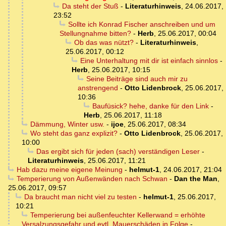
Da steht der Stuß
-
Literaturhinweis
,
24.06.2017,
23:52
Sollte ich Konrad Fischer anschreiben und um
Stellungnahme bitten?
-
Herb
,
25.06.2017, 00:04
Ob das was nützt?
-
Literaturhinweis
,
25.06.2017, 00:12
Eine Unterhaltung mit dir ist einfach sinnlos
-
Herb
,
25.06.2017, 10:15
Seine Beiträge sind auch mir zu
anstrengend
-
Otto Lidenbrock
,
25.06.2017,
10:36
Baufüsick? hehe, danke für den Link
-
Herb
,
25.06.2017, 11:18
Dämmung, Winter usw.
-
ijoe
,
25.06.2017, 08:34
Wo steht das ganz explizit?
-
Otto Lidenbrock
,
25.06.2017,
10:00
Das ergibt sich für jeden (sach) verständigen Leser
-
Literaturhinweis
,
25.06.2017, 11:21
Hab dazu meine eigene Meinung
-
helmut-1
,
24.06.2017, 21:04
Temperierung von Außenwänden nach Schwan
-
Dan the Man
,
25.06.2017, 09:57
Da braucht man nicht viel zu testen
-
helmut-1
,
25.06.2017,
10:21
Temperierung bei außenfeuchter Kellerwand = erhöhte
Versalzungsgefahr und evtl. Mauerschäden in Folge
-