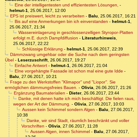
Eine der intelligentesten und effizientesten Lösungen,
-
helmut-1
,
25.06.2017, 12:00
EPS ist preiswert, leicht zu verarbeiten
-
Balu
,
25.06.2017, 16:21
Bis auf eine Anmerkungen bin ich einverstanden
-
helmut-1
,
25.06.2017, 21:34
Wassereinlagerung in geschlossenzelligen Styropor-Platten
erfolgt m.E. durch Dampfdiffusion
-
Literaturhinweis
,
25.06.2017, 22:22
Schlüssige Erklärung
-
helmut-1
,
25.06.2017, 22:39
Dämmzwang umgehbar oder die Suche nach dem geringsten
Übel
-
Leserzuschrift
,
26.06.2017, 19:27
Einfache Antwort
-
helmut-1
,
26.06.2017, 21:04
EIne vorgehängte Fassade ist schon mal eine gute Idde
-
Balu
,
27.06.2017, 10:21
Frage zu den Werkstoffen "Klimapor" und "Liopor". Sie
ermöglichen dämmungsfreies Bauen.
-
Olivia
,
26.06.2017, 21:26
Ergänzung Baumaterialien
-
Dieter
,
26.06.2017, 23:44
Danke, mit denen hatte ich mich beschäftigt. Die fielen raus,
wegen der Art der Dämmung.
-
Olivia
,
27.06.2017, 10:03
Aussen kein Schimmel sondern Algen
-
Balu
,
27.06.2017,
10:38
Danke, wir sind Stadt, räumlich beschränkt und voller
Vorschriften
-
Olivia
,
27.06.2017, 11:28
Aussen Algen, innen Schimmel
-
Balu
,
27.06.2017,