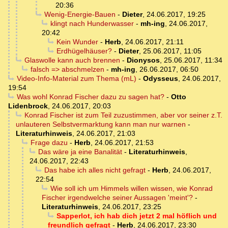
20:36
Wenig-Energie-Bauen
-
Dieter
,
24.06.2017, 19:25
klingt nach Hunderwasser
-
mh-ing
,
24.06.2017,
20:42
Kein Wunder
-
Herb
,
24.06.2017, 21:11
Erdhügelhäuser?
-
Dieter
,
25.06.2017, 11:05
Glaswolle kann auch brennen
-
Dionysos
,
25.06.2017, 11:34
falsch => abschmelzen
-
mh-ing
,
26.06.2017, 06:50
Video-Info-Material zum Thema (mL)
-
Odysseus
,
24.06.2017,
19:54
Was wohl Konrad Fischer dazu zu sagen hat?
-
Otto
Lidenbrock
,
24.06.2017, 20:03
Konrad Fischer ist zum Teil zuzustimmen, aber vor seiner z.T.
unlauteren Selbstvermarktung kann man nur warnen
-
Literaturhinweis
,
24.06.2017, 21:03
Frage dazu
-
Herb
,
24.06.2017, 21:53
Das wäre ja eine Banalität
-
Literaturhinweis
,
24.06.2017, 22:43
Das habe ich alles nicht gefragt
-
Herb
,
24.06.2017,
22:54
Wie soll ich um Himmels willen wissen, wie Konrad
Fischer irgendwelche seiner Aussagen 'meint'?
-
Literaturhinweis
,
24.06.2017, 23:25
Sapperlot, ich hab dich jetzt 2 mal höflich und
freundlich gefragt
-
Herb
,
24.06.2017, 23:30