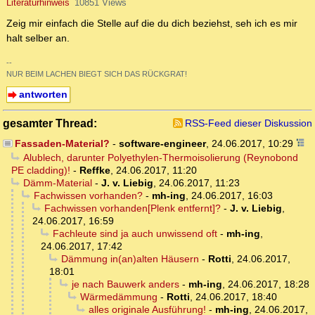
Literaturhinweis
10851 Views
Zeig mir einfach die Stelle auf die du dich beziehst, seh ich es mir
halt selber an.
--
NUR BEIM LACHEN BIEGT SICH DAS RÜCKGRAT!
antworten
gesamter Thread:
RSS-Feed dieser Diskussion
Fassaden-Material?
-
software-engineer
,
24.06.2017, 10:29
Alublech, darunter Polyethylen-Thermoisolierung (Reynobond
PE cladding)!
-
Reffke
,
24.06.2017, 11:20
Dämm-Material
-
J. v. Liebig
,
24.06.2017, 11:23
Fachwissen vorhanden?
-
mh-ing
,
24.06.2017, 16:03
Fachwissen vorhanden[Plenk entfernt]?
-
J. v. Liebig
,
24.06.2017, 16:59
Fachleute sind ja auch unwissend oft
-
mh-ing
,
24.06.2017, 17:42
Dämmung in(an)alten Häusern
-
Rotti
,
24.06.2017,
18:01
je nach Bauwerk anders
-
mh-ing
,
24.06.2017, 18:28
Wärmedämmung
-
Rotti
,
24.06.2017, 18:40
alles originale Ausführung!
-
mh-ing
,
24.06.2017,