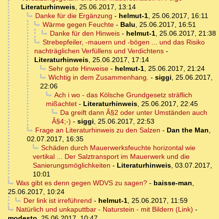
Literaturhinweis
,
25.06.2017, 13:14
Danke für die Ergänzung
-
helmut-1
,
25.06.2017, 16:11
Wärme gegen Feuchte
-
Balu
,
25.06.2017, 16:51
Danke für den Hinweis
-
helmut-1
,
25.06.2017, 21:38
Strebepfeiler, -mauern und -bögen ... und das Risiko
nachträglichen Verfüllens und Verdichtens
-
Literaturhinweis
,
25.06.2017, 17:14
Sehr gute Hinweise
-
helmut-1
,
25.06.2017, 21:24
Wichtig in dem Zusammenhang.
-
siggi
,
25.06.2017,
22:06
Ach i wo - das Kölsche Grundgesetz sträflich
mißachtet
-
Literaturhinweis
,
25.06.2017, 22:45
Da greift dann Â§2 oder unter Umständen auch
Â§4;-)
-
siggi
,
25.06.2017, 22:53
Frage an Literaturhinweis zu den Salzen
-
Dan the Man
,
02.07.2017, 16:35
Schäden durch Mauerwerksfeuchte horizontal wie
vertikal ... Der Salztransport im Mauerwerk und die
Sanierungsmöglichkeiten
-
Literaturhinweis
,
03.07.2017,
10:01
Was gibt es denn gegen WDVS zu sagen?
-
baisse-man
,
25.06.2017, 10:24
Der link ist irreführend
-
helmut-1
,
25.06.2017, 11:59
Natürlich und unkaputtbar - Naturstein - mit Bildern (Link)
-
modesto
,
25.06.2017, 10:47