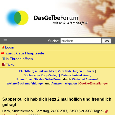
Suche:
Los
Login
zurück zur Hauptseite
in Thread öffnen
Ticker
Fluchtburg autark am Meer
|
Zum Tode Jürgen Küßners
|
Bücher vom Kopp-Verlag |
Datenschutzerklärung
Unterstützen Sie das Gelbe Forum
durch
Käufe bei Amazon
! |
Weitere Buchempfehlungen
und
Amazonnavigation
|
Cookie-Einstellungen
Sapperlot, ich hab dich jetzt 2 mal höflich und freundlich
gefragt
Herb
,
Südsteiermark
,
Samstag, 24.06.2017, 23:30
(vor 3330 Tagen)
@