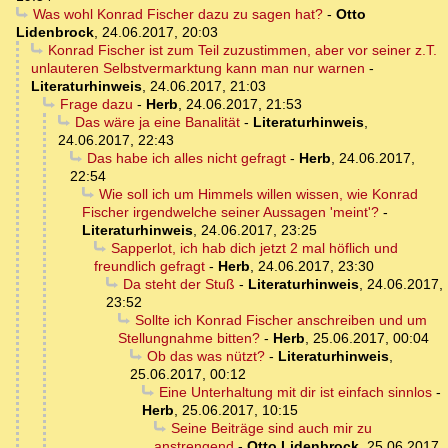
Was wohl Konrad Fischer dazu zu sagen hat?
-
Otto
Lidenbrock
,
24.06.2017, 20:03
Konrad Fischer ist zum Teil zuzustimmen, aber vor seiner z.T.
unlauteren Selbstvermarktung kann man nur warnen
-
Literaturhinweis
,
24.06.2017, 21:03
Frage dazu
-
Herb
,
24.06.2017, 21:53
Das wäre ja eine Banalität
-
Literaturhinweis
,
24.06.2017, 22:43
Das habe ich alles nicht gefragt
-
Herb
,
24.06.2017,
22:54
Wie soll ich um Himmels willen wissen, wie Konrad
Fischer irgendwelche seiner Aussagen 'meint'?
-
Literaturhinweis
,
24.06.2017, 23:25
Sapperlot, ich hab dich jetzt 2 mal höflich und
freundlich gefragt
-
Herb
,
24.06.2017, 23:30
Da steht der Stuß
-
Literaturhinweis
,
24.06.2017,
23:52
Sollte ich Konrad Fischer anschreiben und um
Stellungnahme bitten?
-
Herb
,
25.06.2017, 00:04
Ob das was nützt?
-
Literaturhinweis
,
25.06.2017, 00:12
Eine Unterhaltung mit dir ist einfach sinnlos
-
Herb
,
25.06.2017, 10:15
Seine Beiträge sind auch mir zu
anstrengend
-
Otto Lidenbrock
,
25.06.2017,