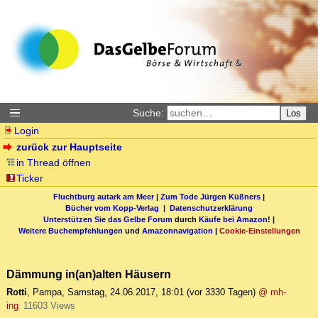
Suche:
Los
Login
zurück zur Hauptseite
in Thread öffnen
Ticker
Fluchtburg autark am Meer
|
Zum Tode Jürgen Küßners
|
Bücher vom Kopp-Verlag |
Datenschutzerklärung
Unterstützen Sie das Gelbe Forum
durch
Käufe bei Amazon
! |
Weitere Buchempfehlungen
und
Amazonnavigation
|
Cookie-Einstellungen
Dämmung in(an)alten Häusern
Rotti
,
Pampa
,
Samstag, 24.06.2017, 18:01
(vor 3330 Tagen)
@ mh-
ing
11603 Views