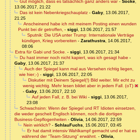
Gut möglich, dass es tatsächlich ganz anders war
-
Socke
,
13.06.2017, 21:22
Das ist kein Nebenkriegschauplatz
-
Gaby
,
13.06.2017,
21:25
Anscheinend habe ich mit meinem Posting einen wunden
Punkt bei dir getroffen,
-
siggi
,
13.06.2017, 21:57
Sputnik: Die USA unter Trump: Internationale Verträge
kündigen, Krieg vorbereiten
-
Zarathustra
,
14.06.2017,
08:06
Extra für Gabi und Socke.
-
siggi
,
13.06.2017, 21:34
Du hast immer noch nicht kapiert, was ich gesagt habe
-
Gaby
,
13.06.2017, 21:37
Auch der Spiegel kann mal aus Versehen richtig liegen,
wie hier;-)
-
siggi
,
13.06.2017, 22:05
Diskutier mit Deinem Spiegel(!) Bild weiter. Mir echt zu
wenig wichtig. Mehr lesen bildet aber in jedem Fall. (oT)
-
Gaby
,
13.06.2017, 22:10
Auf jeden Fall, z. B. bei Wiki
-
siggi
,
13.06.2017,
23:08
Schwachsinn: Wenn der Spiegel und RT Idioten einsetzen,
die weder gescheit Englisch können, noch die dortigen
Business-Gepflogenheiten
-
Olivia
,
14.06.2017, 22:59
Nein wirklich?
-
SchlauFuchs
,
15.06.2017, 03:45
Er hat damit intensiv Wahlkampf gemacht und er hat es
während der "Team-Sitzung" erwähnt.
-
Olivia
,