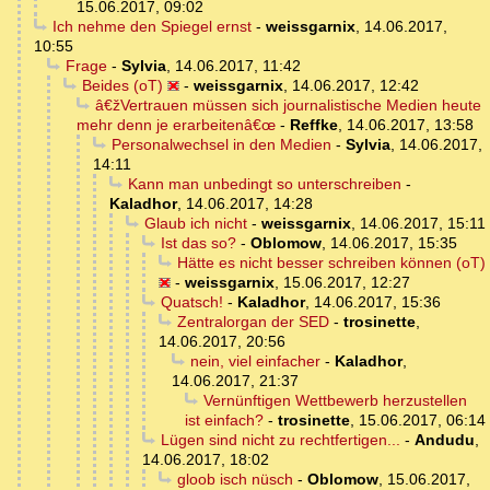
15.06.2017, 09:02
Ich nehme den Spiegel ernst
-
weissgarnix
,
14.06.2017,
10:55
Frage
-
Sylvia
,
14.06.2017, 11:42
Beides (oT)
-
weissgarnix
,
14.06.2017, 12:42
â€žVertrauen müssen sich journalistische Medien heute
mehr denn je erarbeitenâ€œ
-
Reffke
,
14.06.2017, 13:58
Personalwechsel in den Medien
-
Sylvia
,
14.06.2017,
14:11
Kann man unbedingt so unterschreiben
-
Kaladhor
,
14.06.2017, 14:28
Glaub ich nicht
-
weissgarnix
,
14.06.2017, 15:11
Ist das so?
-
Oblomow
,
14.06.2017, 15:35
Hätte es nicht besser schreiben können (oT)
-
weissgarnix
,
15.06.2017, 12:27
Quatsch!
-
Kaladhor
,
14.06.2017, 15:36
Zentralorgan der SED
-
trosinette
,
14.06.2017, 20:56
nein, viel einfacher
-
Kaladhor
,
14.06.2017, 21:37
Vernünftigen Wettbewerb herzustellen
ist einfach?
-
trosinette
,
15.06.2017, 06:14
Lügen sind nicht zu rechtfertigen...
-
Andudu
,
14.06.2017, 18:02
gloob isch nüsch
-
Oblomow
,
15.06.2017,