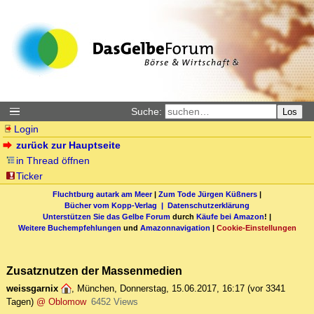
Suche:
Los
Login
zurück zur Hauptseite
in Thread öffnen
Ticker
Fluchtburg autark am Meer
|
Zum Tode Jürgen Küßners
|
Bücher vom Kopp-Verlag |
Datenschutzerklärung
Unterstützen Sie das Gelbe Forum
durch
Käufe bei Amazon
! |
Weitere Buchempfehlungen
und
Amazonnavigation
|
Cookie-Einstellungen
Zusatznutzen der Massenmedien
weissgarnix
,
München
,
Donnerstag, 15.06.2017, 16:17
(vor 3341
Tagen)
@ Oblomow
6452 Views