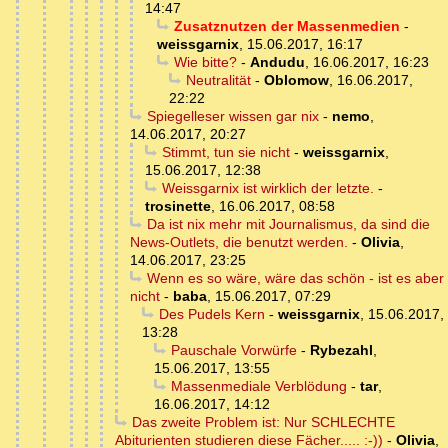
14:47
Zusatznutzen der Massenmedien
-
weissgarnix
,
15.06.2017, 16:17
Wie bitte?
-
Andudu
,
16.06.2017, 16:23
Neutralität
-
Oblomow
,
16.06.2017,
22:22
Spiegelleser wissen gar nix
-
nemo
,
14.06.2017, 20:27
Stimmt, tun sie nicht
-
weissgarnix
,
15.06.2017, 12:38
Weissgarnix ist wirklich der letzte.
-
trosinette
,
16.06.2017, 08:58
Da ist nix mehr mit Journalismus, da sind die
News-Outlets, die benutzt werden.
-
Olivia
,
14.06.2017, 23:25
Wenn es so wäre, wäre das schön - ist es aber
nicht
-
baba
,
15.06.2017, 07:29
Des Pudels Kern
-
weissgarnix
,
15.06.2017,
13:28
Pauschale Vorwürfe
-
Rybezahl
,
15.06.2017, 13:55
Massenmediale Verblödung
-
tar
,
16.06.2017, 14:12
Das zweite Problem ist: Nur SCHLECHTE
Abiturienten studieren diese Fächer..... :-))
-
Olivia
,