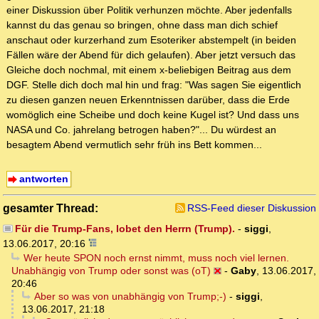
einer Diskussion über Politik verhunzen möchte. Aber jedenfalls
kannst du das genau so bringen, ohne dass man dich schief
anschaut oder kurzerhand zum Esoteriker abstempelt (in beiden
Fällen wäre der Abend für dich gelaufen). Aber jetzt versuch das
Gleiche doch nochmal, mit einem x-beliebigen Beitrag aus dem
DGF. Stelle dich doch mal hin und frag: "Was sagen Sie eigentlich
zu diesen ganzen neuen Erkenntnissen darüber, dass die Erde
womöglich eine Scheibe und doch keine Kugel ist? Und dass uns
NASA und Co. jahrelang betrogen haben?"... Du würdest an
besagtem Abend vermutlich sehr früh ins Bett kommen...
antworten
gesamter Thread:
RSS-Feed dieser Diskussion
Für die Trump-Fans, lobet den Herrn (Trump).
-
siggi
,
13.06.2017, 20:16
Wer heute SPON noch ernst nimmt, muss noch viel lernen.
Unabhängig von Trump oder sonst was (oT)
-
Gaby
,
13.06.2017,
20:46
Aber so was von unabhängig von Trump;-)
-
siggi
,
13.06.2017, 21:18