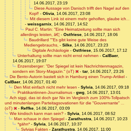
14.06.2017, 23:19
Diese Aussage von Danisch trifft den Nagel auf den
Kopf!
-
Olivia
,
14.06.2017, 23:08
Mit diesem Link ist einem mehr geholfen, glaube ich...
-
weissgarnix
,
14.06.2017, 14:52
Paul C. Martin: "Eine Heimatzeitung sollte man sich
allerdings leisten, â€¦
-
Ostfriese
,
14.06.2017, 18:06
Baudrillard ""Es gibt keine gute Weise des
Mediengebrauchs,
-
Silke
,
14.06.2017, 23:23
Digitale Archäologie
-
Ostfriese
,
15.06.2017, 17:12
Unterhaltung sollte man nicht ernst nehmen
-
CalBaer
,
14.06.2017, 19:07
Enzensberger: "Der Spiegel ist kein Nachrichtenmagazin,
sondern ein Story-Magazin." (oT)
-
tar
,
14.06.2017, 23:26
Die Bento-Autorin bastelt sich in Hamburg einen Trump-Artikel
-
CalBaer
,
14.06.2017, 01:40
Den Mist einfach nicht mehr lesen
-
Sylvia
,
14.06.2017, 09:18
Praktikantinnen-Journalismus
-
gwg
,
14.06.2017, 13:01
Ach siggi, das ist doch gar Nix im Vergleich zum 100%-Tollpatsch
und minutenlangen Parteitagsovationen für die "Gouvernante" ...
(oT)
-
Reffke
,
14.06.2017, 03:09
Wie kindisch kann man sein?
-
Sylvia
,
14.06.2017, 08:52
Man schaue in den Spiegel
-
Zarathustra
,
14.06.2017, 10:23
*gähn*
-
Sylvia
,
14.06.2017, 10:37
Sylvias Fakten
-
Zarathustra
,
14.06.2017, 11:00