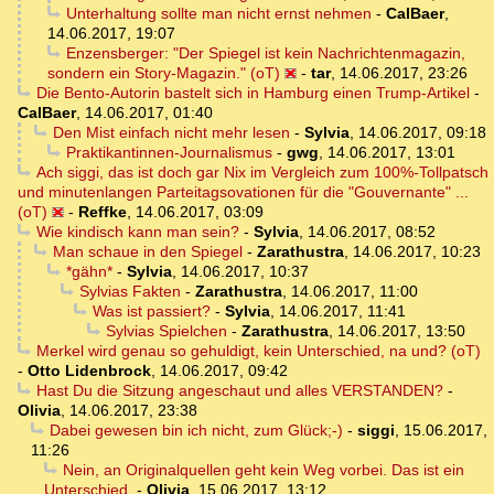
Unterhaltung sollte man nicht ernst nehmen
-
CalBaer
,
14.06.2017, 19:07
Enzensberger: "Der Spiegel ist kein Nachrichtenmagazin,
sondern ein Story-Magazin." (oT)
-
tar
,
14.06.2017, 23:26
Die Bento-Autorin bastelt sich in Hamburg einen Trump-Artikel
-
CalBaer
,
14.06.2017, 01:40
Den Mist einfach nicht mehr lesen
-
Sylvia
,
14.06.2017, 09:18
Praktikantinnen-Journalismus
-
gwg
,
14.06.2017, 13:01
Ach siggi, das ist doch gar Nix im Vergleich zum 100%-Tollpatsch
und minutenlangen Parteitagsovationen für die "Gouvernante" ...
(oT)
-
Reffke
,
14.06.2017, 03:09
Wie kindisch kann man sein?
-
Sylvia
,
14.06.2017, 08:52
Man schaue in den Spiegel
-
Zarathustra
,
14.06.2017, 10:23
*gähn*
-
Sylvia
,
14.06.2017, 10:37
Sylvias Fakten
-
Zarathustra
,
14.06.2017, 11:00
Was ist passiert?
-
Sylvia
,
14.06.2017, 11:41
Sylvias Spielchen
-
Zarathustra
,
14.06.2017, 13:50
Merkel wird genau so gehuldigt, kein Unterschied, na und? (oT)
-
Otto Lidenbrock
,
14.06.2017, 09:42
Hast Du die Sitzung angeschaut und alles VERSTANDEN?
-
Olivia
,
14.06.2017, 23:38
Dabei gewesen bin ich nicht, zum Glück;-)
-
siggi
,
15.06.2017,
11:26
Nein, an Originalquellen geht kein Weg vorbei. Das ist ein
Unterschied.
-
Olivia
,
15.06.2017, 13:12