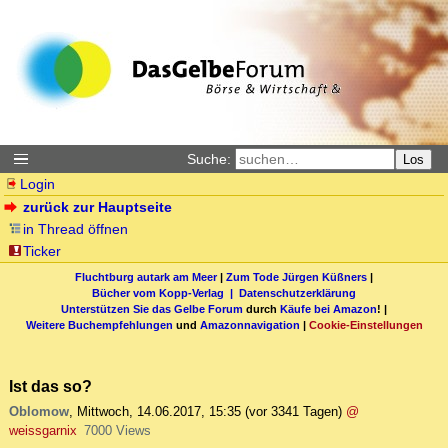
Suche:
Los
Login
zurück zur Hauptseite
in Thread öffnen
Ticker
Fluchtburg autark am Meer
|
Zum Tode Jürgen Küßners
|
Bücher vom Kopp-Verlag |
Datenschutzerklärung
Unterstützen Sie das Gelbe Forum
durch
Käufe bei Amazon
! |
Weitere Buchempfehlungen
und
Amazonnavigation
|
Cookie-Einstellungen
Ist das so?
Oblomow
,
Mittwoch, 14.06.2017, 15:35
(vor 3341 Tagen)
@
weissgarnix
7000 Views