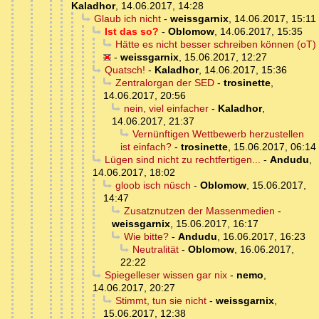
Kaladhor
,
14.06.2017, 14:28
Glaub ich nicht
-
weissgarnix
,
14.06.2017, 15:11
Ist das so?
-
Oblomow
,
14.06.2017, 15:35
Hätte es nicht besser schreiben können (oT)
-
weissgarnix
,
15.06.2017, 12:27
Quatsch!
-
Kaladhor
,
14.06.2017, 15:36
Zentralorgan der SED
-
trosinette
,
14.06.2017, 20:56
nein, viel einfacher
-
Kaladhor
,
14.06.2017, 21:37
Vernünftigen Wettbewerb herzustellen
ist einfach?
-
trosinette
,
15.06.2017, 06:14
Lügen sind nicht zu rechtfertigen...
-
Andudu
,
14.06.2017, 18:02
gloob isch nüsch
-
Oblomow
,
15.06.2017,
14:47
Zusatznutzen der Massenmedien
-
weissgarnix
,
15.06.2017, 16:17
Wie bitte?
-
Andudu
,
16.06.2017, 16:23
Neutralität
-
Oblomow
,
16.06.2017,
22:22
Spiegelleser wissen gar nix
-
nemo
,
14.06.2017, 20:27
Stimmt, tun sie nicht
-
weissgarnix
,
15.06.2017, 12:38