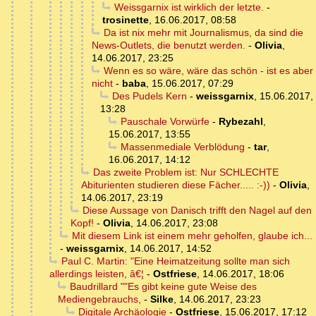
Weissgarnix ist wirklich der letzte.
-
trosinette
,
16.06.2017, 08:58
Da ist nix mehr mit Journalismus, da sind die
News-Outlets, die benutzt werden.
-
Olivia
,
14.06.2017, 23:25
Wenn es so wäre, wäre das schön - ist es aber
nicht
-
baba
,
15.06.2017, 07:29
Des Pudels Kern
-
weissgarnix
,
15.06.2017,
13:28
Pauschale Vorwürfe
-
Rybezahl
,
15.06.2017, 13:55
Massenmediale Verblödung
-
tar
,
16.06.2017, 14:12
Das zweite Problem ist: Nur SCHLECHTE
Abiturienten studieren diese Fächer..... :-))
-
Olivia
,
14.06.2017, 23:19
Diese Aussage von Danisch trifft den Nagel auf den
Kopf!
-
Olivia
,
14.06.2017, 23:08
Mit diesem Link ist einem mehr geholfen, glaube ich...
-
weissgarnix
,
14.06.2017, 14:52
Paul C. Martin: "Eine Heimatzeitung sollte man sich
allerdings leisten, â€¦
-
Ostfriese
,
14.06.2017, 18:06
Baudrillard ""Es gibt keine gute Weise des
Mediengebrauchs,
-
Silke
,
14.06.2017, 23:23
Digitale Archäologie
-
Ostfriese
,
15.06.2017, 17:12