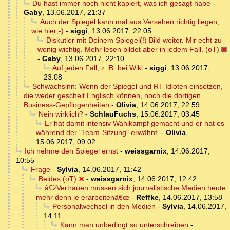
Du hast immer noch nicht kapiert, was ich gesagt habe
-
Gaby
,
13.06.2017, 21:37
Auch der Spiegel kann mal aus Versehen richtig liegen,
wie hier;-)
-
siggi
,
13.06.2017, 22:05
Diskutier mit Deinem Spiegel(!) Bild weiter. Mir echt zu
wenig wichtig. Mehr lesen bildet aber in jedem Fall. (oT)
-
Gaby
,
13.06.2017, 22:10
Auf jeden Fall, z. B. bei Wiki
-
siggi
,
13.06.2017,
23:08
Schwachsinn: Wenn der Spiegel und RT Idioten einsetzen,
die weder gescheit Englisch können, noch die dortigen
Business-Gepflogenheiten
-
Olivia
,
14.06.2017, 22:59
Nein wirklich?
-
SchlauFuchs
,
15.06.2017, 03:45
Er hat damit intensiv Wahlkampf gemacht und er hat es
während der "Team-Sitzung" erwähnt.
-
Olivia
,
15.06.2017, 09:02
Ich nehme den Spiegel ernst
-
weissgarnix
,
14.06.2017,
10:55
Frage
-
Sylvia
,
14.06.2017, 11:42
Beides (oT)
-
weissgarnix
,
14.06.2017, 12:42
â€žVertrauen müssen sich journalistische Medien heute
mehr denn je erarbeitenâ€œ
-
Reffke
,
14.06.2017, 13:58
Personalwechsel in den Medien
-
Sylvia
,
14.06.2017,
14:11
Kann man unbedingt so unterschreiben
-