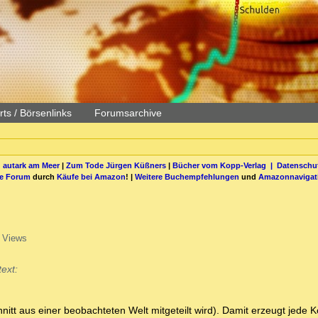
ts / Börsenlinks
Forumsarchive
 autark am Meer
|
Zum Tode Jürgen Küßners
|
Bücher vom Kopp-Verlag |
Datenschut
be Forum
durch
Käufe bei Amazon
! |
Weitere Buchempfehlungen
und
Amazonnavigat
 Views
ext:
nitt aus einer beobachteten Welt mitgeteilt wird). Damit erzeugt jede