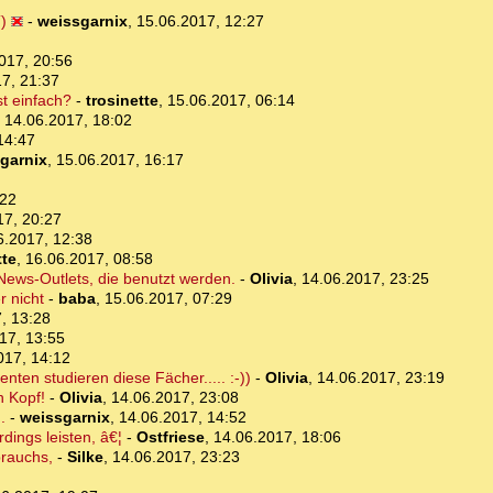
)
-
weissgarnix
,
15.06.2017, 12:27
017, 20:56
7, 21:37
st einfach?
-
trosinette
,
15.06.2017, 06:14
,
14.06.2017, 18:02
14:47
garnix
,
15.06.2017, 16:17
:22
17, 20:27
6.2017, 12:38
tte
,
16.06.2017, 08:58
 News-Outlets, die benutzt werden.
-
Olivia
,
14.06.2017, 23:25
r nicht
-
baba
,
15.06.2017, 07:29
, 13:28
17, 13:55
017, 14:12
ten studieren diese Fächer..... :-))
-
Olivia
,
14.06.2017, 23:19
n Kopf!
-
Olivia
,
14.06.2017, 23:08
.
-
weissgarnix
,
14.06.2017, 14:52
dings leisten, â€¦
-
Ostfriese
,
14.06.2017, 18:06
brauchs,
-
Silke
,
14.06.2017, 23:23