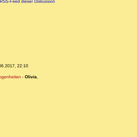
RSS-Feed dieser Diskussion
06.2017, 22:10
logenheiten
-
Olivia
,