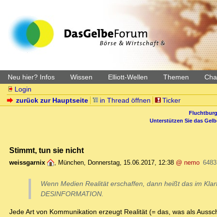
Neu hier? Infos
Wissen
Elliott-Wellen
Themen
Char
Login
zurück zur Hauptseite
in Thread öffnen
Ticker
Fluchtburg
Unterstützen Sie das Gel
Stimmt, tun sie nicht
weissgarnix
,
München
,
Donnerstag, 15.06.2017, 12:38
@ nemo
6483
Wenn Medien Realität erschaffen, dann heißt das im Klart
DESINFORMATION.
Jede Art von Kommunikation erzeugt Realität (= das, was als Aussch