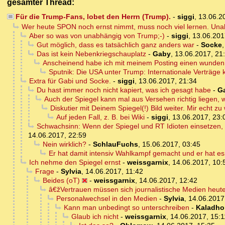
gesamter Thread:
Für die Trump-Fans, lobet den Herrn (Trump).
-
siggi
,
13.06.2
Wer heute SPON noch ernst nimmt, muss noch viel lernen. Una
Aber so was von unabhängig von Trump;-)
-
siggi
,
13.06.201
Gut möglich, dass es tatsächlich ganz anders war
-
Socke
Das ist kein Nebenkriegschauplatz
-
Gaby
,
13.06.2017, 21
Anscheinend habe ich mit meinem Posting einen wunden P
Sputnik: Die USA unter Trump: Internationale Verträge 
Extra für Gabi und Socke.
-
siggi
,
13.06.2017, 21:34
Du hast immer noch nicht kapiert, was ich gesagt habe
-
G
Auch der Spiegel kann mal aus Versehen richtig liegen, wi
Diskutier mit Deinem Spiegel(!) Bild weiter. Mir echt zu
Auf jeden Fall, z. B. bei Wiki
-
siggi
,
13.06.2017, 23:
Schwachsinn: Wenn der Spiegel und RT Idioten einsetzen, 
14.06.2017, 22:59
Nein wirklich?
-
SchlauFuchs
,
15.06.2017, 03:45
Er hat damit intensiv Wahlkampf gemacht und er hat e
Ich nehme den Spiegel ernst
-
weissgarnix
,
14.06.2017, 10:
Frage
-
Sylvia
,
14.06.2017, 11:42
Beides (oT)
-
weissgarnix
,
14.06.2017, 12:42
â€žVertrauen müssen sich journalistische Medien heut
Personalwechsel in den Medien
-
Sylvia
,
14.06.2017
Kann man unbedingt so unterschreiben
-
Kaladho
Glaub ich nicht
-
weissgarnix
,
14.06.2017, 15:1