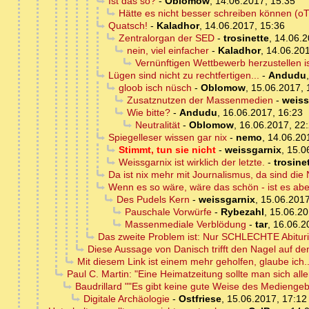
Ist das so?
-
Oblomow
,
14.06.2017, 15:35
Hätte es nicht besser schreiben können (oT
Quatsch!
-
Kaladhor
,
14.06.2017, 15:36
Zentralorgan der SED
-
trosinette
,
14.06.2
nein, viel einfacher
-
Kaladhor
,
14.06.201
Vernünftigen Wettbewerb herzustellen i
Lügen sind nicht zu rechtfertigen...
-
Andudu
gloob isch nüsch
-
Oblomow
,
15.06.2017, 
Zusatznutzen der Massenmedien
-
weiss
Wie bitte?
-
Andudu
,
16.06.2017, 16:23
Neutralität
-
Oblomow
,
16.06.2017, 22
Spiegelleser wissen gar nix
-
nemo
,
14.06.20
Stimmt, tun sie nicht
-
weissgarnix
,
15.0
Weissgarnix ist wirklich der letzte.
-
trosine
Da ist nix mehr mit Journalismus, da sind die
Wenn es so wäre, wäre das schön - ist es abe
Des Pudels Kern
-
weissgarnix
,
15.06.2017
Pauschale Vorwürfe
-
Rybezahl
,
15.06.20
Massenmediale Verblödung
-
tar
,
16.06.2
Das zweite Problem ist: Nur SCHLECHTE Abiturien
Diese Aussage von Danisch trifft den Nagel auf de
Mit diesem Link ist einem mehr geholfen, glaube ich..
Paul C. Martin: "Eine Heimatzeitung sollte man sich aller
Baudrillard ""Es gibt keine gute Weise des Medienge
Digitale Archäologie
-
Ostfriese
,
15.06.2017, 17:12