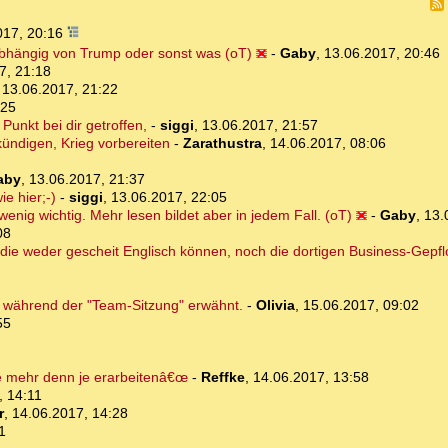
017, 20:16
bhängig von Trump oder sonst was (oT)
-
Gaby
,
13.06.2017, 20:46
7, 21:18
,
13.06.2017, 21:22
:25
unkt bei dir getroffen,
-
siggi
,
13.06.2017, 21:57
kündigen, Krieg vorbereiten
-
Zarathustra
,
14.06.2017, 08:06
aby
,
13.06.2017, 21:37
e hier;-)
-
siggi
,
13.06.2017, 22:05
 wenig wichtig. Mehr lesen bildet aber in jedem Fall. (oT)
-
Gaby
,
13.
08
die weder gescheit Englisch können, noch die dortigen Business-Gepf
s während der "Team-Sitzung" erwähnt.
-
Olivia
,
15.06.2017, 09:02
55
e mehr denn je erarbeitenâ€œ
-
Reffke
,
14.06.2017, 13:58
, 14:11
r
,
14.06.2017, 14:28
1