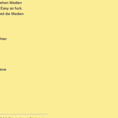
stehen Medien
 Easy as fuck.
eil die Medien
chter
neue