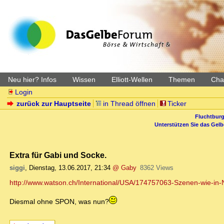
Neu hier? Infos
Wissen
Elliott-Wellen
Themen
Char
Login
zurück zur Hauptseite
in Thread öffnen
Ticker
Fluchtburg
Unterstützen Sie das Gel
Extra für Gabi und Socke.
siggi
,
Dienstag, 13.06.2017, 21:34
@ Gaby
8362 Views
http://www.watson.ch/International/USA/174757063-Szenen-wie-in
Diesmal ohne SPON, was nun?