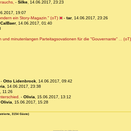
brauchs,
-
Silke
,
14.06.2017, 23:23
06.2017, 19:07
ondern ein Story-Magazin." (oT)
-
tar
,
14.06.2017, 23:26
-
CalBaer
,
14.06.2017, 01:40
8
h und minutenlangen Parteitagsovationen für die "Gouvernante" ... (oT
-
Otto Lidenbrock
,
14.06.2017, 09:42
via
,
14.06.2017, 23:38
, 11:26
nterschied.
-
Olivia
,
15.06.2017, 13:12
-
Olivia
,
15.06.2017, 15:28
strierte, 3154 Gäste)
powered by my little forum