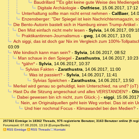
Baudrillard ""Es gibt keine gute Weise des Medienge
Digitale Archäologie
-
Ostfriese
,
15.06.2017, 17:12
Unterhaltung sollte man nicht ernst nehmen
-
CalBaer
,
14.
Enzensberger: "Der Spiegel ist kein Nachrichtenmagazin, s
Die Bento-Autorin bastelt sich in Hamburg einen Trump-Artikel
Den Mist einfach nicht mehr lesen
-
Sylvia
,
14.06.2017, 09:1
Praktikantinnen-Journalismus
-
gwg
,
14.06.2017, 13:01
Ach siggi, das ist doch gar Nix im Vergleich zum 100%-Tollpatsc
03:09
Wie kindisch kann man sein?
-
Sylvia
,
14.06.2017, 08:52
Man schaue in den Spiegel
-
Zarathustra
,
14.06.2017, 10:23
*gähn*
-
Sylvia
,
14.06.2017, 10:37
Sylvias Fakten
-
Zarathustra
,
14.06.2017, 11:00
Was ist passiert?
-
Sylvia
,
14.06.2017, 11:41
Sylvias Spielchen
-
Zarathustra
,
14.06.2017, 13:50
Merkel wird genau so gehuldigt, kein Unterschied, na und? (oT)
Hast Du die Sitzung angeschaut und alles VERSTANDEN?
-
Oli
Dabei gewesen bin ich nicht, zum Glück;-)
-
siggi
,
15.06.2017
Nein, an Originalquellen geht kein Weg vorbei. Das ist ein U
Und hier nochmal Focus - Klimawandel bei den Medien?
257363 Einträge in 18362 Threads, 975 registrierte Benutzer, 3163 Benutzer online (9 regi
Forumszeit: 07.08.2026, 13:19 (Europe/Berlin)
RSS Einträge
RSS Threads
Kontakt