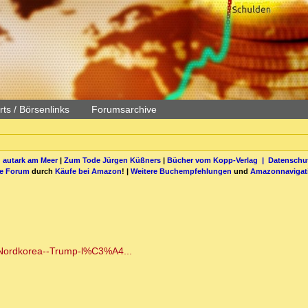
ts / Börsenlinks
Forumsarchive
 autark am Meer
|
Zum Tode Jürgen Küßners
|
Bücher vom Kopp-Verlag |
Datenschut
be Forum
durch
Käufe bei Amazon
! |
Weitere Buchempfehlungen
und
Amazonnavigat
-Nordkorea--Trump-l%C3%A4...