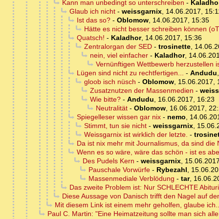
Kann man unbedingt so unterschreiben
-
Kaladho
Glaub ich nicht
-
weissgarnix
,
14.06.2017, 15:1
Ist das so?
-
Oblomow
,
14.06.2017, 15:35
Hätte es nicht besser schreiben können (oT
Quatsch!
-
Kaladhor
,
14.06.2017, 15:36
Zentralorgan der SED
-
trosinette
,
14.06.2
nein, viel einfacher
-
Kaladhor
,
14.06.201
Vernünftigen Wettbewerb herzustellen i
Lügen sind nicht zu rechtfertigen...
-
Andudu
gloob isch nüsch
-
Oblomow
,
15.06.2017, 
Zusatznutzen der Massenmedien
-
weiss
Wie bitte?
-
Andudu
,
16.06.2017, 16:23
Neutralität
-
Oblomow
,
16.06.2017, 22
Spiegelleser wissen gar nix
-
nemo
,
14.06.20
Stimmt, tun sie nicht
-
weissgarnix
,
15.06.
Weissgarnix ist wirklich der letzte.
-
trosine
Da ist nix mehr mit Journalismus, da sind die
Wenn es so wäre, wäre das schön - ist es abe
Des Pudels Kern
-
weissgarnix
,
15.06.2017
Pauschale Vorwürfe
-
Rybezahl
,
15.06.20
Massenmediale Verblödung
-
tar
,
16.06.2
Das zweite Problem ist: Nur SCHLECHTE Abiturien
Diese Aussage von Danisch trifft den Nagel auf de
Mit diesem Link ist einem mehr geholfen, glaube ich..
Paul C. Martin: "Eine Heimatzeitung sollte man sich aller