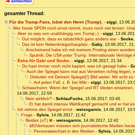
antworten
gesamter Thread:
Für die Trump-Fans, lobet den Herrn (Trump).
-
siggi
,
13.06.2
Wer heute SPON noch ernst nimmt, muss noch viel lernen. Una
Aber so was von unabhängig von Trump;-)
-
siggi
,
13.06.201
Gut möglich, dass es tatsächlich ganz anders war
-
Socke
Das ist kein Nebenkriegschauplatz
-
Gaby
,
13.06.2017, 21
Anscheinend habe ich mit meinem Posting einen wunden P
Sputnik: Die USA unter Trump: Internationale Verträge 
Extra für Gabi und Socke.
-
siggi
,
13.06.2017, 21:34
Du hast immer noch nicht kapiert, was ich gesagt habe
-
G
Auch der Spiegel kann mal aus Versehen richtig liegen, wi
Diskutier mit Deinem Spiegel(!) Bild weiter. Mir echt zu
Auf jeden Fall, z. B. bei Wiki
-
siggi
,
13.06.2017, 23:
Schwachsinn: Wenn der Spiegel und RT Idioten einsetzen, 
14.06.2017, 22:59
Nein wirklich?
-
SchlauFuchs
,
15.06.2017, 03:45
Er hat damit intensiv Wahlkampf gemacht und er hat e
Ich nehme den Spiegel ernst
-
weissgarnix
,
14.06.2017, 10:
Frage
-
Sylvia
,
14.06.2017, 11:42
Beides (oT)
-
weissgarnix
,
14.06.2017, 12:42
â€žVertrauen müssen sich journalistische Medien heut
Personalwechsel in den Medien
-
Sylvia
,
14.06.2017