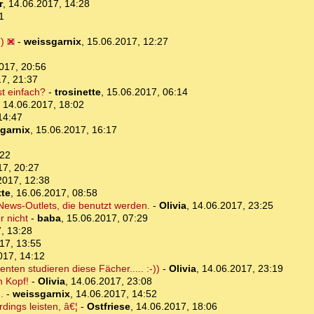
r
,
14.06.2017, 14:28
1
)
-
weissgarnix
,
15.06.2017, 12:27
017, 20:56
7, 21:37
st einfach?
-
trosinette
,
15.06.2017, 06:14
,
14.06.2017, 18:02
14:47
garnix
,
15.06.2017, 16:17
:22
17, 20:27
2017, 12:38
tte
,
16.06.2017, 08:58
 News-Outlets, die benutzt werden.
-
Olivia
,
14.06.2017, 23:25
r nicht
-
baba
,
15.06.2017, 07:29
, 13:28
17, 13:55
017, 14:12
ten studieren diese Fächer..... :-))
-
Olivia
,
14.06.2017, 23:19
n Kopf!
-
Olivia
,
14.06.2017, 23:08
.
-
weissgarnix
,
14.06.2017, 14:52
dings leisten, â€¦
-
Ostfriese
,
14.06.2017, 18:06