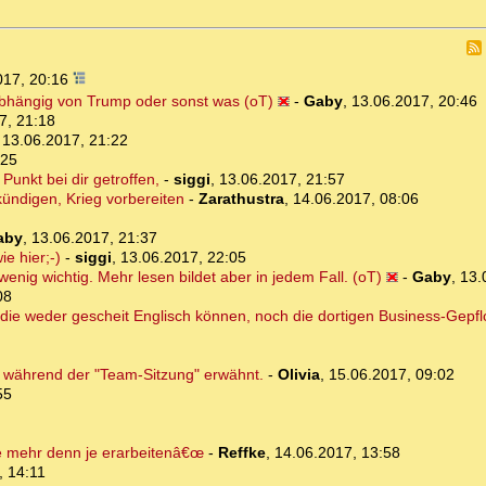
017, 20:16
bhängig von Trump oder sonst was (oT)
-
Gaby
,
13.06.2017, 20:46
7, 21:18
,
13.06.2017, 21:22
:25
unkt bei dir getroffen,
-
siggi
,
13.06.2017, 21:57
kündigen, Krieg vorbereiten
-
Zarathustra
,
14.06.2017, 08:06
aby
,
13.06.2017, 21:37
e hier;-)
-
siggi
,
13.06.2017, 22:05
 wenig wichtig. Mehr lesen bildet aber in jedem Fall. (oT)
-
Gaby
,
13.
08
die weder gescheit Englisch können, noch die dortigen Business-Gepf
s während der "Team-Sitzung" erwähnt.
-
Olivia
,
15.06.2017, 09:02
55
e mehr denn je erarbeitenâ€œ
-
Reffke
,
14.06.2017, 13:58
, 14:11