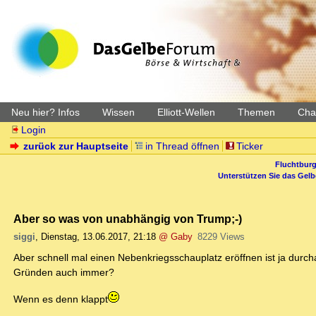
Neu hier? Infos
Wissen
Elliott-Wellen
Themen
Char
Login
zurück zur Hauptseite
in Thread öffnen
Ticker
Fluchtburg
Unterstützen Sie das Gel
Aber so was von unabhängig von Trump;-)
siggi
,
Dienstag, 13.06.2017, 21:18
@ Gaby
8229 Views
Aber schnell mal einen Nebenkriegsschauplatz eröffnen ist ja durc
Gründen auch immer?
Wenn es denn klappt