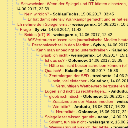
Schwachsinn: Wenn der Spiegel und RT Idioten einsetzen, 
14.06.2017, 22:59
Nein wirklich?
-
SchlauFuchs
,
15.06.2017, 03:45
Er hat damit intensiv Wahlkampf gemacht und er hat e
Ich nehme den Spiegel ernst
-
weissgarnix
,
14.06.2017, 10:
Frage
-
Sylvia
,
14.06.2017, 11:42
Beides (oT)
-
weissgarnix
,
14.06.2017, 12:42
â€žVertrauen müssen sich journalistische Medien heut
Personalwechsel in den Medien
-
Sylvia
,
14.06.2017
Kann man unbedingt so unterschreiben
-
Kaladho
Glaub ich nicht
-
weissgarnix
,
14.06.2017, 15:1
Ist das so?
-
Oblomow
,
14.06.2017, 15:35
Hätte es nicht besser schreiben können (oT
Quatsch!
-
Kaladhor
,
14.06.2017, 15:36
Zentralorgan der SED
-
trosinette
,
14.06.2
nein, viel einfacher
-
Kaladhor
,
14.06.201
Vernünftigen Wettbewerb herzustellen i
Lügen sind nicht zu rechtfertigen...
-
Andudu
gloob isch nüsch
-
Oblomow
,
15.06.2017, 
Zusatznutzen der Massenmedien
-
weiss
Wie bitte?
-
Andudu
,
16.06.2017, 16:23
Neutralität
-
Oblomow
,
16.06.2017, 22
Spiegelleser wissen gar nix
-
nemo
,
14.06.20
Stimmt, tun sie nicht
-
weissgarnix
,
15.06.
Weissgarnix ist wirklich der letzte.
-
trosine