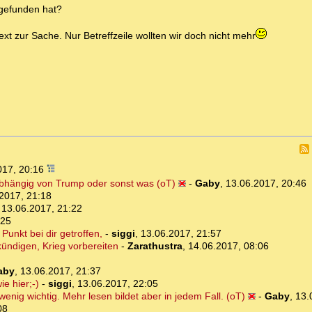
tgefunden hat?
t zur Sache. Nur Betreffzeile wollten wir doch nicht mehr
017, 20:16
bhängig von Trump oder sonst was (oT)
-
Gaby
,
13.06.2017, 20:46
2017, 21:18
,
13.06.2017, 21:22
:25
unkt bei dir getroffen,
-
siggi
,
13.06.2017, 21:57
kündigen, Krieg vorbereiten
-
Zarathustra
,
14.06.2017, 08:06
aby
,
13.06.2017, 21:37
e hier;-)
-
siggi
,
13.06.2017, 22:05
 wenig wichtig. Mehr lesen bildet aber in jedem Fall. (oT)
-
Gaby
,
13.
08