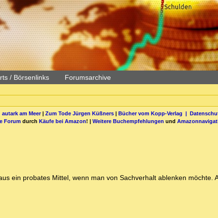
ts / Börsenlinks
Forumsarchive
 autark am Meer
|
Zum Tode Jürgen Küßners
|
Bücher vom Kopp-Verlag |
Datenschut
be Forum
durch
Käufe bei Amazon
! |
Weitere Buchempfehlungen
und
Amazonnavigat
haus ein probates Mittel, wenn man von Sachverhalt ablenken möchte.