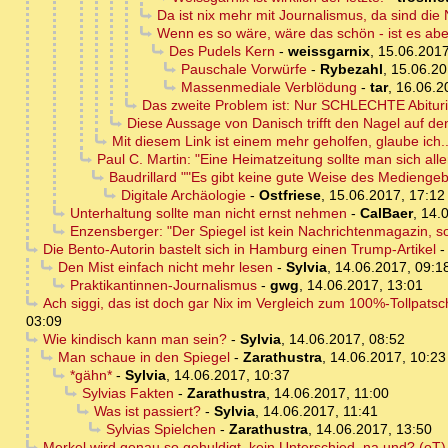
Da ist nix mehr mit Journalismus, da sind die
Wenn es so wäre, wäre das schön - ist es abe
Des Pudels Kern
-
weissgarnix
,
15.06.2017
Pauschale Vorwürfe
-
Rybezahl
,
15.06.20
Massenmediale Verblödung
-
tar
,
16.06.2
Das zweite Problem ist: Nur SCHLECHTE Abiturien
Diese Aussage von Danisch trifft den Nagel auf de
Mit diesem Link ist einem mehr geholfen, glaube ich..
Paul C. Martin: "Eine Heimatzeitung sollte man sich aller
Baudrillard ""Es gibt keine gute Weise des Medienge
Digitale Archäologie
-
Ostfriese
,
15.06.2017, 17:12
Unterhaltung sollte man nicht ernst nehmen
-
CalBaer
,
14.
Enzensberger: "Der Spiegel ist kein Nachrichtenmagazin, s
Die Bento-Autorin bastelt sich in Hamburg einen Trump-Artikel
Den Mist einfach nicht mehr lesen
-
Sylvia
,
14.06.2017, 09:1
Praktikantinnen-Journalismus
-
gwg
,
14.06.2017, 13:01
Ach siggi, das ist doch gar Nix im Vergleich zum 100%-Tollpatsc
03:09
Wie kindisch kann man sein?
-
Sylvia
,
14.06.2017, 08:52
Man schaue in den Spiegel
-
Zarathustra
,
14.06.2017, 10:23
*gähn*
-
Sylvia
,
14.06.2017, 10:37
Sylvias Fakten
-
Zarathustra
,
14.06.2017, 11:00
Was ist passiert?
-
Sylvia
,
14.06.2017, 11:41
Sylvias Spielchen
-
Zarathustra
,
14.06.2017, 13:50
Merkel wird genau so gehuldigt, kein Unterschied, na und? (oT)