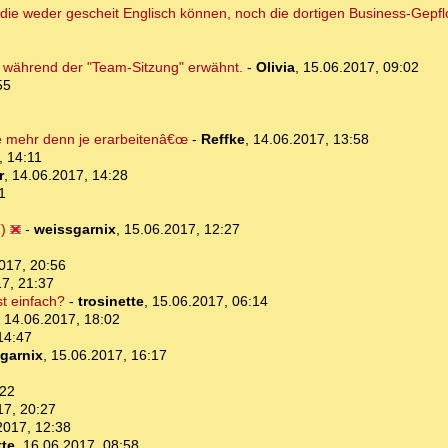
die weder gescheit Englisch können, noch die dortigen Business-Gepf
s während der "Team-Sitzung" erwähnt.
-
Olivia
,
15.06.2017, 09:02
55
e mehr denn je erarbeitenâ€œ
-
Reffke
,
14.06.2017, 13:58
, 14:11
r
,
14.06.2017, 14:28
1
)
-
weissgarnix
,
15.06.2017, 12:27
017, 20:56
7, 21:37
st einfach?
-
trosinette
,
15.06.2017, 06:14
,
14.06.2017, 18:02
14:47
garnix
,
15.06.2017, 16:17
:22
17, 20:27
2017, 12:38
tte
,
16.06.2017, 08:58