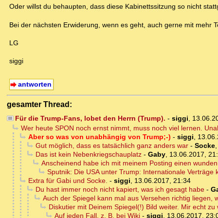
Oder willst du behaupten, dass diese Kabinettssitzung so nicht stat
Bei der nächsten Erwiderung, wenn es geht, auch gerne mit mehr Tex
LG
siggi
antworten
gesamter Thread:
Für die Trump-Fans, lobet den Herrn (Trump).
-
siggi
,
13.06.2
Wer heute SPON noch ernst nimmt, muss noch viel lernen. Una
Aber so was von unabhängig von Trump;-)
-
siggi
,
13.06.
Gut möglich, dass es tatsächlich ganz anders war
-
Socke
Das ist kein Nebenkriegschauplatz
-
Gaby
,
13.06.2017, 21
Anscheinend habe ich mit meinem Posting einen wunden P
Sputnik: Die USA unter Trump: Internationale Verträge 
Extra für Gabi und Socke.
-
siggi
,
13.06.2017, 21:34
Du hast immer noch nicht kapiert, was ich gesagt habe
-
G
Auch der Spiegel kann mal aus Versehen richtig liegen, wi
Diskutier mit Deinem Spiegel(!) Bild weiter. Mir echt zu
Auf jeden Fall, z. B. bei Wiki
-
siggi
,
13.06.2017, 23: