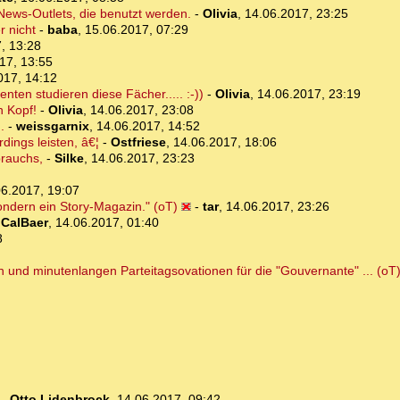
 News-Outlets, die benutzt werden.
-
Olivia
,
14.06.2017, 23:25
r nicht
-
baba
,
15.06.2017, 07:29
, 13:28
17, 13:55
017, 14:12
ten studieren diese Fächer..... :-))
-
Olivia
,
14.06.2017, 23:19
n Kopf!
-
Olivia
,
14.06.2017, 23:08
.
-
weissgarnix
,
14.06.2017, 14:52
dings leisten, â€¦
-
Ostfriese
,
14.06.2017, 18:06
brauchs,
-
Silke
,
14.06.2017, 23:23
06.2017, 19:07
ondern ein Story-Magazin." (oT)
-
tar
,
14.06.2017, 23:26
-
CalBaer
,
14.06.2017, 01:40
8
h und minutenlangen Parteitagsovationen für die "Gouvernante" ... (oT
-
Otto Lidenbrock
,
14.06.2017, 09:42