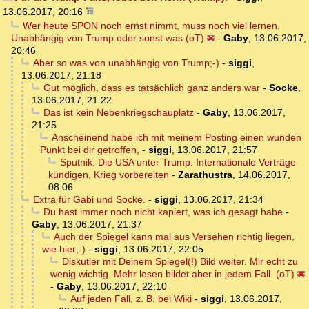
13.06.2017, 20:16
Wer heute SPON noch ernst nimmt, muss noch viel lernen.
Unabhängig von Trump oder sonst was (oT)
-
Gaby
,
13.06.2017,
20:46
Aber so was von unabhängig von Trump;-)
-
siggi
,
13.06.2017, 21:18
Gut möglich, dass es tatsächlich ganz anders war
-
Socke
,
13.06.2017, 21:22
Das ist kein Nebenkriegschauplatz
-
Gaby
,
13.06.2017,
21:25
Anscheinend habe ich mit meinem Posting einen wunden
Punkt bei dir getroffen,
-
siggi
,
13.06.2017, 21:57
Sputnik: Die USA unter Trump: Internationale Verträge
kündigen, Krieg vorbereiten
-
Zarathustra
,
14.06.2017,
08:06
Extra für Gabi und Socke.
-
siggi
,
13.06.2017, 21:34
Du hast immer noch nicht kapiert, was ich gesagt habe
-
Gaby
,
13.06.2017, 21:37
Auch der Spiegel kann mal aus Versehen richtig liegen,
wie hier;-)
-
siggi
,
13.06.2017, 22:05
Diskutier mit Deinem Spiegel(!) Bild weiter. Mir echt zu
wenig wichtig. Mehr lesen bildet aber in jedem Fall. (oT)
-
Gaby
,
13.06.2017, 22:10
Auf jeden Fall, z. B. bei Wiki
-
siggi
,
13.06.2017,