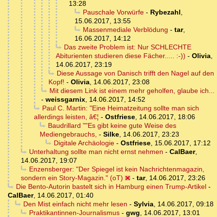
13:28
Pauschale Vorwürfe
-
Rybezahl
,
15.06.2017, 13:55
Massenmediale Verblödung
-
tar
,
16.06.2017, 14:12
Das zweite Problem ist: Nur SCHLECHTE
Abiturienten studieren diese Fächer..... :-))
-
Olivia
,
14.06.2017, 23:19
Diese Aussage von Danisch trifft den Nagel auf den
Kopf!
-
Olivia
,
14.06.2017, 23:08
Mit diesem Link ist einem mehr geholfen, glaube ich...
-
weissgarnix
,
14.06.2017, 14:52
Paul C. Martin: "Eine Heimatzeitung sollte man sich
allerdings leisten, â€¦
-
Ostfriese
,
14.06.2017, 18:06
Baudrillard ""Es gibt keine gute Weise des
Mediengebrauchs,
-
Silke
,
14.06.2017, 23:23
Digitale Archäologie
-
Ostfriese
,
15.06.2017, 17:12
Unterhaltung sollte man nicht ernst nehmen
-
CalBaer
,
14.06.2017, 19:07
Enzensberger: "Der Spiegel ist kein Nachrichtenmagazin,
sondern ein Story-Magazin." (oT)
-
tar
,
14.06.2017, 23:26
Die Bento-Autorin bastelt sich in Hamburg einen Trump-Artikel
-
CalBaer
,
14.06.2017, 01:40
Den Mist einfach nicht mehr lesen
-
Sylvia
,
14.06.2017, 09:18
Praktikantinnen-Journalismus
-
gwg
,
14.06.2017, 13:01