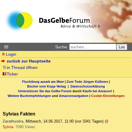
Suche:
Los
Login
zurück zur Hauptseite
in Thread öffnen
Ticker
Fluchtburg autark am Meer
|
Zum Tode Jürgen Küßners
|
Bücher vom Kopp-Verlag |
Datenschutzerklärung
Unterstützen Sie das Gelbe Forum
durch
Käufe bei Amazon
! |
Weitere Buchempfehlungen
und
Amazonnavigation
|
Cookie-Einstellungen
Sylvias Fakten
Zarathustra
,
Mittwoch, 14.06.2017, 11:00
(vor 3341 Tagen)
@
Sylvia
7090 Views