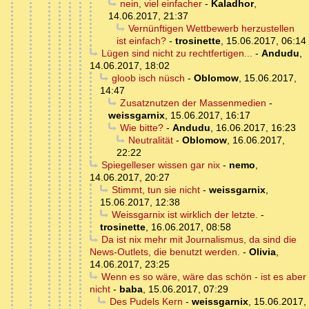
nein, viel einfacher
-
Kaladhor
,
14.06.2017, 21:37
Vernünftigen Wettbewerb herzustellen
ist einfach?
-
trosinette
,
15.06.2017, 06:14
Lügen sind nicht zu rechtfertigen...
-
Andudu
,
14.06.2017, 18:02
gloob isch nüsch
-
Oblomow
,
15.06.2017,
14:47
Zusatznutzen der Massenmedien
-
weissgarnix
,
15.06.2017, 16:17
Wie bitte?
-
Andudu
,
16.06.2017, 16:23
Neutralität
-
Oblomow
,
16.06.2017,
22:22
Spiegelleser wissen gar nix
-
nemo
,
14.06.2017, 20:27
Stimmt, tun sie nicht
-
weissgarnix
,
15.06.2017, 12:38
Weissgarnix ist wirklich der letzte.
-
trosinette
,
16.06.2017, 08:58
Da ist nix mehr mit Journalismus, da sind die
News-Outlets, die benutzt werden.
-
Olivia
,
14.06.2017, 23:25
Wenn es so wäre, wäre das schön - ist es aber
nicht
-
baba
,
15.06.2017, 07:29
Des Pudels Kern
-
weissgarnix
,
15.06.2017,