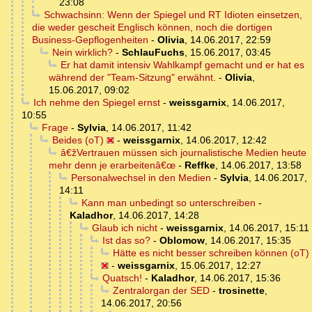
23:08
Schwachsinn: Wenn der Spiegel und RT Idioten einsetzen,
die weder gescheit Englisch können, noch die dortigen
Business-Gepflogenheiten
-
Olivia
,
14.06.2017, 22:59
Nein wirklich?
-
SchlauFuchs
,
15.06.2017, 03:45
Er hat damit intensiv Wahlkampf gemacht und er hat es
während der "Team-Sitzung" erwähnt.
-
Olivia
,
15.06.2017, 09:02
Ich nehme den Spiegel ernst
-
weissgarnix
,
14.06.2017,
10:55
Frage
-
Sylvia
,
14.06.2017, 11:42
Beides (oT)
-
weissgarnix
,
14.06.2017, 12:42
â€žVertrauen müssen sich journalistische Medien heute
mehr denn je erarbeitenâ€œ
-
Reffke
,
14.06.2017, 13:58
Personalwechsel in den Medien
-
Sylvia
,
14.06.2017,
14:11
Kann man unbedingt so unterschreiben
-
Kaladhor
,
14.06.2017, 14:28
Glaub ich nicht
-
weissgarnix
,
14.06.2017, 15:11
Ist das so?
-
Oblomow
,
14.06.2017, 15:35
Hätte es nicht besser schreiben können (oT)
-
weissgarnix
,
15.06.2017, 12:27
Quatsch!
-
Kaladhor
,
14.06.2017, 15:36
Zentralorgan der SED
-
trosinette
,
14.06.2017, 20:56