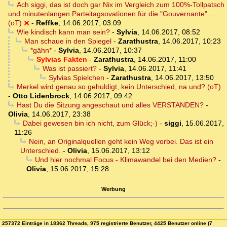
Ach siggi, das ist doch gar Nix im Vergleich zum 100%-Tollpatsch
und minutenlangen Parteitagsovationen für die "Gouvernante" ...
(oT)
-
Reffke
,
14.06.2017, 03:09
Wie kindisch kann man sein?
-
Sylvia
,
14.06.2017, 08:52
Man schaue in den Spiegel
-
Zarathustra
,
14.06.2017, 10:23
*gähn*
-
Sylvia
,
14.06.2017, 10:37
Sylvias Fakten
-
Zarathustra
,
14.06.2017, 11:00
Was ist passiert?
-
Sylvia
,
14.06.2017, 11:41
Sylvias Spielchen
-
Zarathustra
,
14.06.2017, 13:50
Merkel wird genau so gehuldigt, kein Unterschied, na und? (oT)
-
Otto Lidenbrock
,
14.06.2017, 09:42
Hast Du die Sitzung angeschaut und alles VERSTANDEN?
-
Olivia
,
14.06.2017, 23:38
Dabei gewesen bin ich nicht, zum Glück;-)
-
siggi
,
15.06.2017,
11:26
Nein, an Originalquellen geht kein Weg vorbei. Das ist ein
Unterschied.
-
Olivia
,
15.06.2017, 13:12
Und hier nochmal Focus - Klimawandel bei den Medien?
-
Olivia
,
15.06.2017, 15:28
Werbung
257372 Einträge in 18362 Threads, 975 registrierte Benutzer, 4425 Benutzer online (7