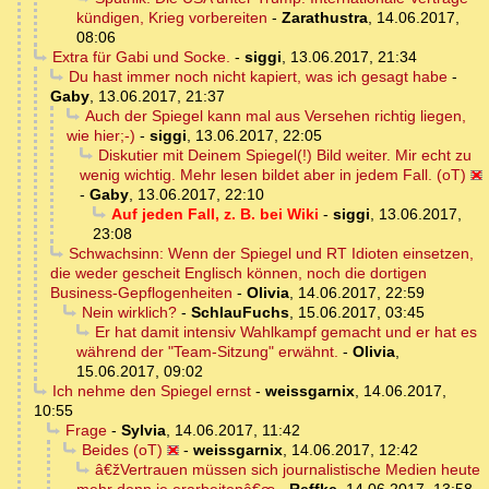
kündigen, Krieg vorbereiten
-
Zarathustra
,
14.06.2017,
08:06
Extra für Gabi und Socke.
-
siggi
,
13.06.2017, 21:34
Du hast immer noch nicht kapiert, was ich gesagt habe
-
Gaby
,
13.06.2017, 21:37
Auch der Spiegel kann mal aus Versehen richtig liegen,
wie hier;-)
-
siggi
,
13.06.2017, 22:05
Diskutier mit Deinem Spiegel(!) Bild weiter. Mir echt zu
wenig wichtig. Mehr lesen bildet aber in jedem Fall. (oT)
-
Gaby
,
13.06.2017, 22:10
Auf jeden Fall, z. B. bei Wiki
-
siggi
,
13.06.2017,
23:08
Schwachsinn: Wenn der Spiegel und RT Idioten einsetzen,
die weder gescheit Englisch können, noch die dortigen
Business-Gepflogenheiten
-
Olivia
,
14.06.2017, 22:59
Nein wirklich?
-
SchlauFuchs
,
15.06.2017, 03:45
Er hat damit intensiv Wahlkampf gemacht und er hat es
während der "Team-Sitzung" erwähnt.
-
Olivia
,
15.06.2017, 09:02
Ich nehme den Spiegel ernst
-
weissgarnix
,
14.06.2017,
10:55
Frage
-
Sylvia
,
14.06.2017, 11:42
Beides (oT)
-
weissgarnix
,
14.06.2017, 12:42
â€žVertrauen müssen sich journalistische Medien heute