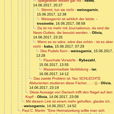
Spiegelleser wissen gar nix
-
nemo
,
14.06.2017, 20:27
Stimmt, tun sie nicht
-
weissgarnix
,
15.06.2017, 12:38
Weissgarnix ist wirklich der letzte.
-
trosinette
,
16.06.2017, 08:58
Da ist nix mehr mit Journalismus, da sind die
News-Outlets, die benutzt werden.
-
Olivia
,
14.06.2017, 23:25
Wenn es so wäre, wäre das schön - ist es aber
nicht
-
baba
,
15.06.2017, 07:29
Des Pudels Kern
-
weissgarnix
,
15.06.2017,
13:28
Pauschale Vorwürfe
-
Rybezahl
,
15.06.2017, 13:55
Massenmediale Verblödung
-
tar
,
16.06.2017, 14:12
Das zweite Problem ist: Nur SCHLECHTE
Abiturienten studieren diese Fächer..... :-))
-
Olivia
,
14.06.2017, 23:19
Diese Aussage von Danisch trifft den Nagel auf den
Kopf!
-
Olivia
,
14.06.2017, 23:08
Mit diesem Link ist einem mehr geholfen, glaube ich...
-
weissgarnix
,
14.06.2017, 14:52
Paul C. Martin: "Eine Heimatzeitung sollte man sich