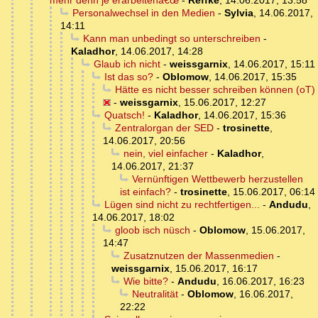
mehr denn je erarbeitenâ€œ
-
Reffke
,
14.06.2017, 13:58
Personalwechsel in den Medien
-
Sylvia
,
14.06.2017,
14:11
Kann man unbedingt so unterschreiben
-
Kaladhor
,
14.06.2017, 14:28
Glaub ich nicht
-
weissgarnix
,
14.06.2017, 15:11
Ist das so?
-
Oblomow
,
14.06.2017, 15:35
Hätte es nicht besser schreiben können (oT)
-
weissgarnix
,
15.06.2017, 12:27
Quatsch!
-
Kaladhor
,
14.06.2017, 15:36
Zentralorgan der SED
-
trosinette
,
14.06.2017, 20:56
nein, viel einfacher
-
Kaladhor
,
14.06.2017, 21:37
Vernünftigen Wettbewerb herzustellen
ist einfach?
-
trosinette
,
15.06.2017, 06:14
Lügen sind nicht zu rechtfertigen...
-
Andudu
,
14.06.2017, 18:02
gloob isch nüsch
-
Oblomow
,
15.06.2017,
14:47
Zusatznutzen der Massenmedien
-
weissgarnix
,
15.06.2017, 16:17
Wie bitte?
-
Andudu
,
16.06.2017, 16:23
Neutralität
-
Oblomow
,
16.06.2017,
22:22