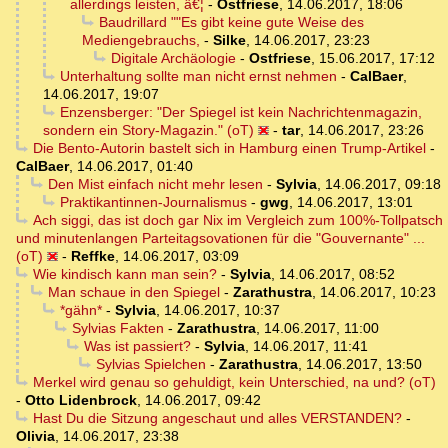
allerdings leisten, â€¦
-
Ostfriese
,
14.06.2017, 18:06
Baudrillard ""Es gibt keine gute Weise des
Mediengebrauchs,
-
Silke
,
14.06.2017, 23:23
Digitale Archäologie
-
Ostfriese
,
15.06.2017, 17:12
Unterhaltung sollte man nicht ernst nehmen
-
CalBaer
,
14.06.2017, 19:07
Enzensberger: "Der Spiegel ist kein Nachrichtenmagazin,
sondern ein Story-Magazin." (oT)
-
tar
,
14.06.2017, 23:26
Die Bento-Autorin bastelt sich in Hamburg einen Trump-Artikel
-
CalBaer
,
14.06.2017, 01:40
Den Mist einfach nicht mehr lesen
-
Sylvia
,
14.06.2017, 09:18
Praktikantinnen-Journalismus
-
gwg
,
14.06.2017, 13:01
Ach siggi, das ist doch gar Nix im Vergleich zum 100%-Tollpatsch
und minutenlangen Parteitagsovationen für die "Gouvernante" ...
(oT)
-
Reffke
,
14.06.2017, 03:09
Wie kindisch kann man sein?
-
Sylvia
,
14.06.2017, 08:52
Man schaue in den Spiegel
-
Zarathustra
,
14.06.2017, 10:23
*gähn*
-
Sylvia
,
14.06.2017, 10:37
Sylvias Fakten
-
Zarathustra
,
14.06.2017, 11:00
Was ist passiert?
-
Sylvia
,
14.06.2017, 11:41
Sylvias Spielchen
-
Zarathustra
,
14.06.2017, 13:50
Merkel wird genau so gehuldigt, kein Unterschied, na und? (oT)
-
Otto Lidenbrock
,
14.06.2017, 09:42
Hast Du die Sitzung angeschaut und alles VERSTANDEN?
-
Olivia
,
14.06.2017, 23:38