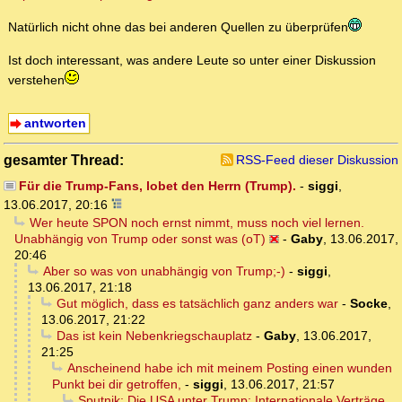
Natürlich nicht ohne das bei anderen Quellen zu überprüfen
Ist doch interessant, was andere Leute so unter einer Diskussion
verstehen
antworten
gesamter Thread:
RSS-Feed dieser Diskussion
Für die Trump-Fans, lobet den Herrn (Trump).
-
siggi
,
13.06.2017, 20:16
Wer heute SPON noch ernst nimmt, muss noch viel lernen.
Unabhängig von Trump oder sonst was (oT)
-
Gaby
,
13.06.2017,
20:46
Aber so was von unabhängig von Trump;-)
-
siggi
,
13.06.2017, 21:18
Gut möglich, dass es tatsächlich ganz anders war
-
Socke
,
13.06.2017, 21:22
Das ist kein Nebenkriegschauplatz
-
Gaby
,
13.06.2017,
21:25
Anscheinend habe ich mit meinem Posting einen wunden
Punkt bei dir getroffen,
-
siggi
,
13.06.2017, 21:57
Sputnik: Die USA unter Trump: Internationale Verträge