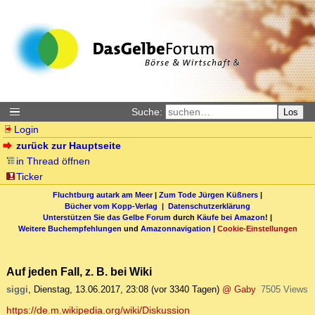
Suche:
Los
Login
zurück zur Hauptseite
in Thread öffnen
Ticker
Fluchtburg autark am Meer
|
Zum Tode Jürgen Küßners
|
Bücher vom Kopp-Verlag |
Datenschutzerklärung
Unterstützen Sie das Gelbe Forum
durch
Käufe bei Amazon
! |
Weitere Buchempfehlungen
und
Amazonnavigation
|
Cookie-Einstellungen
Auf jeden Fall, z. B. bei Wiki
siggi
,
Dienstag, 13.06.2017, 23:08
(vor 3340 Tagen)
@ Gaby
7505 Views
https://de.m.wikipedia.org/wiki/Diskussion