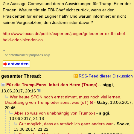
Zur Aussage Comeys und deren Auswirkungen für Trump. Einer der
Fragen: Warum tritt ein FBI-Chef nicht zurück, wenn er den
Präsidenten für einen Lügner hält? Und warum informiert er nicht
seinen Vorgesetzten, den Justizminister davon?
http://www.focus.de/politik/experten/jaeger/gefeuerter-ex-fbi-chef-
held-oder-blender-co...
--
For entertainment purposes only.
antworten
gesamter Thread:
RSS-Feed dieser Diskussion
Für die Trump-Fans, lobet den Herrn (Trump).
-
siggi
,
13.06.2017, 20:16
Wer heute SPON noch ernst nimmt, muss noch viel lernen.
Unabhängig von Trump oder sonst was (oT)
-
Gaby
,
13.06.2017,
20:46
Aber so was von unabhängig von Trump;-)
-
siggi
,
13.06.2017, 21:18
Gut möglich, dass es tatsächlich ganz anders war
-
Socke
,
13.06.2017, 21:22