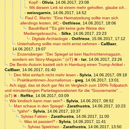
Kopf!
-
Olivia
,
14.06.2017, 23:08
Mit diesem Link ist einem mehr geholfen, glaube ich...
-
weissgarnix
,
14.06.2017, 14:52
Paul C. Martin: "Eine Heimatzeitung sollte man sich
allerdings leisten, â€¦
-
Ostfriese
,
14.06.2017, 18:06
Baudrillard ""Es gibt keine gute Weise des
Mediengebrauchs,
-
Silke
,
14.06.2017, 23:23
Digitale Archäologie
-
Ostfriese
,
15.06.2017, 17:12
Unterhaltung sollte man nicht ernst nehmen
-
CalBaer
,
14.06.2017, 19:07
Enzensberger: "Der Spiegel ist kein Nachrichtenmagazin,
sondern ein Story-Magazin." (oT)
-
tar
,
14.06.2017, 23:26
Die Bento-Autorin bastelt sich in Hamburg einen Trump-Artikel
-
CalBaer
,
14.06.2017, 01:40
Den Mist einfach nicht mehr lesen
-
Sylvia
,
14.06.2017, 09:18
Praktikantinnen-Journalismus
-
gwg
,
14.06.2017, 13:01
Ach siggi, das ist doch gar Nix im Vergleich zum 100%-Tollpatsch
und minutenlangen Parteitagsovationen für die "Gouvernante" ...
(oT)
-
Reffke
,
14.06.2017, 03:09
Wie kindisch kann man sein?
-
Sylvia
,
14.06.2017, 08:52
Man schaue in den Spiegel
-
Zarathustra
,
14.06.2017, 10:23
*gähn*
-
Sylvia
,
14.06.2017, 10:37
Sylvias Fakten
-
Zarathustra
,
14.06.2017, 11:00
Was ist passiert?
-
Sylvia
,
14.06.2017, 11:41
Sylvias Spielchen
-
Zarathustra
,
14.06.2017, 13:50