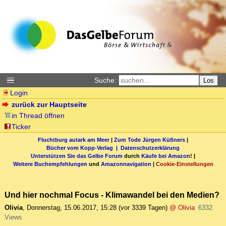
Suche:
Los
Login
zurück zur Hauptseite
in Thread öffnen
Ticker
Fluchtburg autark am Meer
|
Zum Tode Jürgen Küßners
|
Bücher vom Kopp-Verlag |
Datenschutzerklärung
Unterstützen Sie das Gelbe Forum
durch
Käufe bei Amazon
! |
Weitere Buchempfehlungen
und
Amazonnavigation
|
Cookie-Einstellungen
Und hier nochmal Focus - Klimawandel bei den Medien?
Olivia
,
Donnerstag, 15.06.2017, 15:28
(vor 3339 Tagen)
@ Olivia
6332
Views