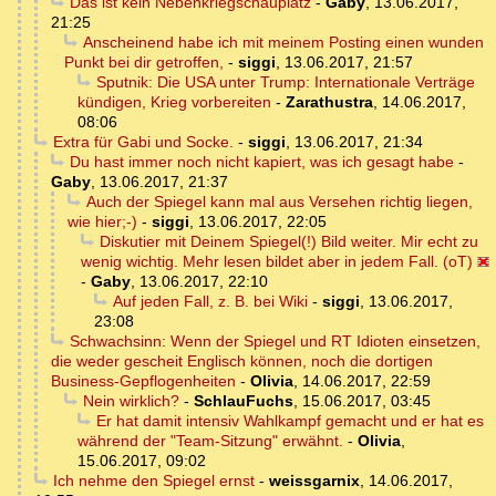
Das ist kein Nebenkriegschauplatz
-
Gaby
,
13.06.2017,
21:25
Anscheinend habe ich mit meinem Posting einen wunden
Punkt bei dir getroffen,
-
siggi
,
13.06.2017, 21:57
Sputnik: Die USA unter Trump: Internationale Verträge
kündigen, Krieg vorbereiten
-
Zarathustra
,
14.06.2017,
08:06
Extra für Gabi und Socke.
-
siggi
,
13.06.2017, 21:34
Du hast immer noch nicht kapiert, was ich gesagt habe
-
Gaby
,
13.06.2017, 21:37
Auch der Spiegel kann mal aus Versehen richtig liegen,
wie hier;-)
-
siggi
,
13.06.2017, 22:05
Diskutier mit Deinem Spiegel(!) Bild weiter. Mir echt zu
wenig wichtig. Mehr lesen bildet aber in jedem Fall. (oT)
-
Gaby
,
13.06.2017, 22:10
Auf jeden Fall, z. B. bei Wiki
-
siggi
,
13.06.2017,
23:08
Schwachsinn: Wenn der Spiegel und RT Idioten einsetzen,
die weder gescheit Englisch können, noch die dortigen
Business-Gepflogenheiten
-
Olivia
,
14.06.2017, 22:59
Nein wirklich?
-
SchlauFuchs
,
15.06.2017, 03:45
Er hat damit intensiv Wahlkampf gemacht und er hat es
während der "Team-Sitzung" erwähnt.
-
Olivia
,
15.06.2017, 09:02
Ich nehme den Spiegel ernst
-
weissgarnix
,
14.06.2017,