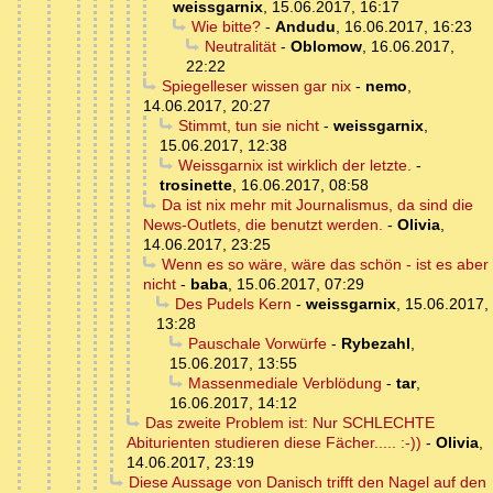
weissgarnix
,
15.06.2017, 16:17
Wie bitte?
-
Andudu
,
16.06.2017, 16:23
Neutralität
-
Oblomow
,
16.06.2017,
22:22
Spiegelleser wissen gar nix
-
nemo
,
14.06.2017, 20:27
Stimmt, tun sie nicht
-
weissgarnix
,
15.06.2017, 12:38
Weissgarnix ist wirklich der letzte.
-
trosinette
,
16.06.2017, 08:58
Da ist nix mehr mit Journalismus, da sind die
News-Outlets, die benutzt werden.
-
Olivia
,
14.06.2017, 23:25
Wenn es so wäre, wäre das schön - ist es aber
nicht
-
baba
,
15.06.2017, 07:29
Des Pudels Kern
-
weissgarnix
,
15.06.2017,
13:28
Pauschale Vorwürfe
-
Rybezahl
,
15.06.2017, 13:55
Massenmediale Verblödung
-
tar
,
16.06.2017, 14:12
Das zweite Problem ist: Nur SCHLECHTE
Abiturienten studieren diese Fächer..... :-))
-
Olivia
,
14.06.2017, 23:19
Diese Aussage von Danisch trifft den Nagel auf den