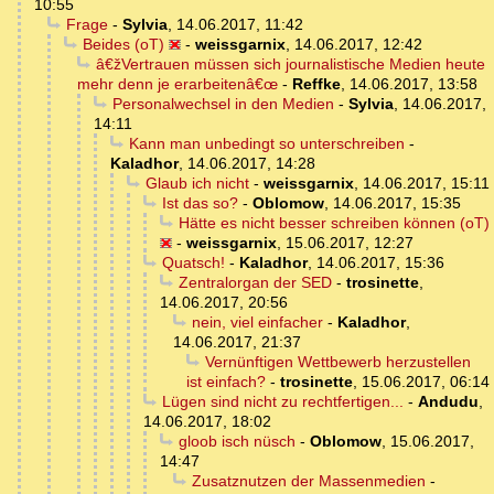
10:55
Frage
-
Sylvia
,
14.06.2017, 11:42
Beides (oT)
-
weissgarnix
,
14.06.2017, 12:42
â€žVertrauen müssen sich journalistische Medien heute
mehr denn je erarbeitenâ€œ
-
Reffke
,
14.06.2017, 13:58
Personalwechsel in den Medien
-
Sylvia
,
14.06.2017,
14:11
Kann man unbedingt so unterschreiben
-
Kaladhor
,
14.06.2017, 14:28
Glaub ich nicht
-
weissgarnix
,
14.06.2017, 15:11
Ist das so?
-
Oblomow
,
14.06.2017, 15:35
Hätte es nicht besser schreiben können (oT)
-
weissgarnix
,
15.06.2017, 12:27
Quatsch!
-
Kaladhor
,
14.06.2017, 15:36
Zentralorgan der SED
-
trosinette
,
14.06.2017, 20:56
nein, viel einfacher
-
Kaladhor
,
14.06.2017, 21:37
Vernünftigen Wettbewerb herzustellen
ist einfach?
-
trosinette
,
15.06.2017, 06:14
Lügen sind nicht zu rechtfertigen...
-
Andudu
,
14.06.2017, 18:02
gloob isch nüsch
-
Oblomow
,
15.06.2017,
14:47
Zusatznutzen der Massenmedien
-