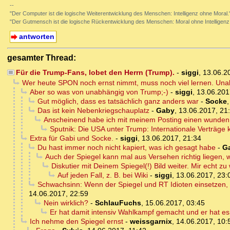
--
"Der Computer ist die logische Weiterentwicklung des Menschen: Intelligenz ohne Moral
"Der Gutmensch ist die logische Rückentwicklung des Menschen: Moral ohne Intelligenz
antworten
gesamter Thread:
Für die Trump-Fans, lobet den Herrn (Trump).
-
siggi
,
13.06.2
Wer heute SPON noch ernst nimmt, muss noch viel lernen. Una
Aber so was von unabhängig von Trump;-)
-
siggi
,
13.06.201
Gut möglich, dass es tatsächlich ganz anders war
-
Socke
Das ist kein Nebenkriegschauplatz
-
Gaby
,
13.06.2017, 21
Anscheinend habe ich mit meinem Posting einen wunden P
Sputnik: Die USA unter Trump: Internationale Verträge 
Extra für Gabi und Socke.
-
siggi
,
13.06.2017, 21:34
Du hast immer noch nicht kapiert, was ich gesagt habe
-
G
Auch der Spiegel kann mal aus Versehen richtig liegen, wi
Diskutier mit Deinem Spiegel(!) Bild weiter. Mir echt zu
Auf jeden Fall, z. B. bei Wiki
-
siggi
,
13.06.2017, 23:
Schwachsinn: Wenn der Spiegel und RT Idioten einsetzen, 
14.06.2017, 22:59
Nein wirklich?
-
SchlauFuchs
,
15.06.2017, 03:45
Er hat damit intensiv Wahlkampf gemacht und er hat e
Ich nehme den Spiegel ernst
-
weissgarnix
,
14.06.2017, 10: