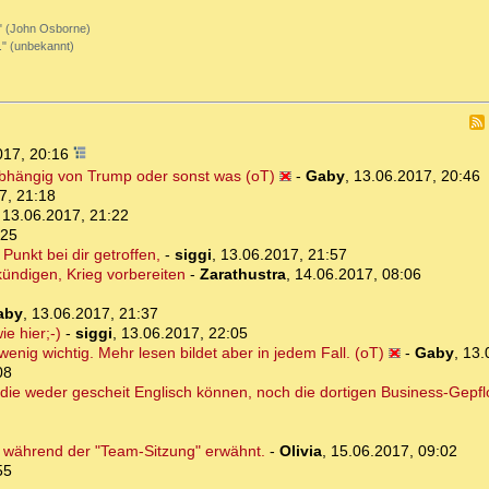
." (John Osborne)
." (unbekannt)
017, 20:16
bhängig von Trump oder sonst was (oT)
-
Gaby
,
13.06.2017, 20:46
7, 21:18
,
13.06.2017, 21:22
:25
unkt bei dir getroffen,
-
siggi
,
13.06.2017, 21:57
kündigen, Krieg vorbereiten
-
Zarathustra
,
14.06.2017, 08:06
aby
,
13.06.2017, 21:37
e hier;-)
-
siggi
,
13.06.2017, 22:05
 wenig wichtig. Mehr lesen bildet aber in jedem Fall. (oT)
-
Gaby
,
13.
08
die weder gescheit Englisch können, noch die dortigen Business-Gepf
s während der "Team-Sitzung" erwähnt.
-
Olivia
,
15.06.2017, 09:02
55