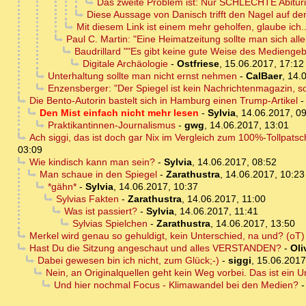
Das zweite Problem ist: Nur SCHLECHTE Abiturien
Diese Aussage von Danisch trifft den Nagel auf de
Mit diesem Link ist einem mehr geholfen, glaube ich..
Paul C. Martin: "Eine Heimatzeitung sollte man sich aller
Baudrillard ""Es gibt keine gute Weise des Medienge
Digitale Archäologie
-
Ostfriese
,
15.06.2017, 17:12
Unterhaltung sollte man nicht ernst nehmen
-
CalBaer
,
14.
Enzensberger: "Der Spiegel ist kein Nachrichtenmagazin, s
Die Bento-Autorin bastelt sich in Hamburg einen Trump-Artikel
Den Mist einfach nicht mehr lesen
-
Sylvia
,
14.06.2017, 0
Praktikantinnen-Journalismus
-
gwg
,
14.06.2017, 13:01
Ach siggi, das ist doch gar Nix im Vergleich zum 100%-Tollpatsc
03:09
Wie kindisch kann man sein?
-
Sylvia
,
14.06.2017, 08:52
Man schaue in den Spiegel
-
Zarathustra
,
14.06.2017, 10:23
*gähn*
-
Sylvia
,
14.06.2017, 10:37
Sylvias Fakten
-
Zarathustra
,
14.06.2017, 11:00
Was ist passiert?
-
Sylvia
,
14.06.2017, 11:41
Sylvias Spielchen
-
Zarathustra
,
14.06.2017, 13:50
Merkel wird genau so gehuldigt, kein Unterschied, na und? (oT)
Hast Du die Sitzung angeschaut und alles VERSTANDEN?
-
Oli
Dabei gewesen bin ich nicht, zum Glück;-)
-
siggi
,
15.06.2017
Nein, an Originalquellen geht kein Weg vorbei. Das ist ein U
Und hier nochmal Focus - Klimawandel bei den Medien?