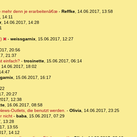
e mehr denn je erarbeitenâ€œ
-
Reffke
,
14.06.2017, 13:58
, 14:11
r
,
14.06.2017, 14:28
1
)
-
weissgarnix
,
15.06.2017, 12:27
017, 20:56
7, 21:37
st einfach?
-
trosinette
,
15.06.2017, 06:14
,
14.06.2017, 18:02
14:47
garnix
,
15.06.2017, 16:17
:22
17, 20:27
2017, 12:38
tte
,
16.06.2017, 08:58
 News-Outlets, die benutzt werden.
-
Olivia
,
14.06.2017, 23:25
r nicht
-
baba
,
15.06.2017, 07:29
, 13:28
17, 13:55
017, 14:12