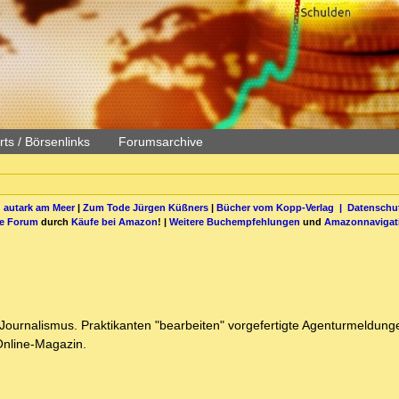
ts / Börsenlinks
Forumsarchive
 autark am Meer
|
Zum Tode Jürgen Küßners
|
Bücher vom Kopp-Verlag |
Datenschut
be Forum
durch
Käufe bei Amazon
! |
Weitere Buchempfehlungen
und
Amazonnavigat
 Journalismus. Praktikanten "bearbeiten" vorgefertigte Agenturmeldung
 Online-Magazin.