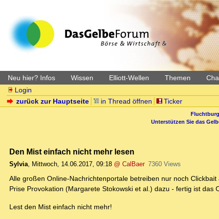
Neu hier? Infos
Wissen
Elliott-Wellen
Themen
Char
Login
zurück zur Hauptseite
in Thread öffnen
Ticker
Fluchtburg
Unterstützen Sie das Gel
Den Mist einfach nicht mehr lesen
Sylvia
,
Mittwoch, 14.06.2017, 09:18
@ CalBaer
7360 Views
Alle großen Online-Nachrichtenportale betreiben nur noch Clickbait
Prise Provokation (Margarete Stokowski et al.) dazu - fertig ist das
Lest den Mist einfach nicht mehr!