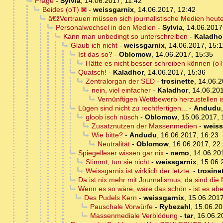
Frage
-
Sylvia
,
14.06.2017, 11:42
Beides (oT)
-
weissgarnix
,
14.06.2017, 12:42
â€žVertrauen müssen sich journalistische Medien heut
Personalwechsel in den Medien
-
Sylvia
,
14.06.2017
Kann man unbedingt so unterschreiben
-
Kaladho
Glaub ich nicht
-
weissgarnix
,
14.06.2017, 15:1
Ist das so?
-
Oblomow
,
14.06.2017, 15:35
Hätte es nicht besser schreiben können (oT
Quatsch!
-
Kaladhor
,
14.06.2017, 15:36
Zentralorgan der SED
-
trosinette
,
14.06.2
nein, viel einfacher
-
Kaladhor
,
14.06.201
Vernünftigen Wettbewerb herzustellen i
Lügen sind nicht zu rechtfertigen...
-
Andudu
gloob isch nüsch
-
Oblomow
,
15.06.2017, 
Zusatznutzen der Massenmedien
-
weiss
Wie bitte?
-
Andudu
,
16.06.2017, 16:23
Neutralität
-
Oblomow
,
16.06.2017, 22
Spiegelleser wissen gar nix
-
nemo
,
14.06.20
Stimmt, tun sie nicht
-
weissgarnix
,
15.06.
Weissgarnix ist wirklich der letzte.
-
trosine
Da ist nix mehr mit Journalismus, da sind die
Wenn es so wäre, wäre das schön - ist es abe
Des Pudels Kern
-
weissgarnix
,
15.06.2017
Pauschale Vorwürfe
-
Rybezahl
,
15.06.20
Massenmediale Verblödung
-
tar
,
16.06.2