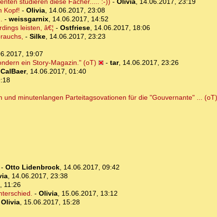
ten studieren diese Fächer..... :-))
-
Olivia
,
14.06.2017, 23:19
n Kopf!
-
Olivia
,
14.06.2017, 23:08
.
-
weissgarnix
,
14.06.2017, 14:52
dings leisten, â€¦
-
Ostfriese
,
14.06.2017, 18:06
brauchs,
-
Silke
,
14.06.2017, 23:23
06.2017, 19:07
ondern ein Story-Magazin." (oT)
-
tar
,
14.06.2017, 23:26
-
CalBaer
,
14.06.2017, 01:40
9:18
h und minutenlangen Parteitagsovationen für die "Gouvernante" ... (oT
-
Otto Lidenbrock
,
14.06.2017, 09:42
via
,
14.06.2017, 23:38
, 11:26
nterschied.
-
Olivia
,
15.06.2017, 13:12
-
Olivia
,
15.06.2017, 15:28