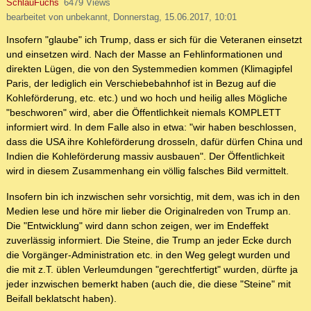
SchlauFuchs
6479 Views
bearbeitet von unbekannt, Donnerstag, 15.06.2017, 10:01
Insofern "glaube" ich Trump, dass er sich für die Veteranen einsetzt
und einsetzen wird. Nach der Masse an Fehlinformationen und
direkten Lügen, die von den Systemmedien kommen (Klimagipfel
Paris, der lediglich ein Verschiebebahnhof ist in Bezug auf die
Kohleförderung, etc. etc.) und wo hoch und heilig alles Mögliche
"beschworen" wird, aber die Öffentlichkeit niemals KOMPLETT
informiert wird. In dem Falle also in etwa: "wir haben beschlossen,
dass die USA ihre Kohleförderung drosseln, dafür dürfen China und
Indien die Kohleförderung massiv ausbauen". Der Öffentlichkeit
wird in diesem Zusammenhang ein völlig falsches Bild vermittelt.
Insofern bin ich inzwischen sehr vorsichtig, mit dem, was ich in den
Medien lese und höre mir lieber die Originalreden von Trump an.
Die "Entwicklung" wird dann schon zeigen, wer im Endeffekt
zuverlässig informiert. Die Steine, die Trump an jeder Ecke durch
die Vorgänger-Administration etc. in den Weg gelegt wurden und
die mit z.T. üblen Verleumdungen "gerechtfertigt" wurden, dürfte ja
jeder inzwischen bemerkt haben (auch die, die diese "Steine" mit
Beifall beklatscht haben).