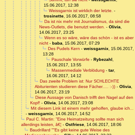
15.06.2017, 12:38
Weissgarnix ist wirklich der letzte.
-
trosinette
,
16.06.2017, 08:58
Da ist nix mehr mit Journalismus, da sind die
News-Outlets, die benutzt werden.
-
Olivia
,
14.06.2017, 23:25
Wenn es so wäre, wäre das schön - ist es aber
nicht
-
baba
,
15.06.2017, 07:29
Des Pudels Kern
-
weissgarnix
,
15.06.2017,
13:28
Pauschale Vorwürfe
-
Rybezahl
,
15.06.2017, 13:55
Massenmediale Verblödung
-
tar
,
16.06.2017, 14:12
Das zweite Problem ist: Nur SCHLECHTE
Abiturienten studieren diese Fächer..... :-))
-
Olivia
,
14.06.2017, 23:19
Diese Aussage von Danisch trifft den Nagel auf den
Kopf!
-
Olivia
,
14.06.2017, 23:08
Mit diesem Link ist einem mehr geholfen, glaube ich...
-
weissgarnix
,
14.06.2017, 14:52
Paul C. Martin: "Eine Heimatzeitung sollte man sich
allerdings leisten, â€¦
-
Ostfriese
,
14.06.2017, 18:06
Baudrillard ""Es gibt keine gute Weise des