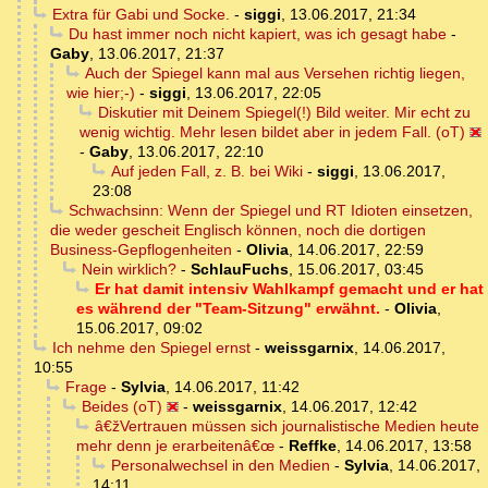
Extra für Gabi und Socke.
-
siggi
,
13.06.2017, 21:34
Du hast immer noch nicht kapiert, was ich gesagt habe
-
Gaby
,
13.06.2017, 21:37
Auch der Spiegel kann mal aus Versehen richtig liegen,
wie hier;-)
-
siggi
,
13.06.2017, 22:05
Diskutier mit Deinem Spiegel(!) Bild weiter. Mir echt zu
wenig wichtig. Mehr lesen bildet aber in jedem Fall. (oT)
-
Gaby
,
13.06.2017, 22:10
Auf jeden Fall, z. B. bei Wiki
-
siggi
,
13.06.2017,
23:08
Schwachsinn: Wenn der Spiegel und RT Idioten einsetzen,
die weder gescheit Englisch können, noch die dortigen
Business-Gepflogenheiten
-
Olivia
,
14.06.2017, 22:59
Nein wirklich?
-
SchlauFuchs
,
15.06.2017, 03:45
Er hat damit intensiv Wahlkampf gemacht und er hat
es während der "Team-Sitzung" erwähnt.
-
Olivia
,
15.06.2017, 09:02
Ich nehme den Spiegel ernst
-
weissgarnix
,
14.06.2017,
10:55
Frage
-
Sylvia
,
14.06.2017, 11:42
Beides (oT)
-
weissgarnix
,
14.06.2017, 12:42
â€žVertrauen müssen sich journalistische Medien heute
mehr denn je erarbeitenâ€œ
-
Reffke
,
14.06.2017, 13:58
Personalwechsel in den Medien
-
Sylvia
,
14.06.2017,
14:11