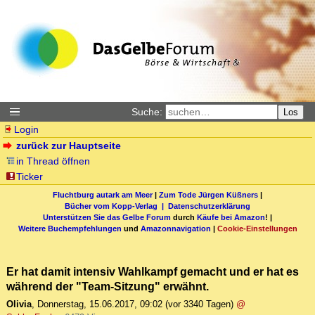
Suche:
Los
Login
zurück zur Hauptseite
in Thread öffnen
Ticker
Fluchtburg autark am Meer
|
Zum Tode Jürgen Küßners
|
Bücher vom Kopp-Verlag |
Datenschutzerklärung
Unterstützen Sie das Gelbe Forum
durch
Käufe bei Amazon
! |
Weitere Buchempfehlungen
und
Amazonnavigation
|
Cookie-Einstellungen
Er hat damit intensiv Wahlkampf gemacht und er hat es
während der "Team-Sitzung" erwähnt.
Olivia
,
Donnerstag, 15.06.2017, 09:02
(vor 3340 Tagen)
@