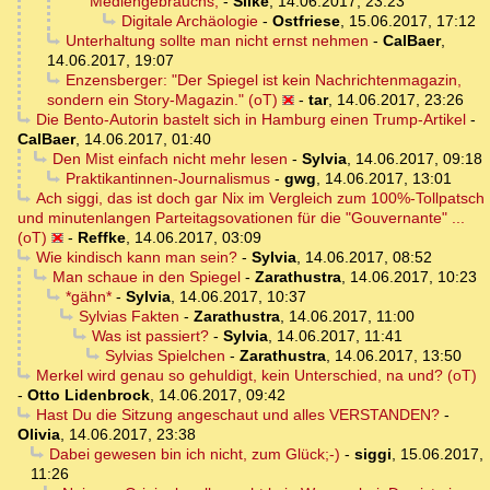
Mediengebrauchs,
-
Silke
,
14.06.2017, 23:23
Digitale Archäologie
-
Ostfriese
,
15.06.2017, 17:12
Unterhaltung sollte man nicht ernst nehmen
-
CalBaer
,
14.06.2017, 19:07
Enzensberger: "Der Spiegel ist kein Nachrichtenmagazin,
sondern ein Story-Magazin." (oT)
-
tar
,
14.06.2017, 23:26
Die Bento-Autorin bastelt sich in Hamburg einen Trump-Artikel
-
CalBaer
,
14.06.2017, 01:40
Den Mist einfach nicht mehr lesen
-
Sylvia
,
14.06.2017, 09:18
Praktikantinnen-Journalismus
-
gwg
,
14.06.2017, 13:01
Ach siggi, das ist doch gar Nix im Vergleich zum 100%-Tollpatsch
und minutenlangen Parteitagsovationen für die "Gouvernante" ...
(oT)
-
Reffke
,
14.06.2017, 03:09
Wie kindisch kann man sein?
-
Sylvia
,
14.06.2017, 08:52
Man schaue in den Spiegel
-
Zarathustra
,
14.06.2017, 10:23
*gähn*
-
Sylvia
,
14.06.2017, 10:37
Sylvias Fakten
-
Zarathustra
,
14.06.2017, 11:00
Was ist passiert?
-
Sylvia
,
14.06.2017, 11:41
Sylvias Spielchen
-
Zarathustra
,
14.06.2017, 13:50
Merkel wird genau so gehuldigt, kein Unterschied, na und? (oT)
-
Otto Lidenbrock
,
14.06.2017, 09:42
Hast Du die Sitzung angeschaut und alles VERSTANDEN?
-
Olivia
,
14.06.2017, 23:38
Dabei gewesen bin ich nicht, zum Glück;-)
-
siggi
,
15.06.2017,
11:26