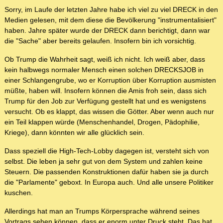
Sorry, im Laufe der letzten Jahre habe ich viel zu viel DRECK in den
Medien gelesen, mit dem diese die Bevölkerung "instrumentalisiert"
haben. Jahre später wurde der DRECK dann berichtigt, dann war
die "Sache" aber bereits gelaufen. Insofern bin ich vorsichtig.
Ob Trump die Wahrheit sagt, weiß ich nicht. Ich weiß aber, dass
kein halbwegs normaler Mensch einen solchen DRECKSJOB in
einer Schlangengrube, wo er Korruption über Korruption ausmisten
müßte, haben will. Insofern können die Amis froh sein, dass sich
Trump für den Job zur Verfügung gestellt hat und es wenigstens
versucht. Ob es klappt, das wissen die Götter. Aber wenn auch nur
ein Teil klappen würde (Menschenhandel, Drogen, Pädophilie,
Kriege), dann könnten wir alle glücklich sein.
Dass speziell die High-Tech-Lobby dagegen ist, versteht sich von
selbst. Die leben ja sehr gut von dem System und zahlen keine
Steuern. Die passenden Konstruktionen dafür haben sie ja durch
die "Parlamente" geboxt. In Europa auch. Und alle unsere Politiker
kuschen.
Allerdings hat man an Trumps Körpersprache während seines
Vortrags sehen können, dass er enorm unter Druck steht. Das hat