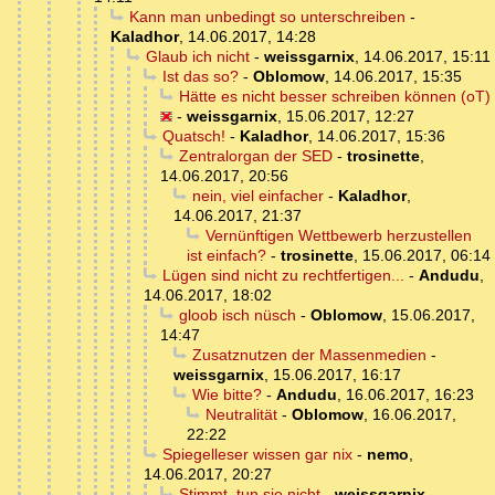
Kann man unbedingt so unterschreiben
-
Kaladhor
,
14.06.2017, 14:28
Glaub ich nicht
-
weissgarnix
,
14.06.2017, 15:11
Ist das so?
-
Oblomow
,
14.06.2017, 15:35
Hätte es nicht besser schreiben können (oT)
-
weissgarnix
,
15.06.2017, 12:27
Quatsch!
-
Kaladhor
,
14.06.2017, 15:36
Zentralorgan der SED
-
trosinette
,
14.06.2017, 20:56
nein, viel einfacher
-
Kaladhor
,
14.06.2017, 21:37
Vernünftigen Wettbewerb herzustellen
ist einfach?
-
trosinette
,
15.06.2017, 06:14
Lügen sind nicht zu rechtfertigen...
-
Andudu
,
14.06.2017, 18:02
gloob isch nüsch
-
Oblomow
,
15.06.2017,
14:47
Zusatznutzen der Massenmedien
-
weissgarnix
,
15.06.2017, 16:17
Wie bitte?
-
Andudu
,
16.06.2017, 16:23
Neutralität
-
Oblomow
,
16.06.2017,
22:22
Spiegelleser wissen gar nix
-
nemo
,
14.06.2017, 20:27
Stimmt, tun sie nicht
-
weissgarnix
,