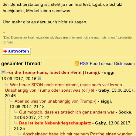
der Berichterstattung ist, steht ja nun mal fest. Egal, ob Schulz
hochjubeln, Merkel loben sonstwas.
Und mehr gibt es dazu auch nicht zu sagen.
--
"Das Dumme an Internetzitaten ist, dass man nie weiß, ob sie auch stimmen." Leonardo
da Vinci
antworten
gesamter Thread:
RSS-Feed dieser Diskussion
Für die Trump-Fans, lobet den Herrn (Trump).
-
siggi
,
13.06.2017, 20:16
Wer heute SPON noch ernst nimmt, muss noch viel lernen.
Unabhängig von Trump oder sonst was (oT)
-
Gaby
,
13.06.2017,
20:46
Aber so was von unabhängig von Trump;-)
-
siggi
,
13.06.2017, 21:18
Gut möglich, dass es tatsächlich ganz anders war
-
Socke
,
13.06.2017, 21:22
Das ist kein Nebenkriegschauplatz
-
Gaby
,
13.06.2017,
21:25
Anscheinend habe ich mit meinem Posting einen wunden