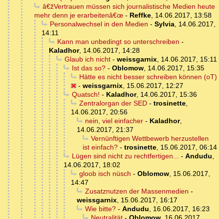
â€žVertrauen müssen sich journalistische Medien heute
mehr denn je erarbeitenâ€œ
-
Reffke
,
14.06.2017, 13:58
Personalwechsel in den Medien
-
Sylvia
,
14.06.2017,
14:11
Kann man unbedingt so unterschreiben
-
Kaladhor
,
14.06.2017, 14:28
Glaub ich nicht
-
weissgarnix
,
14.06.2017, 15:11
Ist das so?
-
Oblomow
,
14.06.2017, 15:35
Hätte es nicht besser schreiben können (oT)
-
weissgarnix
,
15.06.2017, 12:27
Quatsch!
-
Kaladhor
,
14.06.2017, 15:36
Zentralorgan der SED
-
trosinette
,
14.06.2017, 20:56
nein, viel einfacher
-
Kaladhor
,
14.06.2017, 21:37
Vernünftigen Wettbewerb herzustellen
ist einfach?
-
trosinette
,
15.06.2017, 06:14
Lügen sind nicht zu rechtfertigen...
-
Andudu
,
14.06.2017, 18:02
gloob isch nüsch
-
Oblomow
,
15.06.2017,
14:47
Zusatznutzen der Massenmedien
-
weissgarnix
,
15.06.2017, 16:17
Wie bitte?
-
Andudu
,
16.06.2017, 16:23
Neutralität
-
Oblomow
,
16.06.2017,