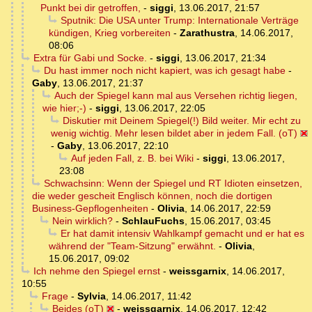
Punkt bei dir getroffen,
-
siggi
,
13.06.2017, 21:57
Sputnik: Die USA unter Trump: Internationale Verträge
kündigen, Krieg vorbereiten
-
Zarathustra
,
14.06.2017,
08:06
Extra für Gabi und Socke.
-
siggi
,
13.06.2017, 21:34
Du hast immer noch nicht kapiert, was ich gesagt habe
-
Gaby
,
13.06.2017, 21:37
Auch der Spiegel kann mal aus Versehen richtig liegen,
wie hier;-)
-
siggi
,
13.06.2017, 22:05
Diskutier mit Deinem Spiegel(!) Bild weiter. Mir echt zu
wenig wichtig. Mehr lesen bildet aber in jedem Fall. (oT)
-
Gaby
,
13.06.2017, 22:10
Auf jeden Fall, z. B. bei Wiki
-
siggi
,
13.06.2017,
23:08
Schwachsinn: Wenn der Spiegel und RT Idioten einsetzen,
die weder gescheit Englisch können, noch die dortigen
Business-Gepflogenheiten
-
Olivia
,
14.06.2017, 22:59
Nein wirklich?
-
SchlauFuchs
,
15.06.2017, 03:45
Er hat damit intensiv Wahlkampf gemacht und er hat es
während der "Team-Sitzung" erwähnt.
-
Olivia
,
15.06.2017, 09:02
Ich nehme den Spiegel ernst
-
weissgarnix
,
14.06.2017,
10:55
Frage
-
Sylvia
,
14.06.2017, 11:42
Beides (oT)
-
weissgarnix
,
14.06.2017, 12:42