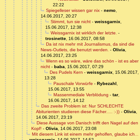
22:22
Spiegelleser wissen gar nix
-
nemo
,
14.06.2017, 20:27
Stimmt, tun sie nicht
-
weissgarnix
,
15.06.2017, 12:38
Weissgarnix ist wirklich der letzte.
-
trosinette
,
16.06.2017, 08:58
Da ist nix mehr mit Journalismus, da sind die
News-Outlets, die benutzt werden.
-
Olivia
,
14.06.2017, 23:25
Wenn es so wäre, wäre das schön - ist es aber
nicht
-
baba
,
15.06.2017, 07:29
Des Pudels Kern
-
weissgarnix
,
15.06.2017,
13:28
Pauschale Vorwürfe
-
Rybezahl
,
15.06.2017, 13:55
Massenmediale Verblödung
-
tar
,
16.06.2017, 14:12
Das zweite Problem ist: Nur SCHLECHTE
Abiturienten studieren diese Fächer..... :-))
-
Olivia
,
14.06.2017, 23:19
Diese Aussage von Danisch trifft den Nagel auf den
Kopf!
-
Olivia
,
14.06.2017, 23:08
Mit diesem Link ist einem mehr geholfen, glaube ich...
-
weissgarnix
,
14.06.2017, 14:52