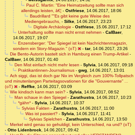
Paul C. Martin: "Eine Heimatzeitung sollte man sich
allerdings leisten, â€¦
-
Ostfriese
,
14.06.2017, 18:06
Baudrillard ""Es gibt keine gute Weise des
Mediengebrauchs,
-
Silke
,
14.06.2017, 23:23
Digitale Archäologie
-
Ostfriese
,
15.06.2017, 17:12
Unterhaltung sollte man nicht ernst nehmen
-
CalBaer
,
14.06.2017, 19:07
Enzensberger: "Der Spiegel ist kein Nachrichtenmagazin,
sondern ein Story-Magazin." (oT)
-
tar
,
14.06.2017, 23:26
Die Bento-Autorin bastelt sich in Hamburg einen Trump-Artikel
-
CalBaer
,
14.06.2017, 01:40
Den Mist einfach nicht mehr lesen
-
Sylvia
,
14.06.2017, 09:18
Praktikantinnen-Journalismus
-
gwg
,
14.06.2017, 13:01
Ach siggi, das ist doch gar Nix im Vergleich zum 100%-Tollpatsch
und minutenlangen Parteitagsovationen für die "Gouvernante" ...
(oT)
-
Reffke
,
14.06.2017, 03:09
Wie kindisch kann man sein?
-
Sylvia
,
14.06.2017, 08:52
Man schaue in den Spiegel
-
Zarathustra
,
14.06.2017, 10:23
*gähn*
-
Sylvia
,
14.06.2017, 10:37
Sylvias Fakten
-
Zarathustra
,
14.06.2017, 11:00
Was ist passiert?
-
Sylvia
,
14.06.2017, 11:41
Sylvias Spielchen
-
Zarathustra
,
14.06.2017, 13:50
Merkel wird genau so gehuldigt, kein Unterschied, na und? (oT)
-
Otto Lidenbrock
,
14.06.2017, 09:42