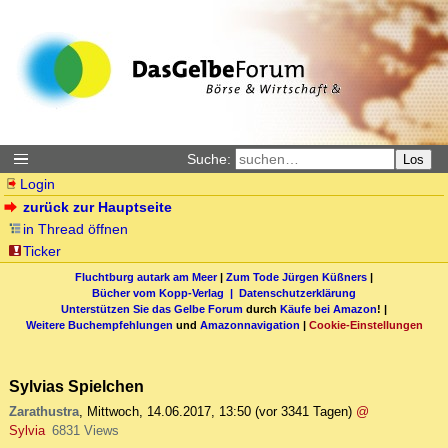
Suche:
Los
Login
zurück zur Hauptseite
in Thread öffnen
Ticker
Fluchtburg autark am Meer
|
Zum Tode Jürgen Küßners
|
Bücher vom Kopp-Verlag |
Datenschutzerklärung
Unterstützen Sie das Gelbe Forum
durch
Käufe bei Amazon
! |
Weitere Buchempfehlungen
und
Amazonnavigation
|
Cookie-Einstellungen
Sylvias Spielchen
Zarathustra
,
Mittwoch, 14.06.2017, 13:50
(vor 3341 Tagen)
@
Sylvia
6831 Views