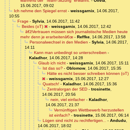
während der "Team-Sitzung" erwähnt.
-
Olivia
,
15.06.2017, 09:02
Ich nehme den Spiegel ernst
-
weissgarnix
,
14.06.2017,
10:55
Frage
-
Sylvia
,
14.06.2017, 11:42
Beides (oT)
-
weissgarnix
,
14.06.2017, 12:42
â€žVertrauen müssen sich journalistische Medien heute
mehr denn je erarbeitenâ€œ
-
Reffke
,
14.06.2017, 13:58
Personalwechsel in den Medien
-
Sylvia
,
14.06.2017,
14:11
Kann man unbedingt so unterschreiben
-
Kaladhor
,
14.06.2017, 14:28
Glaub ich nicht
-
weissgarnix
,
14.06.2017, 15:11
Ist das so?
-
Oblomow
,
14.06.2017, 15:35
Hätte es nicht besser schreiben können (oT)
-
weissgarnix
,
15.06.2017, 12:27
Quatsch!
-
Kaladhor
,
14.06.2017, 15:36
Zentralorgan der SED
-
trosinette
,
14.06.2017, 20:56
nein, viel einfacher
-
Kaladhor
,
14.06.2017, 21:37
Vernünftigen Wettbewerb herzustellen
ist einfach?
-
trosinette
,
15.06.2017, 06:14
Lügen sind nicht zu rechtfertigen...
-
Andudu
,
14.06.2017, 18:02