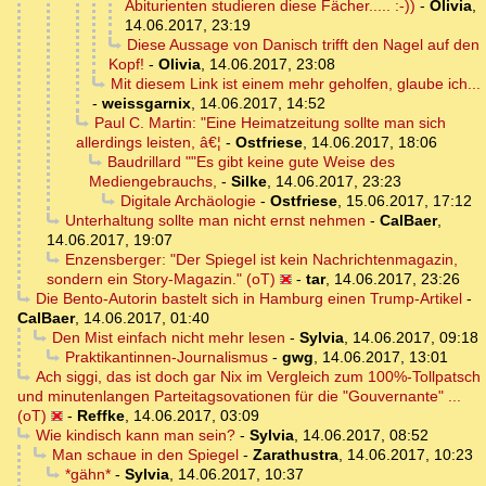
Abiturienten studieren diese Fächer..... :-))
-
Olivia
,
14.06.2017, 23:19
Diese Aussage von Danisch trifft den Nagel auf den
Kopf!
-
Olivia
,
14.06.2017, 23:08
Mit diesem Link ist einem mehr geholfen, glaube ich...
-
weissgarnix
,
14.06.2017, 14:52
Paul C. Martin: "Eine Heimatzeitung sollte man sich
allerdings leisten, â€¦
-
Ostfriese
,
14.06.2017, 18:06
Baudrillard ""Es gibt keine gute Weise des
Mediengebrauchs,
-
Silke
,
14.06.2017, 23:23
Digitale Archäologie
-
Ostfriese
,
15.06.2017, 17:12
Unterhaltung sollte man nicht ernst nehmen
-
CalBaer
,
14.06.2017, 19:07
Enzensberger: "Der Spiegel ist kein Nachrichtenmagazin,
sondern ein Story-Magazin." (oT)
-
tar
,
14.06.2017, 23:26
Die Bento-Autorin bastelt sich in Hamburg einen Trump-Artikel
-
CalBaer
,
14.06.2017, 01:40
Den Mist einfach nicht mehr lesen
-
Sylvia
,
14.06.2017, 09:18
Praktikantinnen-Journalismus
-
gwg
,
14.06.2017, 13:01
Ach siggi, das ist doch gar Nix im Vergleich zum 100%-Tollpatsch
und minutenlangen Parteitagsovationen für die "Gouvernante" ...
(oT)
-
Reffke
,
14.06.2017, 03:09
Wie kindisch kann man sein?
-
Sylvia
,
14.06.2017, 08:52
Man schaue in den Spiegel
-
Zarathustra
,
14.06.2017, 10:23
*gähn*
-
Sylvia
,
14.06.2017, 10:37