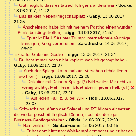
Gut möglich, dass es tatsächlich ganz anders war
-
Socke
,
13.06.2017, 21:22
Das ist kein Nebenkriegschauplatz
-
Gaby
,
13.06.2017,
21:25
Anscheinend habe ich mit meinem Posting einen wunden
Punkt bei dir getroffen,
-
siggi
,
13.06.2017, 21:57
Sputnik: Die USA unter Trump: Internationale Verträge
kündigen, Krieg vorbereiten
-
Zarathustra
,
14.06.2017,
08:06
Extra für Gabi und Socke.
-
siggi
,
13.06.2017, 21:34
Du hast immer noch nicht kapiert, was ich gesagt habe
-
Gaby
,
13.06.2017, 21:37
Auch der Spiegel kann mal aus Versehen richtig liegen,
wie hier;-)
-
siggi
,
13.06.2017, 22:05
Diskutier mit Deinem Spiegel(!) Bild weiter. Mir echt zu
wenig wichtig. Mehr lesen bildet aber in jedem Fall. (oT)
-
Gaby
,
13.06.2017, 22:10
Auf jeden Fall, z. B. bei Wiki
-
siggi
,
13.06.2017,
23:08
Schwachsinn: Wenn der Spiegel und RT Idioten einsetzen,
die weder gescheit Englisch können, noch die dortigen
Business-Gepflogenheiten
-
Olivia
,
14.06.2017, 22:59
Nein wirklich?
-
SchlauFuchs
,
15.06.2017, 03:45
Er hat damit intensiv Wahlkampf gemacht und er hat es