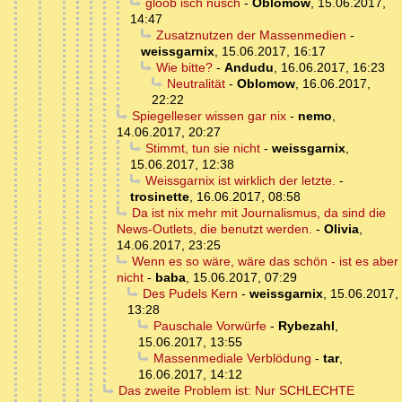
gloob isch nüsch
-
Oblomow
,
15.06.2017,
14:47
Zusatznutzen der Massenmedien
-
weissgarnix
,
15.06.2017, 16:17
Wie bitte?
-
Andudu
,
16.06.2017, 16:23
Neutralität
-
Oblomow
,
16.06.2017,
22:22
Spiegelleser wissen gar nix
-
nemo
,
14.06.2017, 20:27
Stimmt, tun sie nicht
-
weissgarnix
,
15.06.2017, 12:38
Weissgarnix ist wirklich der letzte.
-
trosinette
,
16.06.2017, 08:58
Da ist nix mehr mit Journalismus, da sind die
News-Outlets, die benutzt werden.
-
Olivia
,
14.06.2017, 23:25
Wenn es so wäre, wäre das schön - ist es aber
nicht
-
baba
,
15.06.2017, 07:29
Des Pudels Kern
-
weissgarnix
,
15.06.2017,
13:28
Pauschale Vorwürfe
-
Rybezahl
,
15.06.2017, 13:55
Massenmediale Verblödung
-
tar
,
16.06.2017, 14:12
Das zweite Problem ist: Nur SCHLECHTE