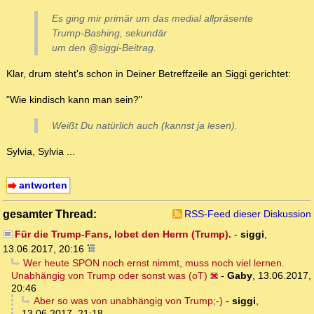
Es ging mir primär um das medial allpräsente
Trump-Bashing, sekundär
um den @siggi-Beitrag.
Klar, drum steht's schon in Deiner Betreffzeile an Siggi gerichtet:
"Wie kindisch kann man sein?"
Weißt Du natürlich auch (kannst ja lesen).
Sylvia, Sylvia ...
antworten
gesamter Thread:
RSS-Feed dieser Diskussion
Für die Trump-Fans, lobet den Herrn (Trump).
-
siggi
,
13.06.2017, 20:16
Wer heute SPON noch ernst nimmt, muss noch viel lernen.
Unabhängig von Trump oder sonst was (oT)
-
Gaby
,
13.06.2017,
20:46
Aber so was von unabhängig von Trump;-)
-
siggi
,
13.06.2017, 21:18