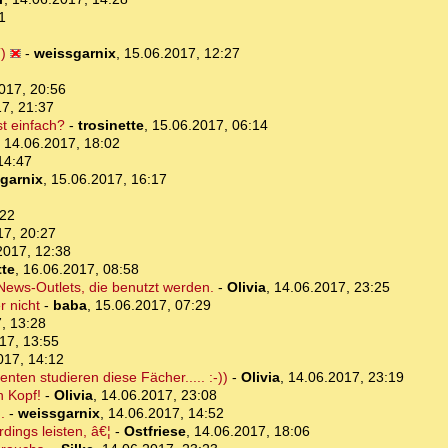
1
)
-
weissgarnix
,
15.06.2017, 12:27
017, 20:56
7, 21:37
st einfach?
-
trosinette
,
15.06.2017, 06:14
,
14.06.2017, 18:02
14:47
garnix
,
15.06.2017, 16:17
:22
17, 20:27
2017, 12:38
tte
,
16.06.2017, 08:58
 News-Outlets, die benutzt werden.
-
Olivia
,
14.06.2017, 23:25
r nicht
-
baba
,
15.06.2017, 07:29
, 13:28
17, 13:55
017, 14:12
ten studieren diese Fächer..... :-))
-
Olivia
,
14.06.2017, 23:19
n Kopf!
-
Olivia
,
14.06.2017, 23:08
.
-
weissgarnix
,
14.06.2017, 14:52
dings leisten, â€¦
-
Ostfriese
,
14.06.2017, 18:06