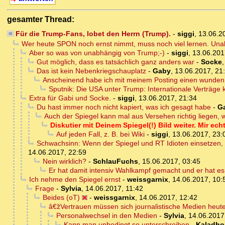
gesamter Thread:
Für die Trump-Fans, lobet den Herrn (Trump).
-
siggi
,
13.06.2
Wer heute SPON noch ernst nimmt, muss noch viel lernen. Una
Aber so was von unabhängig von Trump;-)
-
siggi
,
13.06.201
Gut möglich, dass es tatsächlich ganz anders war
-
Socke
Das ist kein Nebenkriegschauplatz
-
Gaby
,
13.06.2017, 21
Anscheinend habe ich mit meinem Posting einen wunden P
Sputnik: Die USA unter Trump: Internationale Verträge 
Extra für Gabi und Socke.
-
siggi
,
13.06.2017, 21:34
Du hast immer noch nicht kapiert, was ich gesagt habe
-
G
Auch der Spiegel kann mal aus Versehen richtig liegen, wi
Diskutier mit Deinem Spiegel(!) Bild weiter. Mir ech
Auf jeden Fall, z. B. bei Wiki
-
siggi
,
13.06.2017, 23:
Schwachsinn: Wenn der Spiegel und RT Idioten einsetzen, 
14.06.2017, 22:59
Nein wirklich?
-
SchlauFuchs
,
15.06.2017, 03:45
Er hat damit intensiv Wahlkampf gemacht und er hat e
Ich nehme den Spiegel ernst
-
weissgarnix
,
14.06.2017, 10:
Frage
-
Sylvia
,
14.06.2017, 11:42
Beides (oT)
-
weissgarnix
,
14.06.2017, 12:42
â€žVertrauen müssen sich journalistische Medien heut
Personalwechsel in den Medien
-
Sylvia
,
14.06.2017
Kann man unbedingt so unterschreiben
-
Kaladho