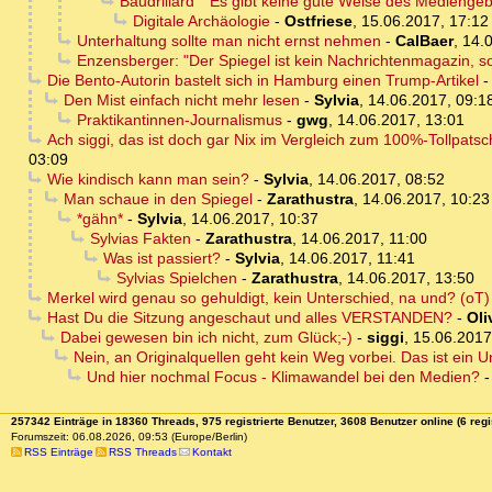
Baudrillard ""Es gibt keine gute Weise des Medienge
Digitale Archäologie
-
Ostfriese
,
15.06.2017, 17:12
Unterhaltung sollte man nicht ernst nehmen
-
CalBaer
,
14.
Enzensberger: "Der Spiegel ist kein Nachrichtenmagazin, s
Die Bento-Autorin bastelt sich in Hamburg einen Trump-Artikel
Den Mist einfach nicht mehr lesen
-
Sylvia
,
14.06.2017, 09:1
Praktikantinnen-Journalismus
-
gwg
,
14.06.2017, 13:01
Ach siggi, das ist doch gar Nix im Vergleich zum 100%-Tollpatsc
03:09
Wie kindisch kann man sein?
-
Sylvia
,
14.06.2017, 08:52
Man schaue in den Spiegel
-
Zarathustra
,
14.06.2017, 10:23
*gähn*
-
Sylvia
,
14.06.2017, 10:37
Sylvias Fakten
-
Zarathustra
,
14.06.2017, 11:00
Was ist passiert?
-
Sylvia
,
14.06.2017, 11:41
Sylvias Spielchen
-
Zarathustra
,
14.06.2017, 13:50
Merkel wird genau so gehuldigt, kein Unterschied, na und? (oT)
Hast Du die Sitzung angeschaut und alles VERSTANDEN?
-
Oli
Dabei gewesen bin ich nicht, zum Glück;-)
-
siggi
,
15.06.2017
Nein, an Originalquellen geht kein Weg vorbei. Das ist ein U
Und hier nochmal Focus - Klimawandel bei den Medien?
257342 Einträge in 18360 Threads, 975 registrierte Benutzer, 3608 Benutzer online (6 regi
Forumszeit: 06.08.2026, 09:53 (Europe/Berlin)
RSS Einträge
RSS Threads
Kontakt