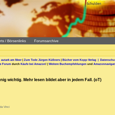
ts / Börsenlinks
Forumsarchive
 autark am Meer
|
Zum Tode Jürgen Küßners
|
Bücher vom Kopp-Verlag |
Datenschut
be Forum
durch
Käufe bei Amazon
! |
Weitere Buchempfehlungen
und
Amazonnavigat
nig wichtig. Mehr lesen bildet aber in jedem Fall. (oT)
da Vinci