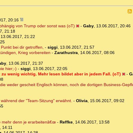
017, 20:16
bhängig von Trump oder sonst was (oT)
-
Gaby
,
13.06.2017, 20:46
7, 21:18
,
13.06.2017, 21:22
:25
unkt bei dir getroffen,
-
siggi
,
13.06.2017, 21:57
kündigen, Krieg vorbereiten
-
Zarathustra
,
14.06.2017, 08:06
aby
,
13.06.2017, 21:37
e hier;-)
-
siggi
,
13.06.2017, 22:05
t zu wenig wichtig. Mehr lesen bildet aber in jedem Fall. (oT)
-
G
08
die weder gescheit Englisch können, noch die dortigen Business-Gepf
s während der "Team-Sitzung" erwähnt.
-
Olivia
,
15.06.2017, 09:02
55
e mehr denn je erarbeitenâ€œ
-
Reffke
,
14.06.2017, 13:58
, 14:11
r
,
14.06.2017, 14:28