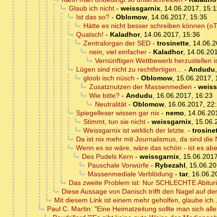
Glaub ich nicht
-
weissgarnix
,
14.06.2017, 15:1
Ist das so?
-
Oblomow
,
14.06.2017, 15:35
Hätte es nicht besser schreiben können (oT
Quatsch!
-
Kaladhor
,
14.06.2017, 15:36
Zentralorgan der SED
-
trosinette
,
14.06.2
nein, viel einfacher
-
Kaladhor
,
14.06.201
Vernünftigen Wettbewerb herzustellen i
Lügen sind nicht zu rechtfertigen...
-
Andudu
gloob isch nüsch
-
Oblomow
,
15.06.2017, 
Zusatznutzen der Massenmedien
-
weiss
Wie bitte?
-
Andudu
,
16.06.2017, 16:23
Neutralität
-
Oblomow
,
16.06.2017, 22
Spiegelleser wissen gar nix
-
nemo
,
14.06.20
Stimmt, tun sie nicht
-
weissgarnix
,
15.06.
Weissgarnix ist wirklich der letzte.
-
trosine
Da ist nix mehr mit Journalismus, da sind die
Wenn es so wäre, wäre das schön - ist es abe
Des Pudels Kern
-
weissgarnix
,
15.06.2017
Pauschale Vorwürfe
-
Rybezahl
,
15.06.20
Massenmediale Verblödung
-
tar
,
16.06.2
Das zweite Problem ist: Nur SCHLECHTE Abiturien
Diese Aussage von Danisch trifft den Nagel auf de
Mit diesem Link ist einem mehr geholfen, glaube ich..
Paul C. Martin: "Eine Heimatzeitung sollte man sich aller