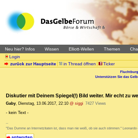
Neu hier? Infos
Wissen
Elliott-Wellen
Themen
Char
Login
zurück zur Hauptseite
in Thread öffnen
Ticker
Fluchtburg
Unterstützen Sie das Gel
Diskutier mit Deinem Spiegel(!) Bild weiter. Mir echt zu we
Gaby
,
Dienstag, 13.06.2017, 22:10
@ siggi
7427 Views
- kein Text -
--
"Das Dumme an Internetzitaten ist, dass man nie weiß, ob sie auch stimmen." Leonardo 
antworten