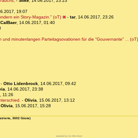
brauchs,
-
Silke
,
14.06.2017, 23:23
06.2017, 19:07
ondern ein Story-Magazin." (oT)
-
tar
,
14.06.2017, 23:26
-
CalBaer
,
14.06.2017, 01:40
8
h und minutenlangen Parteitagsovationen für die "Gouvernante" ... (oT
-
Otto Lidenbrock
,
14.06.2017, 09:42
via
,
14.06.2017, 23:38
, 11:26
nterschied.
-
Olivia
,
15.06.2017, 13:12
-
Olivia
,
15.06.2017, 15:28
strierte, 3602 Gäste)
powered by my little forum