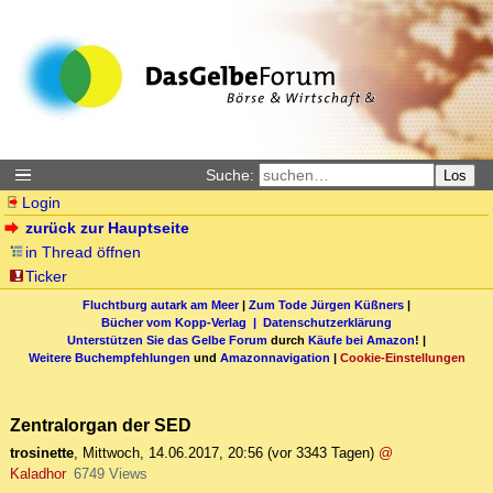
Suche:
Los
Login
zurück zur Hauptseite
in Thread öffnen
Ticker
Fluchtburg autark am Meer
|
Zum Tode Jürgen Küßners
|
Bücher vom Kopp-Verlag |
Datenschutzerklärung
Unterstützen Sie das Gelbe Forum
durch
Käufe bei Amazon
! |
Weitere Buchempfehlungen
und
Amazonnavigation
|
Cookie-Einstellungen
Zentralorgan der SED
trosinette
,
Mittwoch, 14.06.2017, 20:56
(vor 3343 Tagen)
@
Kaladhor
6749 Views