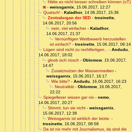
Hätte es nicht besser schreiben können (oT)
-
weissgarnix
,
15.06.2017, 12:27
Quatsch!
-
Kaladhor
,
14.06.2017, 15:36
Zentralorgan der SED
-
trosinette
,
14.06.2017, 20:56
nein, viel einfacher
-
Kaladhor
,
14.06.2017, 21:37
Vernünftigen Wettbewerb herzustellen
ist einfach?
-
trosinette
,
15.06.2017, 06:14
Lügen sind nicht zu rechtfertigen...
-
Andudu
,
14.06.2017, 18:02
gloob isch nüsch
-
Oblomow
,
15.06.2017,
14:47
Zusatznutzen der Massenmedien
-
weissgarnix
,
15.06.2017, 16:17
Wie bitte?
-
Andudu
,
16.06.2017, 16:23
Neutralität
-
Oblomow
,
16.06.2017,
22:22
Spiegelleser wissen gar nix
-
nemo
,
14.06.2017, 20:27
Stimmt, tun sie nicht
-
weissgarnix
,
15.06.2017, 12:38
Weissgarnix ist wirklich der letzte.
-
trosinette
,
16.06.2017, 08:58
Da ist nix mehr mit Journalismus, da sind die