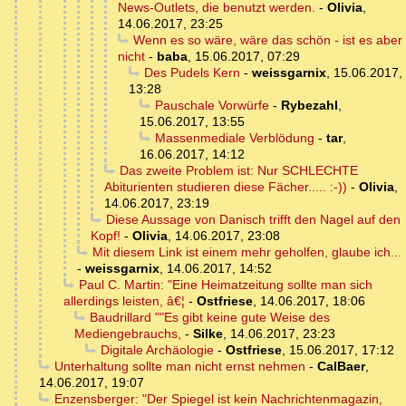
News-Outlets, die benutzt werden.
-
Olivia
,
14.06.2017, 23:25
Wenn es so wäre, wäre das schön - ist es aber
nicht
-
baba
,
15.06.2017, 07:29
Des Pudels Kern
-
weissgarnix
,
15.06.2017,
13:28
Pauschale Vorwürfe
-
Rybezahl
,
15.06.2017, 13:55
Massenmediale Verblödung
-
tar
,
16.06.2017, 14:12
Das zweite Problem ist: Nur SCHLECHTE
Abiturienten studieren diese Fächer..... :-))
-
Olivia
,
14.06.2017, 23:19
Diese Aussage von Danisch trifft den Nagel auf den
Kopf!
-
Olivia
,
14.06.2017, 23:08
Mit diesem Link ist einem mehr geholfen, glaube ich...
-
weissgarnix
,
14.06.2017, 14:52
Paul C. Martin: "Eine Heimatzeitung sollte man sich
allerdings leisten, â€¦
-
Ostfriese
,
14.06.2017, 18:06
Baudrillard ""Es gibt keine gute Weise des
Mediengebrauchs,
-
Silke
,
14.06.2017, 23:23
Digitale Archäologie
-
Ostfriese
,
15.06.2017, 17:12
Unterhaltung sollte man nicht ernst nehmen
-
CalBaer
,
14.06.2017, 19:07
Enzensberger: "Der Spiegel ist kein Nachrichtenmagazin,