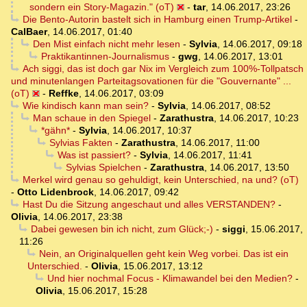
sondern ein Story-Magazin." (oT)
-
tar
,
14.06.2017, 23:26
Die Bento-Autorin bastelt sich in Hamburg einen Trump-Artikel
-
CalBaer
,
14.06.2017, 01:40
Den Mist einfach nicht mehr lesen
-
Sylvia
,
14.06.2017, 09:18
Praktikantinnen-Journalismus
-
gwg
,
14.06.2017, 13:01
Ach siggi, das ist doch gar Nix im Vergleich zum 100%-Tollpatsch
und minutenlangen Parteitagsovationen für die "Gouvernante" ...
(oT)
-
Reffke
,
14.06.2017, 03:09
Wie kindisch kann man sein?
-
Sylvia
,
14.06.2017, 08:52
Man schaue in den Spiegel
-
Zarathustra
,
14.06.2017, 10:23
*gähn*
-
Sylvia
,
14.06.2017, 10:37
Sylvias Fakten
-
Zarathustra
,
14.06.2017, 11:00
Was ist passiert?
-
Sylvia
,
14.06.2017, 11:41
Sylvias Spielchen
-
Zarathustra
,
14.06.2017, 13:50
Merkel wird genau so gehuldigt, kein Unterschied, na und? (oT)
-
Otto Lidenbrock
,
14.06.2017, 09:42
Hast Du die Sitzung angeschaut und alles VERSTANDEN?
-
Olivia
,
14.06.2017, 23:38
Dabei gewesen bin ich nicht, zum Glück;-)
-
siggi
,
15.06.2017,
11:26
Nein, an Originalquellen geht kein Weg vorbei. Das ist ein
Unterschied.
-
Olivia
,
15.06.2017, 13:12
Und hier nochmal Focus - Klimawandel bei den Medien?
-
Olivia
,
15.06.2017, 15:28