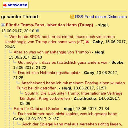
antworten
gesamter Thread:
RSS-Feed dieser Diskussion
Für die Trump-Fans, lobet den Herrn (Trump).
-
siggi
,
13.06.2017, 20:16
Wer heute SPON noch ernst nimmt, muss noch viel lernen.
Unabhängig von Trump oder sonst was (oT)
-
Gaby
,
13.06.2017,
20:46
Aber so was von unabhängig von Trump;-)
-
siggi
,
13.06.2017, 21:18
Gut möglich, dass es tatsächlich ganz anders war
-
Socke
,
13.06.2017, 21:22
Das ist kein Nebenkriegschauplatz
-
Gaby
,
13.06.2017,
21:25
Anscheinend habe ich mit meinem Posting einen wunden
Punkt bei dir getroffen,
-
siggi
,
13.06.2017, 21:57
Sputnik: Die USA unter Trump: Internationale Verträge
kündigen, Krieg vorbereiten
-
Zarathustra
,
14.06.2017,
08:06
Extra für Gabi und Socke.
-
siggi
,
13.06.2017, 21:34
Du hast immer noch nicht kapiert, was ich gesagt habe
-
Gaby
,
13.06.2017, 21:37
Auch der Spiegel kann mal aus Versehen richtig liegen,