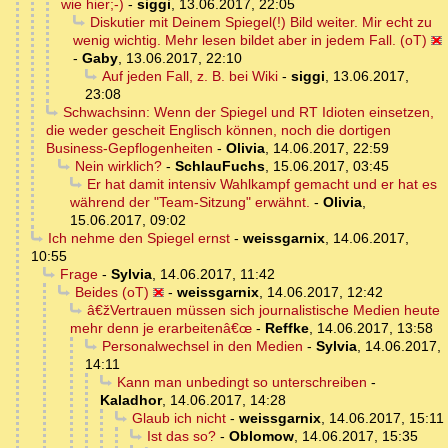
wie hier;-)
-
siggi
,
13.06.2017, 22:05
Diskutier mit Deinem Spiegel(!) Bild weiter. Mir echt zu
wenig wichtig. Mehr lesen bildet aber in jedem Fall. (oT)
-
Gaby
,
13.06.2017, 22:10
Auf jeden Fall, z. B. bei Wiki
-
siggi
,
13.06.2017,
23:08
Schwachsinn: Wenn der Spiegel und RT Idioten einsetzen,
die weder gescheit Englisch können, noch die dortigen
Business-Gepflogenheiten
-
Olivia
,
14.06.2017, 22:59
Nein wirklich?
-
SchlauFuchs
,
15.06.2017, 03:45
Er hat damit intensiv Wahlkampf gemacht und er hat es
während der "Team-Sitzung" erwähnt.
-
Olivia
,
15.06.2017, 09:02
Ich nehme den Spiegel ernst
-
weissgarnix
,
14.06.2017,
10:55
Frage
-
Sylvia
,
14.06.2017, 11:42
Beides (oT)
-
weissgarnix
,
14.06.2017, 12:42
â€žVertrauen müssen sich journalistische Medien heute
mehr denn je erarbeitenâ€œ
-
Reffke
,
14.06.2017, 13:58
Personalwechsel in den Medien
-
Sylvia
,
14.06.2017,
14:11
Kann man unbedingt so unterschreiben
-
Kaladhor
,
14.06.2017, 14:28
Glaub ich nicht
-
weissgarnix
,
14.06.2017, 15:11
Ist das so?
-
Oblomow
,
14.06.2017, 15:35