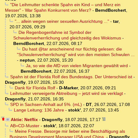
"Die Leihmutter schenkte Spahn ein Kind – und Merz ein
Messer" - War Spahn Konkurrent von Merz?
-
BerndBorchert
,
19.07.2026, 13:38
"... allein wegen seiner sexuellen Ausrichtung ..."
-
tar
,
20.07.2026, 09:29
Die Regenbogenfahne ist Symbol der
Schwulenverherrlichung und gleichzeitig des Wokismus
-
BerndBorchert
,
22.07.2026, 08:17
Du hast @tar anscheinend nur flüchtig gelesen: die
"Schwulenverherrlichung" wird von den meisten Schwulen ...
-
neptun
,
22.07.2026, 15:20
Ja, so wie die AfD von vielen Migranten gewählt wird
-
BerndBorchert
,
22.07.2026, 16:37
Spahn ist der Florida Rolf des Bundestags. Der Unterschied ist
-
Dragonfly
,
19.07.2026, 15:30
Dank für Florida Rolf
-
D-Marker
,
20.07.2026, 09:21
Leihmutter verweigerte Abtreibung – jetzt wird sie verklagt
-
Dragonfly
,
21.07.2026, 16:35
SPD in Sachsen-Anhalt auf 5%. (mL)
-
DT
,
26.07.2026, 17:08
Lange Leitung: 136 Jahre
-
stokk'
,
27.07.2026, 13:45
Aktie: Netflix
-
Dragonfly
,
18.07.2026, 17:17
AB=CD-Muster
-
stokk'
,
18.07.2026, 22:07
Meine Fresse. Besorge mir lieber eine Beschäftigung als
Business Development Manager USA und China.
-
Dragonfly
,