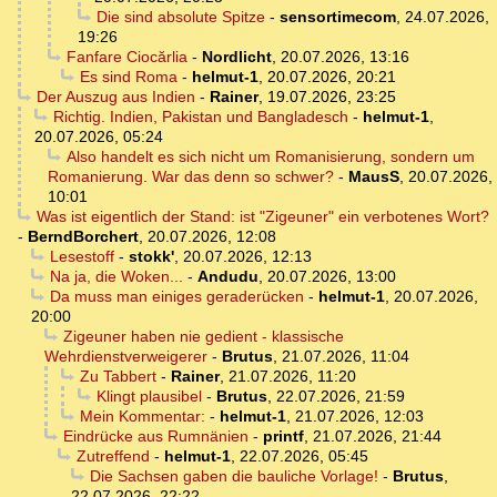
Die sind absolute Spitze
-
sensortimecom
,
24.07.2026,
19:26
Fanfare Ciocărlia
-
Nordlicht
,
20.07.2026, 13:16
Es sind Roma
-
helmut-1
,
20.07.2026, 20:21
Der Auszug aus Indien
-
Rainer
,
19.07.2026, 23:25
Richtig. Indien, Pakistan und Bangladesch
-
helmut-1
,
20.07.2026, 05:24
Also handelt es sich nicht um Romanisierung, sondern um
Romanierung. War das denn so schwer?
-
MausS
,
20.07.2026,
10:01
Was ist eigentlich der Stand: ist "Zigeuner" ein verbotenes Wort?
-
BerndBorchert
,
20.07.2026, 12:08
Lesestoff
-
stokk'
,
20.07.2026, 12:13
Na ja, die Woken...
-
Andudu
,
20.07.2026, 13:00
Da muss man einiges geraderücken
-
helmut-1
,
20.07.2026,
20:00
Zigeuner haben nie gedient - klassische
Wehrdienstverweigerer
-
Brutus
,
21.07.2026, 11:04
Zu Tabbert
-
Rainer
,
21.07.2026, 11:20
Klingt plausibel
-
Brutus
,
22.07.2026, 21:59
Mein Kommentar:
-
helmut-1
,
21.07.2026, 12:03
Eindrücke aus Rumnänien
-
printf
,
21.07.2026, 21:44
Zutreffend
-
helmut-1
,
22.07.2026, 05:45
Die Sachsen gaben die bauliche Vorlage!
-
Brutus
,
22.07.2026, 22:22