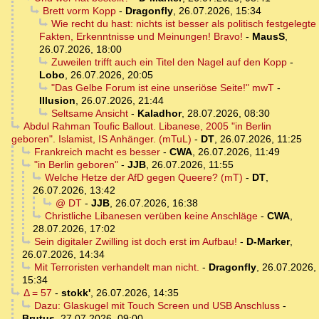
Brett vorm Kopp
-
Dragonfly
,
26.07.2026, 15:34
Wie recht du hast: nichts ist besser als politisch festgelegte
Fakten, Erkenntnisse und Meinungen! Bravo!
-
MausS
,
26.07.2026, 18:00
Zuweilen trifft auch ein Titel den Nagel auf den Kopp
-
Lobo
,
26.07.2026, 20:05
"Das Gelbe Forum ist eine unseriöse Seite!" mwT
-
Illusion
,
26.07.2026, 21:44
Seltsame Ansicht
-
Kaladhor
,
28.07.2026, 08:30
Abdul Rahman Toufic Ballout. Libanese, 2005 "in Berlin
geboren". Islamist, IS Anhänger. (mTuL)
-
DT
,
26.07.2026, 11:25
Frankreich macht es besser
-
CWA
,
26.07.2026, 11:49
"in Berlin geboren"
-
JJB
,
26.07.2026, 11:55
Welche Hetze der AfD gegen Queere? (mT)
-
DT
,
26.07.2026, 13:42
@ DT
-
JJB
,
26.07.2026, 16:38
Christliche Libanesen verüben keine Anschläge
-
CWA
,
28.07.2026, 17:02
Sein digitaler Zwilling ist doch erst im Aufbau!
-
D-Marker
,
26.07.2026, 14:34
Mit Terroristen verhandelt man nicht.
-
Dragonfly
,
26.07.2026,
15:34
Δ = 57
-
stokk'
,
26.07.2026, 14:35
Dazu: Glaskugel mit Touch Screen und USB Anschluss
-
Brutus
,
27.07.2026, 09:00