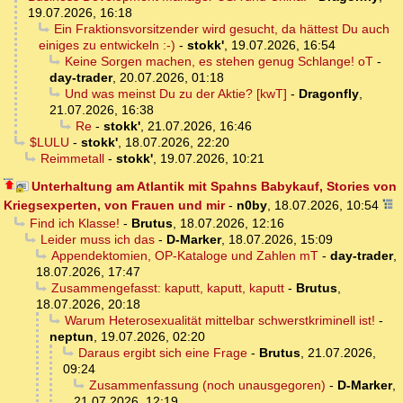
19.07.2026, 16:18
Ein Fraktionsvorsitzender wird gesucht, da hättest Du auch
einiges zu entwickeln :-)
-
stokk'
,
19.07.2026, 16:54
Keine Sorgen machen, es stehen genug Schlange! oT
-
day-trader
,
20.07.2026, 01:18
Und was meinst Du zu der Aktie? [kwT]
-
Dragonfly
,
21.07.2026, 16:38
Re
-
stokk'
,
21.07.2026, 16:46
$LULU
-
stokk'
,
18.07.2026, 22:20
Reimmetall
-
stokk'
,
19.07.2026, 10:21
Unterhaltung am Atlantik mit Spahns Babykauf, Stories von
Kriegsexperten, von Frauen und mir
-
n0by
,
18.07.2026, 10:54
Find ich Klasse!
-
Brutus
,
18.07.2026, 12:16
Leider muss ich das
-
D-Marker
,
18.07.2026, 15:09
Appendektomien, OP-Kataloge und Zahlen mT
-
day-trader
,
18.07.2026, 17:47
Zusammengefasst: kaputt, kaputt, kaputt
-
Brutus
,
18.07.2026, 20:18
Warum Heterosexualität mittelbar schwerstkriminell ist!
-
neptun
,
19.07.2026, 02:20
Daraus ergibt sich eine Frage
-
Brutus
,
21.07.2026,
09:24
Zusammenfassung (noch unausgegoren)
-
D-Marker
,
21.07.2026, 12:19