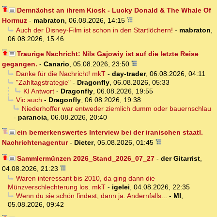
Demnächst an ihrem Kiosk - Lucky Donald & The Whale Of
Hormuz
-
mabraton
,
06.08.2026, 14:15
Auch der Disney-Film ist schon in den Startlöchern!
-
mabraton
,
06.08.2026, 15:46
Traurige Nachricht: Nils Gajowiy ist auf die letzte Reise
gegangen.
-
Canario
,
05.08.2026, 23:50
Danke für die Nachricht! mkT
-
day-trader
,
06.08.2026, 04:11
"Zahltagstrategie"
-
Dragonfly
,
06.08.2026, 05:33
KI Antwort
-
Dragonfly
,
06.08.2026, 19:55
Vic auch
-
Dragonfly
,
06.08.2026, 19:38
Niederhoffer war entweder ziemlich dumm oder bauernschlau
-
paranoia
,
06.08.2026, 20:40
ein bemerkenswertes Interview bei der iranischen staatl.
Nachrichtenagentur
-
Dieter
,
05.08.2026, 01:45
Sammlermünzen 2026_Stand_2026_07_27
-
der Gitarrist
,
04.08.2026, 21:23
Waren interessant bis 2010, da ging dann die
Münzverschlechterung los. mkT
-
igelei
,
04.08.2026, 22:35
Wenn du sie schön findest, dann ja. Andernfalls...
-
MI
,
05.08.2026, 09:42