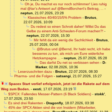
Oh je, Du machst es nur noch schlimmer! Lies ruhig
mal @tar's Antwort auf @BerndBorchert's Beitrag, ...
-
neptun
,
21.07.2026, 23:28
Klassisches 40/40/15/5% Problem
-
Brutus
,
22.07.2026, 10:09
Du redest so einen Schrott daher! Willst Du das
Gelbe zu einem Anti-Schwulen-Forum machen?!
-
neptun
,
22.07.2026, 15:30
Mir fehlt da ein wenig die Sachlichkeit
-
Brutus
,
25.07.2026, 00:04
@Brutus und @Bernd, Ihr habt recht, ich habe
besseres zu tun, als mich um Eure widerliche
Hetzkampagne ...
-
neptun
,
25.07.2026, 05:28
Das darfst Du net so verbissen sehen
-
D-
Marker
,
02.08.2026, 10:36
Leserzuschriten dazu
-
Brutus
,
22.07.2026, 08:30
Pharma- und die Folgen
-
satsangi
,
21.07.2026, 15:27
Spacex Start verlief erfolgreich, jetzt ist die Rakete auf dem
Weg zum Boden.
-
eesti
,
17.07.2026, 23:19
$SPCX: Fallendes Messer-Pattern (6 Black Soldiers)
-
stokk'
,
17.07.2026, 23:50
Es sind drei Rakenten
-
Dragonfly
,
18.07.2026, 03:38
45% der SPCX Aktien sind die von Insidern (Mitarbeiter,