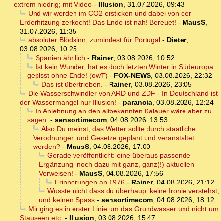
extrem niedrig; mit Video
-
Illusion
,
31.07.2026, 09:43
Und wir werden im CO2 ersticken und dabei von der
Erderhitzung zerkocht! Das Ende ist nah! Bereuet!
-
MausS
,
31.07.2026, 11:35
absoluter Blödsinn, zumindest für Portugal
-
Dieter
,
03.08.2026, 10:25
Spanien ähnlich
-
Rainer
,
03.08.2026, 10:52
Ist kein Wunder, hat es doch letzten Winter in Südeuropa
gepisst ohne Ende! (owT)
-
FOX-NEWS
,
03.08.2026, 22:32
Das ist übertrieben.
-
Rainer
,
03.08.2026, 23:05
Die Wasserschwindler von ARD und ZDF - In Deutschland ist
der Wassermangel nur Illusion!
-
paranoia
,
03.08.2026, 12:24
In Anlehnung an den altbekannten Kalauer wäre aber zu
sagen:
-
sensortimecom
,
04.08.2026, 13:53
Also Du meinst, das Wetter sollte durch staatliche
Verodnungen und Gesetze geplant und veranstaltet
werden?
-
MausS
,
04.08.2026, 17:00
Gerade veröffentlicht: eine überaus passende
Ergänzung, noch dazu mit ganz, ganz(!) aktuellen
Verweisen!
-
MausS
,
04.08.2026, 17:56
Erinnerungen an 1976
-
Rainer
,
04.08.2026, 21:12
Wusste nicht dass du überhaupt keine Ironie verstehst,
und keinen Spass
-
sensortimecom
,
04.08.2026, 18:12
Mir ging es in erster Linie um das Grundwasser und nicht um
Stauseen etc.
-
Illusion
,
03.08.2026, 15:47