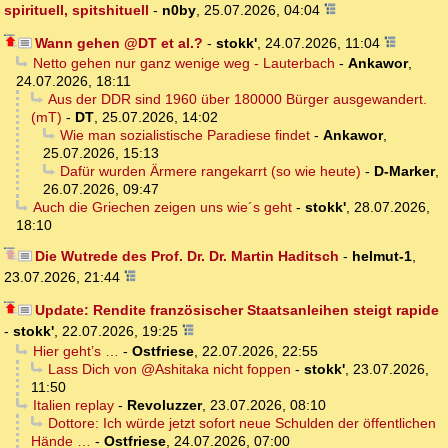
spirituell, spitshituell
-
n0by
,
25.07.2026, 04:04
Wann gehen @DT et al.?
-
stokk'
,
24.07.2026, 11:04
Netto gehen nur ganz wenige weg - Lauterbach
-
Ankawor
,
24.07.2026, 18:11
Aus der DDR sind 1960 über 180000 Bürger ausgewandert.
(mT)
-
DT
,
25.07.2026, 14:02
Wie man sozialistische Paradiese findet
-
Ankawor
,
25.07.2026, 15:13
Dafür wurden Ärmere rangekarrt (so wie heute)
-
D-Marker
,
26.07.2026, 09:47
Auch die Griechen zeigen uns wie´s geht
-
stokk'
,
28.07.2026,
18:10
Die Wutrede des Prof. Dr. Dr. Martin Haditsch
-
helmut-1
,
23.07.2026, 21:44
Update: Rendite französischer Staatsanleihen steigt rapide
-
stokk'
,
22.07.2026, 19:25
Hier geht’s …
-
Ostfriese
,
22.07.2026, 22:55
Lass Dich von @Ashitaka nicht foppen
-
stokk'
,
23.07.2026,
11:50
Italien replay
-
Revoluzzer
,
23.07.2026, 08:10
Dottore: Ich würde jetzt sofort neue Schulden der öffentlichen
Hände …
-
Ostfriese
,
24.07.2026, 07:00