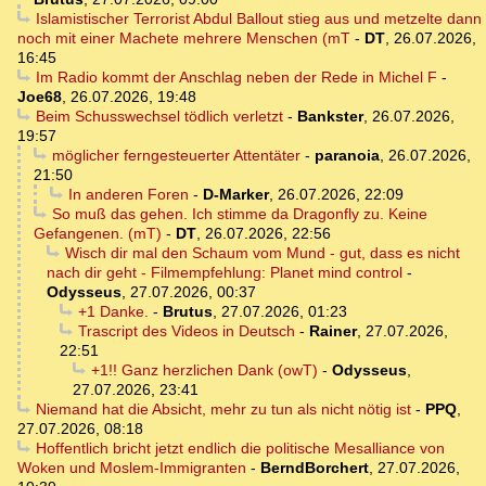
Islamistischer Terrorist Abdul Ballout stieg aus und metzelte dann
noch mit einer Machete mehrere Menschen (mT
-
DT
,
26.07.2026,
16:45
Im Radio kommt der Anschlag neben der Rede in Michel F
-
Joe68
,
26.07.2026, 19:48
Beim Schusswechsel tödlich verletzt
-
Bankster
,
26.07.2026,
19:57
möglicher ferngesteuerter Attentäter
-
paranoia
,
26.07.2026,
21:50
In anderen Foren
-
D-Marker
,
26.07.2026, 22:09
So muß das gehen. Ich stimme da Dragonfly zu. Keine
Gefangenen. (mT)
-
DT
,
26.07.2026, 22:56
Wisch dir mal den Schaum vom Mund - gut, dass es nicht
nach dir geht - Filmempfehlung: Planet mind control
-
Odysseus
,
27.07.2026, 00:37
+1 Danke.
-
Brutus
,
27.07.2026, 01:23
Trascript des Videos in Deutsch
-
Rainer
,
27.07.2026,
22:51
+1!! Ganz herzlichen Dank (owT)
-
Odysseus
,
27.07.2026, 23:41
Niemand hat die Absicht, mehr zu tun als nicht nötig ist
-
PPQ
,
27.07.2026, 08:18
Hoffentlich bricht jetzt endlich die politische Mesalliance von
Woken und Moslem-Immigranten
-
BerndBorchert
,
27.07.2026,