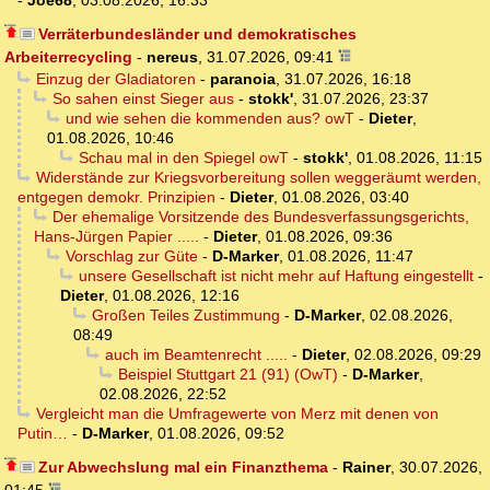
-
Joe68
,
03.08.2026, 16:33
Verräterbundesländer und demokratisches
Arbeiterrecycling
-
nereus
,
31.07.2026, 09:41
Einzug der Gladiatoren
-
paranoia
,
31.07.2026, 16:18
So sahen einst Sieger aus
-
stokk'
,
31.07.2026, 23:37
und wie sehen die kommenden aus? owT
-
Dieter
,
01.08.2026, 10:46
Schau mal in den Spiegel owT
-
stokk'
,
01.08.2026, 11:15
Widerstände zur Kriegsvorbereitung sollen weggeräumt werden,
entgegen demokr. Prinzipien
-
Dieter
,
01.08.2026, 03:40
Der ehemalige Vorsitzende des Bundesverfassungsgerichts,
Hans-Jürgen Papier .....
-
Dieter
,
01.08.2026, 09:36
Vorschlag zur Güte
-
D-Marker
,
01.08.2026, 11:47
unsere Gesellschaft ist nicht mehr auf Haftung eingestellt
-
Dieter
,
01.08.2026, 12:16
Großen Teiles Zustimmung
-
D-Marker
,
02.08.2026,
08:49
auch im Beamtenrecht .....
-
Dieter
,
02.08.2026, 09:29
Beispiel Stuttgart 21 (91) (OwT)
-
D-Marker
,
02.08.2026, 22:52
Vergleicht man die Umfragewerte von Merz mit denen von
Putin…
-
D-Marker
,
01.08.2026, 09:52
Zur Abwechslung mal ein Finanzthema
-
Rainer
,
30.07.2026,