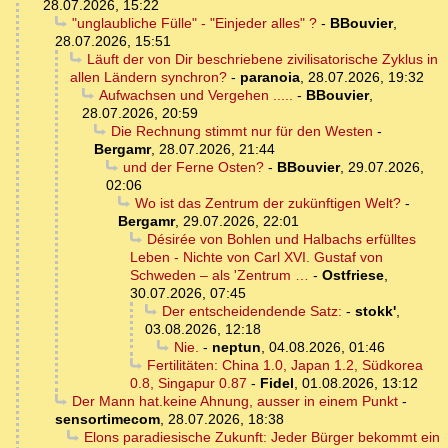
28.07.2026, 15:22
"unglaubliche Fülle" - "Einjeder alles" ?
-
BBouvier
,
28.07.2026, 15:51
Läuft der von Dir beschriebene zivilisatorische Zyklus in
allen Ländern synchron?
-
paranoia
,
28.07.2026, 19:32
Aufwachsen und Vergehen .....
-
BBouvier
,
28.07.2026, 20:59
Die Rechnung stimmt nur für den Westen
-
Bergamr
,
28.07.2026, 21:44
und der Ferne Osten?
-
BBouvier
,
29.07.2026,
02:06
Wo ist das Zentrum der zukünftigen Welt?
-
Bergamr
,
29.07.2026, 22:01
Désirée von Bohlen und Halbachs erfülltes
Leben - Nichte von Carl XVI. Gustaf von
Schweden – als 'Zentrum …
-
Ostfriese
,
30.07.2026, 07:45
Der entscheidendende Satz:
-
stokk'
,
03.08.2026, 12:18
Nie.
-
neptun
,
04.08.2026, 01:46
Fertilitäten: China 1.0, Japan 1.2, Südkorea
0.8, Singapur 0.87
-
Fidel
,
01.08.2026, 13:12
Der Mann hat.keine Ahnung, ausser in einem Punkt
-
sensortimecom
,
28.07.2026, 18:38
Elons paradiesische Zukunft: Jeder Bürger bekommt ein