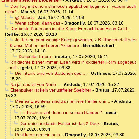
Energie(speicher)probleme?
-
Ankawor
,
16.07.2026, 08:36
Den Tag mit einem sinnlosen Späßchen beginnen - warum auch
nicht?
-
MausS
,
16.07.2026, 11:14
@ Mauss
-
JJB
,
16.07.2026, 14:08
Wenn schon, dann das
-
Dragonfly
,
18.07.2026, 03:16
Der beste Kaufmann ist der Krieg. Er macht aus Eisen Gold.
-
Reffke
,
16.07.2026, 20:19
Ja, für ein paar wenige Kriegsgewinnler, z.B. Rheinmetall oder
Krauss-Maffei, und deren Aktionäre
-
BerndBorchert
,
17.07.2026, 14:18
Doppelter Irrtum
-
neptun
,
17.07.2026, 15:11
Ich dachte bisher immer, Eisen wird in oxidierter Form abgebaut
... mT
-
igelei
,
17.07.2026, 09:38
Die Titanic wird von Bakterien des …
-
Ostfriese
,
17.07.2026,
15:20
Na ja, das ist von Norio...
-
Andudu
,
17.07.2026, 15:27
Eisenpulver ist kein verlustfreier Speicher
-
Brutus
,
17.07.2026,
15:32
Meines Erachtens sind da mehrere Fehler drin...
-
Andudu
,
17.07.2026, 16:59
Ein bischen viel Buben in seinen Händen?
-
eesti
,
17.07.2026, 18:44
Der entscheidende Fehler ist das 2.Deck
-
Brutus
,
18.07.2026, 08:04
Rost kann gemein sein.
-
Dragonfly
,
18.07.2026, 03:30