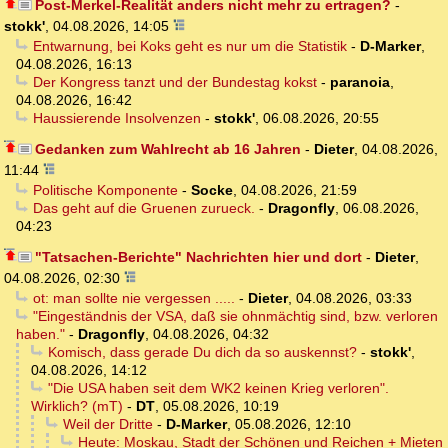
Post-Merkel-Realität anders nicht mehr zu ertragen?
-
stokk'
,
04.08.2026, 14:05
Entwarnung, bei Koks geht es nur um die Statistik
-
D-Marker
,
04.08.2026, 16:13
Der Kongress tanzt und der Bundestag kokst
-
paranoia
,
04.08.2026, 16:42
Haussierende Insolvenzen
-
stokk'
,
06.08.2026, 20:55
Gedanken zum Wahlrecht ab 16 Jahren
-
Dieter
,
04.08.2026,
11:44
Politische Komponente
-
Socke
,
04.08.2026, 21:59
Das geht auf die Gruenen zurueck.
-
Dragonfly
,
06.08.2026,
04:23
"Tatsachen-Berichte" Nachrichten hier und dort
-
Dieter
,
04.08.2026, 02:30
ot: man sollte nie vergessen .....
-
Dieter
,
04.08.2026, 03:33
"Eingeständnis der VSA, daß sie ohnmächtig sind, bzw. verloren
haben."
-
Dragonfly
,
04.08.2026, 04:32
Komisch, dass gerade Du dich da so auskennst?
-
stokk'
,
04.08.2026, 14:12
"Die USA haben seit dem WK2 keinen Krieg verloren".
Wirklich? (mT)
-
DT
,
05.08.2026, 10:19
Weil der Dritte
-
D-Marker
,
05.08.2026, 12:10
Heute: Moskau, Stadt der Schönen und Reichen + Mieten