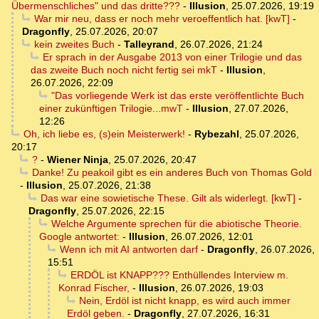
Übermenschliches" und das dritte???
-
Illusion
,
25.07.2026, 19:19
War mir neu, dass er noch mehr veroeffentlich hat. [kwT]
-
Dragonfly
,
25.07.2026, 20:07
kein zweites Buch
-
Talleyrand
,
26.07.2026, 21:24
Er sprach in der Ausgabe 2013 von einer Trilogie und das
das zweite Buch noch nicht fertig sei mkT
-
Illusion
,
26.07.2026, 22:09
"Das vorliegende Werk ist das erste veröffentlichte Buch
einer zukünftigen Trilogie...mwT
-
Illusion
,
27.07.2026,
12:26
Oh, ich liebe es, (s)ein Meisterwerk!
-
Rybezahl
,
25.07.2026,
20:17
?
-
Wiener Ninja
,
25.07.2026, 20:47
Danke! Zu peakoil gibt es ein anderes Buch von Thomas Gold
-
Illusion
,
25.07.2026, 21:38
Das war eine sowietische These. Gilt als widerlegt. [kwT]
-
Dragonfly
,
25.07.2026, 22:15
Welche Argumente sprechen für die abiotische Theorie.
Google antwortet:
-
Illusion
,
26.07.2026, 12:01
Wenn ich mit AI antworten darf
-
Dragonfly
,
26.07.2026,
15:51
ERDÖL ist KNAPP??? Enthüllendes Interview m.
Konrad Fischer,
-
Illusion
,
26.07.2026, 19:03
Nein, Erdöl ist nicht knapp, es wird auch immer
Erdöl geben.
-
Dragonfly
,
27.07.2026, 16:31