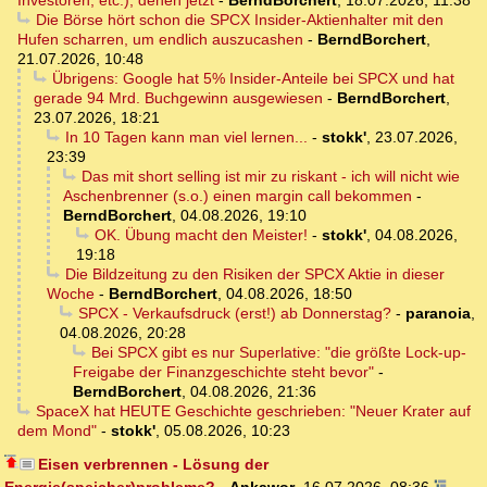
Investoren, etc.), denen jetzt
-
BerndBorchert
,
18.07.2026, 11:38
Die Börse hört schon die SPCX Insider-Aktienhalter mit den
Hufen scharren, um endlich auszucashen
-
BerndBorchert
,
21.07.2026, 10:48
Übrigens: Google hat 5% Insider-Anteile bei SPCX und hat
gerade 94 Mrd. Buchgewinn ausgewiesen
-
BerndBorchert
,
23.07.2026, 18:21
In 10 Tagen kann man viel lernen...
-
stokk'
,
23.07.2026,
23:39
Das mit short selling ist mir zu riskant - ich will nicht wie
Aschenbrenner (s.o.) einen margin call bekommen
-
BerndBorchert
,
04.08.2026, 19:10
OK. Übung macht den Meister!
-
stokk'
,
04.08.2026,
19:18
Die Bildzeitung zu den Risiken der SPCX Aktie in dieser
Woche
-
BerndBorchert
,
04.08.2026, 18:50
SPCX - Verkaufsdruck (erst!) ab Donnerstag?
-
paranoia
,
04.08.2026, 20:28
Bei SPCX gibt es nur Superlative: "die größte Lock-up-
Freigabe der Finanzgeschichte steht bevor"
-
BerndBorchert
,
04.08.2026, 21:36
SpaceX hat HEUTE Geschichte geschrieben: "Neuer Krater auf
dem Mond"
-
stokk'
,
05.08.2026, 10:23
Eisen verbrennen - Lösung der