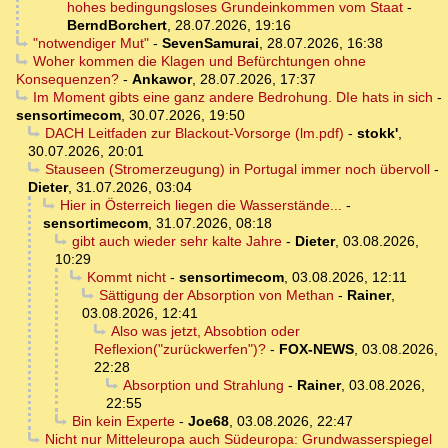
hohes bedingungsloses Grundeinkommen vom Staat
-
BerndBorchert
,
28.07.2026, 19:16
"notwendiger Mut"
-
SevenSamurai
,
28.07.2026, 16:38
Woher kommen die Klagen und Befürchtungen ohne
Konsequenzen?
-
Ankawor
,
28.07.2026, 17:37
Im Moment gibts eine ganz andere Bedrohung. DIe hats in sich
-
sensortimecom
,
30.07.2026, 19:50
DACH Leitfaden zur Blackout-Vorsorge (lm.pdf)
-
stokk'
,
30.07.2026, 20:01
Stauseen (Stromerzeugung) in Portugal immer noch übervoll
-
Dieter
,
31.07.2026, 03:04
Hier in Österreich liegen die Wasserstände...
-
sensortimecom
,
31.07.2026, 08:18
gibt auch wieder sehr kalte Jahre
-
Dieter
,
03.08.2026,
10:29
Kommt nicht
-
sensortimecom
,
03.08.2026, 12:11
Sättigung der Absorption von Methan
-
Rainer
,
03.08.2026, 12:41
Also was jetzt, Absobtion oder
Reflexion("zurückwerfen")?
-
FOX-NEWS
,
03.08.2026,
22:28
Absorption und Strahlung
-
Rainer
,
03.08.2026,
22:55
Bin kein Experte
-
Joe68
,
03.08.2026, 22:47
Nicht nur Mitteleuropa auch Südeuropa: Grundwasserspiegel