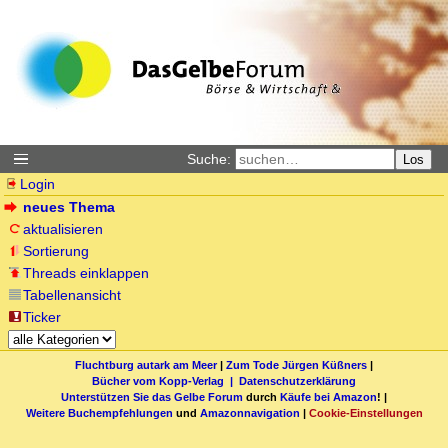
Suche:
Los
Login
neues Thema
aktualisieren
Sortierung
Threads einklappen
Tabellenansicht
Ticker
Fluchtburg autark am Meer
|
Zum Tode Jürgen Küßners
|
Bücher vom Kopp-Verlag |
Datenschutzerklärung
Unterstützen Sie das Gelbe Forum
durch
Käufe bei Amazon
! |
Weitere Buchempfehlungen
und
Amazonnavigation
|
Cookie-Einstellungen