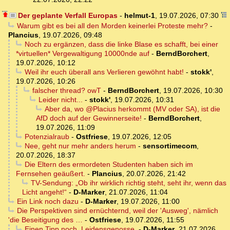
Der geplante Verfall Europas
-
helmut-1
,
19.07.2026, 07:30
Warum gibt es bei all den Morden keinerlei Proteste mehr?
-
Plancius
,
19.07.2026, 09:48
Noch zu ergänzen, dass die linke Blase es schafft, bei einer
*virtuellen* Vergewaltigung 10000nde auf
-
BerndBorchert
,
19.07.2026, 10:12
Weil ihr euch überall ans Verlieren gewöhnt habt!
-
stokk'
,
19.07.2026, 10:26
falscher thread? owT
-
BerndBorchert
,
19.07.2026, 10:30
Leider nicht...
-
stokk'
,
19.07.2026, 10:31
Aber da, wo @Placius herkommt (MV oder SA), ist die
AfD doch auf der Gewinnerseite!
-
BerndBorchert
,
19.07.2026, 11:09
Potenzialraub
-
Ostfriese
,
19.07.2026, 12:05
Nee, geht nur mehr anders herum
-
sensortimecom
,
20.07.2026, 18:37
Die Eltern des ermordeten Studenten haben sich im
Fernsehen geäußert.
-
Plancius
,
20.07.2026, 21:42
TV-Sendung: „Ob ihr wirklich richtig steht, seht ihr, wenn das
Licht angeht!“
-
D-Marker
,
21.07.2026, 11:04
Ein Link noch dazu
-
D-Marker
,
19.07.2026, 11:00
Die Perspektiven sind ernüchternd, weil der 'Ausweg', nämlich
'die Beseitigung des …
-
Ostfriese
,
19.07.2026, 11:55
Einen Tipp noch, Leidensgenosse,
-
D-Marker
,
21.07.2026,