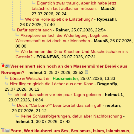
Eigentlich zwar traurig, aber ich habe jetzt
tatsächlich laut auflachen müssen.
-
MausS
,
27.07.2026, 20:24
Welche Rolle spielt die Entstehung?
-
Rybezahl
,
26.07.2026, 17:40
Dafür spricht auch
-
Rainer
,
25.07.2026, 22:54
Akzeptiere einfach die Widerlegung. Logik und
Wissenschaft nutzt doch nur Menschen
-
MausS
,
26.07.2026,
00:00
Wie kommen die Dino-Knochen Und Muschelschalen ins
Gestein?
-
FOX-NEWS
,
26.07.2026, 07:31
Wer erinnert sich noch an den Massenmörder Breivik aus
Norwegen?
-
helmut-1
,
25.07.2026, 09:52
Börse & Wirtschaft &
-
Hausmeister
,
25.07.2026, 13:33
Hier fliegen gleich die Löcher aus dem Käse
-
Dragonfly
,
29.07.2026, 06:12
Ich hab das schon vor ein paar Tagen gelesen
-
helmut-1
,
29.07.2026, 14:34
Doch, "Cui bono?" beantwortet das sehr gut!
-
neptun
,
29.07.2026, 21:12
Keine Schlussfolgerungen, dafür aber Nachforschung
-
helmut-1
,
30.07.2026, 07:43
Porto, Wortklauberei um Sex, Sexismus, Islam, Islamismus,