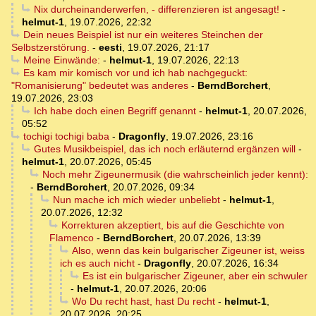
Nix durcheinanderwerfen, - differenzieren ist angesagt!
-
helmut-1
,
19.07.2026, 22:32
Dein neues Beispiel ist nur ein weiteres Steinchen der
Selbstzerstörung.
-
eesti
,
19.07.2026, 21:17
Meine Einwände:
-
helmut-1
,
19.07.2026, 22:13
Es kam mir komisch vor und ich hab nachgeguckt:
"Romanisierung" bedeutet was anderes
-
BerndBorchert
,
19.07.2026, 23:03
Ich habe doch einen Begriff genannt
-
helmut-1
,
20.07.2026,
05:52
tochigi tochigi baba
-
Dragonfly
,
19.07.2026, 23:16
Gutes Musikbeispiel, das ich noch erläuternd ergänzen will
-
helmut-1
,
20.07.2026, 05:45
Noch mehr Zigeunermusik (die wahrscheinlich jeder kennt):
-
BerndBorchert
,
20.07.2026, 09:34
Nun mache ich mich wieder unbeliebt
-
helmut-1
,
20.07.2026, 12:32
Korrekturen akzeptiert, bis auf die Geschichte von
Flamenco
-
BerndBorchert
,
20.07.2026, 13:39
Also, wenn das kein bulgarischer Zigeuner ist, weiss
ich es auch nicht
-
Dragonfly
,
20.07.2026, 16:34
Es ist ein bulgarischer Zigeuner, aber ein schwuler
-
helmut-1
,
20.07.2026, 20:06
Wo Du recht hast, hast Du recht
-
helmut-1
,
20.07.2026, 20:25