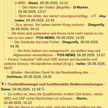
in BRD
-
Dieter
,
05.08.2026, 13:12
Der Hafen der Gallier (Begriffe)
-
D-Marker
,
05.08.2026, 13:27
Nicht der dritte, der vierte! Lösungsvorschlag... mT
-
day-
trader
,
05.08.2026, 15:33
Ja,a, genau. Sie haben keinen Krieg verloren.
-
Dragonfly
,
06.08.2026, 04:12
Die Amis sind spätestens seit Korea nicht mehr bereit zu tun
was zu tun wäre!
-
FOX-NEWS
,
05.08.2026, 14:50
Der Gedanke hat zwei Fehler
-
Dragonfly
,
06.08.2026,
04:35
Die Amis haben uns weisgemacht, sie wollten Iraq und
Afghanistan verwestlichen.
-
FOX-NEWS
,
06.08.2026, 13:57
Finanz-"Industrie" trifft nach 500 Jahren auf räumliche und
zeitliche Grenze: Verständlicher Artikel (Engl.)
-
heller
,
05.08.2026,
16:07
@heller: Herzlichen Dank für die Bereitstellung des …
-
Ostfriese
,
05.08.2026, 18:05
Fachkräftemangel und hochbezahlte Stellenstreichungen
-
Dieter
,
03.08.2026, 12:49
Zu hoffen ist, dass die Qualifizierten endlich Zeit finden, neben
ARD und ZDF echte Nachrichten zu schauen.
-
Martin
,
03.08.2026, 15:12
Wie der Name es schon sagt, sind die Hochbezahlten nur die