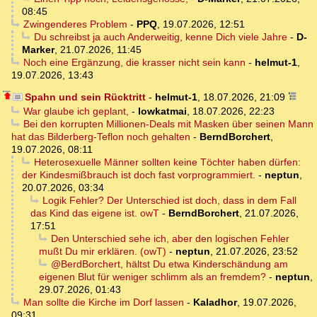
08:45
Zwingenderes Problem
-
PPQ
,
19.07.2026, 12:51
Du schreibst ja auch Anderweitig, kenne Dich viele Jahre
-
D-
Marker
,
21.07.2026, 11:45
Noch eine Ergänzung, die krasser nicht sein kann
-
helmut-1
,
19.07.2026, 13:43
Spahn und sein Rücktritt
-
helmut-1
,
18.07.2026, 21:09
War glaube ich geplant,
-
lowkatmai
,
18.07.2026, 22:23
Bei den korrupten Millionen-Deals mit Masken über seinen Mann
hat das Bilderberg-Teflon noch gehalten
-
BerndBorchert
,
19.07.2026, 08:11
Heterosexuelle Männer sollten keine Töchter haben dürfen:
der Kindesmißbrauch ist doch fast vorprogrammiert.
-
neptun
,
20.07.2026, 03:34
Logik Fehler? Der Unterschied ist doch, dass in dem Fall
das Kind das eigene ist. owT
-
BerndBorchert
,
21.07.2026,
17:51
Den Unterschied sehe ich, aber den logischen Fehler
mußt Du mir erklären. (owT)
-
neptun
,
21.07.2026, 23:52
@BerdBorchert, hältst Du etwa Kinderschändung am
eigenen Blut für weniger schlimm als an fremdem?
-
neptun
,
29.07.2026, 01:43
Man sollte die Kirche im Dorf lassen
-
Kaladhor
,
19.07.2026,
09:31