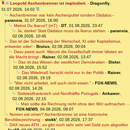
Leopold Aschenbrenner ist implodiert.
-
Dragonfly
,
31.07.2026, 14:02
Aschenbrenner war kein Aschenputtel sondern Dädalus
-
paranoia
,
31.07.2026, 16:00
Meinst Du Ikarus? (mT)
-
DT
,
01.08.2026, 23:47
Ja, danke! Statt Dädalus muss da Ikarus stehen.
-
paranoia
,
02.08.2026, 10:45
Das ist der Scheideweg der Menscheit, KI oder Kapitalismus,
entweder oder!
-
Brutus
,
02.08.2026, 00:04
Dazu passt auch: Warum die Gesellschaft immer Idioten an
die Macht bringt
-
Rainer
,
02.08.2026, 13:47
Das ist das Wesen der westlichen Demokratien
-
Dieter
,
02.08.2026, 15:52
Das Mittelmaß herscht nicht nur in der Politik
-
Rainer
,
02.08.2026, 19:19
"Wer nicht arbeitet, soll auch nicht essen."
-
FOX-NEWS
,
02.08.2026, 14:26
Südwestfrankreich und Nordhälfte Portugals
-
Ankawor
,
02.08.2026, 22:15
Man sollte die Rechnung nicht ohne den Wirt aufmachen.
-
FOX-NEWS
,
04.08.2026, 08:07
Nomen est omen? Aschenbrenner ist eine historische
Berufsbezeichnung:
-
stokk'
,
02.08.2026, 17:37
DAX neues ATH , es gibt noch sehr sehr viel Geld zum abgreifen