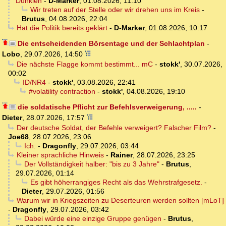
Dunklen
-
D-Marker
,
01.08.2026, 11:10
Wir treten auf der Stelle oder wir drehen uns im Kreis
-
Brutus
,
04.08.2026, 22:04
Hat die Politik bereits geklärt
-
D-Marker
,
01.08.2026, 10:17
Die entscheidenden Börsentage und der Schlachtplan
-
Lobo
,
29.07.2026, 14:50
Die nächste Flagge kommt bestimmt... mC
-
stokk'
,
30.07.2026,
00:02
ID/NR4
-
stokk'
,
03.08.2026, 22:41
#volatility contraction
-
stokk'
,
04.08.2026, 19:10
die soldatische Pflicht zur Befehlsverweigerung, .....
-
Dieter
,
28.07.2026, 17:57
Der deutsche Soldat, der Befehle verweigert? Falscher Film?
-
Joe68
,
28.07.2026, 23:06
Ich.
-
Dragonfly
,
29.07.2026, 03:44
Kleiner sprachliche Hinweis
-
Rainer
,
28.07.2026, 23:25
Der Vollständigkeit halber: "bis zu 3 Jahre"
-
Brutus
,
29.07.2026, 01:14
Es gibt höherrangiges Recht als das Wehrstrafgesetz.
-
Dieter
,
29.07.2026, 01:56
Warum wir in Kriegszeiten zu Deserteuren werden sollten [mLoT]
-
Dragonfly
,
29.07.2026, 03:42
Dabei würde eine einzige Gruppe genügen
-
Brutus
,