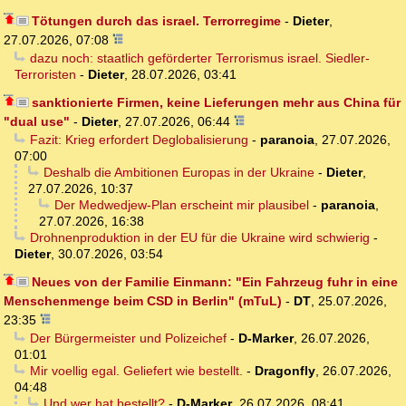
Tötungen durch das israel. Terrorregime
-
Dieter
,
27.07.2026, 07:08
dazu noch: staatlich geförderter Terrorismus israel. Siedler-
Terroristen
-
Dieter
,
28.07.2026, 03:41
sanktionierte Firmen, keine Lieferungen mehr aus China für
"dual use"
-
Dieter
,
27.07.2026, 06:44
Fazit: Krieg erfordert Deglobalisierung
-
paranoia
,
27.07.2026,
07:00
Deshalb die Ambitionen Europas in der Ukraine
-
Dieter
,
27.07.2026, 10:37
Der Medwedjew-Plan erscheint mir plausibel
-
paranoia
,
27.07.2026, 16:38
Drohnenproduktion in der EU für die Ukraine wird schwierig
-
Dieter
,
30.07.2026, 03:54
Neues von der Familie Einmann: "Ein Fahrzeug fuhr in eine
Menschenmenge beim CSD in Berlin" (mTuL)
-
DT
,
25.07.2026,
23:35
Der Bürgermeister und Polizeichef
-
D-Marker
,
26.07.2026,
01:01
Mir voellig egal. Geliefert wie bestellt.
-
Dragonfly
,
26.07.2026,
04:48
Und wer hat bestellt?
-
D-Marker
,
26.07.2026, 08:41