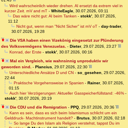
01:45
Wird wahrscheinlich wieder drehen. AI ersetzt da extrem viel in
kurzer Zeit. mV and mT
-
WhiteEagle
,
30.07.2026, 03:11
Das wäre nicht gut: AI beim Tanken
-
stokk'
,
30.07.2026,
11:12
Nicht gut, wenn man "Nicht Sicher" ist mV oT
-
day-trader
,
30.07.2026, 19:28
Die VSA haben einen Vizekönig eingesetzt zur Plünderung
des Volksvermögens Venezuelas.
-
Dieter
,
29.07.2026, 23:27
Konrad, der Erste
-
stokk'
,
30.07.2026, 00:16
Mal ein Vergleich, wie wahnsinnig unproduktiv wir
geworden sind.
-
Plancius
,
29.07.2026, 22:30
Unterschiedliche Ansätze D und CN
-
so_gesehen
,
29.07.2026,
22:44
Praktische Vorgehensweise in Spanien
-
Rainer
,
30.07.2026,
01:15
Auch hier Verzögerungen: Aktueller Gasspeicherfüllstand: -46%
-
stokk'
,
30.07.2026, 20:19
Die CDU und die Remigration
-
PPQ
,
29.07.2026, 20:36
Kann es sein, dass es sich beim Islamismus schlicht um ein
Gelddruck- Machtinstrument handelt?
-
Brutus
,
30.07.2026, 02:18
So lange Du den Islam als Religion verstehst, tappst Du im