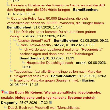
21:05
Das einzig Positive an der Invasion in Ceuta: es wird der AfD
den Sprung über die 30% Hürde bringen
-
BerndBorchert
,
31.07.2026, 09:24
Ceuta, ein Pulverfass: 80.000 Einwohner, die sich
verbarrikadiert haben vs. 60.000 Invasoren, die Hunger haben
-
BerndBorchert
,
31.07.2026, 17:47
Lies Dich ein, sonst kommst Du nie auf einen grünen
Zweig...
-
stokk'
,
31.07.2026, 23:21
falscher thread? owT
-
BerndBorchert
,
01.08.2026, 09:21
Nein. Actio=Reactio
-
stokk'
,
01.08.2026, 10:58
Ich würde aber zuallererst mal unter "Reconquista"
nachschlagen und dann erst unter "Habsburger"
-
BerndBorchert
,
01.08.2026, 11:39
Hauptsache Du schlägst nach
-
stokk'
,
06.08.2026,
20:50
Tagesschau: fast alle Eindringlinge sollen nach Marokko
zurückgekehrt sein (mV)
-
BerndBorchert
,
01.08.2026, 12:03
Israel und Marokko gegen Spanien? mwL
-
Illusion
,
01.08.2026, 12:45
Ein Buch für Keinen: Wie wirtschaftliche, ideologische,
soziale, biologische und physikalische Systeme entsteh
-
Dragonfly
,
25.07.2026, 17:32
Das 2. Buch von Phoenix5 war "Menschliches,