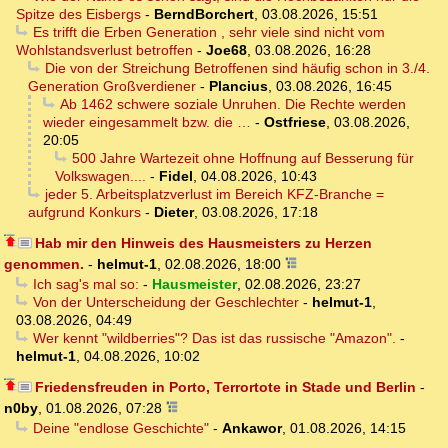
Spitze des Eisbergs
-
BerndBorchert
,
03.08.2026, 15:51
Es trifft die Erben Generation , sehr viele sind nicht vom
Wohlstandsverlust betroffen
-
Joe68
,
03.08.2026, 16:28
Die von der Streichung Betroffenen sind häufig schon in 3./4.
Generation Großverdiener
-
Plancius
,
03.08.2026, 16:45
Ab 1462 schwere soziale Unruhen. Die Rechte werden
wieder eingesammelt bzw. die …
-
Ostfriese
,
03.08.2026,
20:05
500 Jahre Wartezeit ohne Hoffnung auf Besserung für
Volkswagen....
-
Fidel
,
04.08.2026, 10:43
jeder 5. Arbeitsplatzverlust im Bereich KFZ-Branche =
aufgrund Konkurs
-
Dieter
,
03.08.2026, 17:18
Hab mir den Hinweis des Hausmeisters zu Herzen
genommen.
-
helmut-1
,
02.08.2026, 18:00
Ich sag's mal so:
-
Hausmeister
,
02.08.2026, 23:27
Von der Unterscheidung der Geschlechter
-
helmut-1
,
03.08.2026, 04:49
Wer kennt "wildberries"? Das ist das russische "Amazon".
-
helmut-1
,
04.08.2026, 10:02
Friedensfreuden in Porto, Terrortote in Stade und Berlin
-
n0by
,
01.08.2026, 07:28
Deine "endlose Geschichte"
-
Ankawor
,
01.08.2026, 14:15