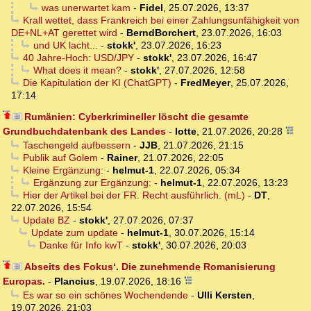
was unerwartet kam
-
Fidel
,
25.07.2026, 13:37
Krall wettet, dass Frankreich bei einer Zahlungsunfähigkeit von
DE+NL+AT gerettet wird
-
BerndBorchert
,
23.07.2026, 16:03
und UK lacht...
-
stokk'
,
23.07.2026, 16:23
40 Jahre-Hoch: USD/JPY
-
stokk'
,
23.07.2026, 16:47
What does it mean?
-
stokk'
,
27.07.2026, 12:58
Die Kapitulation der KI (ChatGPT)
-
FredMeyer
,
25.07.2026,
17:14
Rumänien: Cyberkrimineller löscht die gesamte
Grundbuchdatenbank des Landes
-
lotte
,
21.07.2026, 20:28
Taschengeld aufbessern
-
JJB
,
21.07.2026, 21:15
Publik auf Golem
-
Rainer
,
21.07.2026, 22:05
Kleine Ergänzung:
-
helmut-1
,
22.07.2026, 05:34
Ergänzung zur Ergänzung:
-
helmut-1
,
22.07.2026, 13:23
Hier der Artikel bei der FR. Recht ausführlich. (mL)
-
DT
,
22.07.2026, 15:54
Update BZ
-
stokk'
,
27.07.2026, 07:37
Update zum update
-
helmut-1
,
30.07.2026, 15:14
Danke für Info kwT
-
stokk'
,
30.07.2026, 20:03
Abseits des Fokus‘. Die zunehmende Romanisierung
Europas.
-
Plancius
,
19.07.2026, 18:16
Es war so ein schönes Wochendende
-
Ulli Kersten
,
19.07.2026, 21:03