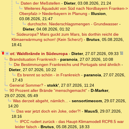
Daten der Meßstellen
-
Dieter
,
03.08.2026, 21:24
Weiteres Äquadukt von Süd nach Nordbayern Franken->
Oberpfalz-> Niederbayern in Planung
-
Illusion
,
03.08.2026, 21:47
durchschn. Niederschlagsmengen - Grundwasser
-
Dieter
,
04.08.2026, 01:32
Südeuropa? Mars guckt zum Mars, bis dorthin reicht die
Klimaerwärmung schon! (Kein Scherz!)
-
Brutus
,
05.08.2026,
18:41
ot: Waldbrände in Südeuropa
-
Dieter
,
27.07.2026, 09:33
Brandsituation Frankreich
-
paranoia
,
27.07.2026, 10:08
Die Bestimmungen Frankreichs und Portugals sind ähnlich
-
Dieter
,
27.07.2026, 10:22
Es brennt so schön - in Frankreich
-
paranoia
,
27.07.2026,
17:43
General Sommer?
-
stokk'
,
27.07.2026, 11:24
90 Prozent aller Brände “menschgemacht“
-
D-Marker
,
29.07.2026, 05:49
Was derzeit abgeht, nämlich...
-
sensortimecom
,
29.07.2026,
14:20
Das war jetzt doch ein Joke, oder?!
-
MausS
,
29.07.2026,
18:16
IPCC rudert zurück - das Haupt-Klimamodell RCP8.5 war
leider falsch
-
Brutus
,
05.08.2026, 18:33