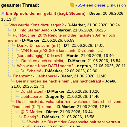
gesamter Thread:
RSS-Feed dieser Diskussion
Ein Spruch, der mir gefällt (bzgl. Steuern)
-
Dieter
,
20.06.2026,
13:13
Was würde Konz dazu sagen?
-
D-Marker
,
21.06.2026, 06:24
OT Info Starten Auto
-
D-Marker
,
21.06.2026, 06:26
Für Raucher: 20 % Rendite und die nächsten Jahre noch
mehr!
-
D-Marker
,
21.06.2026, 06:59
Danke Dir so sehr! (mT)
-
DT
,
21.06.2026, 14:08
VAR Energi A3DEH5 konstante Dividende, z.Z.
(kursabhängig) 10 % owT
-
Martin
,
21.06.2026, 16:40
Damit es auch so bleibt,
-
D-Marker
,
21.06.2026, 16:54
Was würde Konz DAZU sagen?
-
neptun
,
21.06.2026, 20:11
Du Schelm!
-
D-Marker
,
22.06.2026, 02:30
Finanzamt - Liebhaberei
-
Dieter
,
21.06.2026, 11:40
Bei mir haben sie nach einem Jahr nachgefragt
-
Joe68
,
21.06.2026, 12:43
Durchhalten!
-
D-Marker
,
21.06.2026, 13:26
Liebhaberei
-
Dragonfly
,
21.06.2026, 14:46
Du schmeißt da Vokabular rein, welches offensichtlich vom
Finanzamt (KI?) kommt
-
D-Marker
,
21.06.2026, 12:56
@ D-Marker
-
Dieter
,
21.06.2026, 16:44
Richtig?
-
D-Marker
,
21.06.2026, 16:58
Vokabular: Bin mit der Gegenseite halt sehr vertraut