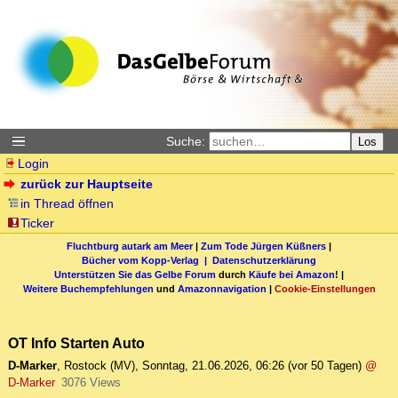
Suche:
Los
Login
zurück zur Hauptseite
in Thread öffnen
Ticker
Fluchtburg autark am Meer
|
Zum Tode Jürgen Küßners
|
Bücher vom Kopp-Verlag |
Datenschutzerklärung
Unterstützen Sie das Gelbe Forum
durch
Käufe bei Amazon
! |
Weitere Buchempfehlungen
und
Amazonnavigation
|
Cookie-Einstellungen
OT Info Starten Auto
D-Marker
,
Rostock (MV)
,
Sonntag, 21.06.2026, 06:26
(vor 50 Tagen)
@
D-Marker
3076 Views