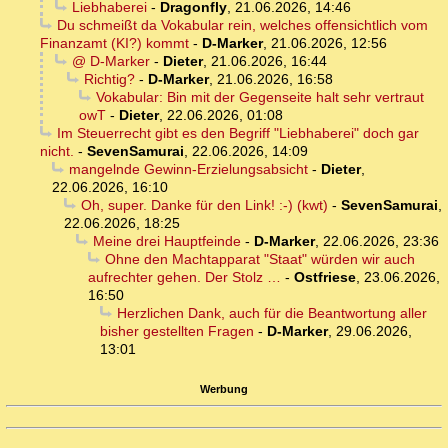
Liebhaberei
-
Dragonfly
,
21.06.2026, 14:46
Du schmeißt da Vokabular rein, welches offensichtlich vom
Finanzamt (KI?) kommt
-
D-Marker
,
21.06.2026, 12:56
@ D-Marker
-
Dieter
,
21.06.2026, 16:44
Richtig?
-
D-Marker
,
21.06.2026, 16:58
Vokabular: Bin mit der Gegenseite halt sehr vertraut
owT
-
Dieter
,
22.06.2026, 01:08
Im Steuerrecht gibt es den Begriff "Liebhaberei" doch gar
nicht.
-
SevenSamurai
,
22.06.2026, 14:09
mangelnde Gewinn-Erzielungsabsicht
-
Dieter
,
22.06.2026, 16:10
Oh, super. Danke für den Link! :-) (kwt)
-
SevenSamurai
,
22.06.2026, 18:25
Meine drei Hauptfeinde
-
D-Marker
,
22.06.2026, 23:36
Ohne den Machtapparat "Staat" würden wir auch
aufrechter gehen. Der Stolz …
-
Ostfriese
,
23.06.2026,
16:50
Herzlichen Dank, auch für die Beantwortung aller
bisher gestellten Fragen
-
D-Marker
,
29.06.2026,
13:01
Werbung