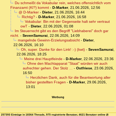
Du schmeißt da Vokabular rein, welches offensichtlich vom
Finanzamt (KI?) kommt
-
D-Marker
,
21.06.2026, 12:56
@ D-Marker
-
Dieter
,
21.06.2026, 16:44
Richtig?
-
D-Marker
,
21.06.2026, 16:58
Vokabular: Bin mit der Gegenseite halt sehr vertraut
owT
-
Dieter
,
22.06.2026, 01:08
Im Steuerrecht gibt es den Begriff "Liebhaberei" doch gar
nicht.
-
SevenSamurai
,
22.06.2026, 14:09
mangelnde Gewinn-Erzielungsabsicht
-
Dieter
,
22.06.2026, 16:10
Oh, super. Danke für den Link! :-) (kwt)
-
SevenSamurai
,
22.06.2026, 18:25
Meine drei Hauptfeinde
-
D-Marker
,
22.06.2026, 23:36
Ohne den Machtapparat "Staat" würden wir auch
aufrechter gehen. Der Stolz …
-
Ostfriese
,
23.06.2026,
16:50
Herzlichen Dank, auch für die Beantwortung aller
bisher gestellten Fragen
-
D-Marker
,
29.06.2026,
13:01
Werbung
257393 Einträge in 18364 Threads, 975 registrierte Benutzer, 4621 Benutzer online (8