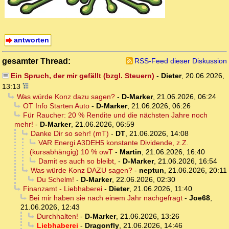
antworten
gesamter Thread:
RSS-Feed dieser Diskussion
Ein Spruch, der mir gefällt (bzgl. Steuern)
-
Dieter
,
20.06.2026,
13:13
Was würde Konz dazu sagen?
-
D-Marker
,
21.06.2026, 06:24
OT Info Starten Auto
-
D-Marker
,
21.06.2026, 06:26
Für Raucher: 20 % Rendite und die nächsten Jahre noch
mehr!
-
D-Marker
,
21.06.2026, 06:59
Danke Dir so sehr! (mT)
-
DT
,
21.06.2026, 14:08
VAR Energi A3DEH5 konstante Dividende, z.Z.
(kursabhängig) 10 % owT
-
Martin
,
21.06.2026, 16:40
Damit es auch so bleibt,
-
D-Marker
,
21.06.2026, 16:54
Was würde Konz DAZU sagen?
-
neptun
,
21.06.2026, 20:11
Du Schelm!
-
D-Marker
,
22.06.2026, 02:30
Finanzamt - Liebhaberei
-
Dieter
,
21.06.2026, 11:40
Bei mir haben sie nach einem Jahr nachgefragt
-
Joe68
,
21.06.2026, 12:43
Durchhalten!
-
D-Marker
,
21.06.2026, 13:26
Liebhaberei
-
Dragonfly
,
21.06.2026, 14:46