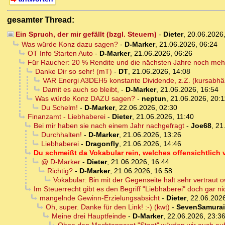
gesamter Thread:
Ein Spruch, der mir gefällt (bzgl. Steuern)
-
Dieter
,
20.06.2026
Was würde Konz dazu sagen?
-
D-Marker
,
21.06.2026, 06:24
OT Info Starten Auto
-
D-Marker
,
21.06.2026, 06:26
Für Raucher: 20 % Rendite und die nächsten Jahre noch meh
Danke Dir so sehr! (mT)
-
DT
,
21.06.2026, 14:08
VAR Energi A3DEH5 konstante Dividende, z.Z. (kursabh
Damit es auch so bleibt,
-
D-Marker
,
21.06.2026, 16:54
Was würde Konz DAZU sagen?
-
neptun
,
21.06.2026, 20:1
Du Schelm!
-
D-Marker
,
22.06.2026, 02:30
Finanzamt - Liebhaberei
-
Dieter
,
21.06.2026, 11:40
Bei mir haben sie nach einem Jahr nachgefragt
-
Joe68
,
21
Durchhalten!
-
D-Marker
,
21.06.2026, 13:26
Liebhaberei
-
Dragonfly
,
21.06.2026, 14:46
Du schmeißt da Vokabular rein, welches offensichtlich
@ D-Marker
-
Dieter
,
21.06.2026, 16:44
Richtig?
-
D-Marker
,
21.06.2026, 16:58
Vokabular: Bin mit der Gegenseite halt sehr vertraut 
Im Steuerrecht gibt es den Begriff "Liebhaberei" doch gar ni
mangelnde Gewinn-Erzielungsabsicht
-
Dieter
,
22.06.2026
Oh, super. Danke für den Link! :-) (kwt)
-
SevenSamurai
Meine drei Hauptfeinde
-
D-Marker
,
22.06.2026, 23:3