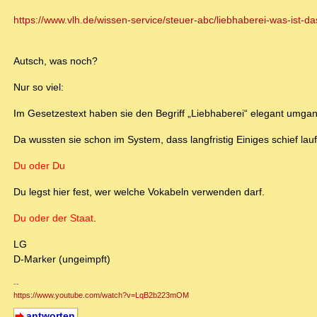
https://www.vlh.de/wissen-service/steuer-abc/liebhaberei-was-ist-d
Autsch, was noch?
Nur so viel:
Im Gesetzestext haben sie den Begriff „Liebhaberei“ elegant umga
Da wussten sie schon im System, dass langfristig Einiges schief lauf
Du oder Du
Du legst hier fest, wer welche Vokabeln verwenden darf.
Du oder der Staat
.
LG
D-Marker (ungeimpft)
--
https://www.youtube.com/watch?v=LqB2b223mOM
antworten