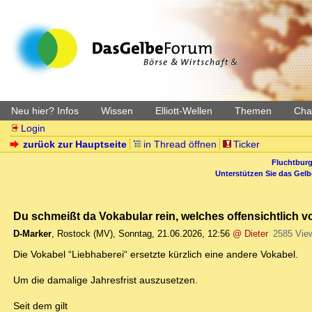
Neu hier? Infos
Wissen
Elliott-Wellen
Themen
Char
Login
zurück zur Hauptseite
in Thread öffnen
Ticker
Fluchtburg
Unterstützen Sie das Gel
Du schmeißt da Vokabular rein, welches offensichtlich 
D-Marker
,
Rostock (MV)
,
Sonntag, 21.06.2026, 12:56
@ Dieter
2585 Vie
Die Vokabel “Liebhaberei“ ersetzte kürzlich eine andere Vokabel.
Um die damalige Jahresfrist auszusetzen.
Seit dem gilt