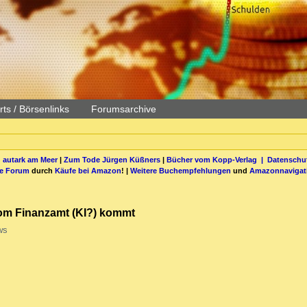
ts / Börsenlinks
Forumsarchive
 autark am Meer
|
Zum Tode Jürgen Küßners
|
Bücher vom Kopp-Verlag |
Datenschut
be Forum
durch
Käufe bei Amazon
! |
Weitere Buchempfehlungen
und
Amazonnavigat
vom Finanzamt (KI?) kommt
ws