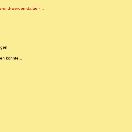
as-und-werden-dafuer-...
ngen.
en könnte...