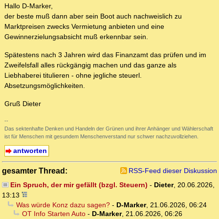
Hallo D-Marker,
der beste muß dann aber sein Boot auch nachweislich zu
Marktpreisen zwecks Vermietung anbieten und eine
Gewinnerzielungsabsicht muß erkennbar sein.
Spätestens nach 3 Jahren wird das Finanzamt das prüfen und im
Zweifelsfall alles rückgängig machen und das ganze als
Liebhaberei titulieren - ohne jegliche steuerl.
Absetzungsmöglichkeiten.
Gruß Dieter
--
Das sektenhafte Denken und Handeln der Grünen und ihrer Anhänger und Wählerschaft
ist für Menschen mit gesundem Menschenverstand nur schwer nachzuvollziehen.
antworten
gesamter Thread:
RSS-Feed dieser Diskussion
Ein Spruch, der mir gefällt (bzgl. Steuern)
-
Dieter
,
20.06.2026,
13:13
Was würde Konz dazu sagen?
-
D-Marker
,
21.06.2026, 06:24
OT Info Starten Auto
-
D-Marker
,
21.06.2026, 06:26