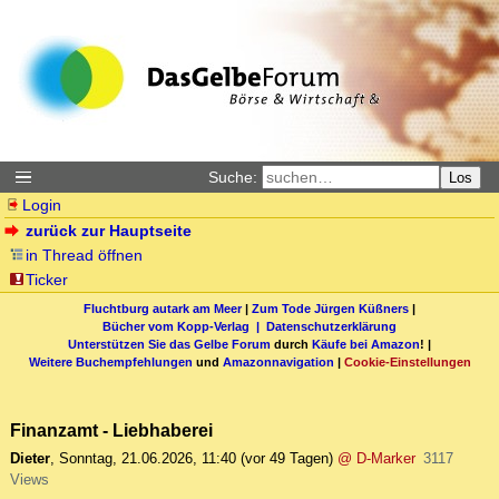
Suche:
Los
Login
zurück zur Hauptseite
in Thread öffnen
Ticker
Fluchtburg autark am Meer
|
Zum Tode Jürgen Küßners
|
Bücher vom Kopp-Verlag |
Datenschutzerklärung
Unterstützen Sie das Gelbe Forum
durch
Käufe bei Amazon
! |
Weitere Buchempfehlungen
und
Amazonnavigation
|
Cookie-Einstellungen
Finanzamt - Liebhaberei
Dieter
,
Sonntag, 21.06.2026, 11:40
(vor 49 Tagen)
@ D-Marker
3117
Views