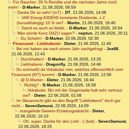
Für Raucher: 20 % Rendite und die nächsten Jahre noch
mehr!
-
D-Marker
,
21.06.2026, 06:59
Danke Dir so sehr! (mT)
-
DT
,
21.06.2026, 14:08
VAR Energi A3DEH5 konstante Dividende, z.Z.
(kursabhängig) 10 % owT
-
Martin
,
21.06.2026, 16:40
Damit es auch so bleibt,
-
D-Marker
,
21.06.2026, 16:54
Was würde Konz DAZU sagen?
-
neptun
,
21.06.2026, 20:11
Du Schelm!
-
D-Marker
,
22.06.2026, 02:30
Finanzamt - Liebhaberei
-
Dieter
,
21.06.2026, 11:40
Bei mir haben sie nach einem Jahr nachgefragt
-
Joe68
,
21.06.2026, 12:43
Durchhalten!
-
D-Marker
,
21.06.2026, 13:26
Liebhaberei
-
Dragonfly
,
21.06.2026, 14:46
Du schmeißt da Vokabular rein, welches offensichtlich vom
Finanzamt (KI?) kommt
-
D-Marker
,
21.06.2026, 12:56
@ D-Marker
-
Dieter
,
21.06.2026, 16:44
Richtig?
-
D-Marker
,
21.06.2026, 16:58
Vokabular: Bin mit der Gegenseite halt sehr vertraut
owT
-
Dieter
,
22.06.2026, 01:08
Im Steuerrecht gibt es den Begriff "Liebhaberei" doch gar
nicht.
-
SevenSamurai
,
22.06.2026, 14:09
mangelnde Gewinn-Erzielungsabsicht
-
Dieter
,
22.06.2026, 16:10
Oh, super. Danke für den Link! :-) (kwt)
-
SevenSamurai
,
22.06.2026, 18:25