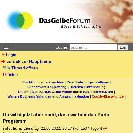
Suche:
Los
Login
zurück zur Hauptseite
in Thread öffnen
Ticker
Fluchtburg autark am Meer
|
Zum Tode Jürgen Küßners
|
Bücher vom Kopp-Verlag |
Datenschutzerklärung
Unterstützen Sie das Gelbe Forum
durch
Käufe bei Amazon
! |
Weitere Buchempfehlungen
und
Amazonnavigation
|
Cookie-Einstellungen
Du willst jetzt aber nicht, dass wir hier das Partei-
Programm
solstitium
,
Dienstag, 21.06.2022, 23:17
(vor 1507 Tagen)
@