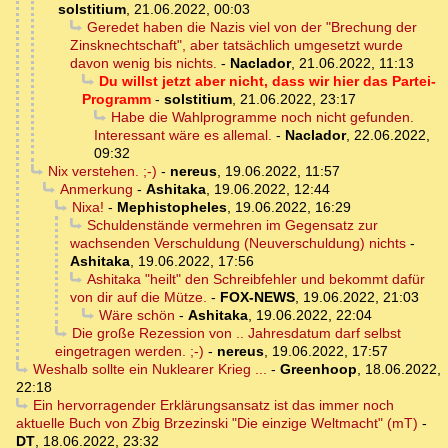
solstitium
,
21.06.2022, 00:03
Geredet haben die Nazis viel von der "Brechung der
Zinsknechtschaft", aber tatsächlich umgesetzt wurde
davon wenig bis nichts.
-
Naclador
,
21.06.2022, 11:13
Du willst jetzt aber nicht, dass wir hier das Partei-
Programm
-
solstitium
,
21.06.2022, 23:17
Habe die Wahlprogramme noch nicht gefunden.
Interessant wäre es allemal.
-
Naclador
,
22.06.2022,
09:32
Nix verstehen. ;-)
-
nereus
,
19.06.2022, 11:57
Anmerkung
-
Ashitaka
,
19.06.2022, 12:44
Nixa!
-
Mephistopheles
,
19.06.2022, 16:29
Schuldenstände vermehren im Gegensatz zur
wachsenden Verschuldung (Neuverschuldung) nichts
-
Ashitaka
,
19.06.2022, 17:56
Ashitaka "heilt" den Schreibfehler und bekommt dafür
von dir auf die Mütze.
-
FOX-NEWS
,
19.06.2022, 21:03
Wäre schön
-
Ashitaka
,
19.06.2022, 22:04
Die große Rezession von .. Jahresdatum darf selbst
eingetragen werden. ;-)
-
nereus
,
19.06.2022, 17:57
Weshalb sollte ein Nuklearer Krieg ...
-
Greenhoop
,
18.06.2022,
22:18
Ein hervorragender Erklärungsansatz ist das immer noch
aktuelle Buch von Zbig Brzezinski "Die einzige Weltmacht" (mT)
-
DT
,
18.06.2022, 23:32