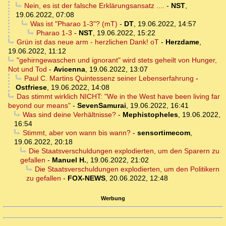
Nein, es ist der falsche Erklärungsansatz ....
-
NST
,
19.06.2022, 07:08
Was ist "Pharao 1-3"? (mT)
-
DT
,
19.06.2022, 14:57
Pharao 1-3
-
NST
,
19.06.2022, 15:22
Grün ist das neue arm - herzlichen Dank! oT
-
Herzdame
,
19.06.2022, 11:12
"gehirngewaschen und ignorant" wird stets geheilt von Hunger,
Not und Tod
-
Avicenna
,
19.06.2022, 13:07
Paul C. Martins Quintessenz seiner Lebenserfahrung
-
Ostfriese
,
19.06.2022, 14:08
Das stimmt wirklich NICHT: "We in the West have been living far
beyond our means"
-
SevenSamurai
,
19.06.2022, 16:41
Was sind deine Verhältnisse?
-
Mephistopheles
,
19.06.2022,
16:54
Stimmt, aber von wann bis wann?
-
sensortimecom
,
19.06.2022, 20:18
Die Staatsverschuldungen explodierten, um den Sparern zu
gefallen
-
Manuel H.
,
19.06.2022, 21:02
Die Staatsverschuldungen explodierten, um den Politikern
zu gefallen
-
FOX-NEWS
,
20.06.2022, 12:48
Werbung