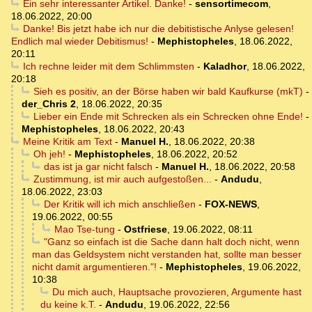
Ein sehr interessanter Artikel. Danke!
-
sensortimecom
,
18.06.2022, 20:00
Danke! Bis jetzt habe ich nur die debitistische Anlyse gelesen!
Endlich mal wieder Debitismus!
-
Mephistopheles
,
18.06.2022,
20:11
Ich rechne leider mit dem Schlimmsten
-
Kaladhor
,
18.06.2022,
20:18
Sieh es positiv, an der Börse haben wir bald Kaufkurse (mkT)
-
der_Chris 2
,
18.06.2022, 20:35
Lieber ein Ende mit Schrecken als ein Schrecken ohne Ende!
-
Mephistopheles
,
18.06.2022, 20:43
Meine Kritik am Text
-
Manuel H.
,
18.06.2022, 20:38
Oh jeh!
-
Mephistopheles
,
18.06.2022, 20:52
das ist ja gar nicht falsch
-
Manuel H.
,
18.06.2022, 20:58
Zustimmung, ist mir auch aufgestoßen...
-
Andudu
,
18.06.2022, 23:03
Der Kritik will ich mich anschließen
-
FOX-NEWS
,
19.06.2022, 00:55
Mao Tse-tung
-
Ostfriese
,
19.06.2022, 08:11
"Ganz so einfach ist die Sache dann halt doch nicht, wenn
man das Geldsystem nicht verstanden hat, sollte man besser
nicht damit argumentieren."!
-
Mephistopheles
,
19.06.2022,
10:38
Du mich auch, Hauptsache provozieren, Argumente hast
du keine k.T.
-
Andudu
,
19.06.2022, 22:56