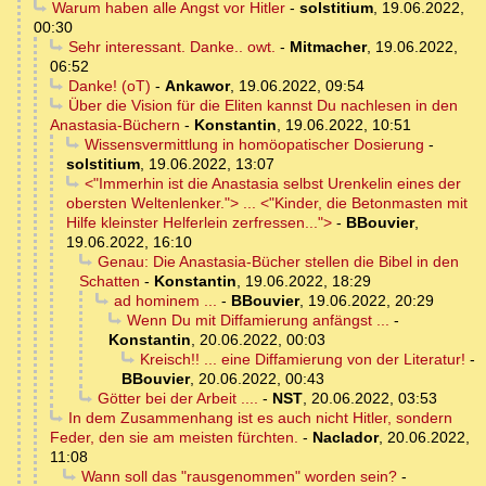
Warum haben alle Angst vor Hitler
-
solstitium
,
19.06.2022,
00:30
Sehr interessant. Danke.. owt.
-
Mitmacher
,
19.06.2022,
06:52
Danke! (oT)
-
Ankawor
,
19.06.2022, 09:54
Über die Vision für die Eliten kannst Du nachlesen in den
Anastasia-Büchern
-
Konstantin
,
19.06.2022, 10:51
Wissensvermittlung in homöopatischer Dosierung
-
solstitium
,
19.06.2022, 13:07
<"Immerhin ist die Anastasia selbst Urenkelin eines der
obersten Weltenlenker."> ... <"Kinder, die Betonmasten mit
Hilfe kleinster Helferlein zerfressen...">
-
BBouvier
,
19.06.2022, 16:10
Genau: Die Anastasia-Bücher stellen die Bibel in den
Schatten
-
Konstantin
,
19.06.2022, 18:29
ad hominem ...
-
BBouvier
,
19.06.2022, 20:29
Wenn Du mit Diffamierung anfängst ...
-
Konstantin
,
20.06.2022, 00:03
Kreisch!! ... eine Diffamierung von der Literatur!
-
BBouvier
,
20.06.2022, 00:43
Götter bei der Arbeit ....
-
NST
,
20.06.2022, 03:53
In dem Zusammenhang ist es auch nicht Hitler, sondern
Feder, den sie am meisten fürchten.
-
Naclador
,
20.06.2022,
11:08
Wann soll das "rausgenommen" worden sein?
-