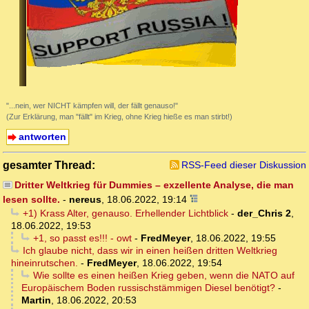
"...nein, wer NICHT kämpfen will, der fällt genauso!"
(Zur Erklärung, man "fällt" im Krieg, ohne Krieg hieße es man stirbt!)
antworten
gesamter Thread:
RSS-Feed dieser Diskussion
Dritter Weltkrieg für Dummies – exzellente Analyse, die man
lesen sollte.
-
nereus
,
18.06.2022, 19:14
+1) Krass Alter, genauso. Erhellender Lichtblick
-
der_Chris 2
,
18.06.2022, 19:53
+1, so passt es!!! - owt
-
FredMeyer
,
18.06.2022, 19:55
Ich glaube nicht, dass wir in einen heißen dritten Weltkrieg
hineinrutschen.
-
FredMeyer
,
18.06.2022, 19:54
Wie sollte es einen heißen Krieg geben, wenn die NATO auf
Europäischem Boden russischstämmigen Diesel benötigt?
-
Martin
,
18.06.2022, 20:53