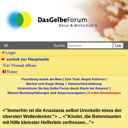
Suche:
Los
Login
zurück zur Hauptseite
in Thread öffnen
Ticker
Fluchtburg autark am Meer
|
Zum Tode Jürgen Küßners
|
Bücher vom Kopp-Verlag |
Datenschutzerklärung
Unterstützen Sie das Gelbe Forum
durch
Käufe bei Amazon
! |
Weitere Buchempfehlungen
und
Amazonnavigation
|
Cookie-Einstellungen
<"Immerhin ist die Anastasia selbst Urenkelin eines der
obersten Weltenlenker."> ... <"Kinder, die Betonmasten
mit Hilfe kleinster Helferlein zerfressen...">