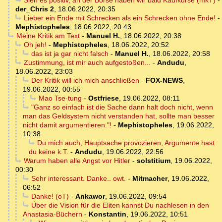
Sieh es positiv, an der Börse haben wir bald Kaufkurse (mkT)
-
der_Chris 2
,
18.06.2022, 20:35
Lieber ein Ende mit Schrecken als ein Schrecken ohne Ende!
-
Mephistopheles
,
18.06.2022, 20:43
Meine Kritik am Text
-
Manuel H.
,
18.06.2022, 20:38
Oh jeh!
-
Mephistopheles
,
18.06.2022, 20:52
das ist ja gar nicht falsch
-
Manuel H.
,
18.06.2022, 20:58
Zustimmung, ist mir auch aufgestoßen...
-
Andudu
,
18.06.2022, 23:03
Der Kritik will ich mich anschließen
-
FOX-NEWS
,
19.06.2022, 00:55
Mao Tse-tung
-
Ostfriese
,
19.06.2022, 08:11
"Ganz so einfach ist die Sache dann halt doch nicht, wenn
man das Geldsystem nicht verstanden hat, sollte man besser
nicht damit argumentieren."!
-
Mephistopheles
,
19.06.2022,
10:38
Du mich auch, Hauptsache provozieren, Argumente hast
du keine k.T.
-
Andudu
,
19.06.2022, 22:56
Warum haben alle Angst vor Hitler
-
solstitium
,
19.06.2022,
00:30
Sehr interessant. Danke.. owt.
-
Mitmacher
,
19.06.2022,
06:52
Danke! (oT)
-
Ankawor
,
19.06.2022, 09:54
Über die Vision für die Eliten kannst Du nachlesen in den
Anastasia-Büchern
-
Konstantin
,
19.06.2022, 10:51