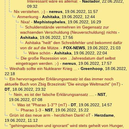
Interessant wäre es allemal.
-
Naclador
,
22.06.2022,
09:32
Nix verstehen. ;-)
-
nereus
,
19.06.2022, 11:57
Anmerkung
-
Ashitaka
,
19.06.2022, 12:44
Nixa!
-
Mephistopheles
,
19.06.2022, 16:29
Schuldenstände vermehren im Gegensatz zur
wachsenden Verschuldung (Neuverschuldung) nichts
-
Ashitaka
,
19.06.2022, 17:56
Ashitaka "heilt" den Schreibfehler und bekommt dafür
von dir auf die Mütze.
-
FOX-NEWS
,
19.06.2022, 21:03
Wäre schön
-
Ashitaka
,
19.06.2022, 22:04
Die große Rezession von .. Jahresdatum darf selbst
eingetragen werden. ;-)
-
nereus
,
19.06.2022, 17:57
Weshalb sollte ein Nuklearer Krieg ...
-
Greenhoop
,
18.06.2022,
22:18
Ein hervorragender Erklärungsansatz ist das immer noch
aktuelle Buch von Zbig Brzezinski "Die einzige Weltmacht" (mT)
-
DT
,
18.06.2022, 23:32
Nein, es ist der falsche Erklärungsansatz ....
-
NST
,
19.06.2022, 07:08
Was ist "Pharao 1-3"? (mT)
-
DT
,
19.06.2022, 14:57
Pharao 1-3
-
NST
,
19.06.2022, 15:22
Grün ist das neue arm - herzlichen Dank! oT
-
Herzdame
,
19.06.2022, 11:12
"gehirngewaschen und ignorant" wird stets geheilt von Hunger,