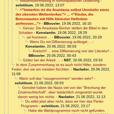
Wissensvermittlung in homöopatischer Dosierung
-
solstitium
,
19.06.2022, 13:07
<"Immerhin ist die Anastasia selbst Urenkelin eines
der obersten Weltenlenker."> ... <"Kinder, die
Betonmasten mit Hilfe kleinster Helferlein
zerfressen...">
-
BBouvier
,
19.06.2022, 16:10
Genau: Die Anastasia-Bücher stellen die Bibel in den
Schatten
-
Konstantin
,
19.06.2022, 18:29
ad hominem ...
-
BBouvier
,
19.06.2022, 20:29
Wenn Du mit Diffamierung anfängst ...
-
Konstantin
,
20.06.2022, 00:03
Kreisch!! ... eine Diffamierung von der Literatur!
-
BBouvier
,
20.06.2022, 00:43
Götter bei der Arbeit ....
-
NST
,
20.06.2022, 03:53
In dem Zusammenhang ist es auch nicht Hitler, sondern
Feder, den sie am meisten fürchten.
-
Naclador
,
20.06.2022,
11:08
Wann soll das "rausgenommen" worden sein?
-
solstitium
,
21.06.2022, 00:03
Geredet haben die Nazis viel von der "Brechung der
Zinsknechtschaft", aber tatsächlich umgesetzt wurde
davon wenig bis nichts.
-
Naclador
,
21.06.2022, 11:13
Du willst jetzt aber nicht, dass wir hier das Partei-
Programm
-
solstitium
,
21.06.2022, 23:17
Habe die Wahlprogramme noch nicht gefunden.