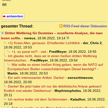
BB
antworten
gesamter Thread:
RSS-Feed dieser Diskussion
Dritter Weltkrieg für Dummies – exzellente Analyse, die man
lesen sollte.
-
nereus
,
18.06.2022, 19:14
+1) Krass Alter, genauso. Erhellender Lichtblick
-
der_Chris 2
,
18.06.2022, 19:53
+1, so passt es!!! - owt
-
FredMeyer
,
18.06.2022, 19:55
Ich glaube nicht, dass wir in einen heißen dritten Weltkrieg
hineinrutschen.
-
FredMeyer
,
18.06.2022, 19:54
Wie sollte es einen heißen Krieg geben, wenn die NATO auf
Europäischem Boden russischstämmigen Diesel benötigt?
-
Martin
,
18.06.2022, 20:53
Ein sehr interessanter Artikel. Danke!
-
sensortimecom
,
18.06.2022, 20:00
Danke! Bis jetzt habe ich nur die debitistische Anlyse gelesen!
Endlich mal wieder Debitismus!
-
Mephistopheles
,
18.06.2022,
20:11
Ich rechne leider mit dem Schlimmsten
-
Kaladhor
,
18.06.2022,
20:18