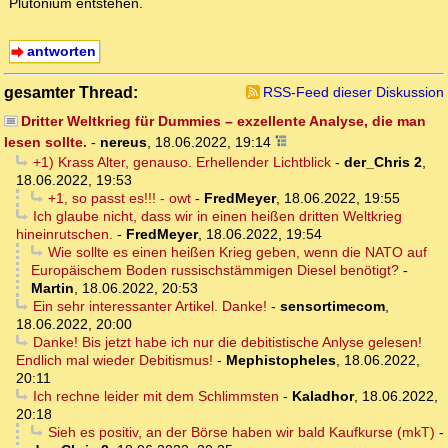
Plutonium entstehen.
antworten
gesamter Thread:
RSS-Feed dieser Diskussion
Dritter Weltkrieg für Dummies – exzellente Analyse, die man
lesen sollte.
-
nereus
,
18.06.2022, 19:14
+1) Krass Alter, genauso. Erhellender Lichtblick
-
der_Chris 2
,
18.06.2022, 19:53
+1, so passt es!!! - owt
-
FredMeyer
,
18.06.2022, 19:55
Ich glaube nicht, dass wir in einen heißen dritten Weltkrieg
hineinrutschen.
-
FredMeyer
,
18.06.2022, 19:54
Wie sollte es einen heißen Krieg geben, wenn die NATO auf
Europäischem Boden russischstämmigen Diesel benötigt?
-
Martin
,
18.06.2022, 20:53
Ein sehr interessanter Artikel. Danke!
-
sensortimecom
,
18.06.2022, 20:00
Danke! Bis jetzt habe ich nur die debitistische Anlyse gelesen!
Endlich mal wieder Debitismus!
-
Mephistopheles
,
18.06.2022,
20:11
Ich rechne leider mit dem Schlimmsten
-
Kaladhor
,
18.06.2022,
20:18
Sieh es positiv, an der Börse haben wir bald Kaufkurse (mkT)
-