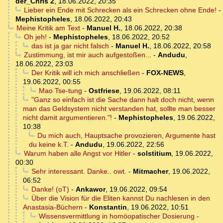
der_Chris 2
,
18.06.2022, 20:35
Lieber ein Ende mit Schrecken als ein Schrecken ohne Ende!
-
Mephistopheles
,
18.06.2022, 20:43
Meine Kritik am Text
-
Manuel H.
,
18.06.2022, 20:38
Oh jeh!
-
Mephistopheles
,
18.06.2022, 20:52
das ist ja gar nicht falsch
-
Manuel H.
,
18.06.2022, 20:58
Zustimmung, ist mir auch aufgestoßen...
-
Andudu
,
18.06.2022, 23:03
Der Kritik will ich mich anschließen
-
FOX-NEWS
,
19.06.2022, 00:55
Mao Tse-tung
-
Ostfriese
,
19.06.2022, 08:11
"Ganz so einfach ist die Sache dann halt doch nicht, wenn
man das Geldsystem nicht verstanden hat, sollte man besser
nicht damit argumentieren."!
-
Mephistopheles
,
19.06.2022,
10:38
Du mich auch, Hauptsache provozieren, Argumente hast
du keine k.T.
-
Andudu
,
19.06.2022, 22:56
Warum haben alle Angst vor Hitler
-
solstitium
,
19.06.2022,
00:30
Sehr interessant. Danke.. owt.
-
Mitmacher
,
19.06.2022,
06:52
Danke! (oT)
-
Ankawor
,
19.06.2022, 09:54
Über die Vision für die Eliten kannst Du nachlesen in den
Anastasia-Büchern
-
Konstantin
,
19.06.2022, 10:51
Wissensvermittlung in homöopatischer Dosierung
-