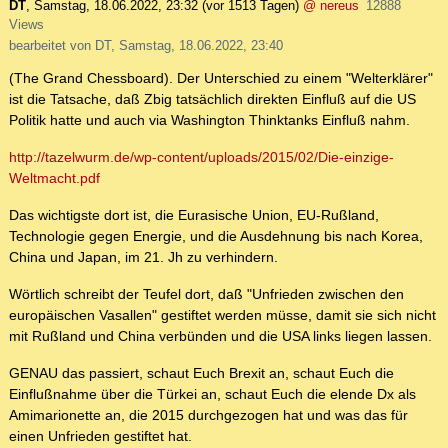
DT
,
Samstag, 18.06.2022, 23:32
(vor 1513 Tagen)
@ nereus
12888
Views
bearbeitet von DT, Samstag, 18.06.2022, 23:40
(The Grand Chessboard). Der Unterschied zu einem "Welterklärer"
ist die Tatsache, daß Zbig tatsächlich direkten Einfluß auf die US
Politik hatte und auch via Washington Thinktanks Einfluß nahm.
http://tazelwurm.de/wp-content/uploads/2015/02/Die-einzige-
Weltmacht.pdf
Das wichtigste dort ist, die Eurasische Union, EU-Rußland,
Technologie gegen Energie, und die Ausdehnung bis nach Korea,
China und Japan, im 21. Jh zu verhindern.
Wörtlich schreibt der Teufel dort, daß "Unfrieden zwischen den
europäischen Vasallen" gestiftet werden müsse, damit sie sich nicht
mit Rußland und China verbünden und die USA links liegen lassen.
GENAU das passiert, schaut Euch Brexit an, schaut Euch die
Einflußnahme über die Türkei an, schaut Euch die elende Dx als
Amimarionette an, die 2015 durchgezogen hat und was das für
einen Unfrieden gestiftet hat.