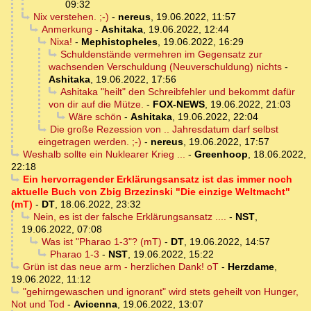
09:32
Nix verstehen. ;-)
-
nereus
,
19.06.2022, 11:57
Anmerkung
-
Ashitaka
,
19.06.2022, 12:44
Nixa!
-
Mephistopheles
,
19.06.2022, 16:29
Schuldenstände vermehren im Gegensatz zur
wachsenden Verschuldung (Neuverschuldung) nichts
-
Ashitaka
,
19.06.2022, 17:56
Ashitaka "heilt" den Schreibfehler und bekommt dafür
von dir auf die Mütze.
-
FOX-NEWS
,
19.06.2022, 21:03
Wäre schön
-
Ashitaka
,
19.06.2022, 22:04
Die große Rezession von .. Jahresdatum darf selbst
eingetragen werden. ;-)
-
nereus
,
19.06.2022, 17:57
Weshalb sollte ein Nuklearer Krieg ...
-
Greenhoop
,
18.06.2022,
22:18
Ein hervorragender Erklärungsansatz ist das immer noch
aktuelle Buch von Zbig Brzezinski "Die einzige Weltmacht"
(mT)
-
DT
,
18.06.2022, 23:32
Nein, es ist der falsche Erklärungsansatz ....
-
NST
,
19.06.2022, 07:08
Was ist "Pharao 1-3"? (mT)
-
DT
,
19.06.2022, 14:57
Pharao 1-3
-
NST
,
19.06.2022, 15:22
Grün ist das neue arm - herzlichen Dank! oT
-
Herzdame
,
19.06.2022, 11:12
"gehirngewaschen und ignorant" wird stets geheilt von Hunger,
Not und Tod
-
Avicenna
,
19.06.2022, 13:07