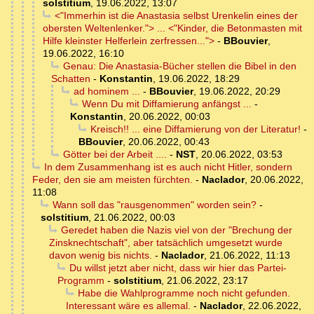
solstitium
,
19.06.2022, 13:07
<"Immerhin ist die Anastasia selbst Urenkelin eines der
obersten Weltenlenker."> ... <"Kinder, die Betonmasten mit
Hilfe kleinster Helferlein zerfressen...">
-
BBouvier
,
19.06.2022, 16:10
Genau: Die Anastasia-Bücher stellen die Bibel in den
Schatten
-
Konstantin
,
19.06.2022, 18:29
ad hominem ...
-
BBouvier
,
19.06.2022, 20:29
Wenn Du mit Diffamierung anfängst ...
-
Konstantin
,
20.06.2022, 00:03
Kreisch!! ... eine Diffamierung von der Literatur!
-
BBouvier
,
20.06.2022, 00:43
Götter bei der Arbeit ....
-
NST
,
20.06.2022, 03:53
In dem Zusammenhang ist es auch nicht Hitler, sondern
Feder, den sie am meisten fürchten.
-
Naclador
,
20.06.2022,
11:08
Wann soll das "rausgenommen" worden sein?
-
solstitium
,
21.06.2022, 00:03
Geredet haben die Nazis viel von der "Brechung der
Zinsknechtschaft", aber tatsächlich umgesetzt wurde
davon wenig bis nichts.
-
Naclador
,
21.06.2022, 11:13
Du willst jetzt aber nicht, dass wir hier das Partei-
Programm
-
solstitium
,
21.06.2022, 23:17
Habe die Wahlprogramme noch nicht gefunden.
Interessant wäre es allemal.
-
Naclador
,
22.06.2022,