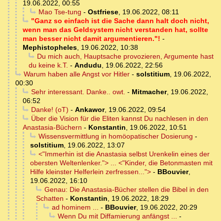
19.06.2022, 00:55
Mao Tse-tung
-
Ostfriese
,
19.06.2022, 08:11
"Ganz so einfach ist die Sache dann halt doch nicht,
wenn man das Geldsystem nicht verstanden hat, sollte
man besser nicht damit argumentieren."!
-
Mephistopheles
,
19.06.2022, 10:38
Du mich auch, Hauptsache provozieren, Argumente hast
du keine k.T.
-
Andudu
,
19.06.2022, 22:56
Warum haben alle Angst vor Hitler
-
solstitium
,
19.06.2022,
00:30
Sehr interessant. Danke.. owt.
-
Mitmacher
,
19.06.2022,
06:52
Danke! (oT)
-
Ankawor
,
19.06.2022, 09:54
Über die Vision für die Eliten kannst Du nachlesen in den
Anastasia-Büchern
-
Konstantin
,
19.06.2022, 10:51
Wissensvermittlung in homöopatischer Dosierung
-
solstitium
,
19.06.2022, 13:07
<"Immerhin ist die Anastasia selbst Urenkelin eines der
obersten Weltenlenker."> ... <"Kinder, die Betonmasten mit
Hilfe kleinster Helferlein zerfressen...">
-
BBouvier
,
19.06.2022, 16:10
Genau: Die Anastasia-Bücher stellen die Bibel in den
Schatten
-
Konstantin
,
19.06.2022, 18:29
ad hominem ...
-
BBouvier
,
19.06.2022, 20:29
Wenn Du mit Diffamierung anfängst ...
-