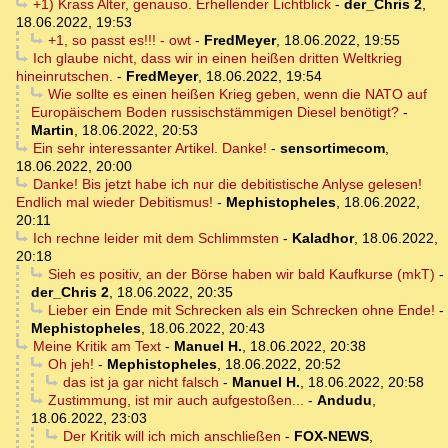
+1) Krass Alter, genauso. Erhellender Lichtblick
-
der_Chris 2
,
18.06.2022, 19:53
+1, so passt es!!! - owt
-
FredMeyer
,
18.06.2022, 19:55
Ich glaube nicht, dass wir in einen heißen dritten Weltkrieg
hineinrutschen.
-
FredMeyer
,
18.06.2022, 19:54
Wie sollte es einen heißen Krieg geben, wenn die NATO auf
Europäischem Boden russischstämmigen Diesel benötigt?
-
Martin
,
18.06.2022, 20:53
Ein sehr interessanter Artikel. Danke!
-
sensortimecom
,
18.06.2022, 20:00
Danke! Bis jetzt habe ich nur die debitistische Anlyse gelesen!
Endlich mal wieder Debitismus!
-
Mephistopheles
,
18.06.2022,
20:11
Ich rechne leider mit dem Schlimmsten
-
Kaladhor
,
18.06.2022,
20:18
Sieh es positiv, an der Börse haben wir bald Kaufkurse (mkT)
-
der_Chris 2
,
18.06.2022, 20:35
Lieber ein Ende mit Schrecken als ein Schrecken ohne Ende!
-
Mephistopheles
,
18.06.2022, 20:43
Meine Kritik am Text
-
Manuel H.
,
18.06.2022, 20:38
Oh jeh!
-
Mephistopheles
,
18.06.2022, 20:52
das ist ja gar nicht falsch
-
Manuel H.
,
18.06.2022, 20:58
Zustimmung, ist mir auch aufgestoßen...
-
Andudu
,
18.06.2022, 23:03
Der Kritik will ich mich anschließen
-
FOX-NEWS
,