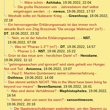
Wäre schön
-
Ashitaka
,
19.06.2022, 22:04
Die große Rezession von .. Jahresdatum darf selbst
eingetragen werden. ;-)
-
nereus
,
19.06.2022, 17:57
Weshalb sollte ein Nuklearer Krieg ...
-
Greenhoop
,
18.06.2022,
22:18
Ein hervorragender Erklärungsansatz ist das immer noch
aktuelle Buch von Zbig Brzezinski "Die einzige Weltmacht" (mT)
-
DT
,
18.06.2022, 23:32
Nein, es ist der falsche Erklärungsansatz ....
-
NST
,
19.06.2022, 07:08
Was ist "Pharao 1-3"? (mT)
-
DT
,
19.06.2022, 14:57
Pharao 1-3
-
NST
,
19.06.2022, 15:22
Grün ist das neue arm - herzlichen Dank! oT
-
Herzdame
,
19.06.2022, 11:12
"gehirngewaschen und ignorant" wird stets geheilt von Hunger,
Not und Tod
-
Avicenna
,
19.06.2022, 13:07
Paul C. Martins Quintessenz seiner Lebenserfahrung
-
Ostfriese
,
19.06.2022, 14:08
Das stimmt wirklich NICHT: "We in the West have been living far
beyond our means"
-
SevenSamurai
,
19.06.2022, 16:41
Was sind deine Verhältnisse?
-
Mephistopheles
,
19.06.2022,
16:54
Stimmt, aber von wann bis wann?
-
sensortimecom
,
19.06.2022, 20:18
Die Staatsverschuldungen explodierten, um den Sparern zu