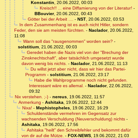
Konstantin
,
20.06.2022, 00:03
Kreisch!! ... eine Diffamierung von der Literatur!
-
BBouvier
,
20.06.2022, 00:43
Götter bei der Arbeit ....
-
NST
,
20.06.2022, 03:53
In dem Zusammenhang ist es auch nicht Hitler, sondern
Feder, den sie am meisten fürchten.
-
Naclador
,
20.06.2022,
11:08
Wann soll das "rausgenommen" worden sein?
-
solstitium
,
21.06.2022, 00:03
Geredet haben die Nazis viel von der "Brechung der
Zinsknechtschaft", aber tatsächlich umgesetzt wurde
davon wenig bis nichts.
-
Naclador
,
21.06.2022, 11:13
Du willst jetzt aber nicht, dass wir hier das Partei-
Programm
-
solstitium
,
21.06.2022, 23:17
Habe die Wahlprogramme noch nicht gefunden.
Interessant wäre es allemal.
-
Naclador
,
22.06.2022,
09:32
Nix verstehen. ;-)
-
nereus
,
19.06.2022, 11:57
Anmerkung
-
Ashitaka
,
19.06.2022, 12:44
Nixa!
-
Mephistopheles
,
19.06.2022, 16:29
Schuldenstände vermehren im Gegensatz zur
wachsenden Verschuldung (Neuverschuldung) nichts
-
Ashitaka
,
19.06.2022, 17:56
Ashitaka "heilt" den Schreibfehler und bekommt dafür
von dir auf die Mütze.
-
FOX-NEWS
,
19.06.2022, 21:03