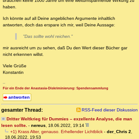
brauchen keine 1000 Jahre um eine weltumspannende Wirkung zu
haben.
Ich könnte auf all Deine angeblichen Argumente inhaltlich
antworten, doch das erspare ich mir, weil Deine Aussage:
"Das sollte wohl reichen."
mir ausreicht um zu sehen, daß Du den Wert dieser Bücher gar
nicht erkennen willst.
Viele Grüße
Konstantin
--
Für ein Ende der Anastasia-Diskriminierung: Spendensammlung
antworten
gesamter Thread:
RSS-Feed dieser Diskussion
Dritter Weltkrieg für Dummies – exzellente Analyse, die man
lesen sollte.
-
nereus
,
18.06.2022, 19:14
+1) Krass Alter, genauso. Erhellender Lichtblick
-
der_Chris 2
,
18.06.2022, 19:53