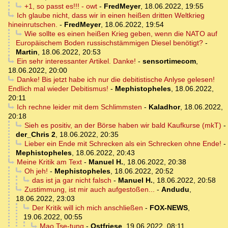
+1, so passt es!!! - owt
-
FredMeyer
,
18.06.2022, 19:55
Ich glaube nicht, dass wir in einen heißen dritten Weltkrieg
hineinrutschen.
-
FredMeyer
,
18.06.2022, 19:54
Wie sollte es einen heißen Krieg geben, wenn die NATO auf
Europäischem Boden russischstämmigen Diesel benötigt?
-
Martin
,
18.06.2022, 20:53
Ein sehr interessanter Artikel. Danke!
-
sensortimecom
,
18.06.2022, 20:00
Danke! Bis jetzt habe ich nur die debitistische Anlyse gelesen!
Endlich mal wieder Debitismus!
-
Mephistopheles
,
18.06.2022,
20:11
Ich rechne leider mit dem Schlimmsten
-
Kaladhor
,
18.06.2022,
20:18
Sieh es positiv, an der Börse haben wir bald Kaufkurse (mkT)
-
der_Chris 2
,
18.06.2022, 20:35
Lieber ein Ende mit Schrecken als ein Schrecken ohne Ende!
-
Mephistopheles
,
18.06.2022, 20:43
Meine Kritik am Text
-
Manuel H.
,
18.06.2022, 20:38
Oh jeh!
-
Mephistopheles
,
18.06.2022, 20:52
das ist ja gar nicht falsch
-
Manuel H.
,
18.06.2022, 20:58
Zustimmung, ist mir auch aufgestoßen...
-
Andudu
,
18.06.2022, 23:03
Der Kritik will ich mich anschließen
-
FOX-NEWS
,
19.06.2022, 00:55
Mao Tse-tung
-
Ostfriese
,
19.06.2022, 08:11