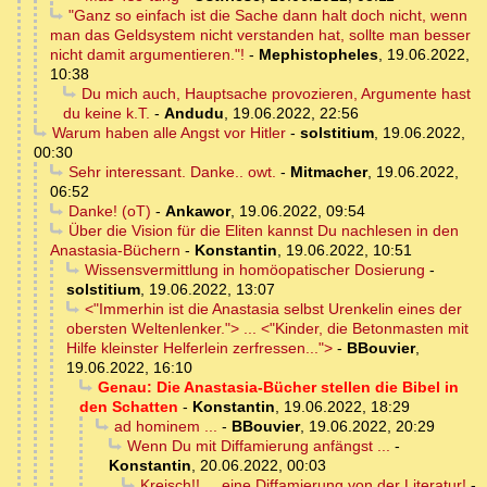
"Ganz so einfach ist die Sache dann halt doch nicht, wenn
man das Geldsystem nicht verstanden hat, sollte man besser
nicht damit argumentieren."!
-
Mephistopheles
,
19.06.2022,
10:38
Du mich auch, Hauptsache provozieren, Argumente hast
du keine k.T.
-
Andudu
,
19.06.2022, 22:56
Warum haben alle Angst vor Hitler
-
solstitium
,
19.06.2022,
00:30
Sehr interessant. Danke.. owt.
-
Mitmacher
,
19.06.2022,
06:52
Danke! (oT)
-
Ankawor
,
19.06.2022, 09:54
Über die Vision für die Eliten kannst Du nachlesen in den
Anastasia-Büchern
-
Konstantin
,
19.06.2022, 10:51
Wissensvermittlung in homöopatischer Dosierung
-
solstitium
,
19.06.2022, 13:07
<"Immerhin ist die Anastasia selbst Urenkelin eines der
obersten Weltenlenker."> ... <"Kinder, die Betonmasten mit
Hilfe kleinster Helferlein zerfressen...">
-
BBouvier
,
19.06.2022, 16:10
Genau: Die Anastasia-Bücher stellen die Bibel in
den Schatten
-
Konstantin
,
19.06.2022, 18:29
ad hominem ...
-
BBouvier
,
19.06.2022, 20:29
Wenn Du mit Diffamierung anfängst ...
-
Konstantin
,
20.06.2022, 00:03
Kreisch!! ... eine Diffamierung von der Literatur!
-