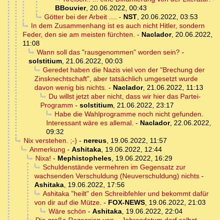
BBouvier
,
20.06.2022, 00:43
Götter bei der Arbeit ....
-
NST
,
20.06.2022, 03:53
In dem Zusammenhang ist es auch nicht Hitler, sondern
Feder, den sie am meisten fürchten.
-
Naclador
,
20.06.2022,
11:08
Wann soll das "rausgenommen" worden sein?
-
solstitium
,
21.06.2022, 00:03
Geredet haben die Nazis viel von der "Brechung der
Zinsknechtschaft", aber tatsächlich umgesetzt wurde
davon wenig bis nichts.
-
Naclador
,
21.06.2022, 11:13
Du willst jetzt aber nicht, dass wir hier das Partei-
Programm
-
solstitium
,
21.06.2022, 23:17
Habe die Wahlprogramme noch nicht gefunden.
Interessant wäre es allemal.
-
Naclador
,
22.06.2022,
09:32
Nix verstehen. ;-)
-
nereus
,
19.06.2022, 11:57
Anmerkung
-
Ashitaka
,
19.06.2022, 12:44
Nixa!
-
Mephistopheles
,
19.06.2022, 16:29
Schuldenstände vermehren im Gegensatz zur
wachsenden Verschuldung (Neuverschuldung) nichts
-
Ashitaka
,
19.06.2022, 17:56
Ashitaka "heilt" den Schreibfehler und bekommt dafür
von dir auf die Mütze.
-
FOX-NEWS
,
19.06.2022, 21:03
Wäre schön
-
Ashitaka
,
19.06.2022, 22:04