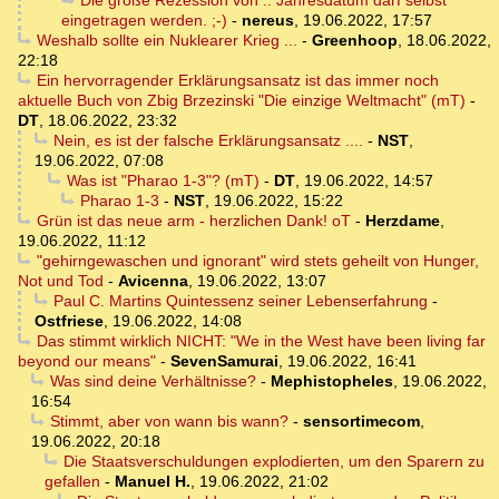
Die große Rezession von .. Jahresdatum darf selbst
eingetragen werden. ;-)
-
nereus
,
19.06.2022, 17:57
Weshalb sollte ein Nuklearer Krieg ...
-
Greenhoop
,
18.06.2022,
22:18
Ein hervorragender Erklärungsansatz ist das immer noch
aktuelle Buch von Zbig Brzezinski "Die einzige Weltmacht" (mT)
-
DT
,
18.06.2022, 23:32
Nein, es ist der falsche Erklärungsansatz ....
-
NST
,
19.06.2022, 07:08
Was ist "Pharao 1-3"? (mT)
-
DT
,
19.06.2022, 14:57
Pharao 1-3
-
NST
,
19.06.2022, 15:22
Grün ist das neue arm - herzlichen Dank! oT
-
Herzdame
,
19.06.2022, 11:12
"gehirngewaschen und ignorant" wird stets geheilt von Hunger,
Not und Tod
-
Avicenna
,
19.06.2022, 13:07
Paul C. Martins Quintessenz seiner Lebenserfahrung
-
Ostfriese
,
19.06.2022, 14:08
Das stimmt wirklich NICHT: "We in the West have been living far
beyond our means"
-
SevenSamurai
,
19.06.2022, 16:41
Was sind deine Verhältnisse?
-
Mephistopheles
,
19.06.2022,
16:54
Stimmt, aber von wann bis wann?
-
sensortimecom
,
19.06.2022, 20:18
Die Staatsverschuldungen explodierten, um den Sparern zu
gefallen
-
Manuel H.
,
19.06.2022, 21:02