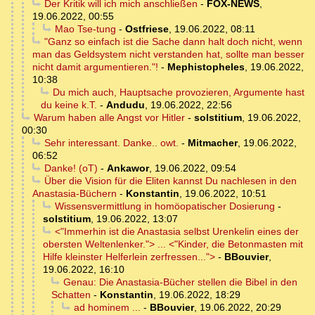
Der Kritik will ich mich anschließen
-
FOX-NEWS
,
19.06.2022, 00:55
Mao Tse-tung
-
Ostfriese
,
19.06.2022, 08:11
"Ganz so einfach ist die Sache dann halt doch nicht, wenn
man das Geldsystem nicht verstanden hat, sollte man besser
nicht damit argumentieren."!
-
Mephistopheles
,
19.06.2022,
10:38
Du mich auch, Hauptsache provozieren, Argumente hast
du keine k.T.
-
Andudu
,
19.06.2022, 22:56
Warum haben alle Angst vor Hitler
-
solstitium
,
19.06.2022,
00:30
Sehr interessant. Danke.. owt.
-
Mitmacher
,
19.06.2022,
06:52
Danke! (oT)
-
Ankawor
,
19.06.2022, 09:54
Über die Vision für die Eliten kannst Du nachlesen in den
Anastasia-Büchern
-
Konstantin
,
19.06.2022, 10:51
Wissensvermittlung in homöopatischer Dosierung
-
solstitium
,
19.06.2022, 13:07
<"Immerhin ist die Anastasia selbst Urenkelin eines der
obersten Weltenlenker."> ... <"Kinder, die Betonmasten mit
Hilfe kleinster Helferlein zerfressen...">
-
BBouvier
,
19.06.2022, 16:10
Genau: Die Anastasia-Bücher stellen die Bibel in den
Schatten
-
Konstantin
,
19.06.2022, 18:29
ad hominem ...
-
BBouvier
,
19.06.2022, 20:29