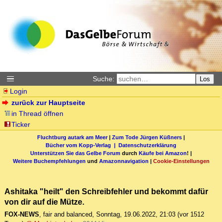
Suche:
Los
Login
zurück zur Hauptseite
in Thread öffnen
Ticker
Fluchtburg autark am Meer
|
Zum Tode Jürgen Küßners
|
Bücher vom Kopp-Verlag |
Datenschutzerklärung
Unterstützen Sie das Gelbe Forum
durch
Käufe bei Amazon
! |
Weitere Buchempfehlungen
und
Amazonnavigation
|
Cookie-Einstellungen
Ashitaka "heilt" den Schreibfehler und bekommt dafür
von dir auf die Mütze.
FOX-NEWS
,
fair and balanced
,
Sonntag, 19.06.2022, 21:03
(vor 1512