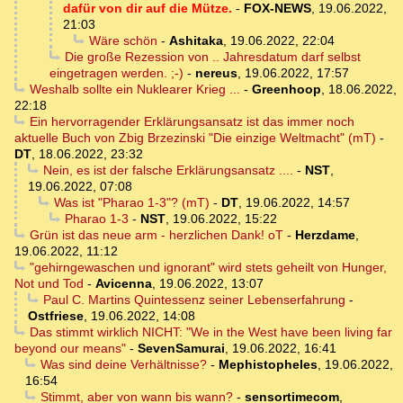
dafür von dir auf die Mütze.
-
FOX-NEWS
,
19.06.2022,
21:03
Wäre schön
-
Ashitaka
,
19.06.2022, 22:04
Die große Rezession von .. Jahresdatum darf selbst
eingetragen werden. ;-)
-
nereus
,
19.06.2022, 17:57
Weshalb sollte ein Nuklearer Krieg ...
-
Greenhoop
,
18.06.2022,
22:18
Ein hervorragender Erklärungsansatz ist das immer noch
aktuelle Buch von Zbig Brzezinski "Die einzige Weltmacht" (mT)
-
DT
,
18.06.2022, 23:32
Nein, es ist der falsche Erklärungsansatz ....
-
NST
,
19.06.2022, 07:08
Was ist "Pharao 1-3"? (mT)
-
DT
,
19.06.2022, 14:57
Pharao 1-3
-
NST
,
19.06.2022, 15:22
Grün ist das neue arm - herzlichen Dank! oT
-
Herzdame
,
19.06.2022, 11:12
"gehirngewaschen und ignorant" wird stets geheilt von Hunger,
Not und Tod
-
Avicenna
,
19.06.2022, 13:07
Paul C. Martins Quintessenz seiner Lebenserfahrung
-
Ostfriese
,
19.06.2022, 14:08
Das stimmt wirklich NICHT: "We in the West have been living far
beyond our means"
-
SevenSamurai
,
19.06.2022, 16:41
Was sind deine Verhältnisse?
-
Mephistopheles
,
19.06.2022,
16:54
Stimmt, aber von wann bis wann?
-
sensortimecom
,