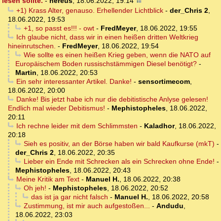
lesen sollte.
-
nereus
,
18.06.2022, 19:14
+1) Krass Alter, genauso. Erhellender Lichtblick
-
der_Chris 2
,
18.06.2022, 19:53
+1, so passt es!!! - owt
-
FredMeyer
,
18.06.2022, 19:55
Ich glaube nicht, dass wir in einen heißen dritten Weltkrieg
hineinrutschen.
-
FredMeyer
,
18.06.2022, 19:54
Wie sollte es einen heißen Krieg geben, wenn die NATO auf
Europäischem Boden russischstämmigen Diesel benötigt?
-
Martin
,
18.06.2022, 20:53
Ein sehr interessanter Artikel. Danke!
-
sensortimecom
,
18.06.2022, 20:00
Danke! Bis jetzt habe ich nur die debitistische Anlyse gelesen!
Endlich mal wieder Debitismus!
-
Mephistopheles
,
18.06.2022,
20:11
Ich rechne leider mit dem Schlimmsten
-
Kaladhor
,
18.06.2022,
20:18
Sieh es positiv, an der Börse haben wir bald Kaufkurse (mkT)
-
der_Chris 2
,
18.06.2022, 20:35
Lieber ein Ende mit Schrecken als ein Schrecken ohne Ende!
-
Mephistopheles
,
18.06.2022, 20:43
Meine Kritik am Text
-
Manuel H.
,
18.06.2022, 20:38
Oh jeh!
-
Mephistopheles
,
18.06.2022, 20:52
das ist ja gar nicht falsch
-
Manuel H.
,
18.06.2022, 20:58
Zustimmung, ist mir auch aufgestoßen...
-
Andudu
,
18.06.2022, 23:03