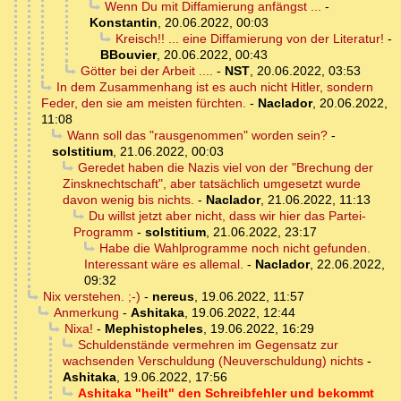
Wenn Du mit Diffamierung anfängst ...
-
Konstantin
,
20.06.2022, 00:03
Kreisch!! ... eine Diffamierung von der Literatur!
-
BBouvier
,
20.06.2022, 00:43
Götter bei der Arbeit ....
-
NST
,
20.06.2022, 03:53
In dem Zusammenhang ist es auch nicht Hitler, sondern
Feder, den sie am meisten fürchten.
-
Naclador
,
20.06.2022,
11:08
Wann soll das "rausgenommen" worden sein?
-
solstitium
,
21.06.2022, 00:03
Geredet haben die Nazis viel von der "Brechung der
Zinsknechtschaft", aber tatsächlich umgesetzt wurde
davon wenig bis nichts.
-
Naclador
,
21.06.2022, 11:13
Du willst jetzt aber nicht, dass wir hier das Partei-
Programm
-
solstitium
,
21.06.2022, 23:17
Habe die Wahlprogramme noch nicht gefunden.
Interessant wäre es allemal.
-
Naclador
,
22.06.2022,
09:32
Nix verstehen. ;-)
-
nereus
,
19.06.2022, 11:57
Anmerkung
-
Ashitaka
,
19.06.2022, 12:44
Nixa!
-
Mephistopheles
,
19.06.2022, 16:29
Schuldenstände vermehren im Gegensatz zur
wachsenden Verschuldung (Neuverschuldung) nichts
-
Ashitaka
,
19.06.2022, 17:56
Ashitaka "heilt" den Schreibfehler und bekommt