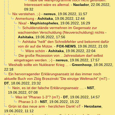
Habe die Wahlprogramme noch nicht gefunden.
Interessant wäre es allemal.
-
Naclador
,
22.06.2022,
09:32
Nix verstehen. ;-)
-
nereus
,
19.06.2022, 11:57
Anmerkung
-
Ashitaka
,
19.06.2022, 12:44
Nixa!
-
Mephistopheles
,
19.06.2022, 16:29
Schuldenstände vermehren im Gegensatz zur
wachsenden Verschuldung (Neuverschuldung) nichts
-
Ashitaka
,
19.06.2022, 17:56
Ashitaka "heilt" den Schreibfehler und bekommt dafür
von dir auf die Mütze.
-
FOX-NEWS
,
19.06.2022, 21:03
Wäre schön
-
Ashitaka
,
19.06.2022, 22:04
Die große Rezession von .. Jahresdatum darf selbst
eingetragen werden. ;-)
-
nereus
,
19.06.2022, 17:57
Weshalb sollte ein Nuklearer Krieg ...
-
Greenhoop
,
18.06.2022,
22:18
Ein hervorragender Erklärungsansatz ist das immer noch
aktuelle Buch von Zbig Brzezinski "Die einzige Weltmacht" (mT)
-
DT
,
18.06.2022, 23:32
Nein, es ist der falsche Erklärungsansatz ....
-
NST
,
19.06.2022, 07:08
Was ist "Pharao 1-3"? (mT)
-
DT
,
19.06.2022, 14:57
Pharao 1-3
-
NST
,
19.06.2022, 15:22
Grün ist das neue arm - herzlichen Dank! oT
-
Herzdame
,
19.06.2022, 11:12