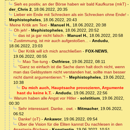
Sieh es positiv, an der Börse haben wir bald Kaufkurse (mkT)
-
der_Chris 2
,
18.06.2022, 20:35
Lieber ein Ende mit Schrecken als ein Schrecken ohne Ende!
-
Mephistopheles
,
18.06.2022, 20:43
Meine Kritik am Text
-
Manuel H.
,
18.06.2022, 20:38
Oh jeh!
-
Mephistopheles
,
18.06.2022, 20:52
das ist ja gar nicht falsch
-
Manuel H.
,
18.06.2022, 20:58
Zustimmung, ist mir auch aufgestoßen...
-
Andudu
,
18.06.2022, 23:03
Der Kritik will ich mich anschließen
-
FOX-NEWS
,
19.06.2022, 00:55
Mao Tse-tung
-
Ostfriese
,
19.06.2022, 08:11
"Ganz so einfach ist die Sache dann halt doch nicht, wenn
man das Geldsystem nicht verstanden hat, sollte man besser
nicht damit argumentieren."!
-
Mephistopheles
,
19.06.2022,
10:38
Du mich auch, Hauptsache provozieren, Argumente
hast du keine k.T.
-
Andudu
,
19.06.2022, 22:56
Warum haben alle Angst vor Hitler
-
solstitium
,
19.06.2022,
00:30
Sehr interessant. Danke.. owt.
-
Mitmacher
,
19.06.2022,
06:52
Danke! (oT)
-
Ankawor
,
19.06.2022, 09:54
Über die Vision für die Eliten kannst Du nachlesen in den
Anastasia-Büchern
-
Konstantin
,
19.06.2022, 10:51