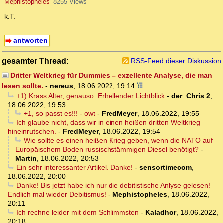
Mephistopheles
8255 Views
k.T.
antworten
gesamter Thread:
RSS-Feed dieser Diskussion
Dritter Weltkrieg für Dummies – exzellente Analyse, die man
lesen sollte.
-
nereus
,
18.06.2022, 19:14
+1) Krass Alter, genauso. Erhellender Lichtblick
-
der_Chris 2
,
18.06.2022, 19:53
+1, so passt es!!! - owt
-
FredMeyer
,
18.06.2022, 19:55
Ich glaube nicht, dass wir in einen heißen dritten Weltkrieg
hineinrutschen.
-
FredMeyer
,
18.06.2022, 19:54
Wie sollte es einen heißen Krieg geben, wenn die NATO auf
Europäischem Boden russischstämmigen Diesel benötigt?
-
Martin
,
18.06.2022, 20:53
Ein sehr interessanter Artikel. Danke!
-
sensortimecom
,
18.06.2022, 20:00
Danke! Bis jetzt habe ich nur die debitistische Anlyse gelesen!
Endlich mal wieder Debitismus!
-
Mephistopheles
,
18.06.2022,
20:11
Ich rechne leider mit dem Schlimmsten
-
Kaladhor
,
18.06.2022,
20:18