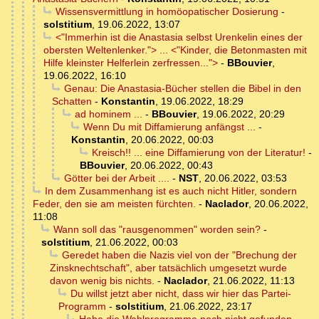
Wissensvermittlung in homöopatischer Dosierung
-
solstitium
,
19.06.2022, 13:07
<"Immerhin ist die Anastasia selbst Urenkelin eines der
obersten Weltenlenker."> ... <"Kinder, die Betonmasten mit
Hilfe kleinster Helferlein zerfressen...">
-
BBouvier
,
19.06.2022, 16:10
Genau: Die Anastasia-Bücher stellen die Bibel in den
Schatten
-
Konstantin
,
19.06.2022, 18:29
ad hominem ...
-
BBouvier
,
19.06.2022, 20:29
Wenn Du mit Diffamierung anfängst ...
-
Konstantin
,
20.06.2022, 00:03
Kreisch!! ... eine Diffamierung von der Literatur!
-
BBouvier
,
20.06.2022, 00:43
Götter bei der Arbeit ....
-
NST
,
20.06.2022, 03:53
In dem Zusammenhang ist es auch nicht Hitler, sondern
Feder, den sie am meisten fürchten.
-
Naclador
,
20.06.2022,
11:08
Wann soll das "rausgenommen" worden sein?
-
solstitium
,
21.06.2022, 00:03
Geredet haben die Nazis viel von der "Brechung der
Zinsknechtschaft", aber tatsächlich umgesetzt wurde
davon wenig bis nichts.
-
Naclador
,
21.06.2022, 11:13
Du willst jetzt aber nicht, dass wir hier das Partei-
Programm
-
solstitium
,
21.06.2022, 23:17