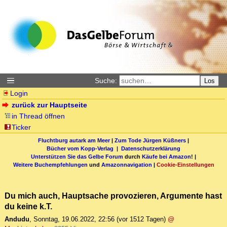
Suche:
Los
Login
zurück zur Hauptseite
in Thread öffnen
Ticker
Fluchtburg autark am Meer
|
Zum Tode Jürgen Küßners
|
Bücher vom Kopp-Verlag |
Datenschutzerklärung
Unterstützen Sie das Gelbe Forum
durch
Käufe bei Amazon
! |
Weitere Buchempfehlungen
und
Amazonnavigation
|
Cookie-Einstellungen
Du mich auch, Hauptsache provozieren, Argumente hast
du keine k.T.
Andudu
,
Sonntag, 19.06.2022, 22:56
(vor 1512 Tagen)
@