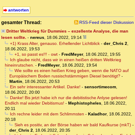
antworten
gesamter Thread:
RSS-Feed dieser Diskussion
Dritter Weltkrieg für Dummies – exzellente Analyse, die man
lesen sollte.
-
nereus
,
18.06.2022, 19:14
+1) Krass Alter, genauso. Erhellender Lichtblick
-
der_Chris 2
,
18.06.2022, 19:53
+1, so passt es!!! - owt
-
FredMeyer
,
18.06.2022, 19:55
Ich glaube nicht, dass wir in einen heißen dritten Weltkrieg
hineinrutschen.
-
FredMeyer
,
18.06.2022, 19:54
Wie sollte es einen heißen Krieg geben, wenn die NATO auf
Europäischem Boden russischstämmigen Diesel benötigt?
-
Martin
,
18.06.2022, 20:53
Ein sehr interessanter Artikel. Danke!
-
sensortimecom
,
18.06.2022, 20:00
Danke! Bis jetzt habe ich nur die debitistische Anlyse gelesen!
Endlich mal wieder Debitismus!
-
Mephistopheles
,
18.06.2022,
20:11
Ich rechne leider mit dem Schlimmsten
-
Kaladhor
,
18.06.2022,
20:18
Sieh es positiv, an der Börse haben wir bald Kaufkurse (mkT)
-
der_Chris 2
,
18.06.2022, 20:35