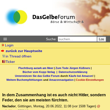
Suche:
Los
Login
zurück zur Hauptseite
in Thread öffnen
Ticker
Fluchtburg autark am Meer
|
Zum Tode Jürgen Küßners
|
Bücher vom Kopp-Verlag |
Datenschutzerklärung
Unterstützen Sie das Gelbe Forum
durch
Käufe bei Amazon
! |
Weitere Buchempfehlungen
und
Amazonnavigation
|
Cookie-Einstellungen
In dem Zusammenhang ist es auch nicht Hitler, sondern
Feder, den sie am meisten fürchten.
Naclador
,
Göttingen
,
Montag, 20.06.2022, 11:08
(vor 1508 Tagen)
@