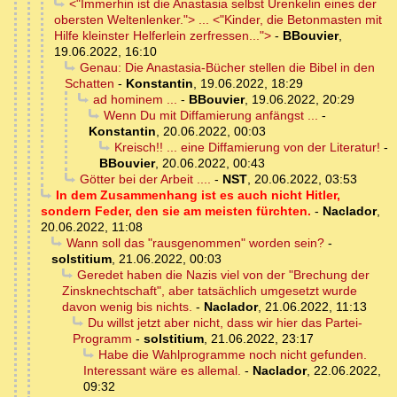
<"Immerhin ist die Anastasia selbst Urenkelin eines der
obersten Weltenlenker."> ... <"Kinder, die Betonmasten mit
Hilfe kleinster Helferlein zerfressen...">
-
BBouvier
,
19.06.2022, 16:10
Genau: Die Anastasia-Bücher stellen die Bibel in den
Schatten
-
Konstantin
,
19.06.2022, 18:29
ad hominem ...
-
BBouvier
,
19.06.2022, 20:29
Wenn Du mit Diffamierung anfängst ...
-
Konstantin
,
20.06.2022, 00:03
Kreisch!! ... eine Diffamierung von der Literatur!
-
BBouvier
,
20.06.2022, 00:43
Götter bei der Arbeit ....
-
NST
,
20.06.2022, 03:53
In dem Zusammenhang ist es auch nicht Hitler,
sondern Feder, den sie am meisten fürchten.
-
Naclador
,
20.06.2022, 11:08
Wann soll das "rausgenommen" worden sein?
-
solstitium
,
21.06.2022, 00:03
Geredet haben die Nazis viel von der "Brechung der
Zinsknechtschaft", aber tatsächlich umgesetzt wurde
davon wenig bis nichts.
-
Naclador
,
21.06.2022, 11:13
Du willst jetzt aber nicht, dass wir hier das Partei-
Programm
-
solstitium
,
21.06.2022, 23:17
Habe die Wahlprogramme noch nicht gefunden.
Interessant wäre es allemal.
-
Naclador
,
22.06.2022,
09:32