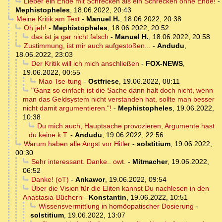
Lieber ein Ende mit Schrecken als ein Schrecken ohne Ende!
-
Mephistopheles
,
18.06.2022, 20:43
Meine Kritik am Text
-
Manuel H.
,
18.06.2022, 20:38
Oh jeh!
-
Mephistopheles
,
18.06.2022, 20:52
das ist ja gar nicht falsch
-
Manuel H.
,
18.06.2022, 20:58
Zustimmung, ist mir auch aufgestoßen...
-
Andudu
,
18.06.2022, 23:03
Der Kritik will ich mich anschließen
-
FOX-NEWS
,
19.06.2022, 00:55
Mao Tse-tung
-
Ostfriese
,
19.06.2022, 08:11
"Ganz so einfach ist die Sache dann halt doch nicht, wenn
man das Geldsystem nicht verstanden hat, sollte man besser
nicht damit argumentieren."!
-
Mephistopheles
,
19.06.2022,
10:38
Du mich auch, Hauptsache provozieren, Argumente hast
du keine k.T.
-
Andudu
,
19.06.2022, 22:56
Warum haben alle Angst vor Hitler
-
solstitium
,
19.06.2022,
00:30
Sehr interessant. Danke.. owt.
-
Mitmacher
,
19.06.2022,
06:52
Danke! (oT)
-
Ankawor
,
19.06.2022, 09:54
Über die Vision für die Eliten kannst Du nachlesen in den
Anastasia-Büchern
-
Konstantin
,
19.06.2022, 10:51
Wissensvermittlung in homöopatischer Dosierung
-
solstitium
,
19.06.2022, 13:07