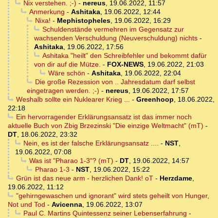
Nix verstehen. ;-)
-
nereus
,
19.06.2022, 11:57
Anmerkung
-
Ashitaka
,
19.06.2022, 12:44
Nixa!
-
Mephistopheles
,
19.06.2022, 16:29
Schuldenstände vermehren im Gegensatz zur
wachsenden Verschuldung (Neuverschuldung) nichts
-
Ashitaka
,
19.06.2022, 17:56
Ashitaka "heilt" den Schreibfehler und bekommt dafür
von dir auf die Mütze.
-
FOX-NEWS
,
19.06.2022, 21:03
Wäre schön
-
Ashitaka
,
19.06.2022, 22:04
Die große Rezession von .. Jahresdatum darf selbst
eingetragen werden. ;-)
-
nereus
,
19.06.2022, 17:57
Weshalb sollte ein Nuklearer Krieg ...
-
Greenhoop
,
18.06.2022,
22:18
Ein hervorragender Erklärungsansatz ist das immer noch
aktuelle Buch von Zbig Brzezinski "Die einzige Weltmacht" (mT)
-
DT
,
18.06.2022, 23:32
Nein, es ist der falsche Erklärungsansatz ....
-
NST
,
19.06.2022, 07:08
Was ist "Pharao 1-3"? (mT)
-
DT
,
19.06.2022, 14:57
Pharao 1-3
-
NST
,
19.06.2022, 15:22
Grün ist das neue arm - herzlichen Dank! oT
-
Herzdame
,
19.06.2022, 11:12
"gehirngewaschen und ignorant" wird stets geheilt von Hunger,
Not und Tod
-
Avicenna
,
19.06.2022, 13:07
Paul C. Martins Quintessenz seiner Lebenserfahrung
-