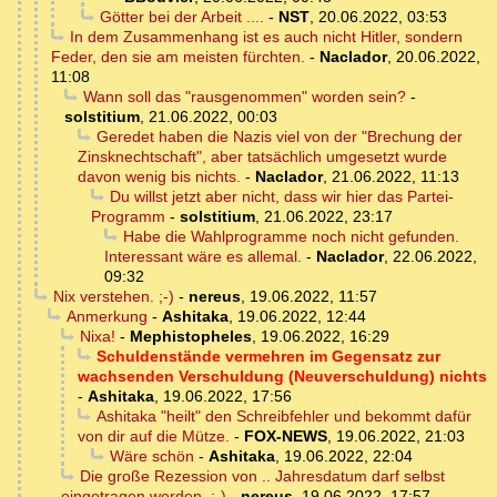
Götter bei der Arbeit ....
-
NST
,
20.06.2022, 03:53
In dem Zusammenhang ist es auch nicht Hitler, sondern
Feder, den sie am meisten fürchten.
-
Naclador
,
20.06.2022,
11:08
Wann soll das "rausgenommen" worden sein?
-
solstitium
,
21.06.2022, 00:03
Geredet haben die Nazis viel von der "Brechung der
Zinsknechtschaft", aber tatsächlich umgesetzt wurde
davon wenig bis nichts.
-
Naclador
,
21.06.2022, 11:13
Du willst jetzt aber nicht, dass wir hier das Partei-
Programm
-
solstitium
,
21.06.2022, 23:17
Habe die Wahlprogramme noch nicht gefunden.
Interessant wäre es allemal.
-
Naclador
,
22.06.2022,
09:32
Nix verstehen. ;-)
-
nereus
,
19.06.2022, 11:57
Anmerkung
-
Ashitaka
,
19.06.2022, 12:44
Nixa!
-
Mephistopheles
,
19.06.2022, 16:29
Schuldenstände vermehren im Gegensatz zur
wachsenden Verschuldung (Neuverschuldung) nichts
-
Ashitaka
,
19.06.2022, 17:56
Ashitaka "heilt" den Schreibfehler und bekommt dafür
von dir auf die Mütze.
-
FOX-NEWS
,
19.06.2022, 21:03
Wäre schön
-
Ashitaka
,
19.06.2022, 22:04
Die große Rezession von .. Jahresdatum darf selbst
eingetragen werden. ;-)
-
nereus
,
19.06.2022, 17:57