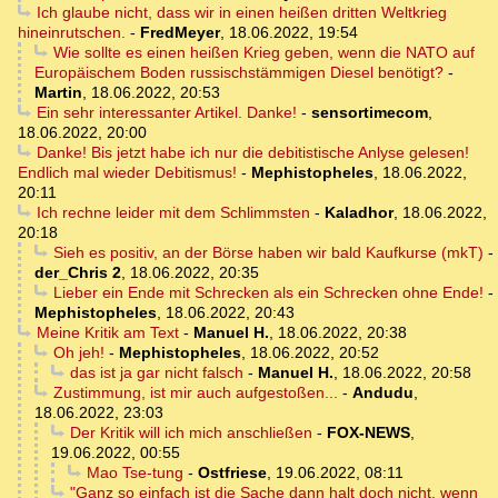
Ich glaube nicht, dass wir in einen heißen dritten Weltkrieg
hineinrutschen.
-
FredMeyer
,
18.06.2022, 19:54
Wie sollte es einen heißen Krieg geben, wenn die NATO auf
Europäischem Boden russischstämmigen Diesel benötigt?
-
Martin
,
18.06.2022, 20:53
Ein sehr interessanter Artikel. Danke!
-
sensortimecom
,
18.06.2022, 20:00
Danke! Bis jetzt habe ich nur die debitistische Anlyse gelesen!
Endlich mal wieder Debitismus!
-
Mephistopheles
,
18.06.2022,
20:11
Ich rechne leider mit dem Schlimmsten
-
Kaladhor
,
18.06.2022,
20:18
Sieh es positiv, an der Börse haben wir bald Kaufkurse (mkT)
-
der_Chris 2
,
18.06.2022, 20:35
Lieber ein Ende mit Schrecken als ein Schrecken ohne Ende!
-
Mephistopheles
,
18.06.2022, 20:43
Meine Kritik am Text
-
Manuel H.
,
18.06.2022, 20:38
Oh jeh!
-
Mephistopheles
,
18.06.2022, 20:52
das ist ja gar nicht falsch
-
Manuel H.
,
18.06.2022, 20:58
Zustimmung, ist mir auch aufgestoßen...
-
Andudu
,
18.06.2022, 23:03
Der Kritik will ich mich anschließen
-
FOX-NEWS
,
19.06.2022, 00:55
Mao Tse-tung
-
Ostfriese
,
19.06.2022, 08:11
"Ganz so einfach ist die Sache dann halt doch nicht, wenn