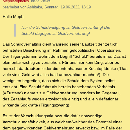
Mephistopheles
8823 Views
bearbeitet von Ashitaka, Sonntag, 19.06.2022, 18:19
Hallo Meph,
Nur die Schuldentilgung ist Geldvernichtung! Die
Schuld dagegen ist Geldvermehrung!
Das Schuldverhältnis dient während seiner Laufzeit der zeitlich
befristeten Besicherung im Rahmen geldpolitischer Operationen.
Der Tilgungstermin wohnt dem Begriff "Schuld" bereits inne. Das ist
elementar wichtig zu verstehen. Für uns hier kein Ding, aber es
herrscht da draußen leider die entenhausener Kochtopfdenke ("Das
viele viele Geld wird alles bald unbezahlbar machen!). Die
wenigsten begreifen, dass sich die Schuld dem System selbst
entzieht. Eine Schuld führt als bereits bestehendes Verhältnis
(=Zustand) niemals zur Geldvermehrung, sondern im Gegenteil,
des Zeitablaufs wegen erzwingt sie einzig und allein deflationär
wirkende Sogkräfte (Tilgungszwang).
Es ist der
Ver
schuldungsakt bzw. die dafür notwendige
Ver
schuldungsfähigkeit, aus welchem/welcher das Potential einer
dem gegenwirkenden Geldvermehrung erweckt bzw. im Falle der