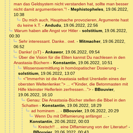
man das Geldsystem nicht verstanden hat, sollte man besser
nicht damit argumentieren."!
-
Mephistopheles
,
19.06.2022,
10:38
Du mich auch, Hauptsache provozieren, Argumente hast
du keine k.T.
-
Andudu
,
19.06.2022, 22:56
Warum haben alle Angst vor Hitler
-
solstitium
,
19.06.2022,
00:30
Sehr interessant. Danke.. owt.
-
Mitmacher
,
19.06.2022,
06:52
Danke! (oT)
-
Ankawor
,
19.06.2022, 09:54
Über die Vision für die Eliten kannst Du nachlesen in den
Anastasia-Büchern
-
Konstantin
,
19.06.2022, 10:51
Wissensvermittlung in homöopatischer Dosierung
-
solstitium
,
19.06.2022, 13:07
<"Immerhin ist die Anastasia selbst Urenkelin eines der
obersten Weltenlenker."> ... <"Kinder, die Betonmasten mit
Hilfe kleinster Helferlein zerfressen...">
-
BBouvier
,
19.06.2022, 16:10
Genau: Die Anastasia-Bücher stellen die Bibel in den
Schatten
-
Konstantin
,
19.06.2022, 18:29
ad hominem ...
-
BBouvier
,
19.06.2022, 20:29
Wenn Du mit Diffamierung anfängst ...
-
Konstantin
,
20.06.2022, 00:03
Kreisch!! ... eine Diffamierung von der Literatur!
-
BBouvier
,
20.06.2022, 00:43