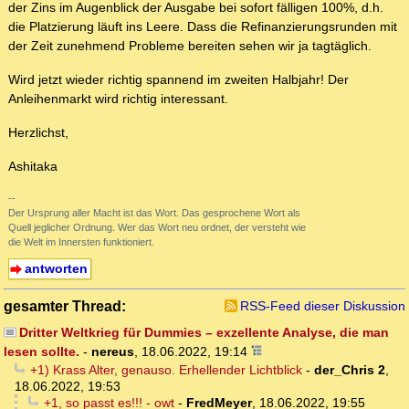
der Zins im Augenblick der Ausgabe bei sofort fälligen 100%, d.h.
die Platzierung läuft ins Leere. Dass die Refinanzierungsrunden mit
der Zeit zunehmend Probleme bereiten sehen wir ja tagtäglich.
Wird jetzt wieder richtig spannend im zweiten Halbjahr! Der
Anleihenmarkt wird richtig interessant.
Herzlichst,
Ashitaka
--
Der Ursprung aller Macht ist das Wort. Das gesprochene Wort als
Quell jeglicher Ordnung. Wer das Wort neu ordnet, der versteht wie
die Welt im Innersten funktioniert.
antworten
gesamter Thread:
RSS-Feed dieser Diskussion
Dritter Weltkrieg für Dummies – exzellente Analyse, die man
lesen sollte.
-
nereus
,
18.06.2022, 19:14
+1) Krass Alter, genauso. Erhellender Lichtblick
-
der_Chris 2
,
18.06.2022, 19:53
+1, so passt es!!! - owt
-
FredMeyer
,
18.06.2022, 19:55