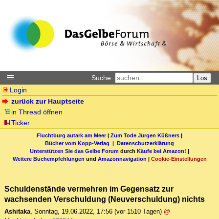
Suche:
Los
Login
zurück zur Hauptseite
in Thread öffnen
Ticker
Fluchtburg autark am Meer
|
Zum Tode Jürgen Küßners
|
Bücher vom Kopp-Verlag |
Datenschutzerklärung
Unterstützen Sie das Gelbe Forum
durch
Käufe bei Amazon
! |
Weitere Buchempfehlungen
und
Amazonnavigation
|
Cookie-Einstellungen
Schuldenstände vermehren im Gegensatz zur
wachsenden Verschuldung (Neuverschuldung) nichts
Ashitaka
,
Sonntag, 19.06.2022, 17:56
(vor 1510 Tagen)
@