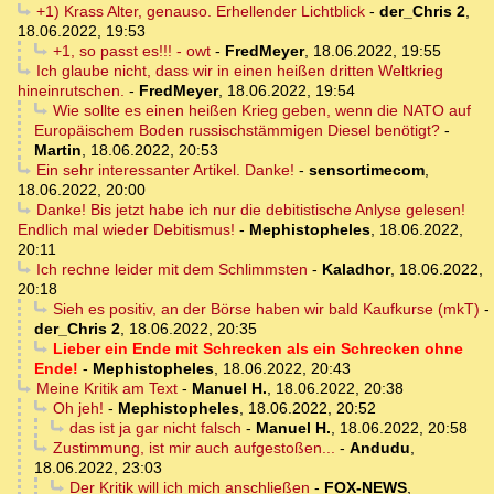
+1) Krass Alter, genauso. Erhellender Lichtblick
-
der_Chris 2
,
18.06.2022, 19:53
+1, so passt es!!! - owt
-
FredMeyer
,
18.06.2022, 19:55
Ich glaube nicht, dass wir in einen heißen dritten Weltkrieg
hineinrutschen.
-
FredMeyer
,
18.06.2022, 19:54
Wie sollte es einen heißen Krieg geben, wenn die NATO auf
Europäischem Boden russischstämmigen Diesel benötigt?
-
Martin
,
18.06.2022, 20:53
Ein sehr interessanter Artikel. Danke!
-
sensortimecom
,
18.06.2022, 20:00
Danke! Bis jetzt habe ich nur die debitistische Anlyse gelesen!
Endlich mal wieder Debitismus!
-
Mephistopheles
,
18.06.2022,
20:11
Ich rechne leider mit dem Schlimmsten
-
Kaladhor
,
18.06.2022,
20:18
Sieh es positiv, an der Börse haben wir bald Kaufkurse (mkT)
-
der_Chris 2
,
18.06.2022, 20:35
Lieber ein Ende mit Schrecken als ein Schrecken ohne
Ende!
-
Mephistopheles
,
18.06.2022, 20:43
Meine Kritik am Text
-
Manuel H.
,
18.06.2022, 20:38
Oh jeh!
-
Mephistopheles
,
18.06.2022, 20:52
das ist ja gar nicht falsch
-
Manuel H.
,
18.06.2022, 20:58
Zustimmung, ist mir auch aufgestoßen...
-
Andudu
,
18.06.2022, 23:03
Der Kritik will ich mich anschließen
-
FOX-NEWS
,