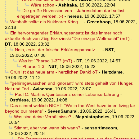
Wäre schön
-
Ashitaka
,
19.06.2022, 22:04
Die große Rezession von .. Jahresdatum darf selbst
eingetragen werden. ;-)
-
nereus
,
19.06.2022, 17:57
Weshalb sollte ein Nuklearer Krieg ...
-
Greenhoop
,
18.06.2022,
22:18
Ein hervorragender Erklärungsansatz ist das immer noch
aktuelle Buch von Zbig Brzezinski "Die einzige Weltmacht" (mT)
-
DT
,
18.06.2022, 23:32
Nein, es ist der falsche Erklärungsansatz ....
-
NST
,
19.06.2022, 07:08
Was ist "Pharao 1-3"? (mT)
-
DT
,
19.06.2022, 14:57
Pharao 1-3
-
NST
,
19.06.2022, 15:22
Grün ist das neue arm - herzlichen Dank! oT
-
Herzdame
,
19.06.2022, 11:12
"gehirngewaschen und ignorant" wird stets geheilt von Hunger,
Not und Tod
-
Avicenna
,
19.06.2022, 13:07
Paul C. Martins Quintessenz seiner Lebenserfahrung
-
Ostfriese
,
19.06.2022, 14:08
Das stimmt wirklich NICHT: "We in the West have been living far
beyond our means"
-
SevenSamurai
,
19.06.2022, 16:41
Was sind deine Verhältnisse?
-
Mephistopheles
,
19.06.2022,
16:54
Stimmt, aber von wann bis wann?
-
sensortimecom
,
19.06.2022, 20:18