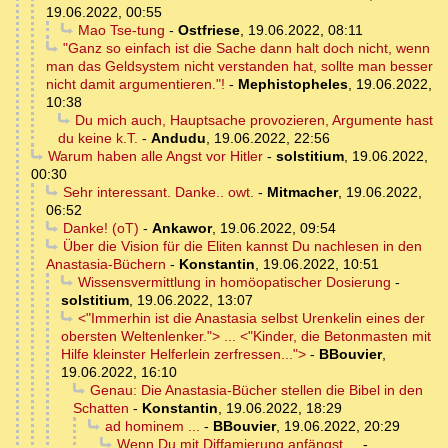
19.06.2022, 00:55
Mao Tse-tung
-
Ostfriese
,
19.06.2022, 08:11
"Ganz so einfach ist die Sache dann halt doch nicht, wenn
man das Geldsystem nicht verstanden hat, sollte man besser
nicht damit argumentieren."!
-
Mephistopheles
,
19.06.2022,
10:38
Du mich auch, Hauptsache provozieren, Argumente hast
du keine k.T.
-
Andudu
,
19.06.2022, 22:56
Warum haben alle Angst vor Hitler
-
solstitium
,
19.06.2022,
00:30
Sehr interessant. Danke.. owt.
-
Mitmacher
,
19.06.2022,
06:52
Danke! (oT)
-
Ankawor
,
19.06.2022, 09:54
Über die Vision für die Eliten kannst Du nachlesen in den
Anastasia-Büchern
-
Konstantin
,
19.06.2022, 10:51
Wissensvermittlung in homöopatischer Dosierung
-
solstitium
,
19.06.2022, 13:07
<"Immerhin ist die Anastasia selbst Urenkelin eines der
obersten Weltenlenker."> ... <"Kinder, die Betonmasten mit
Hilfe kleinster Helferlein zerfressen...">
-
BBouvier
,
19.06.2022, 16:10
Genau: Die Anastasia-Bücher stellen die Bibel in den
Schatten
-
Konstantin
,
19.06.2022, 18:29
ad hominem ...
-
BBouvier
,
19.06.2022, 20:29
Wenn Du mit Diffamierung anfängst ...
-