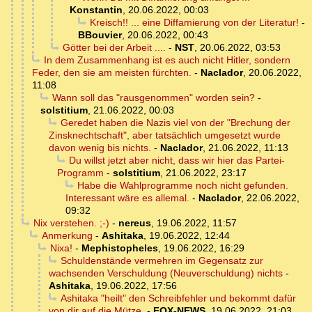
Konstantin
,
20.06.2022, 00:03
Kreisch!! ... eine Diffamierung von der Literatur!
-
BBouvier
,
20.06.2022, 00:43
Götter bei der Arbeit ....
-
NST
,
20.06.2022, 03:53
In dem Zusammenhang ist es auch nicht Hitler, sondern
Feder, den sie am meisten fürchten.
-
Naclador
,
20.06.2022,
11:08
Wann soll das "rausgenommen" worden sein?
-
solstitium
,
21.06.2022, 00:03
Geredet haben die Nazis viel von der "Brechung der
Zinsknechtschaft", aber tatsächlich umgesetzt wurde
davon wenig bis nichts.
-
Naclador
,
21.06.2022, 11:13
Du willst jetzt aber nicht, dass wir hier das Partei-
Programm
-
solstitium
,
21.06.2022, 23:17
Habe die Wahlprogramme noch nicht gefunden.
Interessant wäre es allemal.
-
Naclador
,
22.06.2022,
09:32
Nix verstehen. ;-)
-
nereus
,
19.06.2022, 11:57
Anmerkung
-
Ashitaka
,
19.06.2022, 12:44
Nixa!
-
Mephistopheles
,
19.06.2022, 16:29
Schuldenstände vermehren im Gegensatz zur
wachsenden Verschuldung (Neuverschuldung) nichts
-
Ashitaka
,
19.06.2022, 17:56
Ashitaka "heilt" den Schreibfehler und bekommt dafür
von dir auf die Mütze.
-
FOX-NEWS
,
19.06.2022, 21:03