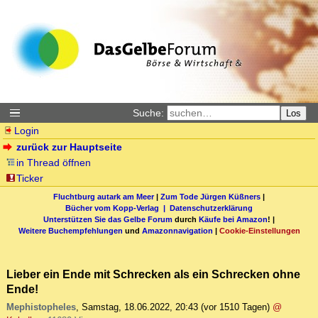
Suche:
Los
Login
zurück zur Hauptseite
in Thread öffnen
Ticker
Fluchtburg autark am Meer
|
Zum Tode Jürgen Küßners
|
Bücher vom Kopp-Verlag |
Datenschutzerklärung
Unterstützen Sie das Gelbe Forum
durch
Käufe bei Amazon
! |
Weitere Buchempfehlungen
und
Amazonnavigation
|
Cookie-Einstellungen
Lieber ein Ende mit Schrecken als ein Schrecken ohne
Ende!
Mephistopheles
,
Samstag, 18.06.2022, 20:43
(vor 1510 Tagen)
@