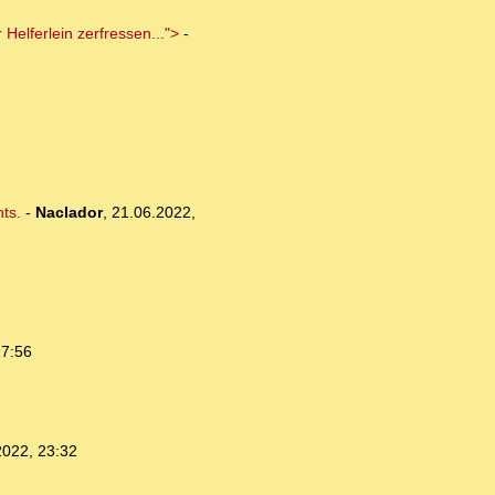
 Helferlein zerfressen...">
-
ts.
-
Naclador
,
21.06.2022,
17:56
2022, 23:32