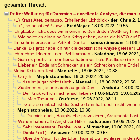
gesamter Thread:
Dritter Weltkrieg für Dummies – exzellente Analyse, die man l
+1) Krass Alter, genauso. Erhellender Lichtblick
-
der_Chris 2
,
1
+1, so passt es!!! - owt
-
FredMeyer
,
18.06.2022, 19:55
Ich glaube nicht, dass wir in einen heißen dritten Weltkrieg hine
Wie sollte es einen heißen Krieg geben, wenn die NATO auf
Ein sehr interessanter Artikel. Danke!
-
sensortimecom
,
18.06.
Danke! Bis jetzt habe ich nur die debitistische Anlyse gelesen! 
Ich rechne leider mit dem Schlimmsten
-
Kaladhor
,
18.06.2022,
Sieh es positiv, an der Börse haben wir bald Kaufkurse (mkT)
Lieber ein Ende mit Schrecken als ein Schrecken ohne Ende!
Meine Kritik am Text
-
Manuel H.
,
18.06.2022, 20:38
Oh jeh!
-
Mephistopheles
,
18.06.2022, 20:52
das ist ja gar nicht falsch
-
Manuel H.
,
18.06.2022, 20:58
Zustimmung, ist mir auch aufgestoßen...
-
Andudu
,
18.06.20
Der Kritik will ich mich anschließen
-
FOX-NEWS
,
19.06.20
Mao Tse-tung
-
Ostfriese
,
19.06.2022, 08:11
"Ganz so einfach ist die Sache dann halt doch nicht, wenn
Mephistopheles
,
19.06.2022, 10:38
Du mich auch, Hauptsache provozieren, Argumente hast d
Warum haben alle Angst vor Hitler
-
solstitium
,
19.06.2022, 
Sehr interessant. Danke.. owt.
-
Mitmacher
,
19.06.2022, 0
Danke! (oT)
-
Ankawor
,
19.06.2022, 09:54
Über die Vision für die Eliten kannst Du nachlesen in den 