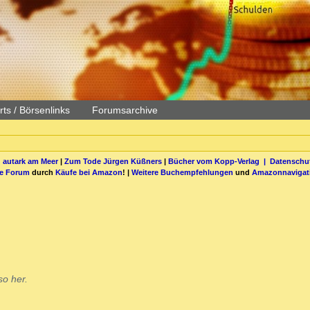
ts / Börsenlinks
Forumsarchive
 autark am Meer
|
Zum Tode Jürgen Küßners
|
Bücher vom Kopp-Verlag |
Datenschut
be Forum
durch
Käufe bei Amazon
! |
Weitere Buchempfehlungen
und
Amazonnavigat
so her.