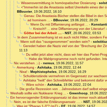
Wissensvermittlung in homöopatischer Dosierung
-
solst
<"Immerhin ist die Anastasia selbst Urenkelin eines der ob
BBouvier
,
19.06.2022, 16:10
Genau: Die Anastasia-Bücher stellen die Bibel in den S
ad hominem ...
-
BBouvier
,
19.06.2022, 20:29
Wenn Du mit Diffamierung anfängst ...
-
Konstant
Kreisch!! ... eine Diffamierung von der Literatur!
Götter bei der Arbeit ....
-
NST
,
20.06.2022, 03:53
In dem Zusammenhang ist es auch nicht Hitler, sondern Fe
Wann soll das "rausgenommen" worden sein?
-
solstiti
Geredet haben die Nazis viel von der "Brechung der Zin
11:13
Du willst jetzt aber nicht, dass wir hier das Partei-P
Habe die Wahlprogramme noch nicht gefunden. Inte
Nix verstehen. ;-)
-
nereus
,
19.06.2022, 11:57
Anmerkung
-
Ashitaka
,
19.06.2022, 12:44
Nixa!
-
Mephistopheles
,
19.06.2022, 16:29
Schuldenstände vermehren im Gegensatz zur wachsend
Ashitaka "heilt" den Schreibfehler und bekommt dafür v
Wäre schön
-
Ashitaka
,
19.06.2022, 22:04
Die große Rezession von .. Jahresdatum darf selbst einge
Weshalb sollte ein Nuklearer Krieg ...
-
Greenhoop
,
18.06.2022
Ein hervorragender Erklärungsansatz ist das immer noch aktuel
Nein, es ist der falsche Erklärungsansatz ....
-
NST
,
19.06.202
Was ist "Pharao 1-3"? (mT)
-
DT
,
19.06.2022, 14:57