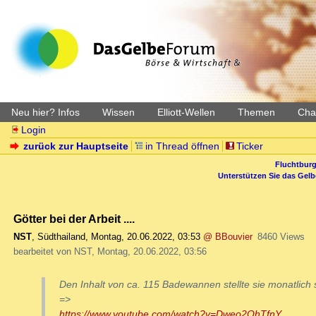
Neu hier? Infos
Wissen
Elliott-Wellen
Themen
Char
Login
zurück zur Hauptseite
in Thread öffnen
Ticker
Fluchtburg
Unterstützen Sie das Gel
Götter bei der Arbeit ....
NST
,
Südthailand
,
Montag, 20.06.2022, 03:53
@ BBouvier
8460 Views
bearbeitet von NST, Montag, 20.06.2022, 03:56
Den Inhalt von ca. 115 Badewannen stellte sie monatlich 
=>
https://www.youtube.com/watch?v=Dweo2OhTfnY