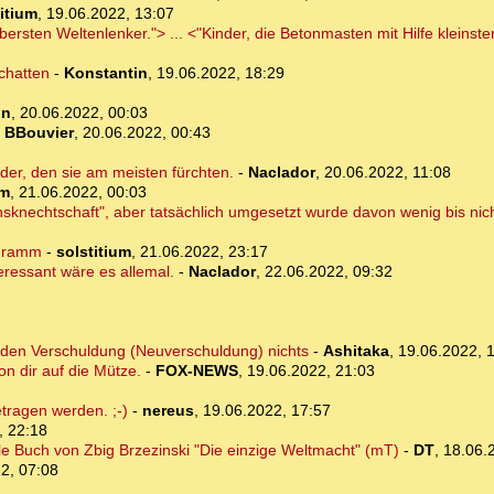
itium
,
19.06.2022, 13:07
ersten Weltenlenker."> ... <"Kinder, die Betonmasten mit Hilfe kleinster
chatten
-
Konstantin
,
19.06.2022, 18:29
in
,
20.06.2022, 00:03
-
BBouvier
,
20.06.2022, 00:43
der, den sie am meisten fürchten.
-
Naclador
,
20.06.2022, 11:08
um
,
21.06.2022, 00:03
sknechtschaft", aber tatsächlich umgesetzt wurde davon wenig bis nich
rogramm
-
solstitium
,
21.06.2022, 23:17
ressant wäre es allemal.
-
Naclador
,
22.06.2022, 09:32
en Verschuldung (Neuverschuldung) nichts
-
Ashitaka
,
19.06.2022, 
on dir auf die Mütze.
-
FOX-NEWS
,
19.06.2022, 21:03
tragen werden. ;-)
-
nereus
,
19.06.2022, 17:57
, 22:18
le Buch von Zbig Brzezinski "Die einzige Weltmacht" (mT)
-
DT
,
18.06.
2, 07:08