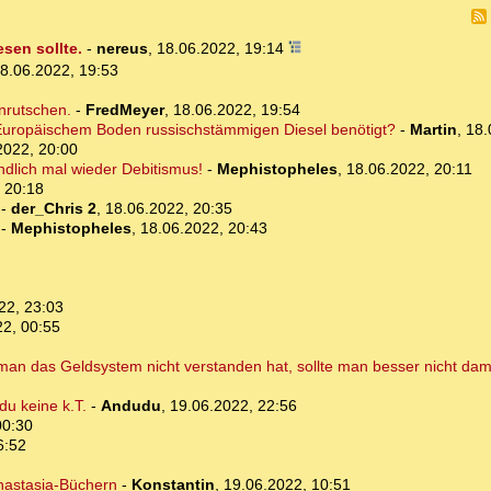
esen sollte.
-
nereus
,
18.06.2022, 19:14
8.06.2022, 19:53
inrutschen.
-
FredMeyer
,
18.06.2022, 19:54
 Europäischem Boden russischstämmigen Diesel benötigt?
-
Martin
,
18.
2022, 20:00
Endlich mal wieder Debitismus!
-
Mephistopheles
,
18.06.2022, 20:11
 20:18
-
der_Chris 2
,
18.06.2022, 20:35
-
Mephistopheles
,
18.06.2022, 20:43
22, 23:03
22, 00:55
 man das Geldsystem nicht verstanden hat, sollte man besser nicht dam
u keine k.T.
-
Andudu
,
19.06.2022, 22:56
00:30
6:52
Anastasia-Büchern
-
Konstantin
,
19.06.2022, 10:51