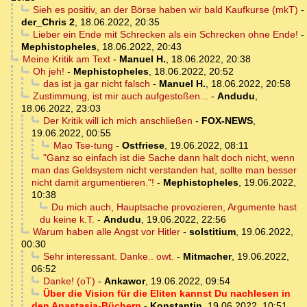
Sieh es positiv, an der Börse haben wir bald Kaufkurse (mkT)
-
der_Chris 2
,
18.06.2022, 20:35
Lieber ein Ende mit Schrecken als ein Schrecken ohne Ende!
-
Mephistopheles
,
18.06.2022, 20:43
Meine Kritik am Text
-
Manuel H.
,
18.06.2022, 20:38
Oh jeh!
-
Mephistopheles
,
18.06.2022, 20:52
das ist ja gar nicht falsch
-
Manuel H.
,
18.06.2022, 20:58
Zustimmung, ist mir auch aufgestoßen...
-
Andudu
,
18.06.2022, 23:03
Der Kritik will ich mich anschließen
-
FOX-NEWS
,
19.06.2022, 00:55
Mao Tse-tung
-
Ostfriese
,
19.06.2022, 08:11
"Ganz so einfach ist die Sache dann halt doch nicht, wenn
man das Geldsystem nicht verstanden hat, sollte man besser
nicht damit argumentieren."!
-
Mephistopheles
,
19.06.2022,
10:38
Du mich auch, Hauptsache provozieren, Argumente hast
du keine k.T.
-
Andudu
,
19.06.2022, 22:56
Warum haben alle Angst vor Hitler
-
solstitium
,
19.06.2022,
00:30
Sehr interessant. Danke.. owt.
-
Mitmacher
,
19.06.2022,
06:52
Danke! (oT)
-
Ankawor
,
19.06.2022, 09:54
Über die Vision für die Eliten kannst Du nachlesen in
den Anastasia-Büchern
-
Konstantin
,
19.06.2022, 10:51