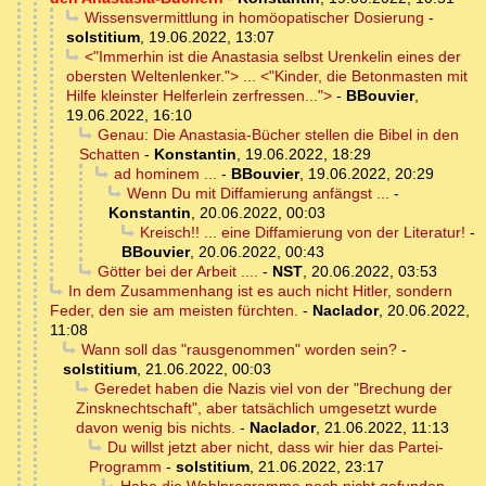
Wissensvermittlung in homöopatischer Dosierung
-
solstitium
,
19.06.2022, 13:07
<"Immerhin ist die Anastasia selbst Urenkelin eines der
obersten Weltenlenker."> ... <"Kinder, die Betonmasten mit
Hilfe kleinster Helferlein zerfressen...">
-
BBouvier
,
19.06.2022, 16:10
Genau: Die Anastasia-Bücher stellen die Bibel in den
Schatten
-
Konstantin
,
19.06.2022, 18:29
ad hominem ...
-
BBouvier
,
19.06.2022, 20:29
Wenn Du mit Diffamierung anfängst ...
-
Konstantin
,
20.06.2022, 00:03
Kreisch!! ... eine Diffamierung von der Literatur!
-
BBouvier
,
20.06.2022, 00:43
Götter bei der Arbeit ....
-
NST
,
20.06.2022, 03:53
In dem Zusammenhang ist es auch nicht Hitler, sondern
Feder, den sie am meisten fürchten.
-
Naclador
,
20.06.2022,
11:08
Wann soll das "rausgenommen" worden sein?
-
solstitium
,
21.06.2022, 00:03
Geredet haben die Nazis viel von der "Brechung der
Zinsknechtschaft", aber tatsächlich umgesetzt wurde
davon wenig bis nichts.
-
Naclador
,
21.06.2022, 11:13
Du willst jetzt aber nicht, dass wir hier das Partei-
Programm
-
solstitium
,
21.06.2022, 23:17