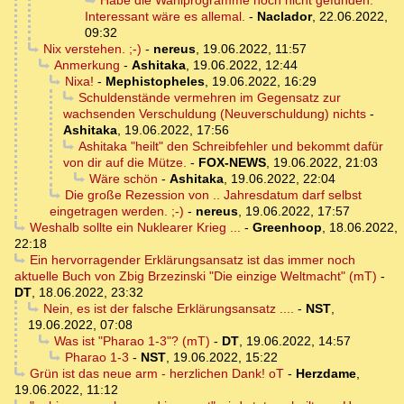
Habe die Wahlprogramme noch nicht gefunden.
Interessant wäre es allemal.
-
Naclador
,
22.06.2022,
09:32
Nix verstehen. ;-)
-
nereus
,
19.06.2022, 11:57
Anmerkung
-
Ashitaka
,
19.06.2022, 12:44
Nixa!
-
Mephistopheles
,
19.06.2022, 16:29
Schuldenstände vermehren im Gegensatz zur
wachsenden Verschuldung (Neuverschuldung) nichts
-
Ashitaka
,
19.06.2022, 17:56
Ashitaka "heilt" den Schreibfehler und bekommt dafür
von dir auf die Mütze.
-
FOX-NEWS
,
19.06.2022, 21:03
Wäre schön
-
Ashitaka
,
19.06.2022, 22:04
Die große Rezession von .. Jahresdatum darf selbst
eingetragen werden. ;-)
-
nereus
,
19.06.2022, 17:57
Weshalb sollte ein Nuklearer Krieg ...
-
Greenhoop
,
18.06.2022,
22:18
Ein hervorragender Erklärungsansatz ist das immer noch
aktuelle Buch von Zbig Brzezinski "Die einzige Weltmacht" (mT)
-
DT
,
18.06.2022, 23:32
Nein, es ist der falsche Erklärungsansatz ....
-
NST
,
19.06.2022, 07:08
Was ist "Pharao 1-3"? (mT)
-
DT
,
19.06.2022, 14:57
Pharao 1-3
-
NST
,
19.06.2022, 15:22
Grün ist das neue arm - herzlichen Dank! oT
-
Herzdame
,
19.06.2022, 11:12