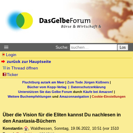
Suche:
Los
Login
zurück zur Hauptseite
in Thread öffnen
Ticker
Fluchtburg autark am Meer
|
Zum Tode Jürgen Küßners
|
Bücher vom Kopp-Verlag |
Datenschutzerklärung
Unterstützen Sie das Gelbe Forum
durch
Käufe bei Amazon
! |
Weitere Buchempfehlungen
und
Amazonnavigation
|
Cookie-Einstellungen
Über die Vision für die Eliten kannst Du nachlesen in
den Anastasia-Büchern
Konstantin
,
Waldhessen
,
Sonntag, 19.06.2022, 10:51
(vor 1510