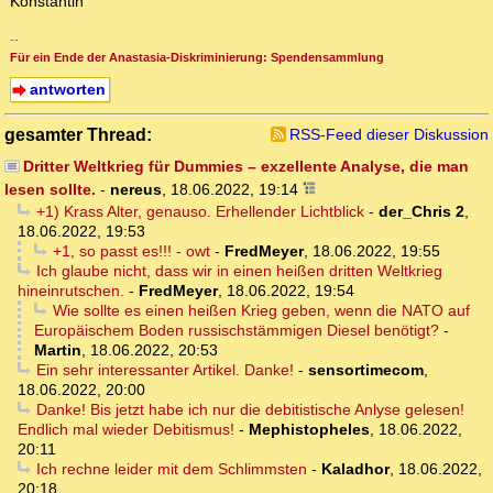
Konstantin
--
Für ein Ende der Anastasia-Diskriminierung: Spendensammlung
antworten
gesamter Thread:
RSS-Feed dieser Diskussion
Dritter Weltkrieg für Dummies – exzellente Analyse, die man
lesen sollte.
-
nereus
,
18.06.2022, 19:14
+1) Krass Alter, genauso. Erhellender Lichtblick
-
der_Chris 2
,
18.06.2022, 19:53
+1, so passt es!!! - owt
-
FredMeyer
,
18.06.2022, 19:55
Ich glaube nicht, dass wir in einen heißen dritten Weltkrieg
hineinrutschen.
-
FredMeyer
,
18.06.2022, 19:54
Wie sollte es einen heißen Krieg geben, wenn die NATO auf
Europäischem Boden russischstämmigen Diesel benötigt?
-
Martin
,
18.06.2022, 20:53
Ein sehr interessanter Artikel. Danke!
-
sensortimecom
,
18.06.2022, 20:00
Danke! Bis jetzt habe ich nur die debitistische Anlyse gelesen!
Endlich mal wieder Debitismus!
-
Mephistopheles
,
18.06.2022,
20:11
Ich rechne leider mit dem Schlimmsten
-
Kaladhor
,
18.06.2022,
20:18