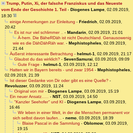
Trump, Putin, Xi, der falsche Franziskus und das Neueste
vom Ende der Geschichte 1. Teil
-
Diogenes Lampe
,
02.09.2019,
18:30
einige Anmerkungen zur Einleitung
-
Friedrich
,
02.09.2019,
20:42
Es ist nur viel schlimmer ..
-
Mandarin
,
02.09.2019, 21:01
Ä-hem. Die BäheRDäh ist nicht Deutschland. Genausowenig
wie es die DähDähRäh war.
-
Mephistopheles
,
02.09.2019,
21:44
Äußerst interessante Betrachtung
-
helmut-1
,
02.09.2019, 21:17
Glaubst du das wirklich?
-
SevenSamurai
,
03.09.2019, 09:09
Gute Frage
-
helmut-1
,
03.09.2019, 12:12
Hatten wir in Bayern bereits - und zwar 1954
-
Mephistopheles
,
02.09.2019, 21:39
Ist dieser Gedanke von Dir oder gibt es eine Quelle?
-
Revoluzzer
,
03.09.2019, 11:24
Original von mir
-
Diogenes Lampe
,
03.09.2019, 15:19
Ein neuer Ansatz......
-
NST
,
03.09.2019, 14:50
"Kanzler Seehofer" und KI
-
Diogenes Lampe
,
03.09.2019,
16:46
Wir leben in einer Welt, in der die Menschen permanent vor
sich selbst davon laufen...
-
nemo
,
03.09.2019, 18:39
Blaise Pascal in die Sammlung
-
Oblomow
,
03.09.2019,
19:15