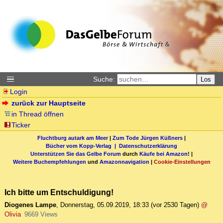
Suche:
Los
Login
zurück zur Hauptseite
in Thread öffnen
Ticker
Fluchtburg autark am Meer
|
Zum Tode Jürgen Küßners
|
Bücher vom Kopp-Verlag |
Datenschutzerklärung
Unterstützen Sie das Gelbe Forum
durch
Käufe bei Amazon
! |
Weitere Buchempfehlungen
und
Amazonnavigation
|
Cookie-Einstellungen
Ich bitte um Entschuldigung!
Diogenes Lampe
,
Donnerstag, 05.09.2019, 18:33
(vor 2530 Tagen)
@
Olivia
9669 Views