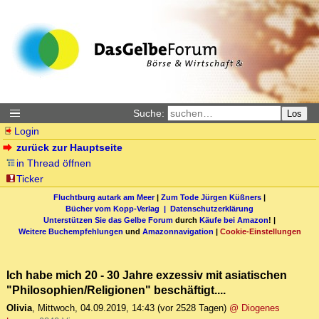
Suche:
Los
Login
zurück zur Hauptseite
in Thread öffnen
Ticker
Fluchtburg autark am Meer
|
Zum Tode Jürgen Küßners
|
Bücher vom Kopp-Verlag |
Datenschutzerklärung
Unterstützen Sie das Gelbe Forum
durch
Käufe bei Amazon
! |
Weitere Buchempfehlungen
und
Amazonnavigation
|
Cookie-Einstellungen
Ich habe mich 20 - 30 Jahre exzessiv mit asiatischen
"Philosophien/Religionen" beschäftigt....
Olivia
,
Mittwoch, 04.09.2019, 14:43
(vor 2528 Tagen)
@ Diogenes