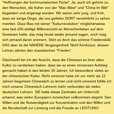
"Hoffnungen der kommunistischen Partei". Ja, auch ich gehöre zu
den Menschen, die früher von der "Mao Bibel" und "China im Bild"
begeistert und angeregt wurden. Wir waren sehr jung, und froh,
dass wir einige Dinge, die uns gefielen DORT verwirklicht zu sehen
meinten. Dass Mao mit seiner "Kulturrevolution" möglicherweise
eine fast 100-stellige Millionenzahl an Menschenleben auf dem
Gewissen hatte, das mag heute weder jemand sagen, noch mag
sich jemand daran erinnern. Stört es doch das schöne Friedensbild.
DAS aber ist die NÄHERE Vergangenheit! Nicht Konfuzius; dessen
Lehren störten den maoistischen "Frieden".
Gleichwohl bin ich der Ansicht, dass die Chinesen es ihrer alten
Kultur zu verdanken haben, dass sie so einen immensen Aufstieg
gemacht haben in den letzten 30 Jahren. Ich bewundere vieles an
der chinesischen Kultur. Nicht umsonst habe ich vor mehr als 12
Jahren begonnen Chinesisch zu lernen und nicht umsonst fühlte ich
mich unserer Chinesisch-Lehrerin mehr verbunden als vielen
deutschen Lehrern. SIE hatte etwas Zentrales am Unterricht
erkannt, was vielen Europäern inzwischen vollkommen abgeht: Den
Willen und die Notwendigkeit zur Konzentration und den Willen und
die Bereitschaft zur Leistung und die Freude an LEISTUNG!