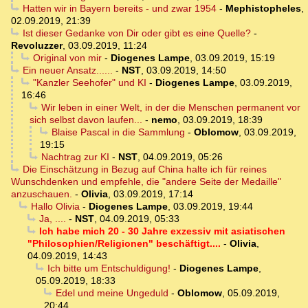
Hatten wir in Bayern bereits - und zwar 1954
-
Mephistopheles
,
02.09.2019, 21:39
Ist dieser Gedanke von Dir oder gibt es eine Quelle?
-
Revoluzzer
,
03.09.2019, 11:24
Original von mir
-
Diogenes Lampe
,
03.09.2019, 15:19
Ein neuer Ansatz......
-
NST
,
03.09.2019, 14:50
"Kanzler Seehofer" und KI
-
Diogenes Lampe
,
03.09.2019,
16:46
Wir leben in einer Welt, in der die Menschen permanent vor
sich selbst davon laufen...
-
nemo
,
03.09.2019, 18:39
Blaise Pascal in die Sammlung
-
Oblomow
,
03.09.2019,
19:15
Nachtrag zur KI
-
NST
,
04.09.2019, 05:26
Die Einschätzung in Bezug auf China halte ich für reines
Wunschdenken und empfehle, die "andere Seite der Medaille"
anzuschauen.
-
Olivia
,
03.09.2019, 17:14
Hallo Olivia
-
Diogenes Lampe
,
03.09.2019, 19:44
Ja, ....
-
NST
,
04.09.2019, 05:33
Ich habe mich 20 - 30 Jahre exzessiv mit asiatischen
"Philosophien/Religionen" beschäftigt....
-
Olivia
,
04.09.2019, 14:43
Ich bitte um Entschuldigung!
-
Diogenes Lampe
,
05.09.2019, 18:33
Edel und meine Ungeduld
-
Oblomow
,
05.09.2019,
20:44