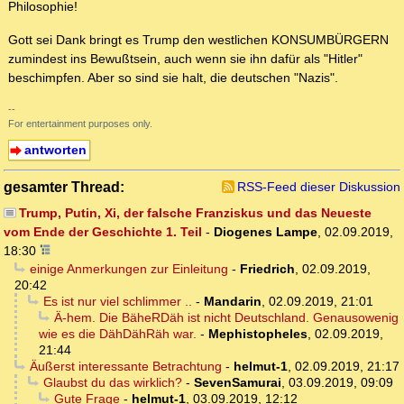
Philosophie!
Gott sei Dank bringt es Trump den westlichen KONSUMBÜRGERN
zumindest ins Bewußtsein, auch wenn sie ihn dafür als "Hitler"
beschimpfen. Aber so sind sie halt, die deutschen "Nazis".
--
For entertainment purposes only.
antworten
gesamter Thread:
RSS-Feed dieser Diskussion
Trump, Putin, Xi, der falsche Franziskus und das Neueste
vom Ende der Geschichte 1. Teil
-
Diogenes Lampe
,
02.09.2019,
18:30
einige Anmerkungen zur Einleitung
-
Friedrich
,
02.09.2019,
20:42
Es ist nur viel schlimmer ..
-
Mandarin
,
02.09.2019, 21:01
Ä-hem. Die BäheRDäh ist nicht Deutschland. Genausowenig
wie es die DähDähRäh war.
-
Mephistopheles
,
02.09.2019,
21:44
Äußerst interessante Betrachtung
-
helmut-1
,
02.09.2019, 21:17
Glaubst du das wirklich?
-
SevenSamurai
,
03.09.2019, 09:09
Gute Frage
-
helmut-1
,
03.09.2019, 12:12