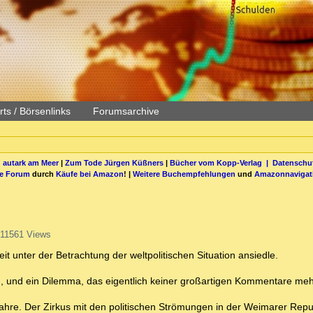
ts / Börsenlinks
Forumsarchive
 autark am Meer
|
Zum Tode Jürgen Küßners
|
Bücher vom Kopp-Verlag |
Datenschut
be Forum
durch
Käufe bei Amazon
! |
Weitere Buchempfehlungen
und
Amazonnavigat
11561 Views
 unter der Betrachtung der weltpolitischen Situation ansiedle.
ch, und ein Dilemma, das eigentlich keiner großartigen Kommentare meh
ahre. Der Zirkus mit den politischen Strömungen in der Weimarer Repub