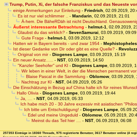
Trump, Putin, Xi, der falsche Franziskus und das Neueste vo
einige Anmerkungen zur Einleitung
-
Friedrich
,
02.09.2019, 20:
Es ist nur viel schlimmer ..
-
Mandarin
,
02.09.2019, 21:01
Ä-hem. Die BäheRDäh ist nicht Deutschland. Genausoweni
Äußerst interessante Betrachtung
-
helmut-1
,
02.09.2019, 2
Glaubst du das wirklich?
-
SevenSamurai
,
03.09.2019, 09:09
Gute Frage
-
helmut-1
,
03.09.2019, 12:12
Hatten wir in Bayern bereits - und zwar 1954
-
Mephistopheles
Ist dieser Gedanke von Dir oder gibt es eine Quelle?
-
Revoluzz
Original von mir
-
Diogenes Lampe
,
03.09.2019, 15:19
Ein neuer Ansatz......
-
NST
,
03.09.2019, 14:50
"Kanzler Seehofer" und KI
-
Diogenes Lampe
,
03.09.2019, 1
Wir leben in einer Welt, in der die Menschen permanent vor 
Blaise Pascal in die Sammlung
-
Oblomow
,
03.09.2019, 
Nachtrag zur KI
-
NST
,
04.09.2019, 05:26
Die Einschätzung in Bezug auf China halte ich für reines Wuns
Hallo Olivia
-
Diogenes Lampe
,
03.09.2019, 19:44
Ja, ....
-
NST
,
04.09.2019, 05:33
Ich habe mich 20 - 30 Jahre exzessiv mit asiatischen "Philos
Ich bitte um Entschuldigung!
-
Diogenes Lampe
,
05.09.2
Edel und meine Ungeduld
-
Oblomow
,
05.09.2019, 20:
Meinst du das Teil hier ....
-
NST
,
06.09.2019, 06:08
257353 Einträge in 18360 Threads, 975 registrierte Benutzer, 3617 Benutzer online (4 regi