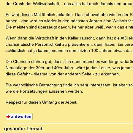
der Crash der Weltwirtschaft, - das alles hat doch damals den bra
Es wird dieses Mal ähnlich ablaufen. Das Tohuwabohu wird in der S
haben - dan wird es wieder in den nächsten Jahren eine Weltwirtsc
Die meisten sind überzeugt davon, keiner aber weiß, wann das eintrit
Wenn dann die Wirtschaft in den Keller rauscht, dann hat die AfD e
charismatische Persönlichkeit zu präsentieren, dann haben sie berei
schließlich hat ja kaum jemand in den letzten 100 Jahren etwas daz
Die Chancen stehen gut, dass sich dann manches wieder geraderück
Neuauflage der 30er und 40er Jahre wäre ja das Letzte, was jemand
diese Gefahr - diesmal von der anderen Seite - zu erkennen.
Die weltpolitische Betrachtung finde ich sehr interessant. Ist aber
wie die Fortsetzungen aussehen werden.
Respekt für diesen Umfang der Arbeit!
antworten
gesamter Thread: