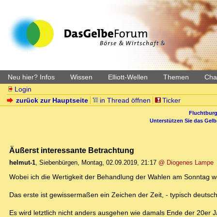
Neu hier? Infos
Wissen
Elliott-Wellen
Themen
Char
Login
zurück zur Hauptseite
in Thread öffnen
Ticker
Fluchtburg
Unterstützen Sie das Gel
Äußerst interessante Betrachtung
helmut-1
,
Siebenbürgen
,
Montag, 02.09.2019, 21:17
@ Diogenes Lampe
Wobei ich die Wertigkeit der Behandlung der Wahlen am Sonntag weit
Das erste ist gewissermaßen ein Zeichen der Zeit, - typisch deuts
Es wird letztlich nicht anders ausgehen wie damals Ende der 20er J