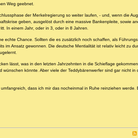
unen Weg geebnet.
chlussphase der Merkelregierung so weiter laufen, - und, wenn die Aug
haftskrise geben, ausgelöst durch eine massive Bankenpleite, sowie a
t. In einem Jahr, oder in 3, oder in 8 Jahren.
ine echte Chance. Sollten die es zusätzlich noch schaffen, als Führung
ts im Ansatz gewonnen. Die deutsche Mentialität ist relativ leicht zu d
ugelernt.
en lässt, was in den letzten Jahrzehnten in die Schieflage gekommen 
 wünschen könnte. Aber viele der Teddybärenwerfer sind gar nicht in 
 so umfangreich, dass ich mir das nocheinmal in Ruhe reinziehen werde. 