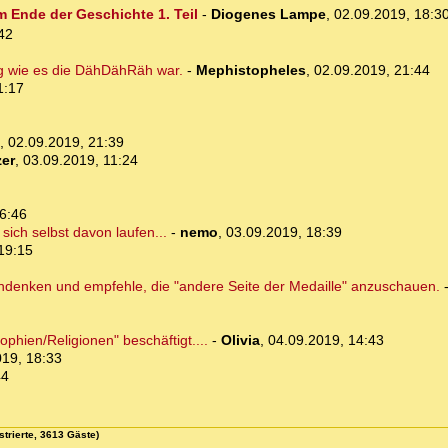
m Ende der Geschichte 1. Teil
-
Diogenes Lampe
,
02.09.2019, 18:3
42
g wie es die DähDähRäh war.
-
Mephistopheles
,
02.09.2019, 21:44
1:17
,
02.09.2019, 21:39
er
,
03.09.2019, 11:24
6:46
sich selbst davon laufen...
-
nemo
,
03.09.2019, 18:39
19:15
chdenken und empfehle, die "andere Seite der Medaille" anzuschauen.
ophien/Religionen" beschäftigt....
-
Olivia
,
04.09.2019, 14:43
019, 18:33
44
strierte, 3613 Gäste)