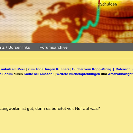
ts / Börsenlinks
Forumsarchive
 autark am Meer
|
Zum Tode Jürgen Küßners
|
Bücher vom Kopp-Verlag |
Datenschut
be Forum
durch
Käufe bei Amazon
! |
Weitere Buchempfehlungen
und
Amazonnavigat
ngweilen ist gut, denn es bereitet vor. Nur auf was?