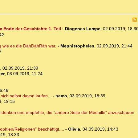
m Ende der Geschichte 1. Teil
-
Diogenes Lampe
,
02.09.2019, 18:3
42
g wie es die DähDähRäh war.
-
Mephistopheles
,
02.09.2019, 21:44
7
,
02.09.2019, 21:39
er
,
03.09.2019, 11:24
6:46
sich selbst davon laufen...
-
nemo
,
03.09.2019, 18:39
9, 19:15
chdenken und empfehle, die "andere Seite der Medaille" anzuschauen.
ophien/Religionen" beschäftigt....
-
Olivia
,
04.09.2019, 14:43
019, 18:33