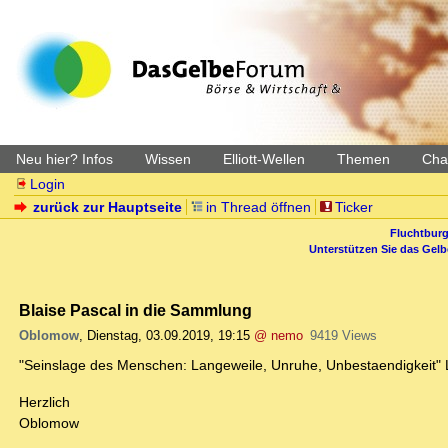
Neu hier? Infos
Wissen
Elliott-Wellen
Themen
Char
Login
zurück zur Hauptseite
in Thread öffnen
Ticker
Fluchtburg
Unterstützen Sie das Gel
Blaise Pascal in die Sammlung
Oblomow
,
Dienstag, 03.09.2019, 19:15
@ nemo
9419 Views
"Seinslage des Menschen: Langeweile, Unruhe, Unbestaendigkeit" La
Herzlich
Oblomow