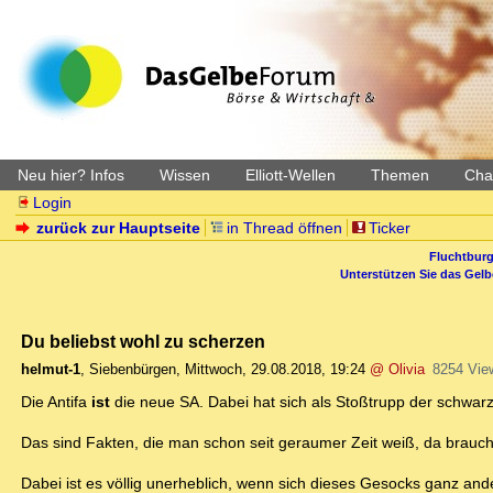
Neu hier? Infos
Wissen
Elliott-Wellen
Themen
Char
Login
zurück zur Hauptseite
in Thread öffnen
Ticker
Fluchtburg
Unterstützen Sie das Gel
Du beliebst wohl zu scherzen
helmut-1
,
Siebenbürgen
,
Mittwoch, 29.08.2018, 19:24
@ Olivia
8254 Vie
Die Antifa
ist
die neue SA. Dabei hat sich als Stoßtrupp der schwar
Das sind Fakten, die man schon seit geraumer Zeit weiß, da braucht
Dabei ist es völlig unerheblich, wenn sich dieses Gesocks ganz and