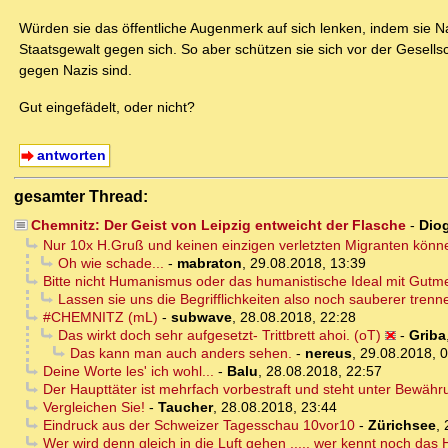
Würden sie das öffentliche Augenmerk auf sich lenken, indem sie Naz
Staatsgewalt gegen sich. So aber schützen sie sich vor der Gesells
gegen Nazis sind.
Gut eingefädelt, oder nicht?
antworten
gesamter Thread:
Chemnitz: Der Geist von Leipzig entweicht der Flasche
-
Dio
Nur 10x H.Gruß und keinen einzigen verletzten Migranten könn
Oh wie schade...
-
mabraton
,
29.08.2018, 13:39
Bitte nicht Humanismus oder das humanistische Ideal mit Gut
Lassen sie uns die Begrifflichkeiten also noch sauberer trenn
#CHEMNITZ (mL)
-
subwave
,
28.08.2018, 22:28
Das wirkt doch sehr aufgesetzt- Trittbrett ahoi. (oT)
-
Griba
Das kann man auch anders sehen.
-
nereus
,
29.08.2018, 
Deine Worte les' ich wohl...
-
Balu
,
28.08.2018, 22:57
Der Haupttäter ist mehrfach vorbestraft und steht unter Bewähr
Vergleichen Sie!
-
Taucher
,
28.08.2018, 23:44
Eindruck aus der Schweizer Tagesschau 10vor10
-
Zürichsee
,
Wer wird denn gleich in die Luft gehen ..... wer kennt noch d