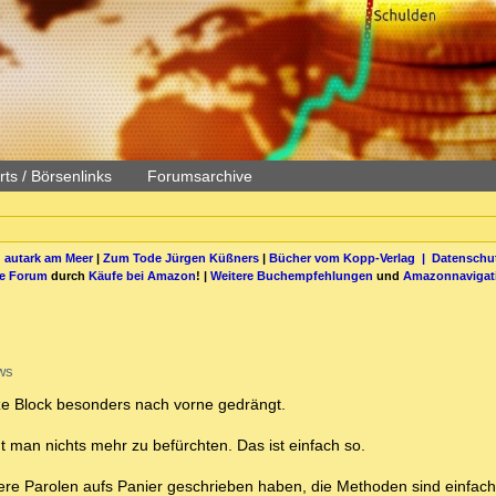
ts / Börsenlinks
Forumsarchive
 autark am Meer
|
Zum Tode Jürgen Küßners
|
Bücher vom Kopp-Verlag |
Datenschut
be Forum
durch
Käufe bei Amazon
! |
Weitere Buchempfehlungen
und
Amazonnavigat
ws
ze Block besonders nach vorne gedrängt.
 man nichts mehr zu befürchten. Das ist einfach so.
ere Parolen aufs Panier geschrieben haben, die Methoden sind einfach