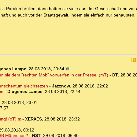
i-Parolen brüllen, dann hätten sie viele aus der Gesellschaft und vor 
chaft und auch vor der Staatsgewalt, indem sie einfach nur behaupten, 
genes Lampe
,
28.08.2018, 20:34
en sie dem "rechten Mob" vorwerfen in der Presse. (mT)
-
DT
,
28.08.2
menschentum gleichsetzen
-
Jazznow
,
28.08.2018, 22:02
en
-
Diogenes Lampe
,
28.08.2018, 22:44
,
28.08.2018, 23:01
07:57
ung! (oT)
-
XERXES
,
28.08.2018, 23:32
29.08.2018, 00:12
as HB Männchen?
-
NST
,
29.08.2018, 06:40