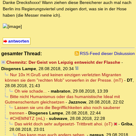
Danke Drecksfxxxx! Wann ziehen diese Bereicherer auch mal nach
Berlin ins Regierungsviertel und zeigen dort, was sie in der Hose
haben (die Messer meine ich).
antworten
gesamter Thread:
RSS-Feed dieser Diskussion
Chemnitz: Der Geist von Leipzig entweicht der Flasche
-
Diogenes Lampe
,
28.08.2018, 20:34
Nur 10x H.Gruß und keinen einzigen verletzten Migranten
können sie dem "rechten Mob" vorwerfen in der Presse. (mT)
-
DT
,
28.08.2018, 21:43
Oh wie schade...
-
mabraton
,
29.08.2018, 13:39
Bitte nicht Humanismus oder das humanistische Ideal mit
Gutmenschentum gleichsetzen
-
Jazznow
,
28.08.2018, 22:02
Lassen sie uns die Begrifflichkeiten also noch sauberer
trennen
-
Diogenes Lampe
,
28.08.2018, 22:44
#CHEMNITZ (mL)
-
subwave
,
28.08.2018, 22:28
Das wirkt doch sehr aufgesetzt- Trittbrett ahoi. (oT)
-
Griba
,
28.08.2018, 23:01
Das kann man auch anders sehen.
-
nereus
,
29.08.2018,