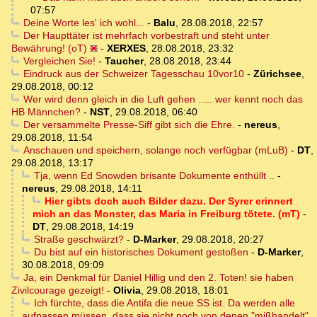
07:57
Deine Worte les' ich wohl...
-
Balu
,
28.08.2018, 22:57
Der Haupttäter ist mehrfach vorbestraft und steht unter
Bewährung! (oT)
-
XERXES
,
28.08.2018, 23:32
Vergleichen Sie!
-
Taucher
,
28.08.2018, 23:44
Eindruck aus der Schweizer Tagesschau 10vor10
-
Zürichsee
,
29.08.2018, 00:12
Wer wird denn gleich in die Luft gehen ..... wer kennt noch das
HB Männchen?
-
NST
,
29.08.2018, 06:40
Der versammelte Presse-Siff gibt sich die Ehre.
-
nereus
,
29.08.2018, 11:54
Anschauen und speichern, solange noch verfügbar (mLuB)
-
DT
,
29.08.2018, 13:17
Tja, wenn Ed Snowden brisante Dokumente enthüllt ..
-
nereus
,
29.08.2018, 14:11
Hier gibts doch auch Bilder dazu. Der Syrer erinnert
mich an das Monster, das Maria in Freiburg tötete. (mT)
-
DT
,
29.08.2018, 14:19
Straße geschwärzt?
-
D-Marker
,
29.08.2018, 20:27
Du bist auf ein historisches Dokument gestoßen
-
D-Marker
,
30.08.2018, 09:09
Ja, ein Denkmal für Daniel Hillig und den 2. Toten! sie haben
Zivilcourage gezeigt!
-
Olivia
,
29.08.2018, 18:01
Ich fürchte, dass die Antifa die neue SS ist. Da werden alle
aufpassen müssen, dass sie nicht noch von denen "mißhandelt"