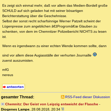
Es zeigt sich einmal mehr, daß vor allem das Medien-Bordell große
SCHULD auf sich geladen hat mit seiner bösartigen
Berichterstattung über die Geschehnisse.
Selbst der sonst recht scharfsinnige Werner Patzelt scheint der
Lügenpresse zum angeblichen â€žProgromâ€œ Glauben zu
schenken, von dem im Chemnitzer Polizeibericht NICHTS zu lesen
ist.
Wenn es irgendwann zu einer echten Wende kommen sollte, dann
sind vor allem diese Augiasställe der verhurten Journaille
zuerst auszumisten.
mfG
nereus
antworten
gesamter Thread:
RSS-Feed dieser Diskussion
Chemnitz: Der Geist von Leipzig entweicht der Flasche
-
Diogenes Lampe
,
28.08.2018, 20:34