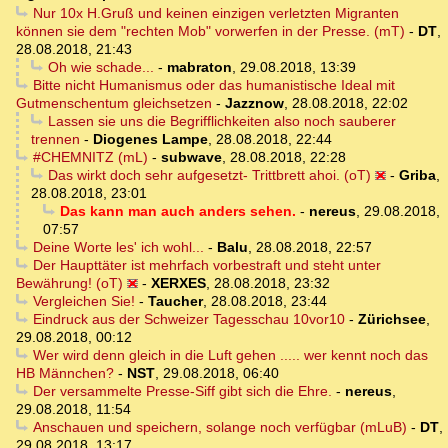
Nur 10x H.Gruß und keinen einzigen verletzten Migranten
können sie dem "rechten Mob" vorwerfen in der Presse. (mT)
-
DT
,
28.08.2018, 21:43
Oh wie schade...
-
mabraton
,
29.08.2018, 13:39
Bitte nicht Humanismus oder das humanistische Ideal mit
Gutmenschentum gleichsetzen
-
Jazznow
,
28.08.2018, 22:02
Lassen sie uns die Begrifflichkeiten also noch sauberer
trennen
-
Diogenes Lampe
,
28.08.2018, 22:44
#CHEMNITZ (mL)
-
subwave
,
28.08.2018, 22:28
Das wirkt doch sehr aufgesetzt- Trittbrett ahoi. (oT)
-
Griba
,
28.08.2018, 23:01
Das kann man auch anders sehen.
-
nereus
,
29.08.2018,
07:57
Deine Worte les' ich wohl...
-
Balu
,
28.08.2018, 22:57
Der Haupttäter ist mehrfach vorbestraft und steht unter
Bewährung! (oT)
-
XERXES
,
28.08.2018, 23:32
Vergleichen Sie!
-
Taucher
,
28.08.2018, 23:44
Eindruck aus der Schweizer Tagesschau 10vor10
-
Zürichsee
,
29.08.2018, 00:12
Wer wird denn gleich in die Luft gehen ..... wer kennt noch das
HB Männchen?
-
NST
,
29.08.2018, 06:40
Der versammelte Presse-Siff gibt sich die Ehre.
-
nereus
,
29.08.2018, 11:54
Anschauen und speichern, solange noch verfügbar (mLuB)
-
DT
,
29.08.2018, 13:17