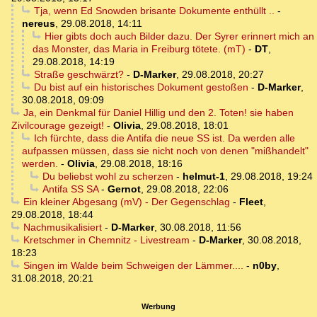
Tja, wenn Ed Snowden brisante Dokumente enthüllt ..
-
nereus
,
29.08.2018, 14:11
Hier gibts doch auch Bilder dazu. Der Syrer erinnert mich an
das Monster, das Maria in Freiburg tötete. (mT)
-
DT
,
29.08.2018, 14:19
Straße geschwärzt?
-
D-Marker
,
29.08.2018, 20:27
Du bist auf ein historisches Dokument gestoßen
-
D-Marker
,
30.08.2018, 09:09
Ja, ein Denkmal für Daniel Hillig und den 2. Toten! sie haben
Zivilcourage gezeigt!
-
Olivia
,
29.08.2018, 18:01
Ich fürchte, dass die Antifa die neue SS ist. Da werden alle
aufpassen müssen, dass sie nicht noch von denen "mißhandelt"
werden.
-
Olivia
,
29.08.2018, 18:16
Du beliebst wohl zu scherzen
-
helmut-1
,
29.08.2018, 19:24
Antifa SS SA
-
Gernot
,
29.08.2018, 22:06
Ein kleiner Abgesang (mV) - Der Gegenschlag
-
Fleet
,
29.08.2018, 18:44
Nachmusikalisiert
-
D-Marker
,
30.08.2018, 11:56
Kretschmer in Chemnitz - Livestream
-
D-Marker
,
30.08.2018,
18:23
Singen im Walde beim Schweigen der Lämmer....
-
n0by
,
31.08.2018, 20:21
Werbung