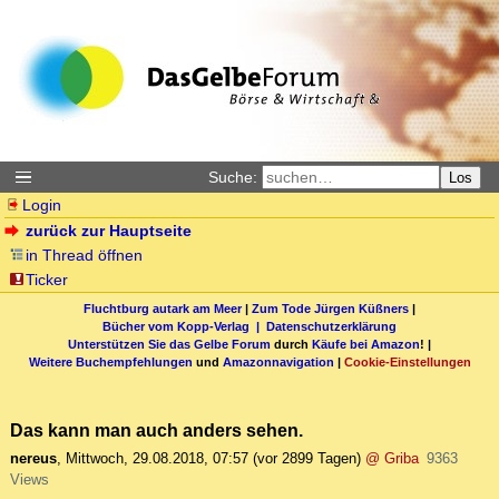
Suche:
Los
Login
zurück zur Hauptseite
in Thread öffnen
Ticker
Fluchtburg autark am Meer
|
Zum Tode Jürgen Küßners
|
Bücher vom Kopp-Verlag |
Datenschutzerklärung
Unterstützen Sie das Gelbe Forum
durch
Käufe bei Amazon
! |
Weitere Buchempfehlungen
und
Amazonnavigation
|
Cookie-Einstellungen
Das kann man auch anders sehen.
nereus
,
Mittwoch, 29.08.2018, 07:57
(vor 2899 Tagen)
@ Griba
9363
Views