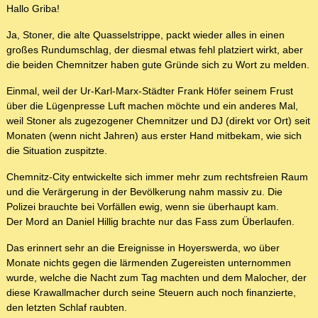
Hallo Griba!
Ja, Stoner, die alte Quasselstrippe, packt wieder alles in einen
großes Rundumschlag, der diesmal etwas fehl platziert wirkt, aber
die beiden Chemnitzer haben gute Gründe sich zu Wort zu melden.
Einmal, weil der Ur-Karl-Marx-Städter Frank Höfer seinem Frust
über die Lügenpresse Luft machen möchte und ein anderes Mal,
weil Stoner als zugezogener Chemnitzer und DJ (direkt vor Ort) seit
Monaten (wenn nicht Jahren) aus erster Hand mitbekam, wie sich
die Situation zuspitzte.
Chemnitz-City entwickelte sich immer mehr zum rechtsfreien Raum
und die Verärgerung in der Bevölkerung nahm massiv zu. Die
Polizei brauchte bei Vorfällen ewig, wenn sie überhaupt kam.
Der Mord an Daniel Hillig brachte nur das Fass zum Überlaufen.
Das erinnert sehr an die Ereignisse in Hoyerswerda, wo über
Monate nichts gegen die lärmenden Zugereisten unternommen
wurde, welche die Nacht zum Tag machten und dem Malocher, der
diese Krawallmacher durch seine Steuern auch noch finanzierte,
den letzten Schlaf raubten.